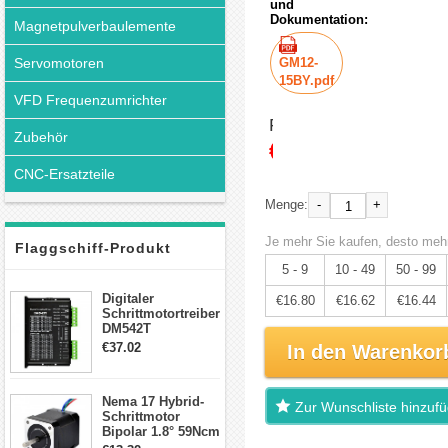
und
Dokumentation:
Magnetpulverbaulemente
Servomotoren
GM12-
15BY.pdf
VFD Frequenzumrichter
Preis:
Zubehör
€17.68
CNC-Ersatzteile
-
+
Menge:
Je mehr Sie kaufen, desto mehr
Flaggschiff-Produkt
5 - 9
10 - 49
50 - 99
Digitaler
€16.80
€16.62
€16.44
Schrittmotortreiber
DM542T
Schrittmotor
€37.02
In den Warenkor
Treiber 1.0-4.2A 20-
50VDC für Nema
17, 23, 24
Nema 17 Hybrid-
Schrittmotor
Zur Wunschliste hinzuf
Schrittmotor
Bipolar 1.8° 59Ncm
2A 4 Drähte mit 1m