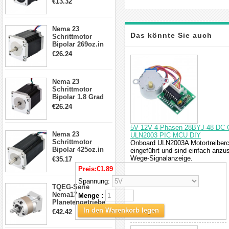
€13.32
Kabel & Stecker
für 3D
Drucker/CNC
Nema 23
Das könnte Sie auch
Schrittmotor
Bipolar 269oz.in
2,8A 57x57x76mm
€26.24
interessieren
4-Draht-
Schrittmotor
23HS30-2804S
Nema 23
Schrittmotor
Bipolar 1.8 Grad
1.9Nm 3A 3.36V 4
€26.24
Drähte CNC
Schrittmotor DIY
CNC Fräse
5V 12V 4-Phasen 28BYJ-48 DC Ge
Nema 23
ULN2003 PIC MCU DIY
Schrittmotor
Onboard ULN2003A Motortreiberc
Bipolar 425oz.in
eingeführt und sind einfach anzu
4.2A 57x57x114mm
Wege-Signalanzeige.
€35.17
4 Draht Hybrid
Preis:
€1.89
Schrittmotor
Spannung:
TQEG-Serie
Nema17
Menge :
Planetengetriebe
5:1 Spiel 15Arc-
In den Warenkorb legen
€42.42
min für Nema 17
Getriebe