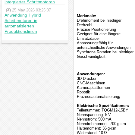
integrierter Schrittmotoren
25 May 2026 03:25:07
Anwendung Hybrid
Merkmale:
Schrittmotoren in
Drehmoment bei niedriger
Drehzahl
automatisierten
Präzise Positionierung
Produktionslinien
Geeignet für eine längere
Einsatzdauer
Anpassungsfähig für
unterschiedliche Anwendungen
Synchrone Rotation bei niedriger
Geschwindigkeit;
Anwendungen:
3D-Drucker
CNC-Maschinen
Kameraplattformen
Robotik
Prozessautomatisierung
;
Elektrische Spezifikationen:
Teilenummer: TQGM12-15BY
Nennspannung: 5 V
Nennstrom: 500 mA
Nenndrehmoment: 700 g·cm
Haltemoment: 36 g·cm
Widerstand: 10 Ω