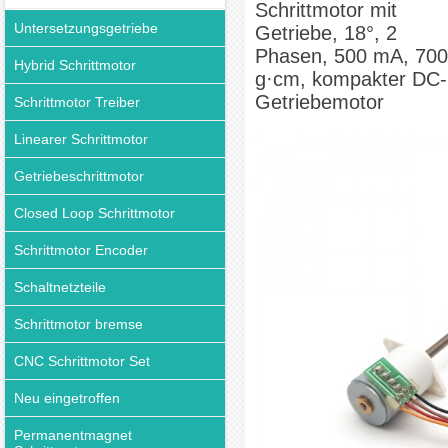
Schrittmotor mit
Untersetzungsgetriebe
Getriebe, 18°, 2
Phasen, 500 mA, 700
Hybrid Schrittmotor
g·cm, kompakter DC-
Getriebemotor
Schrittmotor Treiber
Linearer Schrittmotor
Getriebeschrittmotor
Closed Loop Schrittmotor
Schrittmotor Encoder
Schaltnetzteile
Schrittmotor bremse
CNC Schrittmotor Set
Neu eingetroffen
Permanentmagnet