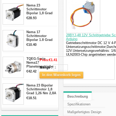
Schrittmotor
Nema 23
Schrittmotor
Bipolar 1,8 Grad
2,83Nm 4 A 2,26V
€28.93
CNC Hybrid-
Schrittmotor mit 8
Anschlüssen
Nema 17
28BYJ-48 12V Schrittgetriebe Sch
Schrittmotor
Arduino
Bipolar 1.8 Grad
Getriebeschrittmotor DC 12 V 4-
8.7Ncm 1A 3.5V 4
€10.40
Untersetzungsschrittmotor;Dur
Draden Hybrid-
12V.Untersetzungsverhältnis: 1/
Schrittmotor
ULN2003-Chip angetrieben werde
TQEG-Serie
Preis:
€1.41
Nema17
Planetengetriebe
Menge :
10:1 Spiel 15Arc-
€42.42
min für Nema 17
In den Warenkorb legen
Getriebe
Schrittmotor
Nema 23 Bipolar
Schrittmotor 1,8
Grad 1,26 Nm 2,8A
Beschreibung
2,5V 4 Drähte
€18.51
23hs22-2804s
Spezifikationen
Hybrid-
Schrittmotor
Maßgefertigtes Design