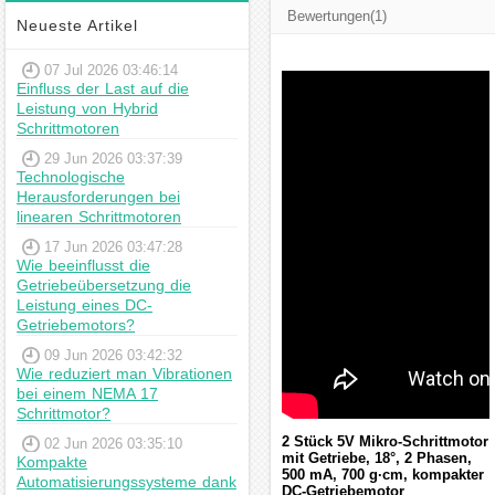
Bewertungen(1)
Neueste Artikel
07 Jul 2026 03:46:14
Einfluss der Last auf die
Leistung von Hybrid
Schrittmotoren
29 Jun 2026 03:37:39
Technologische
Herausforderungen bei
linearen Schrittmotoren
17 Jun 2026 03:47:28
Wie beeinflusst die
Getriebeübersetzung die
Leistung eines DC-
Getriebemotors?
09 Jun 2026 03:42:32
Wie reduziert man Vibrationen
bei einem NEMA 17
Schrittmotor?
2 Stück 5V Mikro-Schrittmotor
02 Jun 2026 03:35:10
mit Getriebe, 18°, 2 Phasen,
Kompakte
500 mA, 700 g·cm, kompakter
Automatisierungssysteme dank
DC-Getriebemotor