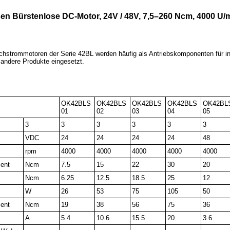
 Bürstenlose DC-Motor, 24V / 48V, 7,5–260 Ncm, 4000 U/
chstrommotoren der Serie 42BL werden häufig als Antriebskomponenten für in
 andere Produkte eingesetzt.
OK42BLS
OK42BLS
OK42BLS
OK42BLS
OK42BL
01
02
03
04
05
3
3
3
3
3
3
VDC
24
24
24
24
48
rpm
4000
4000
4000
4000
4000
ent
Ncm
7.5
15
22
30
20
Ncm
6.25
12.5
18.5
25
12
W
26
53
75
105
50
ent
Ncm
19
38
56
75
36
A
5.4
10.6
15.5
20
3.6