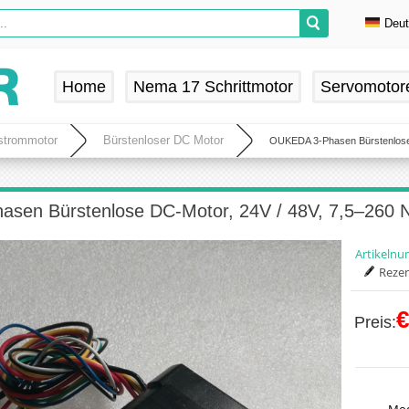
Deu
En
De
Home
Nema 17 Schrittmotor
Servomotor
Fr
Es
hstrommotor
Bürstenloser DC Motor
OUKEDA 3-Phasen Bürstenlose
sen Bürstenlose DC-Motor, 24V / 48V, 7,5–260
Artikeln
Rezen
€
Preis: