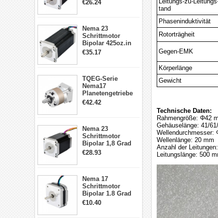
1.9Nm 3A 3.36V 4
Leitungs-zu-Leitungs
€26.24
Drähte CNC
tand
Schrittmotor DIY
Phaseninduktivität
CNC Fräse
Nema 23
Rotorträgheit
Schrittmotor
Bipolar 425oz.in
4.2A 57x57x114mm
Gegen-EMK
€35.17
4 Draht Hybrid
Schrittmotor
Körperlänge
TQEG-Serie
Gewicht
Nema17
Planetengetriebe
5:1 Spiel 15Arc-
€42.42
min für Nema 17
Technische Daten:
Getriebe
Rahmengröße: Φ42 
Schrittmotor
Gehäuselänge: 41/61
Nema 23
Wellendurchmesser: 
Schrittmotor
Wellenlänge: 20 mm
Bipolar 1,8 Grad
Anzahl der Leitungen:
2,83Nm 4 A 2,26V
€28.93
Leitungslänge: 500 
CNC Hybrid-
Schrittmotor mit 8
Anschlüssen
Nema 17
Schrittmotor
Bipolar 1.8 Grad
8.7Ncm 1A 3.5V 4
€10.40
Draden Hybrid-
Schrittmotor