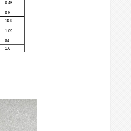
0.45
0.5
10.9
1.09
84
1.6