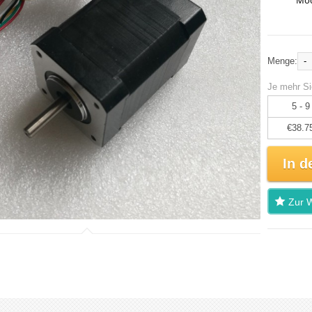
Mod
-
Menge:
Je mehr Si
5 - 9
€38.7
In d
Zur W