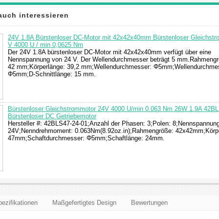
auch interessieren
24V 1.8A Bürstenloser DC-Motor mit 42x42x40mm Bürstenloser Gleichstr
V 4000 U / min 0,0625 Nm
Der 24V 1.8A bürstenloser DC-Motor mit 42x42x40mm verfügt über eine
Nennspannung von 24 V. Der Wellendurchmesser beträgt 5 mm.Rahmengr
42 mm;Körperlänge: 39,2 mm;Wellendurchmesser: Φ5mm;Wellendurchme
Φ5mm;D-Schnittlänge: 15 mm.
Bürstenloser Gleichstrommotor 24V 4000 U/min 0.063 Nm 26W 1.9A 42B
Bürstenloser DC Getriebemotor
Hersteller #: 42BLS47-24-01;Anzahl der Phasen: 3;Polen: 8;Nennspannung
24V;Nenndrehmoment: 0.063Nm(8.92oz.in);Rahmengröße: 42x42mm;Körpe
47mm;Schaftdurchmesser: Φ5mm;Schaftlänge: 24mm.
ezifikationen
Maßgefertigtes Design
Bewertungen