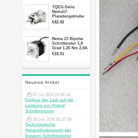
TQEG-Serie
Nema17
Planetengetriebe
10:1 Spiel 15Arc-
€42.42
min für Nema 17
Getriebe
Schrittmotor
Nema 23 Bipolar
Schrittmotor 1,8
Grad 1,26 Nm 2,8A
2,5V 4 Drähte
€18.51
23hs22-2804s
Hybrid-
Schrittmotor
Neueste Artikel
07 Jul 2026 03:46:14
Einfluss der Last auf die
Leistung von Hybrid
Schrittmotoren
29 Jun 2026 03:37:39
Technologische
Herausforderungen bei
linearen Schrittmotoren