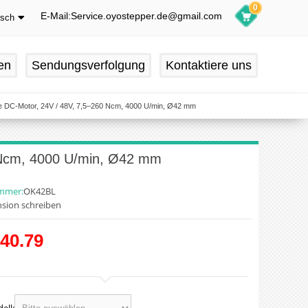
0
E-Mail:Service.oyostepper.de@gmail.com
tsch
glish
utsch
en
Sendungsverfolgung
Kontaktiere uns
ançais
pañol
 DC-Motor, 24V / 48V, 7,5–260 Ncm, 4000 U/min, Ø42 mm
 Ncm, 4000 U/min, Ø42 mm
ummer:
OK42BL
sion schreiben
40.79