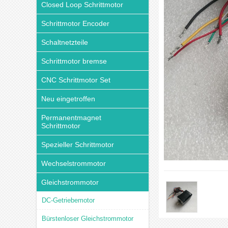
Closed Loop Schrittmotor
Schrittmotor Encoder
Schaltnetzteile
Schrittmotor bremse
CNC Schrittmotor Set
Neu eingetroffen
Permanentmagnet
Schrittmotor
Spezieller Schrittmotor
Wechselstrommotor
Gleichstrommotor
DC-Getriebemotor
Bürstenloser Gleichstrommotor