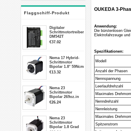
OUKEDA 3-Phasen
Flaggschiff-Produkt
Anwendung:
Digitaler
Die bürstenlosen Glei
Schrittmotortreiber
Elektrofahrzeuge und
DM542T
Schrittmotor
€37.02
Treiber 1.0-4.2A 20-
50VDC für Nema
Spezifikationen:
17, 23, 24
Nema 17 Hybrid-
Schrittmotor
Modell
Schrittmotor
Bipolar 1.8° 59Ncm
2A 4 Drähte mit 1m
Anzahl der Phasen
€13.32
Kabel & Stecker
Nennspannung
für 3D
Drucker/CNC
Leerlaufdrehzahl
Nema 23
Schrittmotor
Maximales Drehmom
Bipolar 269oz.in
2,8A 57x57x76mm
Nenndrehzahl
€26.24
4-Draht-
Nennleistung
Schrittmotor
23HS30-2804S
Maximales Drehmom
Nema 23
Schrittmotor
Spitzenstrom
Bipolar 1.8 Grad