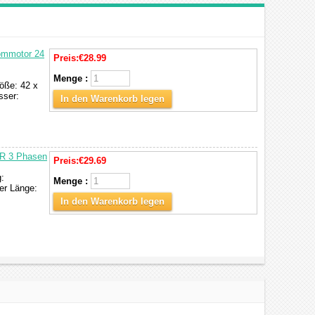
ommotor 24
Preis:
€28.99
Menge :
öße: 42 x
sser:
In den Warenkorb legen
LR 3 Phasen
Preis:
€29.69
:
Menge :
r Länge:
In den Warenkorb legen