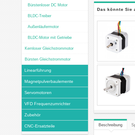
Bürstenloser DC Motor
Das könnte Sie 
BLDC-Treiber
Außenläufermotor
BLDC-Motor mit Getriebe
Kernloser Gleichstrommotor
Bürsten Gleichstrommotor
Linearführung
Magnetpulverbaulemente
Servomotoren
VFD Frequenzumrichter
Zubehör
Beschreibung
Sp
CNC-Ersatzteile