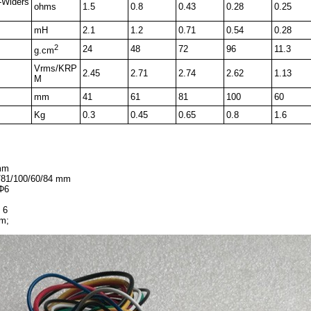
-Widers
ohms
1.5
0.8
0.43
0.28
0.25
mH
2.1
1.2
0.71
0.54
0.28
2
24
48
72
96
11.3
g.cm
Vrms/KRP
2.45
2.71
2.74
2.62
1.13
M
mm
41
61
81
100
60
Kg
0.3
0.45
0.65
0.8
1.6
mm
/81/100/60/84 mm
Φ6
 6
mm;