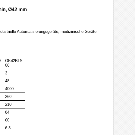
min, Ø42 mm
dustrielle Automatisierungsgeräte, medizinische Geräte,
S
OK42BLS
06
3
48
4000
260
210
84
60
6.3