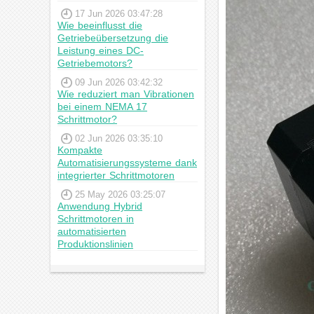
17 Jun 2026 03:47:28
Wie beeinflusst die
Getriebeübersetzung die
Leistung eines DC-
Getriebemotors?
09 Jun 2026 03:42:32
Wie reduziert man Vibrationen
bei einem NEMA 17
Schrittmotor?
02 Jun 2026 03:35:10
Kompakte
Automatisierungssysteme dank
integrierter Schrittmotoren
25 May 2026 03:25:07
Anwendung Hybrid
Schrittmotoren in
automatisierten
Produktionslinien