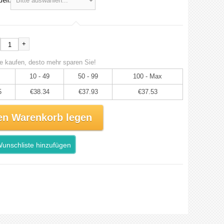
ell:
+
e kaufen, desto mehr sparen Sie!
10 - 49
50 - 99
100 - Max
5
€38.34
€37.93
€37.53
en Warenkorb legen
unschliste hinzufügen