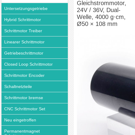
Gleichstrommotor,
Untersetzungsgetriebe
24V / 36V, Dual-
Welle, 4000 g·cm,
Hybrid Schrittmotor
Ø50 × 108 mm
Schrittmotor Treiber
Linearer Schrittmotor
Getriebeschrittmotor
Closed Loop Schrittmotor
Schrittmotor Encoder
Schaltnetzteile
Schrittmotor bremse
CNC Schrittmotor Set
Neu eingetroffen
Permanentmagnet