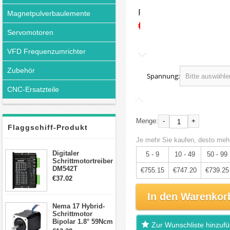
Preis:
Magnetpulverbaulemente
€794.89
Servomotoren
VFD Frequenzumrichter
Zubehör
Spannung:
CNC-Ersatzteile
-
+
Menge:
Flaggschiff-Produkt
Je mehr Sie kaufen, desto mehr
Digitaler
5 - 9
10 - 49
50 - 99
Schrittmotortreiber
DM542T
€755.15
€747.20
€739.25
Schrittmotor
€37.02
Treiber 1.0-4.2A 20-
50VDC für Nema
In den Warenkor
17, 23, 24
Nema 17 Hybrid-
Schrittmotor
Schrittmotor
Bipolar 1.8° 59Ncm
Zur Wunschliste hinzuf
2A 4 Drähte mit 1m