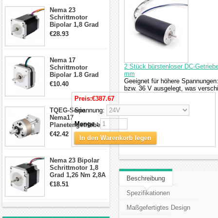
Schrittmotor
Nema 23
Schrittmotor
Bipolar 1,8 Grad
2,83Nm 4 A 2,26V
€28.93
CNC Hybrid-
Schrittmotor mit 8
Anschlüssen
Nema 17
2 Stück bürstenloser DC-Getriebe
Schrittmotor
mm
Bipolar 1.8 Grad
Geeignet für höhere Spannungen:
8.7Ncm 1A 3.5V 4
€10.40
bzw. 36 V ausgelegt, was versch
Draden Hybrid-
Schrittmotor
Preis:
€387.67
TQEG-Serie
Spannung:
Nema17
Menge :
Planetengetriebe
10:1 Spiel 15Arc-
€42.42
In den Warenkorb legen
min für Nema 17
Getriebe
Schrittmotor
Nema 23 Bipolar
Schrittmotor 1,8
Grad 1,26 Nm 2,8A
Beschreibung
2,5V 4 Drähte
€18.51
23hs22-2804s
Spezifikationen
Hybrid-
Schrittmotor
Maßgefertigtes Design