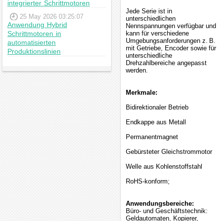
integrierter Schrittmotoren
Jede Serie ist in
25 May 2026 03:25:07
unterschiedlichen
Anwendung Hybrid
Nennspannungen verfügbar und
Schrittmotoren in
kann für verschiedene
Umgebungsanforderungen z. B.
automatisierten
mit Getriebe, Encoder sowie für
Produktionslinien
unterschiedliche
Drehzahlbereiche angepasst
werden.
Merkmale:
Bidirektionaler Betrieb
Endkappe aus Metall
Permanentmagnet
Gebürsteter Gleichstrommotor
Welle aus Kohlenstoffstahl
RoHS-konform;
Anwendungsbereiche:
Büro- und Geschäftstechnik:
Geldautomaten, Kopierer,