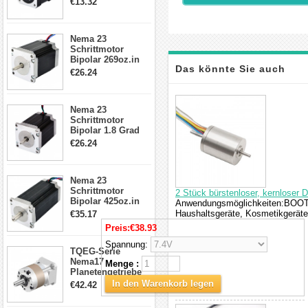
€13.32
Kabel & Stecker
für 3D
Drucker/CNC
Nema 23
Schrittmotor
Bipolar 269oz.in
Das könnte Sie auch
2,8A 57x57x76mm
€26.24
4-Draht-
Schrittmotor
interessieren
23HS30-2804S
Nema 23
Schrittmotor
Bipolar 1.8 Grad
1.9Nm 3A 3.36V 4
€26.24
Drähte CNC
Schrittmotor DIY
CNC Fräse
Nema 23
Schrittmotor
2 Stück bürstenloser, kernloser 
Bipolar 425oz.in
Anwendungsmöglichkeiten:BOOTE, 
4.2A 57x57x114mm
Haushaltsgeräte, Kosmetikgerät
€35.17
4 Draht Hybrid
Preis:
€38.93
Schrittmotor
Spannung:
TQEG-Serie
Nema17
Menge :
Planetengetriebe
5:1 Spiel 15Arc-
In den Warenkorb legen
€42.42
min für Nema 17
Getriebe