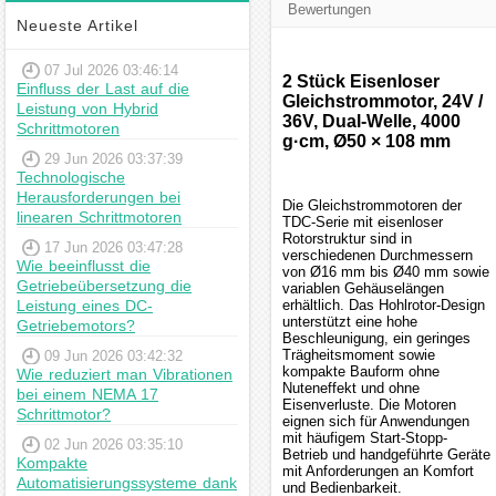
Bewertungen
Neueste Artikel
07 Jul 2026 03:46:14
2 Stück Eisenloser
Einfluss der Last auf die
Gleichstrommotor, 24V /
Leistung von Hybrid
36V, Dual-Welle, 4000
Schrittmotoren
g·cm, Ø50 × 108 mm
29 Jun 2026 03:37:39
Technologische
Herausforderungen bei
Die Gleichstrommotoren der
linearen Schrittmotoren
TDC-Serie mit eisenloser
Rotorstruktur sind in
17 Jun 2026 03:47:28
verschiedenen Durchmessern
Wie beeinflusst die
von Ø16 mm bis Ø40 mm sowie
Getriebeübersetzung die
variablen Gehäuselängen
Leistung eines DC-
erhältlich. Das Hohlrotor-Design
unterstützt eine hohe
Getriebemotors?
Beschleunigung, ein geringes
Trägheitsmoment sowie
09 Jun 2026 03:42:32
kompakte Bauform ohne
Wie reduziert man Vibrationen
Nuteneffekt und ohne
bei einem NEMA 17
Eisenverluste. Die Motoren
Schrittmotor?
eignen sich für Anwendungen
mit häufigem Start-Stopp-
02 Jun 2026 03:35:10
Betrieb und handgeführte Geräte
Kompakte
mit Anforderungen an Komfort
Automatisierungssysteme dank
und Bedienbarkeit.