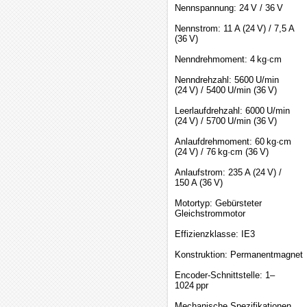
Nennspannung: 24 V / 36 V
Nennstrom: 11 A (24 V) / 7,5 A
(36 V)
Nenndrehmoment: 4 kg·cm
Nenndrehzahl: 5600 U/min
(24 V) / 5400 U/min (36 V)
Leerlaufdrehzahl: 6000 U/min
(24 V) / 5700 U/min (36 V)
Anlaufdrehmoment: 60 kg·cm
(24 V) / 76 kg·cm (36 V)
Anlaufstrom: 235 A (24 V) /
150 A (36 V)
Motortyp: Gebürsteter
Gleichstrommotor
Effizienzklasse: IE3
Konstruktion: Permanentmagnet
Encoder-Schnittstelle: 1–
1024 ppr
Mechanische Spezifikationen