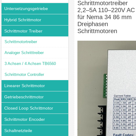
Schrittmotortreiber
Untersetzungsgetriebe
2,2–5A 110–220V AC
für Nema 34 86 mm
Hybrid Schrittmotor
Dreiphasen
Schrittmotoren
Schrittmotor Treiber
Schrittmotortreiber
Analoger Schritttreiber
3 Achsen / 4 Achsen TB6560
Schrittmotor Controller
Linearer Schrittmotor
Getriebeschrittmotor
Closed Loop Schrittmotor
Schrittmotor Encoder
Schaltnetzteile