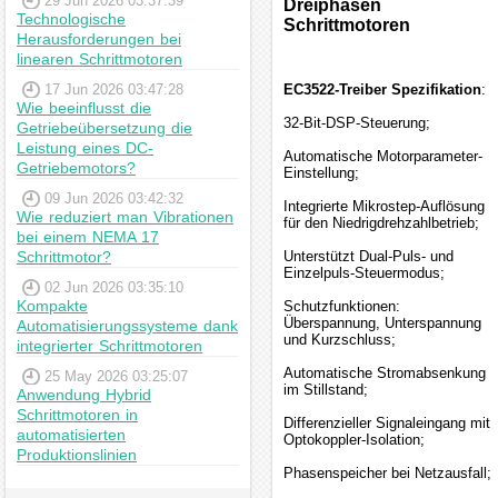
29 Jun 2026 03:37:39
Dreiphasen
Technologische
Schrittmotoren
Herausforderungen bei
linearen Schrittmotoren
17 Jun 2026 03:47:28
EC3522-Treiber Spezifikation
:
Wie beeinflusst die
32-Bit-DSP-Steuerung;
Getriebeübersetzung die
Leistung eines DC-
Automatische Motorparameter-
Getriebemotors?
Einstellung;
09 Jun 2026 03:42:32
Integrierte Mikrostep-Auflösung
Wie reduziert man Vibrationen
für den Niedrigdrehzahlbetrieb;
bei einem NEMA 17
Schrittmotor?
Unterstützt Dual-Puls- und
Einzelpuls-Steuermodus;
02 Jun 2026 03:35:10
Kompakte
Schutzfunktionen:
Überspannung, Unterspannung
Automatisierungssysteme dank
und Kurzschluss;
integrierter Schrittmotoren
Automatische Stromabsenkung
25 May 2026 03:25:07
im Stillstand;
Anwendung Hybrid
Schrittmotoren in
Differenzieller Signaleingang mit
automatisierten
Optokoppler-Isolation;
Produktionslinien
Phasenspeicher bei Netzausfall;