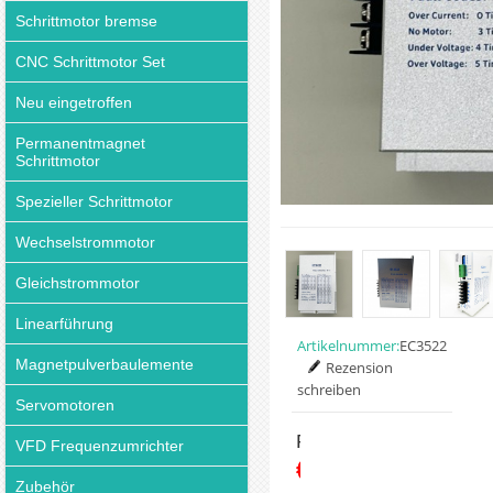
Schrittmotor bremse
CNC Schrittmotor Set
Neu eingetroffen
Permanentmagnet
Schrittmotor
Spezieller Schrittmotor
Wechselstrommotor
Gleichstrommotor
Linearführung
Artikelnummer:
EC3522
Magnetpulverbaulemente
Rezension
schreiben
Servomotoren
Preis:
VFD Frequenzumrichter
€81.90
Zubehör