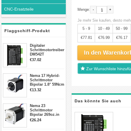
CNC-Ersatzteile
-
+
Menge:
Je mehr Sie kaufen, desto mehr
5 - 9
10 - 49
50 - 99
Flaggschiff-Produkt
€77.81
€76.99
€76.17
Digitaler
Schrittmotortreiber
In den Warenkor
DM542T
Schrittmotor
€37.02
Treiber 1.0-4.2A 20-
50VDC für Nema
Zur Wunschliste hinzuf
17, 23, 24
Nema 17 Hybrid-
Schrittmotor
Schrittmotor
Bipolar 1.8° 59Ncm
2A 4 Drähte mit 1m
€13.32
Kabel & Stecker
für 3D
Das könnte Sie auch
Drucker/CNC
Nema 23
Schrittmotor
interessieren
Bipolar 269oz.in
2,8A 57x57x76mm
€26.24
4-Draht-
Schrittmotor