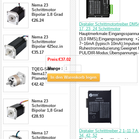
23HS30-2804S
Nema 23
Schrittmotor
Bipolar 1.8 Grad
1.9Nm 3A 3.36V 4
€26.24
Drähte CNC
Digitaler Schrittmotortreiber DM
Schrittmotor DIY
17, 23, 24 Schrittmotor
CNC Fräse
Hauptmerkmale:Eingangsspannun
Nema 23
(3,0 RMS);Eingangsspannung: +2
Schrittmotor
7~16mA (typisch 10mA);Impulse
Bipolar 425oz.in
Ruhestromreduzierung;Geeignet f
4.2A 57x57x114mm
€35.17
PUL/DIR-Modus;Überspannungs- 
4 Draht Hybrid
Preis:
€37.02
Schrittmotor
Menge :
TQEG-Serie
Nema17
In den Warenkorb legen
Planetengetriebe
5:1 Spiel 15Arc-
€42.42
min für Nema 17
Getriebe
Schrittmotor
Nema 23
Schrittmotor
Bipolar 1,8 Grad
2,83Nm 4 A 2,26V
€28.93
CNC Hybrid-
Schrittmotor mit 8
Anschlüssen
Digitaler Schritttreiber 2,1–11,
Nema 17
34, 42, 52
Schrittmotor