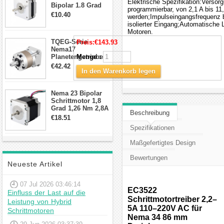
Elektrische Spezifikation:Vers
Bipolar 1.8 Grad
programmierbar, von 2,1 A bis 11
8.7Ncm 1A 3.5V 4
€10.40
werden;Impulseingangsfrequenz b
Draden Hybrid-
isolierter Eingang;Automatische 
Schrittmotor
Motoren.
TQEG-Serie
Preis:
€143.93
Nema17
Planetengetriebe
Menge :
10:1 Spiel 15Arc-
€42.42
In den Warenkorb legen
min für Nema 17
Getriebe
Schrittmotor
Nema 23 Bipolar
Schrittmotor 1,8
Grad 1,26 Nm 2,8A
Beschreibung
2,5V 4 Drähte
€18.51
23hs22-2804s
Spezifikationen
Hybrid-
Schrittmotor
Maßgefertigtes Design
Bewertungen
Neueste Artikel
07 Jul 2026 03:46:14
EC3522
Einfluss der Last auf die
Schrittmotortreiber 2,2–
Leistung von Hybrid
5A 110–220V AC für
Schrittmotoren
Nema 34 86 mm