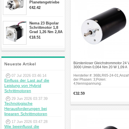
Planetengetriebe
passenden Abmessungen für
10:1 Spiel 15Arc-
€42.42
den Einbau in das geplante
min für Nema 17
System aufweisen.
Getriebe
Schrittmotor
Nema 23 Bipolar
Was sollte man beim Kauf
Schrittmotor 1,8
Grad 1,26 Nm 2,8A
beachten?
2,5V 4 Drähte
€18.51
23hs22-2804s
Leistungsanforderungen:
Hybrid-
Bestimmen Sie die
Schrittmotor
erforderliche Leistung des
Motors, einschließlich
Bürstenloser Gleichstrommotor 24 
Neueste Artikel
Drehmoment, Spannung und
3000 U/min 0,064 Nm 20 W 1,09 A
Strom. Das gewählte Modell
rund Ф36 x 65 mm 36BLR
07 Jul 2026 03:46:14
Hersteller #: 36BLR65-24-01;Anzah
sollte den Anforderungen
der Phasen: 3;Polen:
Einfluss der Last auf die
Ihrer Anwendung
4;Nennspannung:
Leistung von Hybrid
24V;Leerlaufdrehzahl:
entsprechen.
Schrittmotoren
4200RPM;Nenndrehmoment:
€32.59
Steuerungseinheit:
0.064Nm(9.1oz.in);Rahmengröße:>
29 Jun 2026 03:37:39
Überprüfen Sie, ob die
Φ36mm; Körper Länge:
Technologische
65.2mm;Schaftdurchmesser:
Steuerungseinheit
Φ4mm;Schaftlänge: 15mm.
Herausforderungen bei
kompatibel mit dem Motor
linearen Schrittmotoren
ist. Eine geeignete
17 Jun 2026 03:47:28
Steuerung sorgt für eine
Wie beeinflusst die
präzise und effiziente