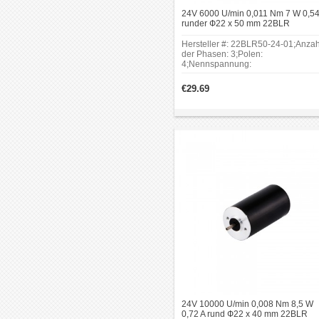
24V 6000 U/min 0,011 Nm 7 W 0,54
runder Ф22 x 50 mm 22BLR
bürstenloser gleichstrommotor
Hersteller #: 22BLR50-24-01;Anzah
der Phasen: 3;Polen:
4;Nennspannung:
24V;Leerlaufdrehzahl:
8900RPM;Rahmengröße:
€29.69
Φ22mm;Körper Länge:
50mm;Schaftdurchmesser:
Φ2mm;Schaftlänge: 9mm.
24V 10000 U/min 0,008 Nm 8,5 W
0,72 A rund Ф22 x 40 mm 22BLR