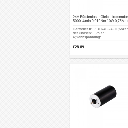
24V Bürstenloser Gleichstrommotor
5000 U/min 0,019Nm 10W 0,75A r
Ф36x40mm
Hersteller #: 36BLR40-24-01;Anzah
der Phasen: 3;Polen:
4;Nennspannung:
24V;Leerlaufdrehzahl:
7500RPM;Rahmengröße:
€28.89
Φ36mm;Körper Länge:
40.2mm;Schaftdurchmesser:
Φ4mm;Schaftlänge: 15mm.