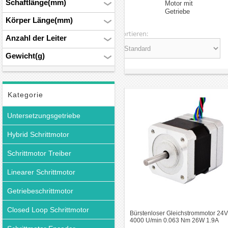
Schaftlänge(mm)
Motor mit
ermöglichen. Er besteht aus
Getriebe
einem Rotor, der die
Körper Länge(mm)
Magneten enthält, und einem
Sortieren:
Anzahl der Leiter
Stator, der die Wicklungen
aufweist. Der Motor wird
Gewicht(g)
durch eine elektronische
Steuerungseinheit betrieben,
die die Wicklungen im Stator
in einer bestimmten
Kategorie
Reihenfolge aktiviert und so
die Drehbewegung des
Untersetzungsgetriebe
Rotors erzeugt.
Hybrid Schrittmotor
Vorteile
Schrittmotor Treiber
Ein solcher Motor bietet
mehrere Vorteile gegenüber
Linearer Schrittmotor
traditionellen
Gleichstrommotoren mit
Getriebeschrittmotor
Bürsten. Zu den wichtigsten
Closed Loop Schrittmotor
Vorteilen gehören eine
Bürstenloser Gleichstrommotor 24V
höhere Lebensdauer, da
4000 U/min 0.063 Nm 26W 1.9A
42BLR 3 Phasen Bürstenloser DC