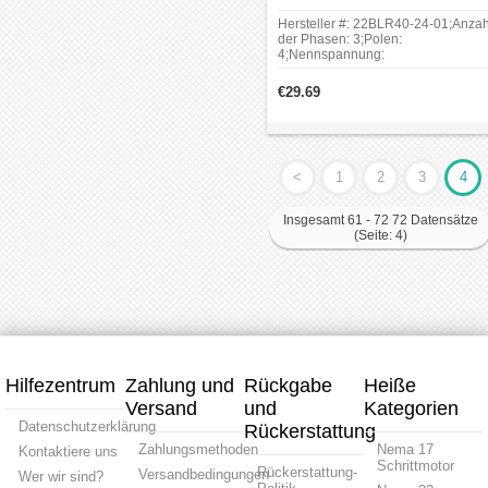
bürstenloser gleichstrommotor
Hersteller #: 22BLR40-24-01;Anzah
der Phasen: 3;Polen:
4;Nennspannung:
24V;Leerlaufdrehzahl:
14000RPM;Nenndrehmoment:
€29.69
0.008Nm(1.13oz.in);Rahmengröße:
Φ22mm;Körper Länge:
40mm;Schaftdurchmesser:
Φ2mm;Schaftlänge: 9mm.
<
1
2
3
4
Insgesamt 61 - 72 72 Datensätze
(Seite: 4)
Hilfezentrum
Zahlung und
Rückgabe
Heiße
Versand
und
Kategorien
Datenschutzerklärung
Rückerstattung
Zahlungsmethoden
Nema 17
Kontaktiere uns
Schrittmotor
Rückerstattung-
Versandbedingungen
Wer wir sind?