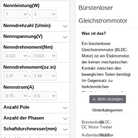
Nennleistung(W)
Bürstenloser
-
Gleichstrommotor
Nenndrehzahl (U/min)
Was ist das?
Nennspannung(V)
Ein bürstenloser
Nenndrehmoment(Nm)
Gleichstrommotor (BLDC-
-
Motor) ist ein Elektromotor,
der keinen mechanischen
Nenndrehmoment(oz.in)
Kontakt zwischen den
beweglichen Teilen benötigt.
-
Im Gegensatz zu
Nennstrom(A)
herkömmlichen
Gleichstrommotoren, die
-
Bürsten verwenden, um den
Mehr anzeigen
Strom zwischen statischen
Anzahl Pole
Unterkategorien
und rotierenden Teilen zu
Anzahl der Phasen
übertragen, nutzt dieses
Bürstenloser
BLDC-
Antriebssystem
DC Motor
Treiber
Schaftdurchmesser(mm)
elektronische Steuerungen,
Außenläufermotor
BLDC-
um die Rotation zu