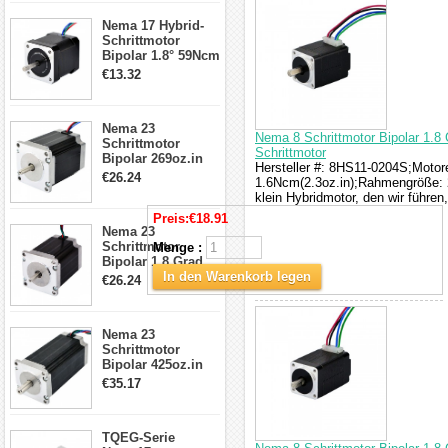
17, 23, 24
Nema 17 Hybrid-
Schrittmotor
Schrittmotor
Bipolar 1.8° 59Ncm
2A 4 Drähte mit 1m
€13.32
Kabel & Stecker
für 3D
Drucker/CNC
Nema 23
Nema 8 Schrittmotor Bipolar 1.8 
Schrittmotor
Schrittmotor
Bipolar 269oz.in
Hersteller #: 8HS11-0204S;Motore
2,8A 57x57x76mm
€26.24
1.6Ncm(2.3oz.in);Rahmengröße: 2
4-Draht-
klein Hybridmotor, den wir führe
Schrittmotor
23HS30-2804S
Preis:
€18.91
Nema 23
Schrittmotor
Menge :
Bipolar 1.8 Grad
1.9Nm 3A 3.36V 4
In den Warenkorb legen
€26.24
Drähte CNC
Schrittmotor DIY
CNC Fräse
Nema 23
Schrittmotor
Bipolar 425oz.in
4.2A 57x57x114mm
€35.17
4 Draht Hybrid
Schrittmotor
TQEG-Serie