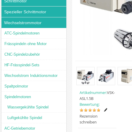
Schrittmotor
Spezieller Schrittmotor
Wechselstrommotor
ATC-Spindelmotoren
Frässpindeln ohne Motor
CNC-Spindelzubehör
HF-Frässpindel-Sets
Wechselstrom Induktionsmotor
Spaltpolmotor
Artikelnummer:
VSK-
Spindelmotoren
ASL1.5B
Bewertung:
Wassergekühlte Spindel
Rezension
Luftgekühlte Spindel
schreiben
AC-Getriebemotor