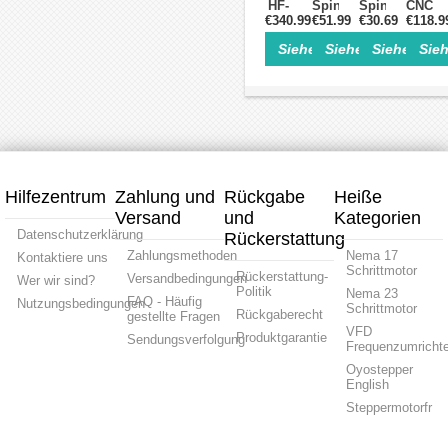
HF-
Spindelmotor
Spindelmotor
CNC
Spindel
€340.99
€51.99
Set
200W
€30.69
Spind
€118.9
3kW
500W
12–
800W
Siehe Einzelheiten>
Siehe Einzelheite
Siehe Einz
Sieh
Ø100mm
ER11
24VDC
Ø65m
ER20
12000U/min
Ø52×150mm
ER11
110V/220V/380V
Ø52×200mm
ER11/ER16
110V/2
24000U/min
für
10000U/min
24000
10,5A
PCB
für
für
Gravur
kleine
CNC
Graviermasch
Gravi
Hilfezentrum
Zahlung und
Rückgabe
Heiße
Versand
und
Kategorien
Datenschutzerklärung
Rückerstattung
Zahlungsmethoden
Nema 17
Kontaktiere uns
Schrittmotor
Rückerstattung-
Versandbedingungen
Wer wir sind?
Politik
Nema 23
FAQ - Häufig
Nutzungsbedingungen
Schrittmotor
Rückgaberecht
gestellte Fragen
VFD
Produktgarantie
Sendungsverfolgung
Frequenzumrichte
Oyostepper
English
Steppermotorfr