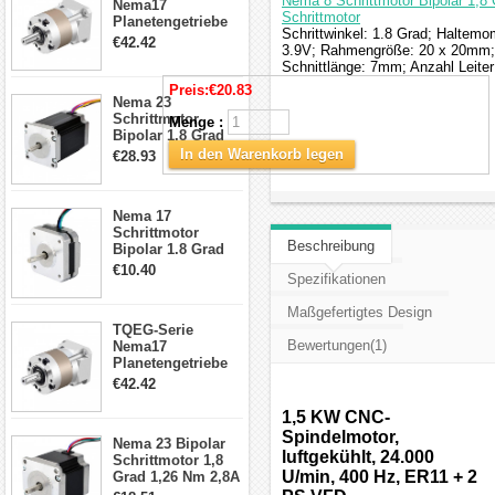
Nema 8 Schrittmotor Bipolar 1,8
Nema17
Schrittmotor
Planetengetriebe
Schrittwinkel: 1.8 Grad; Haltem
5:1 Spiel 15Arc-
€42.42
3.9V; Rahmengröße: 20 x 20mm;
min für Nema 17
Schnittlänge: 7mm; Anzahl Leite
Getriebe
Schrittmotor
Preis:
€20.83
Nema 23
Schrittmotor
Menge :
Bipolar 1,8 Grad
2,83Nm 4 A 2,26V
In den Warenkorb legen
€28.93
CNC Hybrid-
Schrittmotor mit 8
Anschlüssen
Nema 17
Schrittmotor
Beschreibung
Bipolar 1.8 Grad
8.7Ncm 1A 3.5V 4
€10.40
Spezifikationen
Draden Hybrid-
Schrittmotor
Maßgefertigtes Design
TQEG-Serie
Bewertungen(1)
Nema17
Planetengetriebe
10:1 Spiel 15Arc-
€42.42
min für Nema 17
Getriebe
1,5 KW CNC-
Schrittmotor
Spindelmotor,
Nema 23 Bipolar
luftgekühlt, 24.000
Schrittmotor 1,8
U/min, 400 Hz, ER11 + 2
Grad 1,26 Nm 2,8A
2,5V 4 Drähte