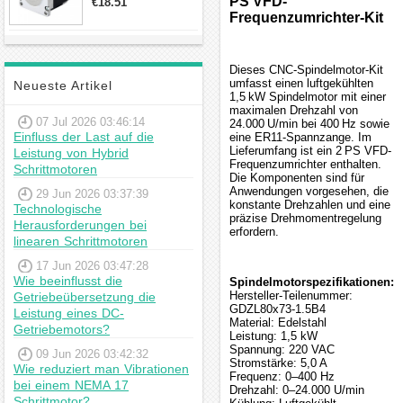
PS VFD-
€18.51
23hs22-2804s
Frequenzumrichter-Kit
Hybrid-
Schrittmotor
Dieses CNC-Spindelmotor-Kit
umfasst einen luftgekühlten
Neueste Artikel
1,5 kW Spindelmotor mit einer
maximalen Drehzahl von
07 Jul 2026 03:46:14
24.000 U/min bei 400 Hz sowie
Einfluss der Last auf die
eine ER11-Spannzange. Im
Lieferumfang ist ein 2 PS VFD-
Leistung von Hybrid
Frequenzumrichter enthalten.
Schrittmotoren
Die Komponenten sind für
Anwendungen vorgesehen, die
29 Jun 2026 03:37:39
konstante Drehzahlen und eine
Technologische
präzise Drehmomentregelung
Herausforderungen bei
erfordern.
linearen Schrittmotoren
17 Jun 2026 03:47:28
Wie beeinflusst die
Spindelmotorspezifikationen:
Hersteller-Teilenummer:
Getriebeübersetzung die
GDZL80x73-1.5B4
Leistung eines DC-
Material: Edelstahl
Getriebemotors?
Leistung: 1,5 kW
Spannung: 220 VAC
09 Jun 2026 03:42:32
Stromstärke: 5,0 A
Wie reduziert man Vibrationen
Frequenz: 0–400 Hz
bei einem NEMA 17
Drehzahl: 0–24.000 U/min
Schrittmotor?