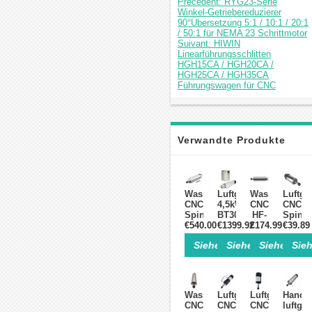
Précédent: RYG23-Serie
Winkel-Getriebereduzierer
90°Übersetzung 5:1 / 10:1 / 20:1
/ 50:1 für NEMA 23 Schrittmotor
Suivant: HIWIN
Linearführungsschlitten
HGH15CA / HGH20CA /
HGH25CA / HGH35CA
Führungswagen für CNC
Verwandte Produkte
Wassergekühlter
Luftgekühltes
Wassergekühl
Luftge
CNC-
4,5kW
CNC
CNC
Spindelmotor
BT30
HF-
Spind
5,5 KW,
€540.00
€1399.92
ATC
Spindel
€174.99
300W
€39.89
220 V/380 V,
Motorspindel
2,2kW
Ø52m
Siehe Einzelheiten>
Siehe Einzelheite
Siehe Einz
Sieh
24 000 U/min,
Set
Ø80mm
48VDC
ER25-
mit
ER20
ER11/
Spannzange
5,5kW
110V/220V/38
12000
Frequenzumrichter
24000U/min
für
8A
Leiter
Wassergekühlte
Luftgekühltes
Luftgekühlter
Handi
und
CNC
CNC
CNC
luftgek
Holzgr