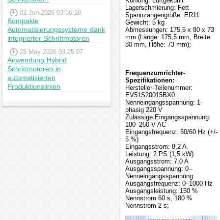
Kühlung: Luftgekühlt
Lagerschmierung: Fett
02 Jun 2026 03:35:10
Spannzangengröße: ER11
Kompakte
Gewicht: 5 kg
Automatisierungssysteme dank
Abmessungen: 175,5 x 80 x 73
mm (Länge: 175,5 mm, Breite:
integrierter Schrittmotoren
80 mm, Höhe: 73 mm);
25 May 2026 03:25:07
Anwendung Hybrid
Schrittmotoren in
Frequenzumrichter-
automatisierten
Spezifikationen:
Produktionslinien
Hersteller-Teilenummer:
EV51S20015BX0
Nenneingangsspannung: 1-
phasig 220 V
Zulässige Eingangsspannung:
180–260 V AC
Eingangsfrequenz: 50/60 Hz (+/-
5 %)
Eingangsstrom: 8,2 A
Leistung: 2 PS (1,5 kW)
Ausgangsstrom: 7,0 A
Ausgangsspannung: 0–
Nenneingangsspannung
Ausgangsfrequenz: 0–1000 Hz
Ausgangsleistung: 150 %
Nennstrom 60 s, 180 %
Nennstrom 2 s;