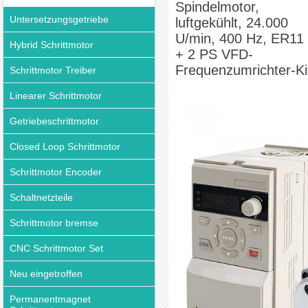
Spindelmotor,
Untersetzungsgetriebe
luftgekühlt, 24.000
U/min, 400 Hz, ER11
Hybrid Schrittmotor
+ 2 PS VFD-
Frequenzumrichter-Ki
Schrittmotor Treiber
Linearer Schrittmotor
Getriebeschrittmotor
Closed Loop Schrittmotor
Schrittmotor Encoder
Schaltnetzteile
Schrittmotor bremse
CNC Schrittmotor Set
Neu eingetroffen
Permanentmagnet