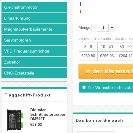
Preis:
Gleichstrommotor
€284.00
Linearführung
-
+
Menge:
Magnetpulverbaulemente
Je mehr Sie kaufen, desto mehr
Servomotoren
5 - 9
10 - 49
50 - 99
VFD Frequenzumrichter
€269.80
€266.96
€264.12
Zubehör
In den Warenkor
CNC-Ersatzteile
Zur Wunschliste hinzuf
Flaggschiff-Produkt
Digitaler
Schrittmotortreiber
DM542T
Das könnte Sie auch
Schrittmotor
€37.02
Treiber 1.0-4.2A 20-
50VDC für Nema
interessieren