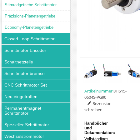
Stirnradgetriebe Schrittmotor
Präzisions-Planetengetriebe
Economy-Planetengetriebe
Closed Loop Schrittmotor
Schrittmotor Encoder
Schaltnetzteile
Schrittmotor bremse
CNC Schrittmotor Set
Artikelnummer:
8HS15-
Neu eingetroffen
0604S-PG90
Rezension
Permanentmagnet
schreiben
Schrittmotor
Handbücher
Spezieller Schrittmotor
und
Dokumentation:
Wechselstrommotor
Vollständiges