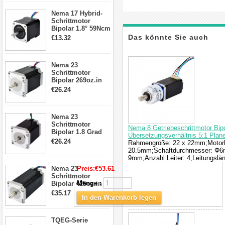
17, 23, 24
Nema 17 Hybrid-
Schrittmotor
Schrittmotor
Bipolar 1.8° 59Ncm
2A 4 Drähte mit 1m
Das könnte Sie auch
€13.32
Kabel & Stecker
für 3D
interessieren
Drucker/CNC
Nema 23
Schrittmotor
Bipolar 269oz.in
2,8A 57x57x76mm
€26.24
4-Draht-
Schrittmotor
23HS30-2804S
Nema 23
Schrittmotor
Nema 8 Getriebeschrittmotor Bi
Bipolar 1.8 Grad
Übersetzungsverhältnis 5:1 Plane
1.9Nm 3A 3.36V 4
€26.24
Rahmengröße: 22 x 22mm;Motorl
Drähte CNC
20.5mm;Schaftdurchmesser: Φ6m
Schrittmotor DIY
9mm;Anzahl Leiter: 4;Leitungslä
CNC Fräse
Nema 23
Preis:
€53.61
Schrittmotor
Menge :
Bipolar 425oz.in
4.2A 57x57x114mm
€35.17
In den Warenkorb legen
4 Draht Hybrid
Schrittmotor
TQEG-Serie