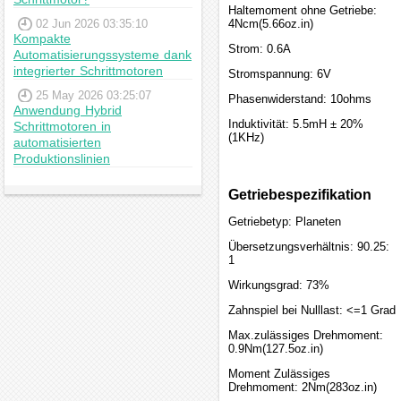
Haltemoment ohne Getriebe:
02 Jun 2026 03:35:10
4Ncm(5.66oz.in)
Kompakte
Strom: 0.6A
Automatisierungssysteme dank
integrierter Schrittmotoren
Stromspannung: 6V
25 May 2026 03:25:07
Phasenwiderstand: 10ohms
Anwendung Hybrid
Induktivität: 5.5mH ± 20%
Schrittmotoren in
(1KHz)
automatisierten
Produktionslinien
Getriebespezifikation
Getriebetyp: Planeten
Übersetzungsverhältnis: 90.25:
1
Wirkungsgrad: 73%
Zahnspiel bei Nulllast: <=1 Grad
Max.zulässiges Drehmoment:
0.9Nm(127.5oz.in)
Moment Zulässiges
Drehmoment: 2Nm(283oz.in)