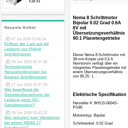
€18.51
23hs22-2804s
Hybrid-
Schrittmotor
Nema 8 Schrittmotor
Bipolar 0.02 Grad 0.6A
Neueste Artikel
6V mit
Übersetzungsverhältnis
90:1 Planetengetriebe
07 Jul 2026 03:46:14
Einfluss der Last auf die
Leistung von Hybrid
Schrittmotoren
Dieser Nema 8-Schrittmotor mit
38-mm-Körper und 0,6 A
29 Jun 2026 03:37:39
Nennstrom verfügt über ein
Technologische
integriertes Planetengetriebe mit
Herausforderungen bei
einem Übersetzungsverhältnis
von 90,25: 1.
linearen Schrittmotoren
17 Jun 2026 03:47:28
Wie beeinflusst die
Elektrische Spezifikation
Getriebeübersetzung die
Leistung eines DC-
Hersteller #: 8HS15-0604S-
Getriebemotors?
PG90
09 Jun 2026 03:42:32
Motorentyp: Bipolar
Wie reduziert man Vibrationen
bei einem NEMA 17
Schrittwinkel: 0.02 Grad
Schrittmotor?