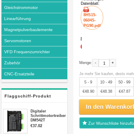
Datenblatt:
Gleichstrommotor
8HS15-
Linearführung
0604S-
PG90.pdf
Magnetpulverbaulemente
Preis:
Servomotoren
€51.47
VFD Frequenzumrichter
Zubehör
-
+
Menge:
CNC-Ersatzteile
Je mehr Sie kaufen, desto mehr
5 - 9
10 - 49
50 - 99
€48.90
€48.38
€47.87
Flaggschiff-Produkt
In den Warenkor
Digitaler
Schrittmotortreiber
DM542T
Zur Wunschliste hinzuf
Schrittmotor
€37.02
Treiber 1.0-4.2A 20-
50VDC für Nema