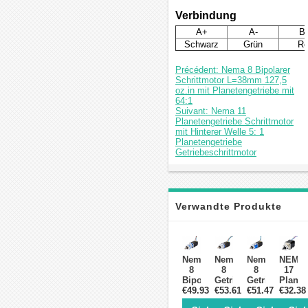
Verbindung
A+
A-
B
Schwarz
Grün
Ro
Précédent: Nema 8 Bipolarer
Schrittmotor L=38mm 127,5
oz.in mit Planetengetriebe mit
64:1
Suivant: Nema 11
Planetengetriebe Schrittmotor
mit Hinterer Welle 5: 1
Planetengetriebe
Getriebeschrittmotor
Verwandte Produkte
Nema
Nema
Nema
NEMA
8
8
8
17
Bipolarer
Getriebeschrittmotor
Getriebeschri
Planet
Schrittmotor
€49.93
Bipolar
€53.61
Bipolar
€51.47
Schrit
€32.38
L=38mm
0.38
6.0V
5:1