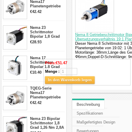
Nema17
Planetengetriebe
5:1 Spiel 15Arc-
€42.42
min für Nema 17
Getriebe
Schrittmotor
Nema 23
Schrittmotor
Nema 8 Getriebeschrittmotor Bi
Bipolar 1,8 Grad
Übersetzungsverhältnis 19:1 Pla
2,83Nm 4 A 2,26V
€28.93
Dieser Nema 8 Schrittmotor mit 
CNC Hybrid-
Planetengetriebe von 19.02: 1 Ü
Schrittmotor mit 8
Motorlänge: 38mm;Länge des Ge
Anschlüssen
Φ6mm;Doppel-D-Schnittlänge: 
Nema 17
Schrittmotor
Preis:
€51.47
Bipolar 1.8 Grad
8.7Ncm 1A 3.5V 4
Menge :
€10.40
Draden Hybrid-
Schrittmotor
In den Warenkorb legen
TQEG-Serie
Nema17
Planetengetriebe
10:1 Spiel 15Arc-
€42.42
Beschreibung
min für Nema 17
Getriebe
Spezifikationen
Schrittmotor
Nema 23 Bipolar
Maßgefertigtes Design
Schrittmotor 1,8
Grad 1,26 Nm 2,8A
Bewertungen
2,5V 4 Drähte