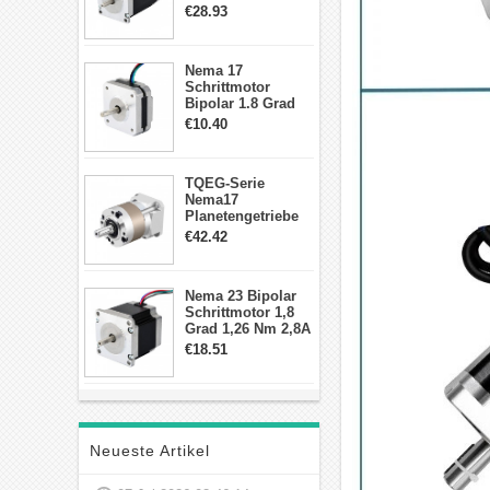
2,83Nm 4 A 2,26V
€28.93
CNC Hybrid-
Schrittmotor mit 8
Anschlüssen
Nema 17
Schrittmotor
Bipolar 1.8 Grad
8.7Ncm 1A 3.5V 4
€10.40
Draden Hybrid-
Schrittmotor
TQEG-Serie
Nema17
Planetengetriebe
10:1 Spiel 15Arc-
€42.42
min für Nema 17
Getriebe
Schrittmotor
Nema 23 Bipolar
Schrittmotor 1,8
Grad 1,26 Nm 2,8A
2,5V 4 Drähte
€18.51
23hs22-2804s
Hybrid-
Schrittmotor
Neueste Artikel