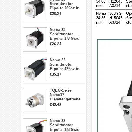
34 86
H12645
Ste
Schrittmotor
mm
A3J14
oto
Bipolar 269oz.in
2,8A 57x57x76mm
Nema
86BYG
Ope
€26.24
4-Draht-
34 86
H15045
Ste
Schrittmotor
mm
A3J14
oto
23HS30-2804S
Nema 23
Schrittmotor
Bipolar 1.8 Grad
1.9Nm 3A 3.36V 4
€26.24
Drähte CNC
Schrittmotor DIY
CNC Fräse
Nema 23
Schrittmotor
Bipolar 425oz.in
4.2A 57x57x114mm
€35.17
4 Draht Hybrid
Schrittmotor
TQEG-Serie
Nema17
Planetengetriebe
5:1 Spiel 15Arc-
€42.42
min für Nema 17
Getriebe
Schrittmotor
Nema 23
Schrittmotor
Bipolar 1,8 Grad