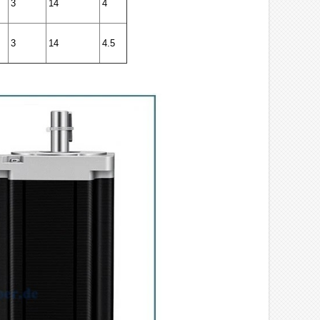
3
14
4
3
14
4.5