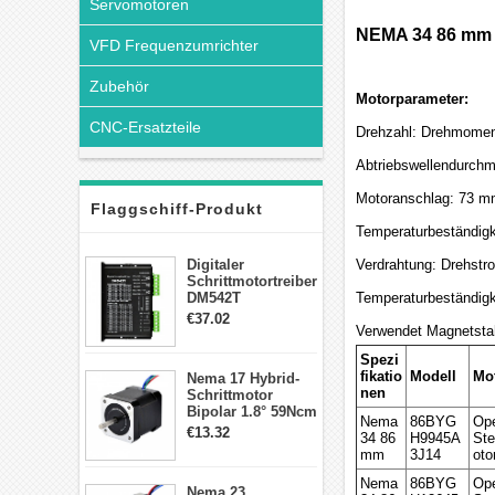
Servomotoren
NEMA 34 86 mm 
VFD Frequenzumrichter
Zubehör
Motorparameter:
CNC-Ersatzteile
Drehzahl: Drehmoment
Abtriebswellendurch
Motoranschlag: 73 
Flaggschiff-Produkt
Temperaturbeständigke
Digitaler
Verdrahtung: Drehstr
Schrittmotortreiber
DM542T
Temperaturbeständigke
Schrittmotor
€37.02
Treiber 1.0-4.2A 20-
Verwendet Magnetst
50VDC für Nema
Spezi
17, 23, 24
fikatio
Modell
Mo
Nema 17 Hybrid-
Schrittmotor
nen
Schrittmotor
Bipolar 1.8° 59Ncm
Nema
86BYG
Ope
2A 4 Drähte mit 1m
€13.32
34 86
H9945A
Ste
Kabel & Stecker
mm
3J14
oto
für 3D
Drucker/CNC
Nema
86BYG
Ope
Nema 23