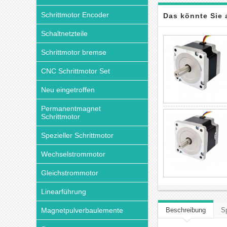
Schrittmotor Encoder
Das könnte Sie 
Schaltnetzteile
Schrittmotor bremse
CNC Schrittmotor Set
Neu eingetroffen
Permanentmagnet
Schrittmotor
Spezieller Schrittmotor
Wechselstrommotor
Gleichstrommotor
Linearführung
Magnetpulverbaulemente
Beschreibung
Sp