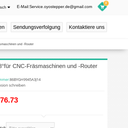
0
E-Mail:Service.oyostepper.de@gmail.com
tsch
glish
utsch
en
Sendungsverfolgung
Kontaktiere uns
ançais
pañol
smaschinen und -Router
°für CNC-Fräsmaschinen und -Router
ummer:
86BYGH9945A3J14
sion schreiben
76.73