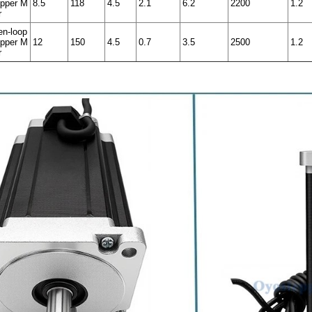
pper M
8.5
118
4.5
2.1
6.2
2200
1.2
r
n-loop
pper M
12
150
4.5
0.7
3.5
2500
1.2
r