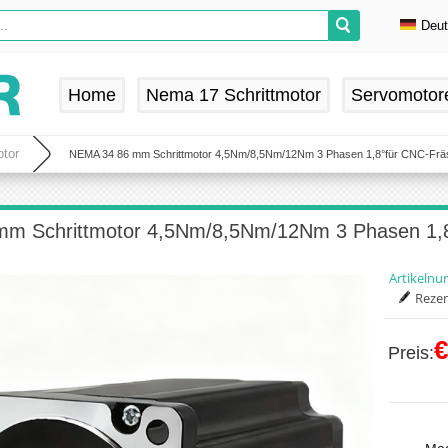
Deu
En
De
Home
Nema 17 Schrittmotor
Servomotor
Fr
Es
tor
NEMA 34 86 mm Schrittmotor 4,5Nm/8,5Nm/12Nm 3 Phasen 1,8°für CNC-Frä
m Schrittmotor 4,5Nm/8,5Nm/12Nm 3 Phasen 1,8
Artikeln
Rezen
€
Preis: