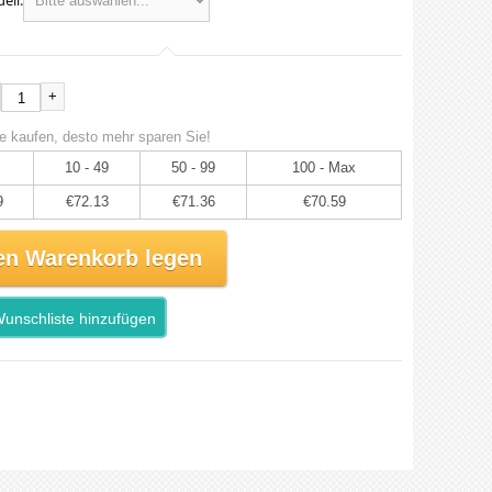
ell:
+
e kaufen, desto mehr sparen Sie!
10 - 49
50 - 99
100 - Max
9
€72.13
€71.36
€70.59
en Warenkorb legen
unschliste hinzufügen