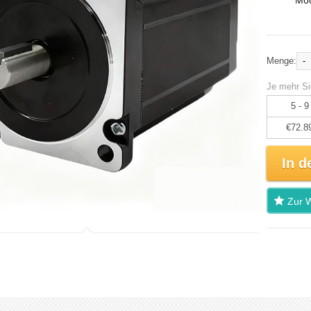
Mod
-
Menge:
Je mehr Si
5 - 9
€72.8
In d
Zur W