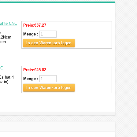
rähte CNC
Preis:
€37.27
e
Menge :
2.2Ncm
ren.
In den Warenkorb legen
NC
Preis:
€45.82
Es hat 4
Menge :
z.in).
In den Warenkorb legen