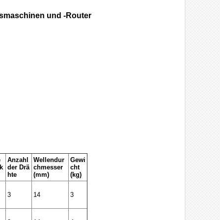
äsmaschinen und -Router
e
Anzahl
Wellendur
Gewi
k
der Drä
chmesser
cht
hte
(mm)
(kg)
3
14
3