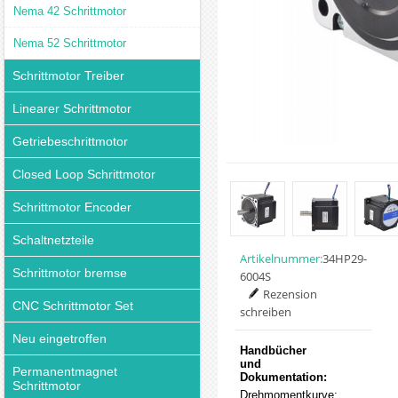
Nema 42 Schrittmotor
Nema 52 Schrittmotor
Schrittmotor Treiber
Linearer Schrittmotor
Getriebeschrittmotor
Closed Loop Schrittmotor
Schrittmotor Encoder
Schaltnetzteile
Artikelnummer:
34HP29-
Schrittmotor bremse
6004S
Rezension
CNC Schrittmotor Set
schreiben
Neu eingetroffen
Handbücher
und
Permanentmagnet
Dokumentation:
Schrittmotor
Drehmomentkurve: