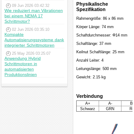
Physikalische
09 Jun 2026 03:42:32
Spezifikation
Wie reduziert man Vibrationen
bei einem NEMA 17
Rahmengröße: 86 x 86 mm
Schrittmotor?
Körper Länge: 74 mm
02 Jun 2026 03:35:10
Kompakte
Schaftdurchmesser: Φ14 mm
Automatisierungssysteme dank
Schaftlänge: 37 mm
integrierter Schrittmotoren
Keilnut Schaftlänge: 25 mm
25 May 2026 03:25:07
Anwendung Hybrid
Anzahl Leiter: 4
Schrittmotoren in
Leitungslänge: 500 mm
automatisierten
Produktionslinien
Gewicht: 2.15 kg
Verbindung
A+
A-
B
Schwarz
GRN
Ro