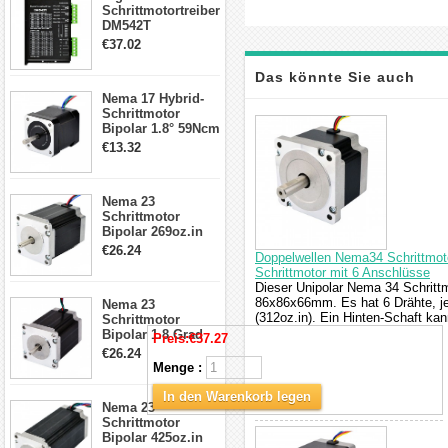
Schrittmotortreiber
DM542T
Schrittmotor
€37.02
Treiber 1.0-4.2A 20-
50VDC für Nema
Das könnte Sie auch
17, 23, 24
Nema 17 Hybrid-
Schrittmotor
Schrittmotor
interessieren
Bipolar 1.8° 59Ncm
2A 4 Drähte mit 1m
€13.32
Kabel & Stecker
für 3D
Drucker/CNC
Nema 23
Schrittmotor
Bipolar 269oz.in
2,8A 57x57x76mm
€26.24
Doppelwellen Nema34 Schrittmot
4-Draht-
Schrittmotor mit 6 Anschlüsse
Schrittmotor
Dieser Unipolar Nema 34 Schrittm
23HS30-2804S
86x86x66mm. Es hat 6 Drähte, j
Nema 23
(312oz.in). Ein Hinten-Schaft ka
Schrittmotor
Bipolar 1.8 Grad
Preis:
€37.27
1.9Nm 3A 3.36V 4
€26.24
Drähte CNC
Menge :
Schrittmotor DIY
CNC Fräse
In den Warenkorb legen
Nema 23
Schrittmotor
Bipolar 425oz.in