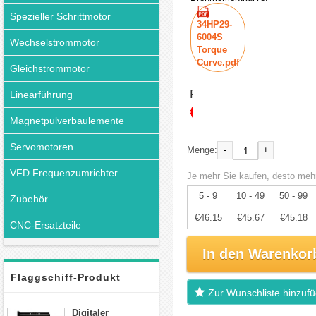
Spezieller Schrittmotor
34HP29-
6004S
Wechselstrommotor
Torque
Curve.pdf
Gleichstrommotor
Preis:
Linearführung
€48.58
Magnetpulverbaulemente
Servomotoren
-
+
Menge:
VFD Frequenzumrichter
Je mehr Sie kaufen, desto mehr
5 - 9
10 - 49
50 - 99
Zubehör
€46.15
€45.67
€45.18
CNC-Ersatzteile
In den Warenkor
Flaggschiff-Produkt
Zur Wunschliste hinzuf
Digitaler