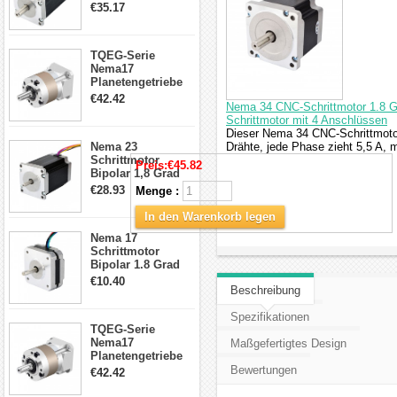
4.2A 57x57x114mm
€35.17
4 Draht Hybrid
Schrittmotor
TQEG-Serie
Nema17
Planetengetriebe
5:1 Spiel 15Arc-
€42.42
Nema 34 CNC-Schrittmotor 1.8 G
min für Nema 17
Schrittmotor mit 4 Anschlüssen
Getriebe
Dieser Nema 34 CNC-Schrittmotor
Schrittmotor
Nema 23
Drähte, jede Phase zieht 5,5 A, 
Schrittmotor
Preis:
€45.82
Bipolar 1,8 Grad
2,83Nm 4 A 2,26V
€28.93
Menge :
CNC Hybrid-
Schrittmotor mit 8
In den Warenkorb legen
Anschlüssen
Nema 17
Schrittmotor
Bipolar 1.8 Grad
8.7Ncm 1A 3.5V 4
€10.40
Beschreibung
Draden Hybrid-
Schrittmotor
Spezifikationen
TQEG-Serie
Nema17
Maßgefertigtes Design
Planetengetriebe
10:1 Spiel 15Arc-
Bewertungen
€42.42
min für Nema 17
Getriebe