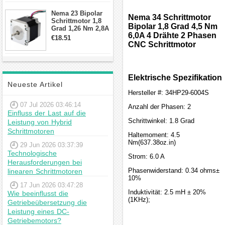
Schrittmotor
Nema 23 Bipolar
Nema 34 Schrittmotor
Schrittmotor 1,8
Bipolar 1,8 Grad 4,5 Nm
Grad 1,26 Nm 2,8A
6,0A 4 Drähte 2 Phasen
2,5V 4 Drähte
€18.51
23hs22-2804s
CNC Schrittmotor
Hybrid-
Schrittmotor
Elektrische Spezifikation
Neueste Artikel
Hersteller #: 34HP29-6004S
07 Jul 2026 03:46:14
Anzahl der Phasen: 2
Einfluss der Last auf die
Schrittwinkel: 1.8 Grad
Leistung von Hybrid
Schrittmotoren
Haltemoment: 4.5
Nm(637.38oz.in)
29 Jun 2026 03:37:39
Technologische
Strom: 6.0 A
Herausforderungen bei
Phasenwiderstand: 0.34 ohms±
linearen Schrittmotoren
10%
17 Jun 2026 03:47:28
Induktivität: 2.5 mH ± 20%
Wie beeinflusst die
(1KHz);
Getriebeübersetzung die
Leistung eines DC-
Getriebemotors?