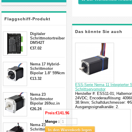
Flaggschiff-Produkt
Das könnte Sie auch
Digitaler
Schrittmotortreiber
DM542T
interessieren
Schrittmotor
€37.02
Treiber 1.0-4.2A 20-
50VDC für Nema
17, 23, 24
Nema 17 Hybrid-
Schrittmotor
Schrittmotor
Bipolar 1.8° 59Ncm
2A 4 Drähte mit 1m
€13.32
Kabel & Stecker
ESS-Serie Nema 11 Integrierter
für 3D
Schrittservomotor
Drucker/CNC
Hersteller #: ESS11-01; Haltem
Nema 23
24VDC; Encoderauflösung: 4096
Schrittmotor
38.9mm; Schaftdurchmesser: Φ5
Bipolar 269oz.in
Ausgangssignalkanäle: 2.
2,8A 57x57x76mm
€26.24
4-Draht-
Preis:
€141.96
Schrittmotor
23HS30-2804S
Menge :
Nema 23
Schrittmotor
In den Warenkorb legen