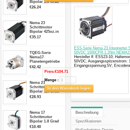
Bipolar 1.8 Grad
1.9Nm 3A 3.36V 4
€26.24
Drähte CNC
Schrittmotor DIY
CNC Fräse
Nema 23
Schrittmotor
Bipolar 425oz.in
4.2A 57x57x114mm
€35.17
4 Draht Hybrid
Schrittmotor
ESS-Serie Nema 23 Integrierter 
50VDC 1000CPR 1.2Nm NEMA23 
TQEG-Serie
Hersteller #: ESS23-10; Haltemo
Nema17
50VDC; Ausgangsspitzenstrom: 1
Planetengetriebe
Eingangsspannung:5V; Encodera
5:1 Spiel 15Arc-
€42.42
min für Nema 17
Preis:
€104.71
Getriebe
Schrittmotor
Menge :
Nema 23
Schrittmotor
In den Warenkorb legen
Bipolar 1,8 Grad
2,83Nm 4 A 2,26V
€28.93
CNC Hybrid-
Schrittmotor mit 8
Anschlüssen
Nema 17
Beschreibung
Schrittmotor
Bipolar 1.8 Grad
Spezifikationen
8.7Ncm 1A 3.5V 4
€10.40
Draden Hybrid-
Maßgefertigtes Design