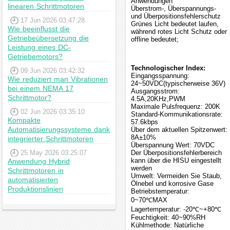
Anwendungen
linearen Schrittmotoren
Überstrom-, Überspannungs-
und Überpositionsfehlerschutz
17 Jun 2026 03:47:28
Grünes Licht bedeutet laufen,
Wie beeinflusst die
während rotes Licht Schutz oder
Getriebeübersetzung die
offline bedeutet;
Leistung eines DC-
Getriebemotors?
Technologischer Index:
09 Jun 2026 03:42:32
Eingangsspannung:
Wie reduziert man Vibrationen
24~50VDC(typischerweise 36V)
bei einem NEMA 17
Ausgangsstrom:
Schrittmotor?
4.5A,20KHz,PWM
Maximale Pulsfrequenz: 200K
02 Jun 2026 03:35:10
Standard-Kommunikationsrate:
Kompakte
57.6kbps
Automatisierungssysteme dank
Über dem aktuellen Spitzenwert:
8A±10%
integrierter Schrittmotoren
Überspannung Wert: 70VDC
25 May 2026 03:25:07
Der Überpositionsfehlerbereich
kann über die HISU eingestellt
Anwendung Hybrid
werden
Schrittmotoren in
Umwelt: Vermeiden Sie Staub,
automatisierten
Ölnebel und korrosive Gase
Produktionslinien
Betriebstemperatur:
0~70℃MAX
Lagertemperatur: -20℃~+80℃
Feuchtigkeit: 40~90%RH
Kühlmethode: Natürliche