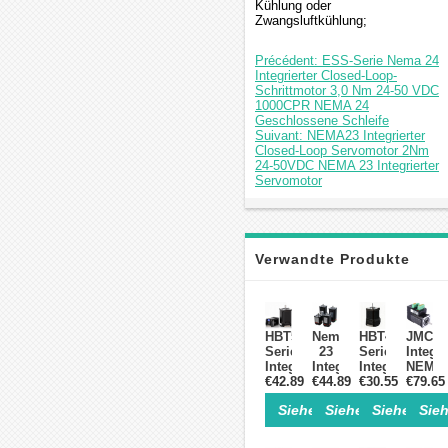
Kühlung oder
Zwangsluftkühlung;
Précédent: ESS-Serie Nema 24
Integrierter Closed-Loop-
Schrittmotor 3,0 Nm 24-50 VDC
1000CPR NEMA 24
Geschlossene Schleife
Suivant: NEMA23 Integrierter
Closed-Loop Servomotor 2Nm
24-50VDC NEMA 23 Integrierter
Servomotor
Verwandte Produkte
HBT57-
Nema
HBT42-
JMC
Serie
23
Serie
Integri
Integrierter
Integrierter
Integrierter
NEMA
Nema
€42.89
Closed-
€44.89
Nema
€30.55
€79.65
17
23
loop
17
Closed
Siehe Einzelheiten>
Siehe Einzelheite
Siehe Einz
Sieh
Closed-
Schrittmotor
Closed-
Loop-
loop
1,2
loop
Schrit
Schrittmotor
Nm
Schrittmotor,
1,8°,