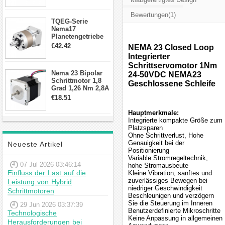
Schrittmotor
Bewertungen(1)
TQEG-Serie
Nema17
Planetengetriebe
10:1 Spiel 15Arc-
€42.42
NEMA 23 Closed Loop
min für Nema 17
Integrierter
Getriebe
Schrittservomotor 1Nm
Schrittmotor
Nema 23 Bipolar
24-50VDC NEMA23
Schrittmotor 1,8
Geschlossene Schleife
Grad 1,26 Nm 2,8A
2,5V 4 Drähte
€18.51
23hs22-2804s
Hybrid-
Hauptmerkmale:
Schrittmotor
Integrierte kompakte Größe zum
Platzsparen
Ohne Schrittverlust, Hohe
Genauigkeit bei der
Neueste Artikel
Positionierung
Variable Stromregeltechnik,
07 Jul 2026 03:46:14
hohe Stromausbeute
Einfluss der Last auf die
Kleine Vibration, sanftes und
zuverlässiges Bewegen bei
Leistung von Hybrid
niedriger Geschwindigkeit
Schrittmotoren
Beschleunigen und verzögern
Sie die Steuerung im Inneren
29 Jun 2026 03:37:39
Benutzerdefinierte Mikroschritte
Technologische
Keine Anpassung in allgemeinen
Herausforderungen bei