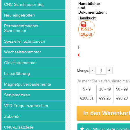
Handbücher
CNC Schrittmotor Set
und
Dokumentation:
Neu eingetroffen
Handbuch:
Permanentmagnet
ISS23-
Schrittmotor
10.pdf
Spezieller Schrittmotor
Preis:
Wechselstrommotor
€105.59
Gleichstrommotor
-
+
Menge:
Linearführung
Je mehr Sie kaufen, desto mehr
Magnetpulverbaulemente
5 - 9
10 - 49
50 - 99
Servomotoren
€100.31
€99.25
€98.20
VFD Frequenzumrichter
In den Warenkor
Zubehör
CNC-Ersatzteile
Zur Wunschliste hinzuf