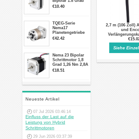
Bipolar 1.8 Grad
8.7Ncm 1A 3.5V 4
€10.40
Draden Hybrid-
Schrittmotor
TQEG-Serie
2,7 m (106 Zoll)
Nema17
und Enco
Planetengetriebe
Verlängerungska
10:1 Spiel 15Arc-
€42.42
Nema 23 und 24 
€15.0
min für Nema 17
Schrittm
Getriebe
Siehe Einze
Schrittmotor
Nema 23 Bipolar
Schrittmotor 1,8
Grad 1,26 Nm 2,8A
2,5V 4 Drähte
€18.51
23hs22-2804s
Hybrid-
Schrittmotor
Neueste Artikel
07 Jul 2026 03:46:14
Einfluss der Last auf die
Leistung von Hybrid
Schrittmotoren
29 Jun 2026 03:37:39