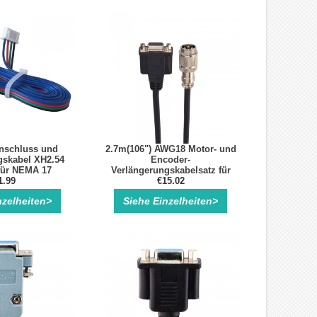
schluss und
2.7m(106") AWG18 Motor- und
gskabel XH2.54
Encoder-
für NEMA 17
Verlängerungskabelsatz für
PH2.0 auf XH2.54
1.99
Nema 34 Closed Loop
€15.02
Schrittmotor
nzelheiten>
Siehe Einzelheiten>