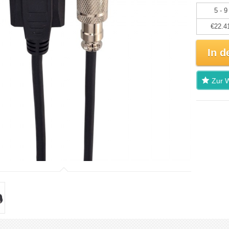
5 - 9
€22.4
In d
Zur W