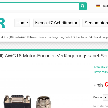
Deu
En
De
Home
Nema 17 Schrittmotor
Servomotor
Fr
Es
4,7 m (185 Zoll) AWG18 Motor-Encoder-Verlängerungskabel-Set für Nema 34 Closed-Loop-
ll) AWG18 Motor-Encoder-Verlängerungskabel-Set
Artikeln
Bewertun
€
Preis:
-
Menge:
Je mehr Si