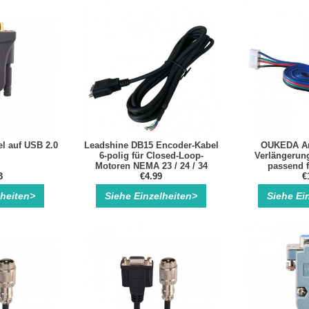
l auf USB 2.0
Leadshine DB15 Encoder-Kabel
OUKEDA An
6-polig für Closed-Loop-
Verlängerun
Motoren NEMA 23 / 24 / 34
passend 
3
€4.99
Schrittmotor, 
€
lheiten>
Siehe Einzelheiten>
Siehe Ei