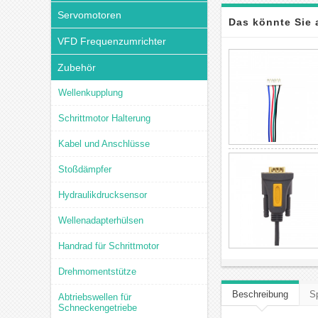
Servomotoren
Das könnte Sie 
VFD Frequenzumrichter
Zubehör
Wellenkupplung
Schrittmotor Halterung
Kabel und Anschlüsse
Stoßdämpfer
Hydraulikdrucksensor
Wellenadapterhülsen
Handrad für Schrittmotor
Drehmomentstütze
Beschreibung
Sp
Abtriebswellen für
Schneckengetriebe