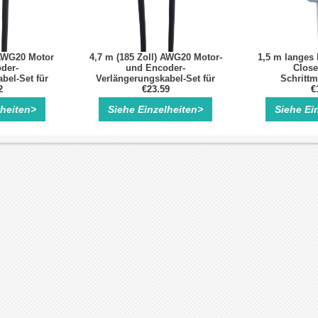
 AWG20 Motor
4,7 m (185 Zoll) AWG20 Motor-
1,5 m langes 
der-
und Encoder-
Close
bel-Set für
Verlängerungskabel-Set für
Schrittm
Closed Loop
2
Nema 23 und 24 Closed Loop
€23.59
€
otor
Schrittmotor
lheiten>
Siehe Einzelheiten>
Siehe Ei