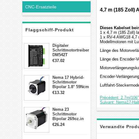
CNC-Ersatzteile
4,7 m (185 Zoll
Dieses Kabelset bein
Flaggschiff-Produkt
1 x 4,7 m (185 Zoll) 
1 x RV-4 AWG18 4,7 m
Modellmotoren mit Luf
Digitaler
Schrittmotortreiber
Länge des Motorverlä
DM542T
Länge des Encoder-Ve
Schrittmotor
€37.02
Treiber 1.0-4.2A 20-
Motorverlängerungsk
50VDC für Nema
17, 23, 24
Encoder-Verlängerun
Nema 17 Hybrid-
Schrittmotor
Schrittmotor
Luftfahrt-Steckermod
Bipolar 1.8° 59Ncm
2A 4 Drähte mit 1m
€13.32
Kabel & Stecker
Précédent: 2.7m(106"
für 3D
Suivant: Nema17-Halte
Drucker/CNC
Nema 23
Schrittmotor
Bipolar 269oz.in
2,8A 57x57x76mm
€26.24
Verwandte Prod
4-Draht-
Schrittmotor
23HS30-2804S