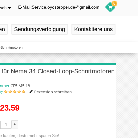
0
E-Mail:Service.oyostepper.de@gmail.com
tsch
glish
utsch
en
Sendungsverfolgung
Kontaktiere uns
ançais
pañol
Schrittmotoren
 für Nema 34 Closed-Loop-Schrittmotoren
ummer:
CE5-M5-18
g:
Rezension schreiben
23.59
+
e kaufen, desto mehr sparen Sie!