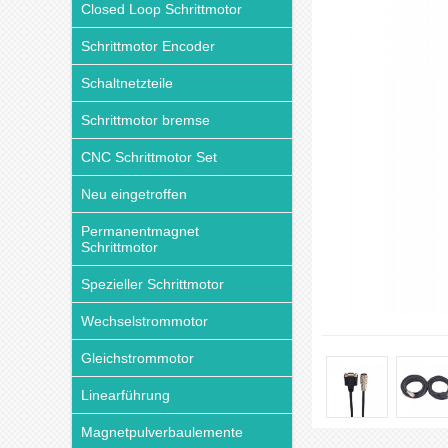
Closed Loop Schrittmotor
Schrittmotor Encoder
Schaltnetzteile
Schrittmotor bremse
CNC Schrittmotor Set
Neu eingetroffen
Permanentmagnet
Schrittmotor
Spezieller Schrittmotor
Wechselstrommotor
Gleichstrommotor
Linearführung
Magnetpulverbaulemente