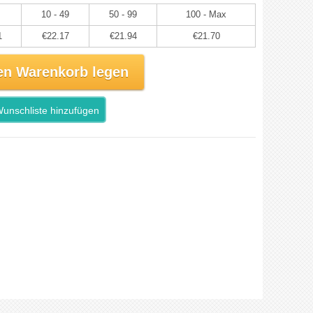
10 - 49
50 - 99
100 - Max
1
€22.17
€21.94
€21.70
en Warenkorb legen
unschliste hinzufügen