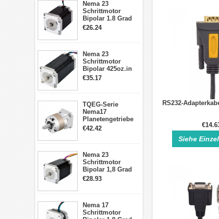
Nema 23
Schrittmotor
Bipolar 1.8 Grad
1.9Nm 3A 3.36V 4
€26.24
Drähte CNC
Schrittmotor DIY
CNC Fräse
Nema 23
Schrittmotor
Bipolar 425oz.in
4.2A 57x57x114mm
€35.17
4 Draht Hybrid
Schrittmotor
RS232-Adapterkabe
TQEG-Serie
Nema17
Planetengetriebe
€14.6
5:1 Spiel 15Arc-
€42.42
min für Nema 17
Siehe Einze
Getriebe
Schrittmotor
Nema 23
Schrittmotor
Bipolar 1,8 Grad
2,83Nm 4 A 2,26V
€28.93
CNC Hybrid-
Schrittmotor mit 8
Anschlüssen
Nema 17
Schrittmotor