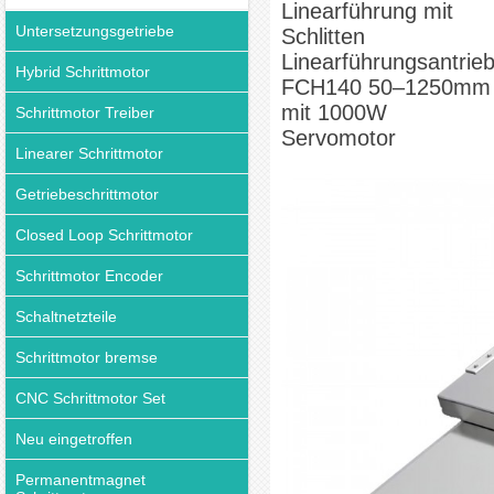
Linearführung mit
Untersetzungsgetriebe
Schlitten
Linearführungsantrie
Hybrid Schrittmotor
FCH140 50–1250mm
mit 1000W
Schrittmotor Treiber
Servomotor
Linearer Schrittmotor
Getriebeschrittmotor
Closed Loop Schrittmotor
Schrittmotor Encoder
Schaltnetzteile
Schrittmotor bremse
CNC Schrittmotor Set
Neu eingetroffen
Permanentmagnet