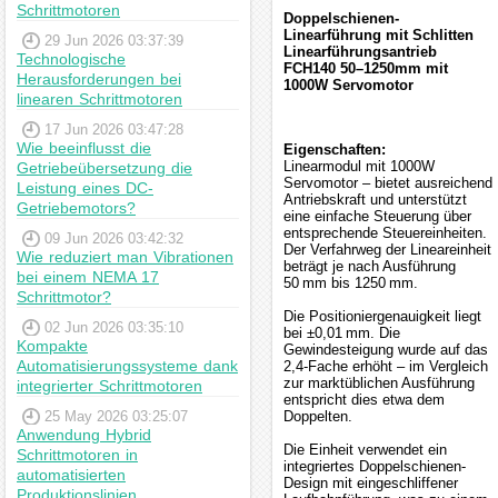
Schrittmotoren
Doppelschienen-
Linearführung mit Schlitten
29 Jun 2026 03:37:39
Linearführungsantrieb
Technologische
FCH140 50–1250mm mit
Herausforderungen bei
1000W Servomotor
linearen Schrittmotoren
17 Jun 2026 03:47:28
Wie beeinflusst die
Eigenschaften:
Linearmodul mit 1000W
Getriebeübersetzung die
Servomotor – bietet ausreichend
Leistung eines DC-
Antriebskraft und unterstützt
Getriebemotors?
eine einfache Steuerung über
entsprechende Steuereinheiten.
09 Jun 2026 03:42:32
Der Verfahrweg der Lineareinheit
Wie reduziert man Vibrationen
beträgt je nach Ausführung
bei einem NEMA 17
50 mm bis 1250 mm.
Schrittmotor?
Die Positioniergenauigkeit liegt
02 Jun 2026 03:35:10
bei ±0,01 mm. Die
Kompakte
Gewindesteigung wurde auf das
Automatisierungssysteme dank
2,4-Fache erhöht – im Vergleich
zur marktüblichen Ausführung
integrierter Schrittmotoren
entspricht dies etwa dem
25 May 2026 03:25:07
Doppelten.
Anwendung Hybrid
Die Einheit verwendet ein
Schrittmotoren in
integriertes Doppelschienen-
automatisierten
Design mit eingeschliffener
Produktionslinien