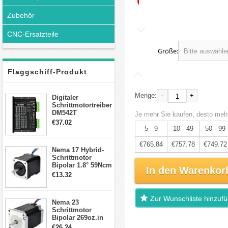
€806.15
Zubehör
CNC-Ersatzteile
Größe:
Flaggschiff-Produkt
-
+
Menge:
Digitaler
Schrittmotortreiber
DM542T
Je mehr Sie kaufen, desto mehr
Schrittmotor
€37.02
Treiber 1.0-4.2A 20-
5 - 9
10 - 49
50 - 99
50VDC für Nema
17, 23, 24
€765.84
€757.78
€749.72
Nema 17 Hybrid-
Schrittmotor
Schrittmotor
Bipolar 1.8° 59Ncm
In den Warenkor
2A 4 Drähte mit 1m
€13.32
Kabel & Stecker
für 3D
Drucker/CNC
Zur Wunschliste hinzuf
Nema 23
Schrittmotor
Bipolar 269oz.in
2,8A 57x57x76mm
€26.24