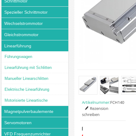
Schrittmotor
Spezieller Schrittmotor
Wechselstrommotor
Gleichstrommotor
Linearführung
Führungswagen
Linearführung mit Schlitten
Manueller Linearschlitten
Elektrische Linearführung
Motorisierte Lineartische
Artikelnummer:
FCH140
Rezension
Magnetpulverbaulemente
schreiben
Servomotoren
Preis:
VFD Frequenzumrichter