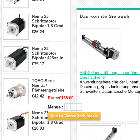
4-Draht-
Schrittmotor
23HS30-2804S
Das könnte Sie auch
Nema 23
Schrittmotor
Bipolar 1.8 Grad
interessieren
1.9Nm 3A 3.36V 4
€26.24
Drähte CNC
Schrittmotor DIY
CNC Fräse
Nema 23
Schrittmotor
Bipolar 425oz.in
4.2A 57x57x114mm
€35.17
4 Draht Hybrid
Schrittmotor
FSL40 Linearführung Linearführ
Linearschiene
TQEG-Serie
Anwendungsbereiche der Linearfü
Nema17
Dosierung, Spritzlackierung, vis
Planetengetriebe
Schweißen, automatische Montage
5:1 Spiel 15Arc-
€42.42
Preis:
€138.00
min für Nema 17
Getriebe
Menge :
Schrittmotor
Nema 23
In den Warenkorb legen
Schrittmotor
Bipolar 1,8 Grad
2,83Nm 4 A 2,26V
€28.93
CNC Hybrid-
Schrittmotor mit 8