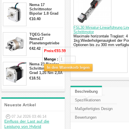
Anschlüssen
Nema 17
Schrittmotor
Bipolar 1.8 Grad
8.7Ncm 1A 3.5V 4
€10.40
Draden Hybrid-
Schrittmotor
FSL30 Miniatur-Linearführung Li
Schrittmotor
TQEG-Serie
Maximale horizontale Traglast: 4 
Nema17
1kg;Wiederholgenauigkeit der Pos
Planetengetriebe
Optionen bis zu 300 mm verfügba
10:1 Spiel 15Arc-
€42.42
Preis:
€93.59
min für Nema 17
Getriebe
Menge :
Schrittmotor
Nema 23 Bipolar
In den Warenkorb legen
Schrittmotor 1,8
Grad 1,26 Nm 2,8A
2,5V 4 Drähte
€18.51
23hs22-2804s
Hybrid-
Schrittmotor
Beschreibung
Spezifikationen
Neueste Artikel
Maßgefertigtes Design
07 Jul 2026 03:46:14
Bewertungen
Einfluss der Last auf die
Leistung von Hybrid