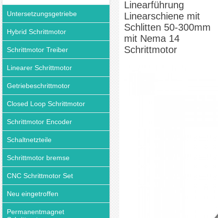
Linearführung
Untersetzungsgetriebe
Linearschiene mit
Schlitten 50-300mm
Hybrid Schrittmotor
mit Nema 14
Schrittmotor
Schrittmotor Treiber
Linearer Schrittmotor
Getriebeschrittmotor
Closed Loop Schrittmotor
Schrittmotor Encoder
Schaltnetzteile
Schrittmotor bremse
CNC Schrittmotor Set
Neu eingetroffen
Permanentmagnet