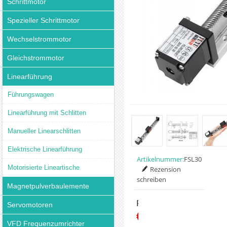
Schrittmotor
Spezieller Schrittmotor
Wechselstrommotor
Gleichstrommotor
Linearführung
Führungswagen
Linearführung mit Schlitten
Manueller Linearschlitten
Elektrische Linearführung
Artikelnummer:
FSL30
Motorisierte Lineartische
Rezension
schreiben
Magnetpulverbaulemente
Preis:
Servomotoren
€93.59
VFD Frequenzumrichter