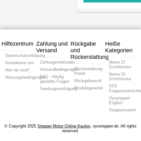
Loop
und
1mm
NEMA
NEMA
Treibersatz
Teilung,
11
23
0,07
Schrit
Schrittmotor
Nm
Linear
und
Drehmoment
Linear
Treibersatz
mit
NEMA11
Schrittmotor
Kit
Hilfezentrum
Zahlung und
Rückgabe
Heiße
Versand
und
Kategorien
Datenschutzerklärung
Rückerstattung
Zahlungsmethoden
Nema 17
Kontaktiere uns
Schrittmotor
Rückerstattung-
Versandbedingungen
Wer wir sind?
Politik
Nema 23
FAQ - Häufig
Nutzungsbedingungen
Schrittmotor
Rückgaberecht
gestellte Fragen
VFD
Produktgarantie
Sendungsverfolgung
Frequenzumrichte
Oyostepper
English
Steppermotorfr
© Copyright 2025
Stepper Motor Online Kaufen
, oyostepper.de. All rights
reserved.