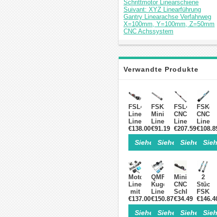
Schrittmotor Linearschiene
Suivant: XYZ Linearführung
Gantry Linearachse Verfahrweg
X=100mm, Y=100mm, Z=50mm
CNC Achssystem
Verwandte Produkte
FSL40
FSK30J
FSL40
FSK40
Linearführung
Miniatur-
CNC
CNC
Linearführungsschiene
Linearführung
Linearführung
Linear
€138.00
50-
CNC
€91.19
Lineartisch
€207.59
Linear
€108.8
1000mm
Linearschiene
mit
50-
Siehe Einzelheiten>
Siehe Einzelheite
Siehe Einz
Sieh
mit
50–
Kugelgewindet
1000
Nema
500mm
Führungseinhe
mit
23-
mit
mit
Nema
Schrittmotor
Nema
NEMA
23
Linearschiene
14
23
Schrit
Motorisierte
QMF40
Mini
2
Schrittmotor
Schrittmotor
Lineartisch
Kugelgewindetrieb-
CNC-
Stück
mit
Lineartisch,CNC-
Schlitten
FSK30
Kugelgewindetrieb
€137.00
Linearführungsmodul
€150.87
€34.49
mit
Miniat
€146.4
und
mit
Motorisierte
Linear
Siehe Einzelheiten>
Siehe Einzelheite
Siehe Einz
Sieh
Closed
Schrittmotor
Lineartische,
mit