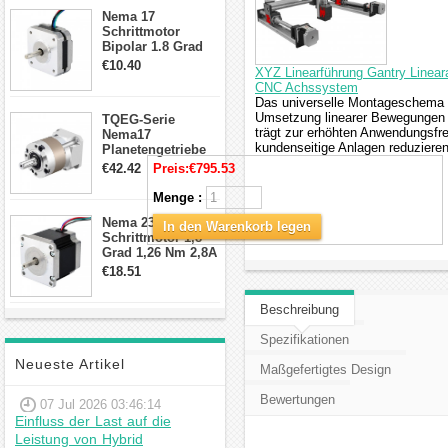
Anschlüssen
Nema 17
Schrittmotor
Bipolar 1.8 Grad
8.7Ncm 1A 3.5V 4
€10.40
XYZ Linearführung Gantry Lin
Draden Hybrid-
CNC Achssystem
Schrittmotor
Das universelle Montageschema d
Umsetzung linearer Bewegungen 
TQEG-Serie
trägt zur erhöhten Anwendungsfre
Nema17
kundenseitige Anlagen reduzieren
Planetengetriebe
10:1 Spiel 15Arc-
€42.42
Preis:
€795.53
min für Nema 17
Getriebe
Menge :
Schrittmotor
Nema 23 Bipolar
In den Warenkorb legen
Schrittmotor 1,8
Grad 1,26 Nm 2,8A
2,5V 4 Drähte
€18.51
23hs22-2804s
Hybrid-
Beschreibung
Schrittmotor
Spezifikationen
Neueste Artikel
Maßgefertigtes Design
Bewertungen
07 Jul 2026 03:46:14
Einfluss der Last auf die
Leistung von Hybrid