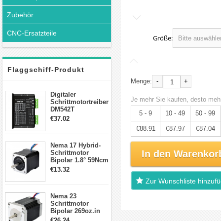
Zubehör
CNC-Ersatzteile
Größe:
Flaggschiff-Produkt
-
+
Menge:
Digitaler
Je mehr Sie kaufen, desto mehr
Schrittmotortreiber
DM542T
5 - 9
10 - 49
50 - 99
Schrittmotor
€37.02
Treiber 1.0-4.2A 20-
€88.91
€87.97
€87.04
50VDC für Nema
17, 23, 24
Nema 17 Hybrid-
Schrittmotor
In den Warenkor
Schrittmotor
Bipolar 1.8° 59Ncm
2A 4 Drähte mit 1m
€13.32
Kabel & Stecker
Zur Wunschliste hinzuf
für 3D
Drucker/CNC
Nema 23
Schrittmotor
Bipolar 269oz.in
2,8A 57x57x76mm
€26.24