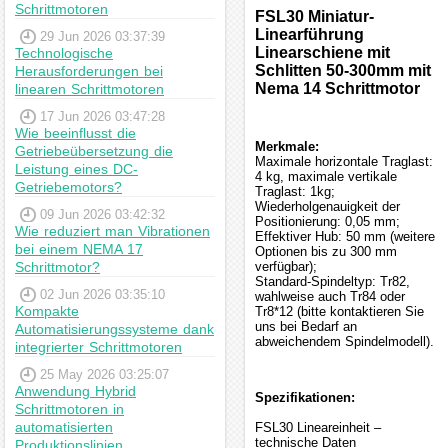
Schrittmotoren
FSL30 Miniatur-
Linearführung
29 Jun 2026 03:37:39
Linearschiene mit
Technologische
Schlitten 50-300mm mit
Herausforderungen bei
Nema 14 Schrittmotor
linearen Schrittmotoren
17 Jun 2026 03:47:28
Wie beeinflusst die
Merkmale:
Getriebeübersetzung die
Maximale horizontale Traglast:
Leistung eines DC-
4 kg, maximale vertikale
Getriebemotors?
Traglast: 1kg;
Wiederholgenauigkeit der
09 Jun 2026 03:42:32
Positionierung: 0,05 mm;
Wie reduziert man Vibrationen
Effektiver Hub: 50 mm (weitere
bei einem NEMA 17
Optionen bis zu 300 mm
Schrittmotor?
verfügbar);
Standard-Spindeltyp: Tr82,
02 Jun 2026 03:35:10
wahlweise auch Tr84 oder
Kompakte
Tr8*12 (bitte kontaktieren Sie
uns bei Bedarf an
Automatisierungssysteme dank
abweichendem Spindelmodell).
integrierter Schrittmotoren
25 May 2026 03:25:07
Anwendung Hybrid
Spezifikationen:
Schrittmotoren in
automatisierten
FSL30 Lineareinheit –
technische Daten
Produktionslinien