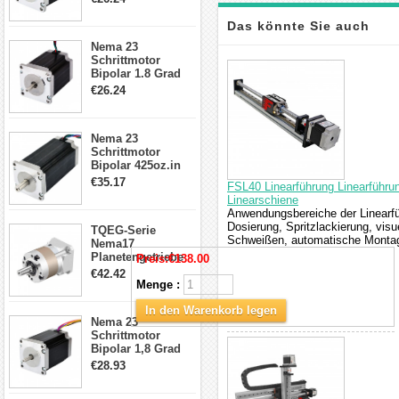
4-Draht-
Schrittmotor
Das könnte Sie auch
23HS30-2804S
Nema 23
Schrittmotor
interessieren
Bipolar 1.8 Grad
1.9Nm 3A 3.36V 4
€26.24
Drähte CNC
Schrittmotor DIY
CNC Fräse
Nema 23
Schrittmotor
Bipolar 425oz.in
4.2A 57x57x114mm
€35.17
FSL40 Linearführung Linearführ
4 Draht Hybrid
Linearschiene
Schrittmotor
Anwendungsbereiche der Linearfü
Dosierung, Spritzlackierung, vis
TQEG-Serie
Schweißen, automatische Montage
Nema17
Planetengetriebe
Preis:
€138.00
5:1 Spiel 15Arc-
€42.42
min für Nema 17
Menge :
Getriebe
Schrittmotor
In den Warenkorb legen
Nema 23
Schrittmotor
Bipolar 1,8 Grad
2,83Nm 4 A 2,26V
€28.93
CNC Hybrid-
Schrittmotor mit 8