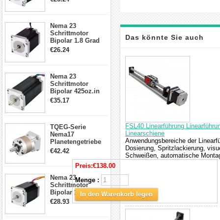
4-Draht-
Schrittmotor
23HS30-2804S
Nema 23
Schrittmotor
Das könnte Sie auch
Bipolar 1.8 Grad
1.9Nm 3A 3.36V 4
€26.24
Drähte CNC
interessieren
Schrittmotor DIY
CNC Fräse
Nema 23
Schrittmotor
Bipolar 425oz.in
4.2A 57x57x114mm
€35.17
4 Draht Hybrid
Schrittmotor
FSL40 Linearführung Linearführ
TQEG-Serie
Linearschiene
Nema17
Anwendungsbereiche der Linearfü
Planetengetriebe
Dosierung, Spritzlackierung, vis
5:1 Spiel 15Arc-
€42.42
Schweißen, automatische Montage
min für Nema 17
Getriebe
Preis:
€138.00
Schrittmotor
Nema 23
Menge :
Schrittmotor
Bipolar 1,8 Grad
In den Warenkorb legen
2,83Nm 4 A 2,26V
€28.93
CNC Hybrid-
Schrittmotor mit 8