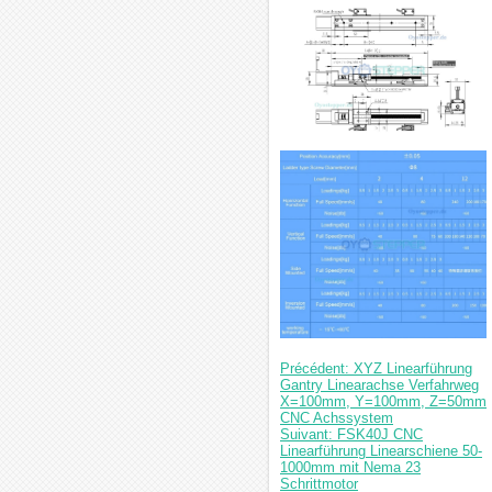
Précédent: XYZ Linearführung
Gantry Linearachse Verfahrweg
X=100mm, Y=100mm, Z=50mm
CNC Achssystem
Suivant: FSK40J CNC
Linearführung Linearschiene 50-
1000mm mit Nema 23
Schrittmotor