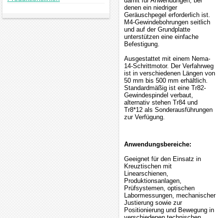
damit für Anwendungen, bei
denen ein niedriger
Geräuschpegel erforderlich ist.
M4-Gewindebohrungen seitlich
und auf der Grundplatte
unterstützen eine einfache
Befestigung.
Ausgestattet mit einem Nema-
14-Schrittmotor. Der Verfahrweg
ist in verschiedenen Längen von
50 mm bis 500 mm erhältlich.
Standardmäßig ist eine Tr82-
Gewindespindel verbaut,
alternativ stehen Tr84 und
Tr8*12 als Sonderausführungen
zur Verfügung.
Anwendungsbereiche:
Geeignet für den Einsatz in
Kreuztischen mit
Linearschienen,
Produktionsanlagen,
Prüfsystemen, optischen
Labormessungen, mechanischer
Justierung sowie zur
Positionierung und Bewegung in
verschiedenen technischen