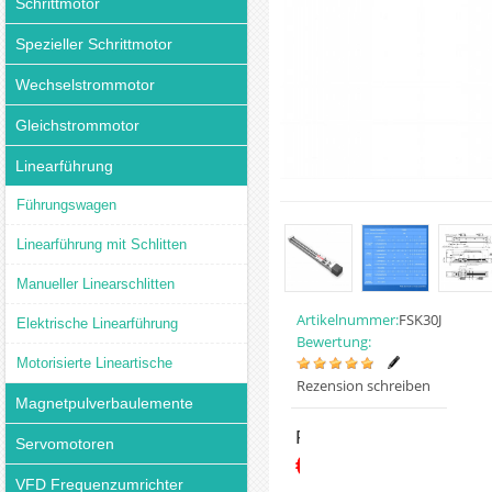
Schrittmotor
Spezieller Schrittmotor
Wechselstrommotor
Gleichstrommotor
Linearführung
Führungswagen
Linearführung mit Schlitten
Manueller Linearschlitten
Artikelnummer:
FSK30J
Elektrische Linearführung
Bewertung:
Motorisierte Lineartische
Rezension schreiben
Magnetpulverbaulemente
Preis:
Servomotoren
€91.19
VFD Frequenzumrichter