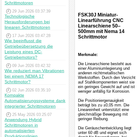
Schrittmotoren
29 Jun 2026 03:37:39
FSK30J Miniatur-
Technologische
Linearführung CNC
Herausforderungen bei
Linearschiene 50–
linearen Schrittmotoren
500mm mit Nema 14
17 Jun 2026 03:47:28
Schrittmotor
Wie beeinflusst die
Getriebeübersetzung die
Leistung eines DC-
Merkmale:
Getriebemotors?
Die Linearschiene besteht aus
09 Jun 2026 03:42:32
einer Aluminiumlegierung und
Wie reduziert man Vibrationen
anderen nichtmetallischen
bei einem NEMA 17
Werkstoffen. Durch den Verzicht
Schrittmotor?
auf Stahlkomponenten weist sie
ein geringes Gewicht auf und ist
02 Jun 2026 03:35:10
weniger anfällig für Korrosion.
Kompakte
Automatisierungssysteme dank
Die Positioniergenauigkeit
beträgt bis zu ±0,05 mm. Die
integrierter Schrittmotoren
Lineareinheit unterstützt eine
gleichmäßige Bewegung mit
25 May 2026 03:25:07
geringer Reibung.
Anwendung Hybrid
Schrittmotoren in
Die Geräuschentwicklung liegt
automatisierten
unter 60 dB und eignet sich
Produktionslinien