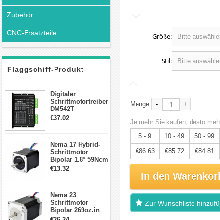
Zubehör
CNC-Ersatzteile
Größe:
Stil:
Flaggschiff-Produkt
Digitaler
Schrittmotortreiber
-
+
Menge:
DM542T
Schrittmotor
€37.02
Je mehr Sie kaufen, desto mehr
Treiber 1.0-4.2A 20-
50VDC für Nema
5 - 9
10 - 49
50 - 99
17, 23, 24
Nema 17 Hybrid-
Schrittmotor
€86.63
€85.72
€84.81
Schrittmotor
Bipolar 1.8° 59Ncm
2A 4 Drähte mit 1m
€13.32
Kabel & Stecker
In den Warenkor
für 3D
Drucker/CNC
Nema 23
Schrittmotor
Zur Wunschliste hinzuf
Bipolar 269oz.in
2,8A 57x57x76mm
€26.24