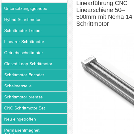
Linearführung CNC
Untersetzungsgetriebe
Linearschiene 50–
500mm mit Nema 14
Hybrid Schrittmotor
Schrittmotor
Schrittmotor Treiber
Linearer Schrittmotor
Getriebeschrittmotor
Closed Loop Schrittmotor
Schrittmotor Encoder
Schaltnetzteile
Schrittmotor bremse
CNC Schrittmotor Set
Neu eingetroffen
Permanentmagnet