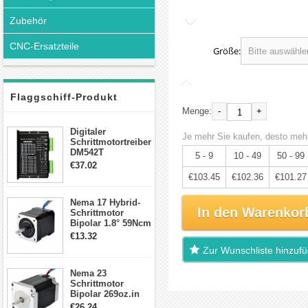
Zubehör
CNC-Ersatzteile
Größe:
Flaggschiff-Produkt
-
+
Menge:
Digitaler
Je mehr Sie kaufen, desto mehr
Schrittmotortreiber
DM542T
5 - 9
10 - 49
50 - 99
Schrittmotor
€37.02
Treiber 1.0-4.2A 20-
€103.45
€102.36
€101.27
50VDC für Nema
17, 23, 24
Nema 17 Hybrid-
Schrittmotor
In den Warenkor
Schrittmotor
Bipolar 1.8° 59Ncm
2A 4 Drähte mit 1m
€13.32
Kabel & Stecker
Zur Wunschliste hinzuf
für 3D
Drucker/CNC
Nema 23
Schrittmotor
Bipolar 269oz.in
2,8A 57x57x76mm
€26.24