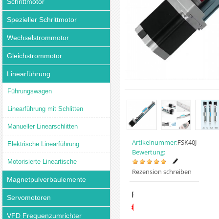
Schrittmotor
Spezieller Schrittmotor
Wechselstrommotor
Gleichstrommotor
Linearführung
Führungswagen
Linearführung mit Schlitten
Manueller Linearschlitten
Artikelnummer:
FSK40J
Elektrische Linearführung
Bewertung:
Motorisierte Lineartische
Rezension schreiben
Magnetpulverbaulemente
Preis:
Servomotoren
€108.89
VFD Frequenzumrichter