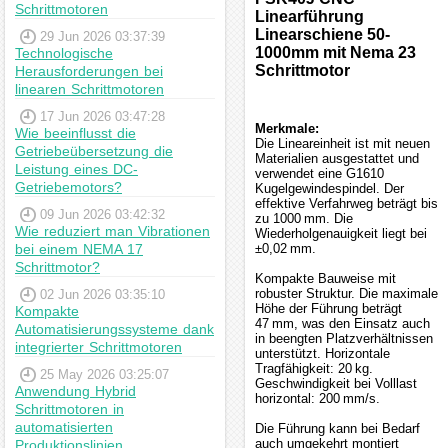
Schrittmotoren
Linearführung
Linearschiene 50-
29 Jun 2026 03:37:39
1000mm mit Nema 23
Technologische
Schrittmotor
Herausforderungen bei
linearen Schrittmotoren
17 Jun 2026 03:47:28
Merkmale:
Wie beeinflusst die
Die Lineareinheit ist mit neuen
Getriebeübersetzung die
Materialien ausgestattet und
Leistung eines DC-
verwendet eine G1610
Getriebemotors?
Kugelgewindespindel. Der
effektive Verfahrweg beträgt bis
09 Jun 2026 03:42:32
zu 1000 mm. Die
Wie reduziert man Vibrationen
Wiederholgenauigkeit liegt bei
bei einem NEMA 17
±0,02 mm.
Schrittmotor?
Kompakte Bauweise mit
robuster Struktur. Die maximale
02 Jun 2026 03:35:10
Höhe der Führung beträgt
Kompakte
47 mm, was den Einsatz auch
Automatisierungssysteme dank
in beengten Platzverhältnissen
integrierter Schrittmotoren
unterstützt. Horizontale
Tragfähigkeit: 20 kg.
25 May 2026 03:25:07
Geschwindigkeit bei Volllast
Anwendung Hybrid
horizontal: 200 mm/s.
Schrittmotoren in
automatisierten
Die Führung kann bei Bedarf
auch umgekehrt montiert
Produktionslinien