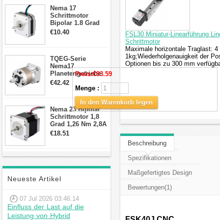
Anschlüssen
Nema 17
Schrittmotor
Bipolar 1.8 Grad
8.7Ncm 1A 3.5V 4
€10.40
FSL30 Miniatur-Linearführung Li
Draden Hybrid-
Schrittmotor
Schrittmotor
Maximale horizontale Traglast: 4 
1kg;Wiederholgenauigkeit der Pos
TQEG-Serie
Optionen bis zu 300 mm verfügba
Nema17
Planetengetriebe
Preis:
€93.59
10:1 Spiel 15Arc-
€42.42
min für Nema 17
Menge :
Getriebe
In den Warenkorb legen
Schrittmotor
Nema 23 Bipolar
Schrittmotor 1,8
Grad 1,26 Nm 2,8A
2,5V 4 Drähte
€18.51
23hs22-2804s
Beschreibung
Hybrid-
Schrittmotor
Spezifikationen
Maßgefertigtes Design
Neueste Artikel
Bewertungen(1)
07 Jul 2026 03:46:14
Einfluss der Last auf die
Leistung von Hybrid
FSK40J CNC