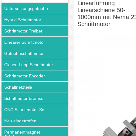
Linearführung
Untersetzungsgetriebe
Linearschiene 50-
1000mm mit Nema 2
Hybrid Schrittmotor
Schrittmotor
Schrittmotor Treiber
Linearer Schrittmotor
Getriebeschrittmotor
Closed Loop Schrittmotor
Schrittmotor Encoder
Schaltnetzteile
Schrittmotor bremse
CNC Schrittmotor Set
Neu eingetroffen
Permanentmagnet