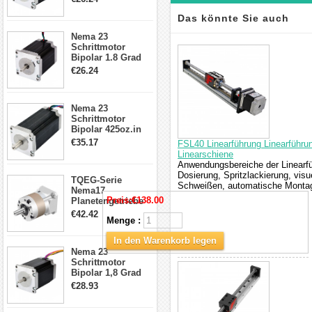
4-Draht-
Schrittmotor
Das könnte Sie auch
23HS30-2804S
Nema 23
Schrittmotor
interessieren
Bipolar 1.8 Grad
1.9Nm 3A 3.36V 4
€26.24
Drähte CNC
Schrittmotor DIY
CNC Fräse
Nema 23
Schrittmotor
Bipolar 425oz.in
4.2A 57x57x114mm
€35.17
FSL40 Linearführung Linearführ
4 Draht Hybrid
Linearschiene
Schrittmotor
Anwendungsbereiche der Linearfü
Dosierung, Spritzlackierung, vis
TQEG-Serie
Schweißen, automatische Montage
Nema17
Preis:
€138.00
Planetengetriebe
5:1 Spiel 15Arc-
€42.42
Menge :
min für Nema 17
Getriebe
In den Warenkorb legen
Schrittmotor
Nema 23
Schrittmotor
Bipolar 1,8 Grad
2,83Nm 4 A 2,26V
€28.93
CNC Hybrid-
Schrittmotor mit 8