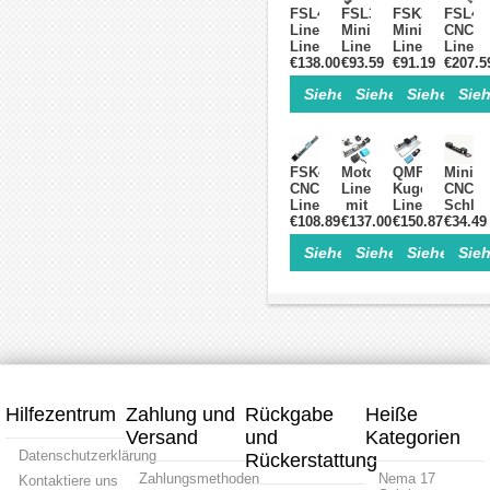
FSL40
FSL30
FSK30J
FSL40
Linearführung
Miniatur-
Miniatur-
CNC
Linearführungsschiene
Linearführung
Linearführung
Linear
€138.00
50-
Linearschiene
€93.59
CNC
€91.19
Linear
€207.5
1000mm
mit
Linearschiene
mit
Siehe Einzelheiten>
Siehe Einzelheite
Siehe Einz
Sieh
mit
Schlitten
50–
Kugelg
Nema
50-
500mm
Führun
23-
300mm
mit
mit
Schrittmotor
mit
Nema
NEMA
Linearschiene
Nema
14
23
FSK40J
Motorisierte
QMF40
Mini
14
Schrittmotor
Schrit
CNC
Lineartisch
Kugelgewindet
CNC-
Schrittmotor
Linearführung
mit
Lineartisch,C
Schlit
Linearschiene
€108.89
Kugelgewindetrieb
€137.00
Linearführun
€150.87
€34.49
mit
50-
und
mit
Motori
Siehe Einzelheiten>
Siehe Einzelheite
Siehe Einz
Sieh
1000mm
Closed
Schrittmotor
Linear
mit
Loop
und
1mm
Nema
NEMA
Treibersatz
Teilun
23
23
0,07
Schrittmotor
Schrittmotor
Nm
und
Drehm
Treibersatz
mit
NEMA
Schrit
Kit
Hilfezentrum
Zahlung und
Rückgabe
Heiße
Versand
und
Kategorien
Datenschutzerklärung
Rückerstattung
Zahlungsmethoden
Nema 17
Kontaktiere uns