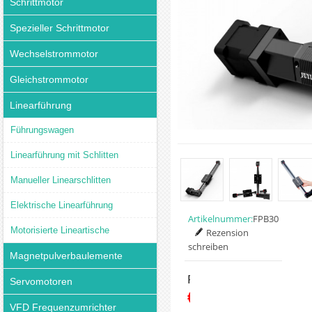
Schrittmotor
Spezieller Schrittmotor
Wechselstrommotor
Gleichstrommotor
Linearführung
Führungswagen
Linearführung mit Schlitten
Manueller Linearschlitten
Elektrische Linearführung
Artikelnummer:
FPB30
Motorisierte Lineartische
Rezension
schreiben
Magnetpulverbaulemente
Preis:
Servomotoren
€199.20
VFD Frequenzumrichter