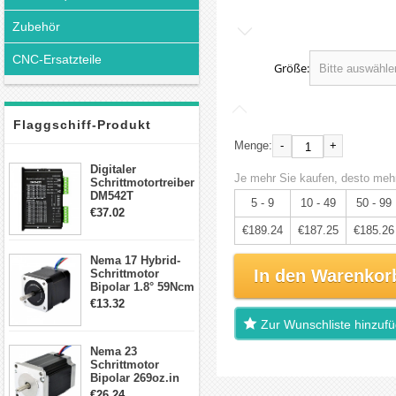
Zubehör
CNC-Ersatzteile
Größe:
Flaggschiff-Produkt
-
+
Menge:
Digitaler
Je mehr Sie kaufen, desto mehr
Schrittmotortreiber
DM542T
5 - 9
10 - 49
50 - 99
Schrittmotor
€37.02
Treiber 1.0-4.2A 20-
€189.24
€187.25
€185.26
50VDC für Nema
17, 23, 24
Nema 17 Hybrid-
Schrittmotor
In den Warenkor
Schrittmotor
Bipolar 1.8° 59Ncm
2A 4 Drähte mit 1m
€13.32
Kabel & Stecker
Zur Wunschliste hinzuf
für 3D
Drucker/CNC
Nema 23
Schrittmotor
Bipolar 269oz.in
2,8A 57x57x76mm
€26.24