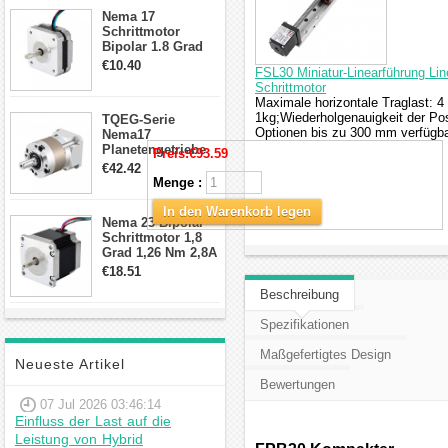
Anschlüssen
Nema 17
Schrittmotor
Bipolar 1.8 Grad
8.7Ncm 1A 3.5V 4
€10.40
FSL30 Miniatur-Linearführung Li
Draden Hybrid-
Schrittmotor
Schrittmotor
Maximale horizontale Traglast: 4 
1kg;Wiederholgenauigkeit der Pos
TQEG-Serie
Optionen bis zu 300 mm verfügba
Nema17
Planetengetriebe
Preis:
€93.59
10:1 Spiel 15Arc-
€42.42
min für Nema 17
Menge :
Getriebe
Schrittmotor
In den Warenkorb legen
Nema 23 Bipolar
Schrittmotor 1,8
Grad 1,26 Nm 2,8A
2,5V 4 Drähte
€18.51
23hs22-2804s
Beschreibung
Hybrid-
Schrittmotor
Spezifikationen
Maßgefertigtes Design
Neueste Artikel
Bewertungen
07 Jul 2026 03:46:14
Einfluss der Last auf die
Leistung von Hybrid