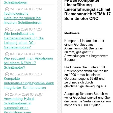
FPB30 Kompakter
Schrittmotoren
Linearführung
29 Jun 2026 03:37:39
Linearführungstisch mit
Technologische
Riemenantrieb NEMA 17
Herausforderungen bei
Schrittmotor CNC
linearen Schrittmotoren
17 Jun 2026 03:47:28
Merkmale:
Wie beeinflusst die
Getriebeübersetzung die
Kompakte Lineareinheit mit
Leistung eines DC-
einem Gehäuse aus
Getriebemotors?
Aluminiumprofil, Breite nur
30 mm, geeignet für
09 Jun 2026 03:42:32
Anwendungen mit begrenztem
Wie reduziert man Vibrationen
Bauraum.
bei einem NEMA 17
Schrittmotor?
Die Lineareinheit unterstützt
Betriebsgeschwindigkeiten bis
02 Jun 2026 03:35:10
zu 1000 mm/s bei einem
Kompakte
Geräuschpegel ≤ 65 dB und
zeichnet sich durch
Automatisierungssysteme dank
gleichmäßige Bewegung aus.
integrierter Schrittmotoren
Ausgelegt für einen Betrieb mit
25 May 2026 03:25:07
voller Geschwindigkeit und über
Anwendung Hybrid
die gesamte Verfahrstrecke von
Schrittmotoren in
mehr als 860.000 Zyklen.
automatisierten
Produktionslinien