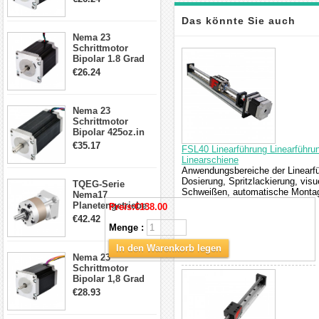
4-Draht-
Schrittmotor
Das könnte Sie auch
23HS30-2804S
Nema 23
Schrittmotor
interessieren
Bipolar 1.8 Grad
1.9Nm 3A 3.36V 4
€26.24
Drähte CNC
Schrittmotor DIY
CNC Fräse
Nema 23
Schrittmotor
Bipolar 425oz.in
4.2A 57x57x114mm
€35.17
FSL40 Linearführung Linearführ
4 Draht Hybrid
Linearschiene
Schrittmotor
Anwendungsbereiche der Linearfü
Dosierung, Spritzlackierung, vis
TQEG-Serie
Schweißen, automatische Montage
Nema17
Planetengetriebe
Preis:
€138.00
5:1 Spiel 15Arc-
€42.42
min für Nema 17
Menge :
Getriebe
Schrittmotor
In den Warenkorb legen
Nema 23
Schrittmotor
Bipolar 1,8 Grad
2,83Nm 4 A 2,26V
€28.93
CNC Hybrid-
Schrittmotor mit 8