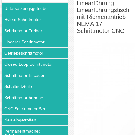
Linearführung
Untersetzungsgetriebe
Linearführungstisch
mit Riemenantrieb
Hybrid Schrittmotor
NEMA 17
Schrittmotor CNC
Schrittmotor Treiber
Linearer Schrittmotor
Getriebeschrittmotor
Closed Loop Schrittmotor
Schrittmotor Encoder
Schaltnetzteile
Schrittmotor bremse
CNC Schrittmotor Set
Neu eingetroffen
Permanentmagnet