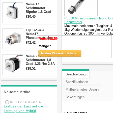
Anschlüssen
Nema 17
Schrittmotor
Bipolar 1.8 Grad
8.7Ncm 1A 3.5V 4
€10.40
FSL30 Miniatur-Linearführung Li
Draden Hybrid-
Schrittmotor
Schrittmotor
Maximale horizontale Traglast: 4 
1kg;Wiederholgenauigkeit der Pos
TQEG-Serie
Optionen bis zu 300 mm verfügba
Nema17
Planetengetriebe
Preis:
€93.59
10:1 Spiel 15Arc-
€42.42
min für Nema 17
Menge :
Getriebe
Schrittmotor
In den Warenkorb legen
Nema 23 Bipolar
Schrittmotor 1,8
Grad 1,26 Nm 2,8A
2,5V 4 Drähte
€18.51
23hs22-2804s
Beschreibung
Hybrid-
Schrittmotor
Spezifikationen
Maßgefertigtes Design
Neueste Artikel
Bewertungen
07 Jul 2026 03:46:14
Einfluss der Last auf die
Leistung von Hybrid