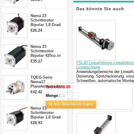
4-Draht-
Schrittmotor
Das könnte Sie auch
23HS30-2804S
Nema 23
Schrittmotor
interessieren
Bipolar 1.8 Grad
1.9Nm 3A 3.36V 4
€26.24
Drähte CNC
Schrittmotor DIY
CNC Fräse
Nema 23
Schrittmotor
Bipolar 425oz.in
4.2A 57x57x114mm
€35.17
FSL40 Linearführung Linearführ
4 Draht Hybrid
Linearschiene
Schrittmotor
Anwendungsbereiche der Linearfü
Dosierung, Spritzlackierung, vis
TQEG-Serie
Schweißen, automatische Montage
Nema17
Planetengetriebe
Preis:
€138.00
5:1 Spiel 15Arc-
€42.42
min für Nema 17
Menge :
Getriebe
Schrittmotor
In den Warenkorb legen
Nema 23
Schrittmotor
Bipolar 1,8 Grad
2,83Nm 4 A 2,26V
€28.93
CNC Hybrid-
Schrittmotor mit 8