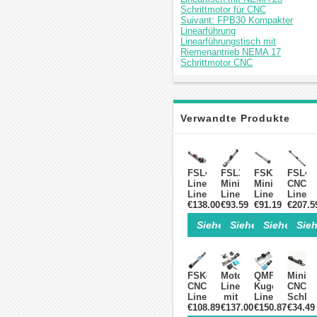
Schrittmotor für CNC
Suivant: FPB30 Kompakter
Linearführung
Linearführungstisch mit
Riemenantrieb NEMA 17
Schrittmotor CNC
Verwandte Produkte
FSL40
FSL30
FSK30J
FSL40
Linearführung
Miniatur-
Miniatur-
CNC
Linearführungsschiene
Linearführung
Linearführung
Linear
€138.00
50-
Linearschiene
€93.59
CNC
€91.19
Linear
€207.5
1000mm
mit
Linearschiene
mit
Siehe Einzelheiten>
Siehe Einzelheite
Siehe Einz
Sieh
mit
Schlitten
50–
Kugelg
Nema
50-
500mm
Führun
23-
300mm
mit
mit
Schrittmotor
mit
Nema
NEMA
Linearschiene
Nema
14
23
FSK40J
Motorisierte
QMF40
Mini
14
Schrittmotor
Schrit
CNC
Lineartisch
Kugelgewindet
CNC-
Schrittmotor
Linearführung
mit
Lineartisch,C
Schlit
Linearschiene
€108.89
Kugelgewindetrieb
€137.00
Linearführun
€150.87
€34.49
mit