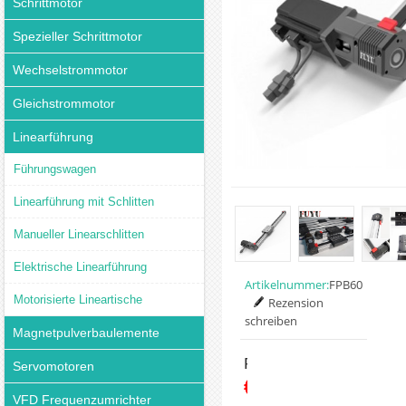
Schrittmotor
Spezieller Schrittmotor
Wechselstrommotor
Gleichstrommotor
Linearführung
Führungswagen
Linearführung mit Schlitten
Manueller Linearschlitten
Elektrische Linearführung
Artikelnummer:
FPB60
Motorisierte Lineartische
Rezension
schreiben
Magnetpulverbaulemente
Preis:
Servomotoren
€359.88
VFD Frequenzumrichter