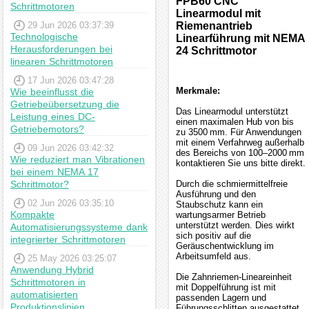
FPB60 CNC
Schrittmotoren
Linearmodul mit
29 Jun 2026 03:37:39
Riemenantrieb
Technologische
Linearführung mit NEMA
Herausforderungen bei
24 Schrittmotor
linearen Schrittmotoren
17 Jun 2026 03:47:28
Merkmale:
Wie beeinflusst die
Getriebeübersetzung die
Das Linearmodul unterstützt
Leistung eines DC-
einen maximalen Hub von bis
Getriebemotors?
zu 3500 mm. Für Anwendungen
mit einem Verfahrweg außerhalb
09 Jun 2026 03:42:32
des Bereichs von 100–2000 mm
Wie reduziert man Vibrationen
kontaktieren Sie uns bitte direkt.
bei einem NEMA 17
Schrittmotor?
Durch die schmiermittelfreie
Ausführung und den
02 Jun 2026 03:35:10
Staubschutz kann ein
Kompakte
wartungsarmer Betrieb
unterstützt werden. Dies wirkt
Automatisierungssysteme dank
sich positiv auf die
integrierter Schrittmotoren
Geräuschentwicklung im
Arbeitsumfeld aus.
25 May 2026 03:25:07
Anwendung Hybrid
Die Zahnriemen-Lineareinheit
Schrittmotoren in
mit Doppelführung ist mit
automatisierten
passenden Lagern und
Produktionslinien
Führungsschlitten ausgestattet,