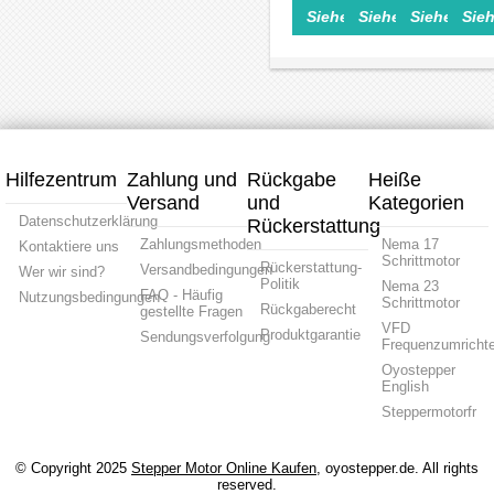
50-
und
mit
Motori
Siehe Einzelheiten>
Siehe Einzelheite
Siehe Einz
Sieh
1000mm
Closed
Schrittmotor
Linear
mit
Loop
und
1mm
Nema
NEMA
Treibersatz
Teilun
23
23
0,07
Schrittmotor
Schrittmotor
Nm
und
Drehm
Treibersatz
mit
NEMA
Schrit
Kit
Hilfezentrum
Zahlung und
Rückgabe
Heiße
Versand
und
Kategorien
Datenschutzerklärung
Rückerstattung
Zahlungsmethoden
Nema 17
Kontaktiere uns
Schrittmotor
Rückerstattung-
Versandbedingungen
Wer wir sind?
Politik
Nema 23
FAQ - Häufig
Nutzungsbedingungen
Schrittmotor
Rückgaberecht
gestellte Fragen
VFD
Produktgarantie
Sendungsverfolgung
Frequenzumrichte
Oyostepper
English
Steppermotorfr
© Copyright 2025
Stepper Motor Online Kaufen
, oyostepper.de. All rights
reserved.