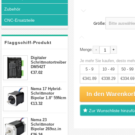
Zubehör
CNC-Ersatzteile
Größe:
Flaggschiff-Produkt
-
+
Menge:
Digitaler
Je mehr Sie kaufen, desto mehr
Schrittmotortreiber
DM542T
5 - 9
10 - 49
50 - 99
Schrittmotor
€37.02
Treiber 1.0-4.2A 20-
€341.89
€338.29
€334.69
50VDC für Nema
17, 23, 24
Nema 17 Hybrid-
Schrittmotor
In den Warenkor
Schrittmotor
Bipolar 1.8° 59Ncm
2A 4 Drähte mit 1m
€13.32
Kabel & Stecker
Zur Wunschliste hinzuf
für 3D
Drucker/CNC
Nema 23
Schrittmotor
Bipolar 269oz.in
2,8A 57x57x76mm
€26.24