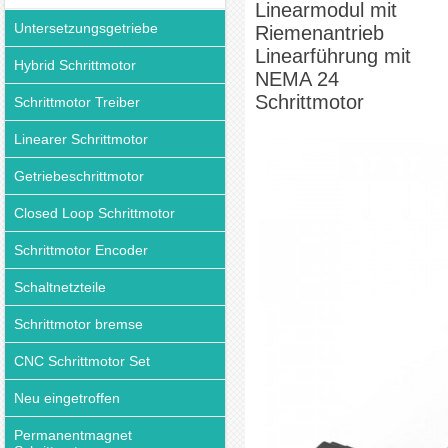
Linearmodul mit
Untersetzungsgetriebe
Riemenantrieb
Linearführung mit
Hybrid Schrittmotor
NEMA 24
Schrittmotor
Schrittmotor Treiber
Linearer Schrittmotor
Getriebeschrittmotor
Closed Loop Schrittmotor
Schrittmotor Encoder
Schaltnetzteile
Schrittmotor bremse
CNC Schrittmotor Set
Neu eingetroffen
Permanentmagnet