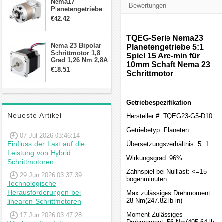
Nema17
Bewertungen
Planetengetriebe
10:1 Spiel 15Arc-
€42.42
min für Nema 17
Getriebe
TQEG-Serie Nema23
Schrittmotor
Nema 23 Bipolar
Planetengetriebe 5:1
Schrittmotor 1,8
Spiel 15 Arc-min für
Grad 1,26 Nm 2,8A
10mm Schaft Nema 23
2,5V 4 Drähte
€18.51
Schrittmotor
23hs22-2804s
Hybrid-
Schrittmotor
Getriebespezifikation
Neueste Artikel
Hersteller #: TQEG23-G5-D10
Getriebetyp: Planeten
07 Jul 2026 03:46:14
Einfluss der Last auf die
Übersetzungsverhältnis: 5: 1
Leistung von Hybrid
Wirkungsgrad: 96%
Schrittmotoren
Zahnspiel bei Nulllast: <=15
29 Jun 2026 03:37:39
bogenminuten
Technologische
Herausforderungen bei
Max.zulässiges Drehmoment:
28 Nm(247.82 lb-in)
linearen Schrittmotoren
Moment Zulässiges
17 Jun 2026 03:47:28
Drehmoment: 56 Nm(495.64 lb-