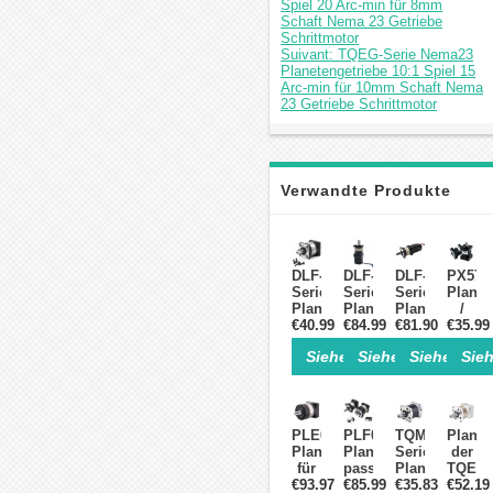
Spiel 20 Arc-min für 8mm
Schaft Nema 23 Getriebe
Schrittmotor
Suivant: TQEG-Serie Nema23
Planetengetriebe 10:1 Spiel 15
Arc-min für 10mm Schaft Nema
23 Getriebe Schrittmotor
Verwandte Produkte
DLF-
DLF-
DLF-
PX57
Serie
Serie
Serie
Planet
Planetengetriebe
Planetengetriebe
Planetengetri
/
€40.99
für
€84.99
mit
€81.90
mit
Geschw
€35.99
NEMA
Integrierter
Integrierter
für
Siehe Einzelheiten>
Siehe Einzelheite
Siehe Einz
Sieh
23-
NEMA
2Nm-
NEMA
Schrittmotoren,
23-
NEMA23-
23
1/4'-
Schrittmotor-
Schrittmotor-
Schrit
Eingang
Kit
Kit
Eingan
(6,35mm/8mm)
(1,8°/1,2nm)
(14mm
PLE060
PLF060
TQMG-
Planet
Ausgang)
Planetengetriebe
Planetengetriebe
Serie
der
für
passend
Planetengetri
TQEG-
NEMA23-
€93.97
€85.99
für
€35.83
20:1
Serie
€52.19