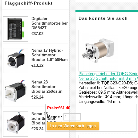
Flaggschiff-Produkt
Das könnte Sie auch
Digitaler
Schrittmotortreiber
DM542T
interessieren
Schrittmotor
€37.02
Treiber 1.0-4.2A 20-
50VDC für Nema
17, 23, 24
Nema 17 Hybrid-
Schrittmotor
Schrittmotor
Bipolar 1.8° 59Ncm
2A 4 Drähte mit 1m
€13.32
Kabel & Stecker
für 3D
Planetengetriebe der TQEG-Serie 
Drucker/CNC
Nema 23 Schrittmotor mit 8 mm 
Nema 23
Hersteller #: TQEG23-G20-D8; Get
Schrittmotor
Zahnspiel bei Nulllast: <=20 b
Bipolar 269oz.in
Getriebes: 89.5 mm; Abtriebswel
2,8A 57x57x76mm
Abtriebswelle: Φ14 mm; Länge de
€26.24
4-Draht-
Eingangswelle: Φ8 mm.
Schrittmotor
Preis:
€61.40
23HS30-2804S
Nema 23
Menge :
Schrittmotor
Bipolar 1.8 Grad
In den Warenkorb legen
1.9Nm 3A 3.36V 4
€26.24
Drähte CNC
Schrittmotor DIY