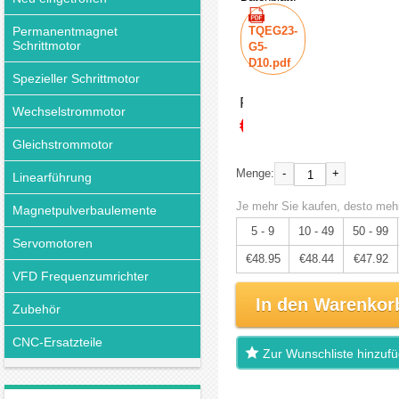
Permanentmagnet
TQEG23-
Schrittmotor
G5-
D10.pdf
Spezieller Schrittmotor
Preis:
Wechselstrommotor
€51.53
Gleichstrommotor
-
+
Menge:
Linearführung
Je mehr Sie kaufen, desto mehr
Magnetpulverbaulemente
5 - 9
10 - 49
50 - 99
Servomotoren
€48.95
€48.44
€47.92
VFD Frequenzumrichter
In den Warenkor
Zubehör
CNC-Ersatzteile
Zur Wunschliste hinzuf