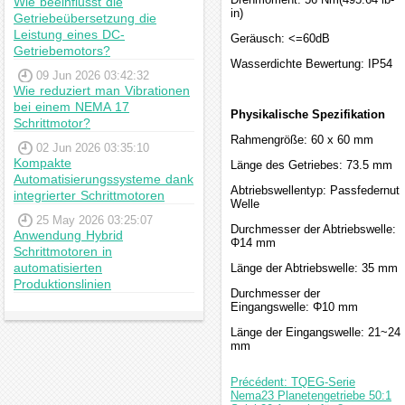
Wie beeinflusst die
in)
Getriebeübersetzung die
Leistung eines DC-
Geräusch: <=60dB
Getriebemotors?
Wasserdichte Bewertung: IP54
09 Jun 2026 03:42:32
Wie reduziert man Vibrationen
bei einem NEMA 17
Physikalische Spezifikation
Schrittmotor?
Rahmengröße: 60 x 60 mm
02 Jun 2026 03:35:10
Kompakte
Länge des Getriebes: 73.5 mm
Automatisierungssysteme dank
Abtriebswellentyp: Passfedernut
integrierter Schrittmotoren
Welle
25 May 2026 03:25:07
Durchmesser der Abtriebswelle:
Anwendung Hybrid
Φ14 mm
Schrittmotoren in
automatisierten
Länge der Abtriebswelle: 35 mm
Produktionslinien
Durchmesser der
Eingangswelle: Φ10 mm
Länge der Eingangswelle: 21~24
mm
Précédent: TQEG-Serie
Nema23 Planetengetriebe 50:1