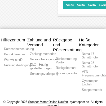
Schrittmotoren
NEMA
Spiel
Überse
Siehe Einzelheiten>
Siehe Einzelheite
Siehe Einz
Sieh
/
23-
50
5:1
200W/400W
Schrittmotoren
arc-
für
60mm
/
min
Nema
AC-
60mm-
ür
23
Servomotoren
Servomotoren
8mm
Schrit
Welle
mit
Nema
8mm
23
Welle
Schrittmotor
Hilfezentrum
Zahlung und
Rückgabe
Heiße
Versand
und
Kategorien
Datenschutzerklärung
Rückerstattung
Zahlungsmethoden
Nema 17
Kontaktiere uns
Schrittmotor
Rückerstattung-
Versandbedingungen
Wer wir sind?
Politik
Nema 23
FAQ - Häufig
Nutzungsbedingungen
Schrittmotor
Rückgaberecht
gestellte Fragen
VFD
Produktgarantie
Sendungsverfolgung
Frequenzumrichte
Oyostepper
English
Steppermotorfr
© Copyright 2025
Stepper Motor Online Kaufen
, oyostepper.de. All rights
reserved.