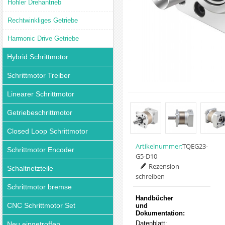
Hohler Drehantrieb
Rechtwinkliges Getriebe
Harmonic Drive Getriebe
Hybrid Schrittmotor
Schrittmotor Treiber
Linearer Schrittmotor
Getriebeschrittmotor
Closed Loop Schrittmotor
Artikelnummer:
TQEG23-
Schrittmotor Encoder
G5-D10
Rezension
Schaltnetzteile
schreiben
Schrittmotor bremse
Handbücher
CNC Schrittmotor Set
und
Dokumentation:
Datenblatt:
Neu eingetroffen