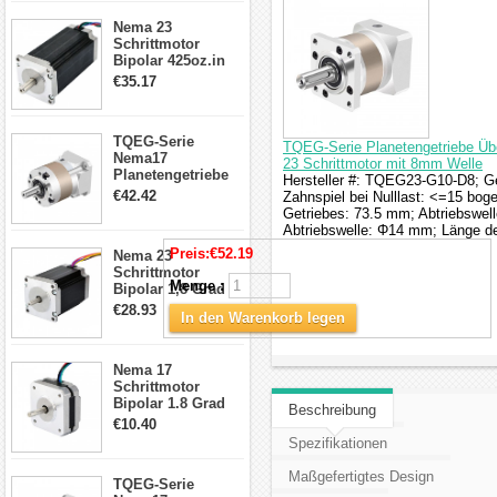
CNC Fräse
Nema 23
Schrittmotor
Bipolar 425oz.in
4.2A 57x57x114mm
€35.17
4 Draht Hybrid
Schrittmotor
TQEG-Serie
TQEG-Serie Planetengetriebe Übe
Nema17
23 Schrittmotor mit 8mm Welle
Planetengetriebe
Hersteller #: TQEG23-G10-D8; Get
5:1 Spiel 15Arc-
€42.42
Zahnspiel bei Nulllast: <=15 b
min für Nema 17
Getriebes: 73.5 mm; Abtriebswel
Getriebe
Abtriebswelle: Φ14 mm; Länge de
Schrittmotor
Preis:
€52.19
Nema 23
Schrittmotor
Menge :
Bipolar 1,8 Grad
2,83Nm 4 A 2,26V
€28.93
In den Warenkorb legen
CNC Hybrid-
Schrittmotor mit 8
Anschlüssen
Nema 17
Schrittmotor
Bipolar 1.8 Grad
Beschreibung
8.7Ncm 1A 3.5V 4
€10.40
Draden Hybrid-
Spezifikationen
Schrittmotor
Maßgefertigtes Design
TQEG-Serie