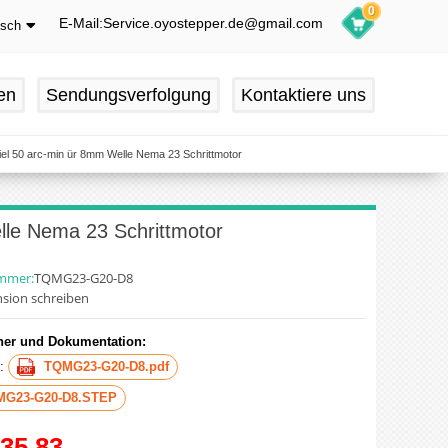
0
E-Mail:Service.oyostepper.de@gmail.com
tsch
glish
utsch
en
Sendungsverfolgung
Kontaktiere uns
ançais
pañol
el 50 arc-min ür 8mm Welle Nema 23 Schrittmotor
lle Nema 23 Schrittmotor
ummer:
TQMG23-G20-D8
sion schreiben
er und Dokumentation:
t:
TQMG23-G20-D8.pdf
MG23-G20-D8.STEP
35.83