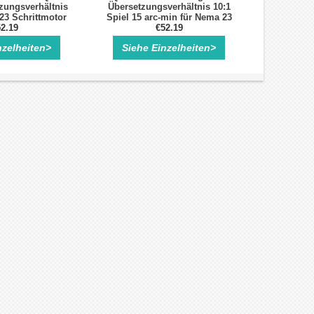
zungsverhältnis
Übersetzungsverhältnis 10:1
23 Schrittmotor
Spiel 15 arc-min für Nema 23
mm Welle
2.19
Schrittmotor mit 8mm Welle
€52.19
nzelheiten>
Siehe Einzelheiten>