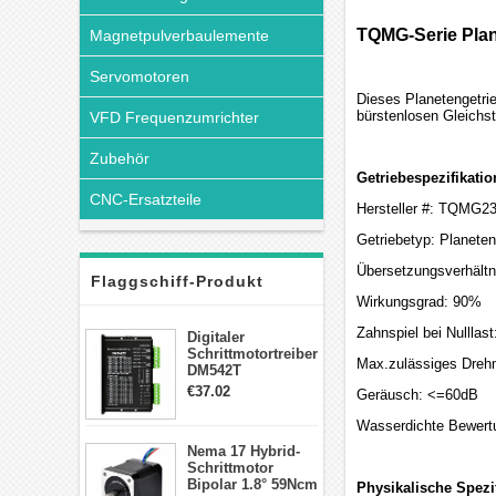
TQMG-Serie Plan
Magnetpulverbaulemente
Servomotoren
Dieses Planetengetrie
bürstenlosen Gleichs
VFD Frequenzumrichter
Zubehör
Getriebespezifikatio
CNC-Ersatzteile
Hersteller #: TQMG2
Getriebetyp: Planeten
Übersetzungsverhältni
Flaggschiff-Produkt
Wirkungsgrad: 90%
Zahnspiel bei Nullla
Digitaler
Schrittmotortreiber
Max.zulässiges Dreh
DM542T
Schrittmotor
€37.02
Geräusch: <=60dB
Treiber 1.0-4.2A 20-
50VDC für Nema
Wasserdichte Bewert
17, 23, 24
Nema 17 Hybrid-
Schrittmotor
Schrittmotor
Bipolar 1.8° 59Ncm
Physikalische Spezi