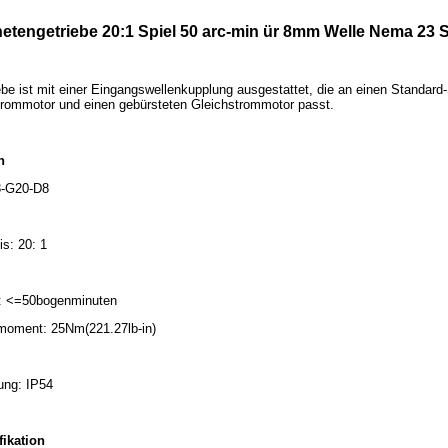
etengetriebe 20:1 Spiel 50 arc-min ür 8mm Welle Nema 23 S
be ist mit einer Eingangswellenkupplung ausgestattet, die an einen Standar
trommotor und einen gebürsteten Gleichstrommotor passt.
n
3-G20-D8
s: 20: 1
st: <=50bogenminuten
moment: 25Nm(221.27lb-in)
ung: IP54
fikation