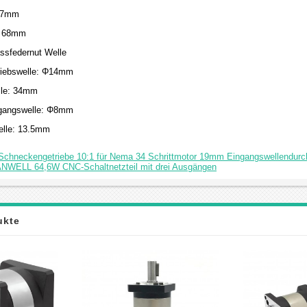
57mm
: 68mm
assfedernut Welle
riebswelle: Φ14mm
lle: 34mm
ngangswelle: Φ8mm
elle: 13.5mm
chneckengetriebe 10:1 für Nema 34 Schrittmotor 19mm Eingangswellendur
NWELL 64,6W CNC-Schaltnetzteil mit drei Ausgängen
ukte