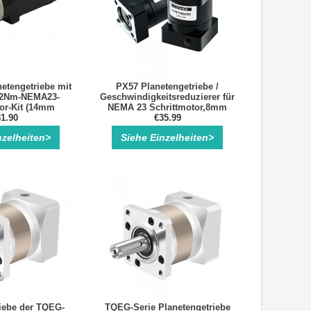
etengetriebe mit
PX57 Planetengetriebe /
r 2Nm-NEMA23-
Geschwindigkeitsreduzierer für
or-Kit (14mm
NEMA 23 Schrittmotor,8mm
gang)
1.90
Eingangswelle
€35.99
nzelheiten>
Siehe Einzelheiten>
iebe der TQEG-
TQEG-Serie Planetengetriebe