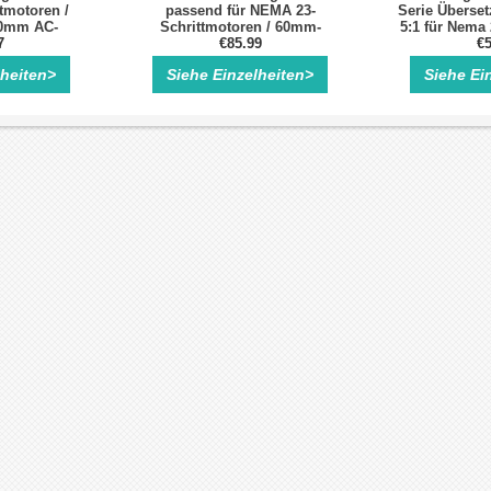
tmotoren /
passend für NEMA 23-
Serie Überset
0mm AC-
Schrittmotoren / 60mm-
5:1 für Nema 
oren
7
Servomotoren
€85.99
mit 8
€5
lheiten>
Siehe Einzelheiten>
Siehe Ei