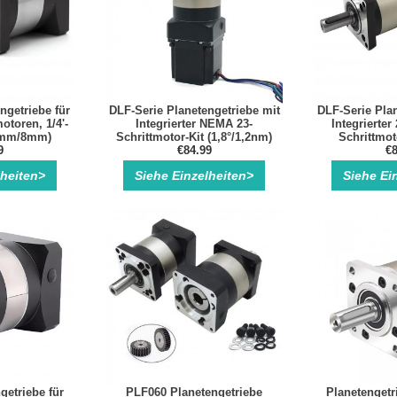
ngetriebe für
DLF-Serie Planetengetriebe mit
DLF-Serie Plan
otoren, 1/4'-
Integrierter NEMA 23-
Integrierte
5mm/8mm)
Schrittmotor-Kit (1,8°/1,2nm)
Schrittmot
9
€84.99
Aus
€8
lheiten>
Siehe Einzelheiten>
Siehe Ei
getriebe für
PLF060 Planetengetriebe
Planetengetr