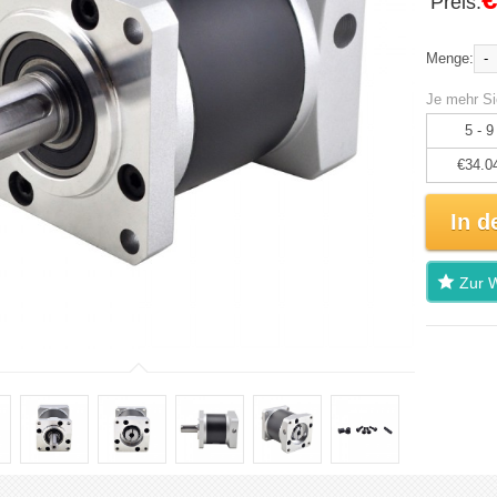
Preis:
-
Menge:
Je mehr Si
5 - 9
€34.0
In d
Zur W