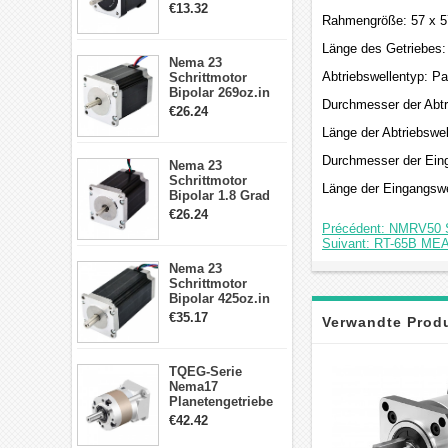
2A 4 Drähte mit 1m
€13.32
Kabel & Stecker
Rahmengröße: 57 x 
für 3D
Länge des Getriebes
Drucker/CNC
Nema 23
Abtriebswellentyp: P
Schrittmotor
Bipolar 269oz.in
Durchmesser der Abt
2,8A 57x57x76mm
€26.24
4-Draht-
Länge der Abtriebswe
Schrittmotor
23HS30-2804S
Durchmesser der Ei
Nema 23
Schrittmotor
Länge der Eingangsw
Bipolar 1.8 Grad
1.9Nm 3A 3.36V 4
€26.24
Drähte CNC
Précédent: NMRV50 S
Schrittmotor DIY
Suivant: RT-65B MEA
CNC Fräse
Nema 23
Schrittmotor
Bipolar 425oz.in
4.2A 57x57x114mm
€35.17
Verwandte Prod
4 Draht Hybrid
Schrittmotor
TQEG-Serie
Nema17
Planetengetriebe
5:1 Spiel 15Arc-
€42.42
min für Nema 17
Getriebe