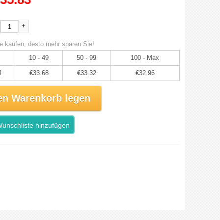
+
e kaufen, desto mehr sparen Sie!
10 - 49
50 - 99
100 - Max
4
€33.68
€33.32
€32.96
en Warenkorb legen
unschliste hinzufügen