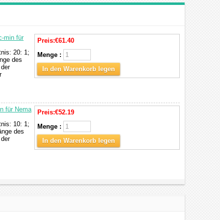
-min für
Preis:
€61.40
is: 20: 1;
Menge :
änge des
 der
In den Warenkorb legen
r
in für Nema
Preis:
€52.19
is: 10: 1;
Menge :
änge des
 der
In den Warenkorb legen