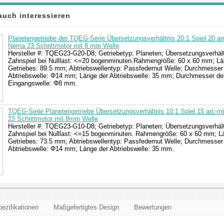
auch interessieren
Planetengetriebe der TQEG-Serie Übersetzungsverhältnis 20:1 Spiel 20 arc
Nema 23 Schrittmotor mit 8 mm Welle
Hersteller #: TQEG23-G20-D8; Getriebetyp: Planeten; Übersetzungsverhältn
Zahnspiel bei Nulllast: <=20 bogenminuten.Rahmengröße: 60 x 60 mm; L
Getriebes: 89.5 mm; Abtriebswellentyp: Passfedernut Welle; Durchmesser
Abtriebswelle: Φ14 mm; Länge der Abtriebswelle: 35 mm; Durchmesser de
Eingangswelle: Φ8 mm.
TQEG-Serie Planetengetriebe Übersetzungsverhältnis 10:1 Spiel 15 arc-m
23 Schrittmotor mit 8mm Welle
Hersteller #: TQEG23-G10-D8; Getriebetyp: Planeten; Übersetzungsverhältn
Zahnspiel bei Nulllast: <=15 bogenminuten. Rahmengröße: 60 x 60 mm; L
Getriebes: 73.5 mm; Abtriebswellentyp: Passfedernut Welle; Durchmesser
Abtriebswelle: Φ14 mm; Länge der Abtriebswelle: 35 mm.
ezifikationen
Maßgefertigtes Design
Bewertungen