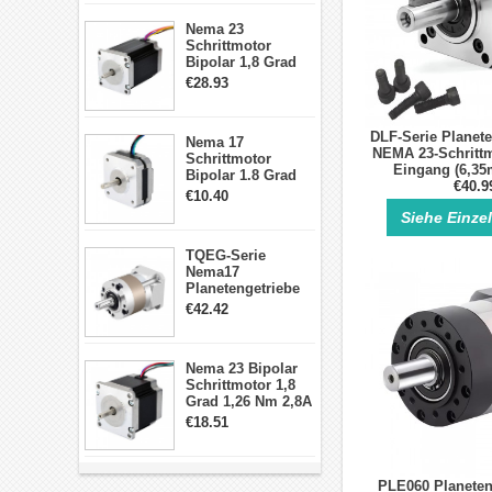
Schrittmotor
Nema 23
Schrittmotor
Bipolar 1,8 Grad
2,83Nm 4 A 2,26V
€28.93
CNC Hybrid-
Schrittmotor mit 8
Anschlüssen
DLF-Serie Planete
Nema 17
NEMA 23-Schrittm
Schrittmotor
Eingang (6,3
Bipolar 1.8 Grad
€40.9
8.7Ncm 1A 3.5V 4
€10.40
Draden Hybrid-
Siehe Einze
Schrittmotor
TQEG-Serie
Nema17
Planetengetriebe
10:1 Spiel 15Arc-
€42.42
min für Nema 17
Getriebe
Schrittmotor
Nema 23 Bipolar
Schrittmotor 1,8
Grad 1,26 Nm 2,8A
2,5V 4 Drähte
€18.51
23hs22-2804s
Hybrid-
Schrittmotor
PLE060 Planeten