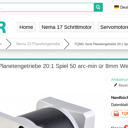
Deu
En
De
Home
Nema 17 Schrittmotor
Servomotor
Fr
Es
be
Nema 23 Planetengetriebe
TQMG-Serie Planetengetriebe 20:1 Spi
anetengetriebe 20:1 Spiel 50 arc-min ür 8mm We
Artikeln
Rezen
Handbüch
Datenblat
TQ
€