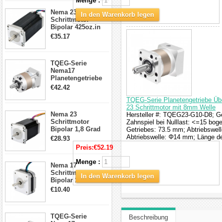
Menge :
CNC Fräse
Nema 23
In den Warenkorb legen
Schrittmotor
Bipolar 425oz.in
4.2A 57x57x114mm
€35.17
4 Draht Hybrid
Schrittmotor
TQEG-Serie
Nema17
Planetengetriebe
5:1 Spiel 15Arc-
€42.42
min für Nema 17
TQEG-Serie Planetengetriebe Übe
Getriebe
23 Schrittmotor mit 8mm Welle
Schrittmotor
Nema 23
Hersteller #: TQEG23-G10-D8; Get
Schrittmotor
Zahnspiel bei Nulllast: <=15 b
Bipolar 1,8 Grad
Getriebes: 73.5 mm; Abtriebswel
2,83Nm 4 A 2,26V
Abtriebswelle: Φ14 mm; Länge de
€28.93
CNC Hybrid-
Preis:
€52.19
Schrittmotor mit 8
Anschlüssen
Menge :
Nema 17
Schrittmotor
In den Warenkorb legen
Bipolar 1.8 Grad
8.7Ncm 1A 3.5V 4
€10.40
Draden Hybrid-
Schrittmotor
TQEG-Serie
Beschreibung