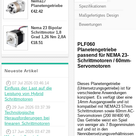
Nema17
Planetengetriebe
Spezifikationen
10:1 Spiel 15Arc-
€42.42
min für Nema 17
Maßgefertigtes Design
Getriebe
Schrittmotor
Bewertungen
Nema 23 Bipolar
Schrittmotor 1,8
Grad 1,26 Nm 2,8A
2,5V 4 Drähte
€18.51
PLF060
23hs22-2804s
Planetengetriebe
Hybrid-
passend für NEMA 23-
Schrittmotor
Schrittmotoren / 60mm-
Servomotoren
Neueste Artikel
07 Jul 2026 03:46:14
Dieses Planetengetriebe
Einfluss der Last auf die
(Untersetzungsgetriebe) ist für
verschiedene Anwendungen
Leistung von Hybrid
konzipiert. Es verfügt über eine
Schrittmotoren
14mm Ausgangswelle und ist
kompatibel mit NEMA23 57mm
29 Jun 2026 03:37:39
Schrittmotoren sowie 60mm AC-
Technologische
Servomotoren (200 W/400 W).
Herausforderungen bei
Das Getriebe weist ein Spiel
linearen Schrittmotoren
von weniger als 7 Bogenminuten
auf und ist in den
17 Jun 2026 03:47:28
Nennübersetzungsverhältnissen