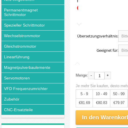
Preis:
€85.99
Permanentmagnet
Schrittmotor
Spezieller Schrittmotor
Wechselstrommotor
Übersetzungsverhältnis:
Gleichstrommotor
Geeignet für:
Linearführung
Magnetpulverbaulemente
-
+
Menge:
Servomotoren
Je mehr Sie kaufen, desto mehr
VFD Frequenzumrichter
5 - 9
10 - 49
50 - 99
Zubehör
€81.69
€80.83
€79.97
CNC-Ersatzteile
In den Warenkor