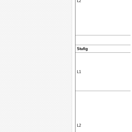
L2
Stufig
L1
L2