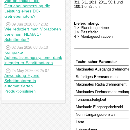
Wie beeinflusst die
3:1, 5:1, 10:1, 20:1, 50:1 und
Getriebeübersetzung die
100:1 erhältlich.
Leistung eines DC-
Getriebemotors?
Lieferumfang:
09 Jun 2026 03:42:32
1 × Planetengetriebe
Wie reduziert man Vibrationen
1 × Passfeder
bei einem NEMA 17
4 × Montageschrauben
Schrittmotor?
02 Jun 2026 03:35:10
Kompakte
Automatisierungssysteme dank
Technischer Parameter
integrierter Schrittmotoren
Maximales Ausgangsdrehmome
25 May 2026 03:25:07
Anwendung Hybrid
Sofortiges Bremsmoment
Schrittmotoren in
Maximales Radialdrehmoment
automatisierten
Produktionslinien
Maximales Drehmoment entlang
Torsionssteifigkeit
Maximale Eingangsdrehzahl
Nenn-Eingangsdrehzahl
Lärm
Lebensdauer