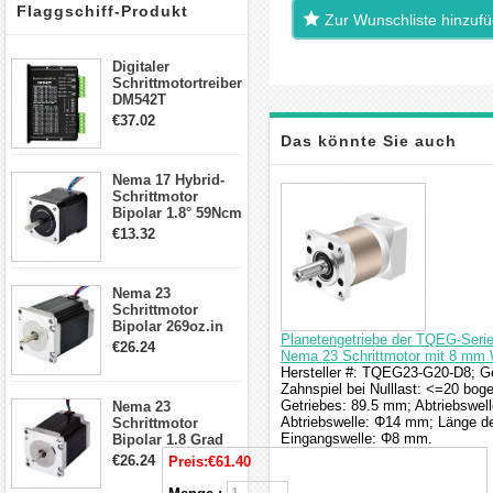
Flaggschiff-Produkt
Zur Wunschliste hinzuf
Digitaler
Schrittmotortreiber
DM542T
Schrittmotor
€37.02
Treiber 1.0-4.2A 20-
Das könnte Sie auch
50VDC für Nema
17, 23, 24
Nema 17 Hybrid-
Schrittmotor
interessieren
Schrittmotor
Bipolar 1.8° 59Ncm
2A 4 Drähte mit 1m
€13.32
Kabel & Stecker
für 3D
Drucker/CNC
Nema 23
Schrittmotor
Bipolar 269oz.in
Planetengetriebe der TQEG-Serie 
2,8A 57x57x76mm
€26.24
Nema 23 Schrittmotor mit 8 mm 
4-Draht-
Hersteller #: TQEG23-G20-D8; Get
Schrittmotor
Zahnspiel bei Nulllast: <=20 b
23HS30-2804S
Getriebes: 89.5 mm; Abtriebswel
Nema 23
Abtriebswelle: Φ14 mm; Länge de
Schrittmotor
Eingangswelle: Φ8 mm.
Bipolar 1.8 Grad
1.9Nm 3A 3.36V 4
€26.24
Preis:
€61.40
Drähte CNC
Schrittmotor DIY