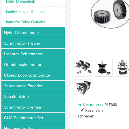
Hohler Drehantrieb
Rechtwinkliges Getriebe
Harmonic Drive Getriebe
Hybrid Schrittmotor
Schrittmotor Treiber
Linearer Schrittmotor
Getriebeschrittmotor
Closed Loop Schrittmotor
Schrittmotor Encoder
Schaltnetzteile
Artikelnummer:
PLF060
Schrittmotor bremse
Rezension
schreiben
CNC Schrittmotor Set
Neu eingetroffen