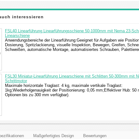
auch interessieren
FSL40 Linearführung Linearführungsschiene 50-1000mm mit Nema 23-Schr
Linearschiene
Anwendungsbereiche der Linearführung:Geeignet für Aufgaben wie Position
Dosierung, Spritzlackierung, visuelle Inspektion, Bewegen, Greifen, Schn
Schweißen, automatische Montage, automatisiertes Schrauben, Palettiere
FSL30 Miniatur-Linearführung Linearschiene mit Schlitten 50-300mm mit 
Schrittmotor
Maximale horizontale Traglast: 4 kg, maximale vertikale Traglast:
1kg;Wiederholgenauigkeit der Positionierung: 0,05 mm;Effektiver Hub: 50
Optionen bis zu 300 mm verfügbar).
ezifikationen
Maßgefertigtes Design
Bewertungen