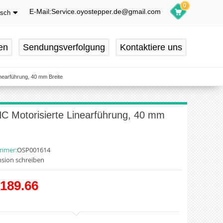
0
E-Mail:Service.oyostepper.de@gmail.com
tsch
glish
utsch
en
Sendungsverfolgung
Kontaktiere uns
ançais
pañol
inearführung, 40 mm Breite
NC Motorisierte Linearführung, 40 mm
ummer:
OSP001614
sion schreiben
189.66