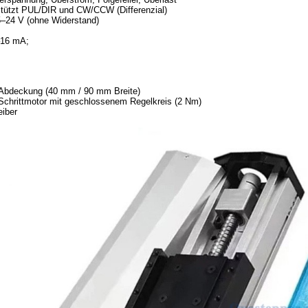
stützt PUL/DIR und CW/CCW (Differenzial)
5–24 V (ohne Widerstand)
–16 mA;
 Abdeckung (40 mm / 90 mm Breite)
hrittmotor mit geschlossenem Regelkreis (2 Nm)
iber