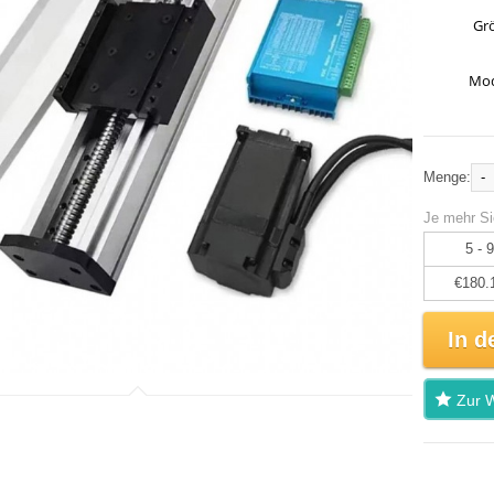
Gr
Mod
-
Menge:
Je mehr Si
5 - 9
€180.
In d
Zur W