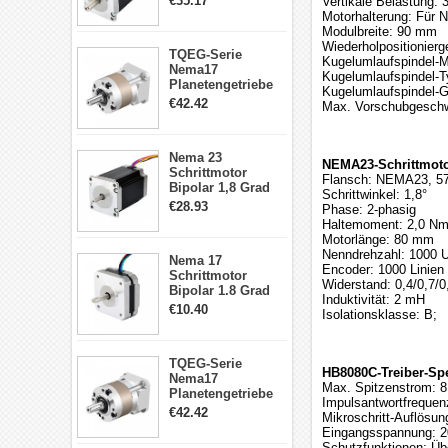
€35.17
Vertikale Belastung: 
4 Draht Hybrid
Motorhalterung: Für
Schrittmotor
Modulbreite: 90 mm
Wiederholpositionier
TQEG-Serie
Kugelumlaufspindel-Ma
Nema17
Kugelumlaufspindel-
Planetengetriebe
Kugelumlaufspindel-G
5:1 Spiel 15Arc-
€42.42
Max. Vorschubgeschw
min für Nema 17
Getriebe
Schrittmotor
Nema 23
NEMA23-Schrittmoto
Schrittmotor
Flansch: NEMA23, 5
Bipolar 1,8 Grad
Schrittwinkel: 1,8°
2,83Nm 4 A 2,26V
€28.93
Phase: 2-phasig
CNC Hybrid-
Haltemoment: 2,0 N
Schrittmotor mit 8
Motorlänge: 80 mm
Anschlüssen
Nenndrehzahl: 1000 
Nema 17
Encoder: 1000 Linien
Schrittmotor
Widerstand: 0,4/0,7/0
Bipolar 1.8 Grad
Induktivität: 2 mH
8.7Ncm 1A 3.5V 4
€10.40
Isolationsklasse: B;
Draden Hybrid-
Schrittmotor
TQEG-Serie
HB8080C-Treiber-Spe
Nema17
Max. Spitzenstrom: 8
Planetengetriebe
Impulsantwortfrequen
10:1 Spiel 15Arc-
€42.42
Mikroschritt-Auflösu
min für Nema 17
Eingangsspannung: 2
Getriebe
Schutzfunktionen: Übe