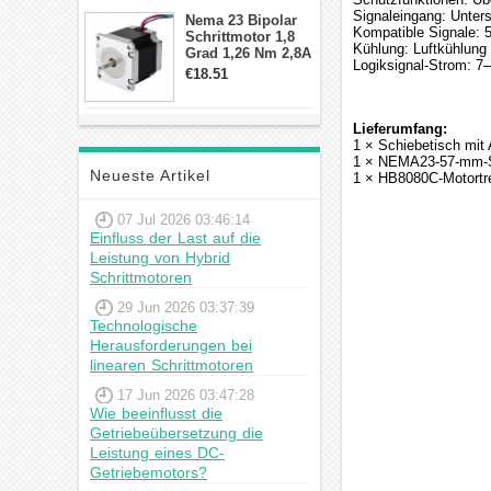
Schrittmotor
Signaleingang: Unter
Nema 23 Bipolar
Kompatible Signale: 
Schrittmotor 1,8
Kühlung: Luftkühlung
Grad 1,26 Nm 2,8A
Logiksignal-Strom: 7
2,5V 4 Drähte
€18.51
23hs22-2804s
Hybrid-
Schrittmotor
Lieferumfang:
1 × Schiebetisch mit
1 × NEMA23-57-mm-Sc
Neueste Artikel
1 × HB8080C-Motortre
07 Jul 2026 03:46:14
Einfluss der Last auf die
Leistung von Hybrid
Schrittmotoren
29 Jun 2026 03:37:39
Technologische
Herausforderungen bei
linearen Schrittmotoren
17 Jun 2026 03:47:28
Wie beeinflusst die
Getriebeübersetzung die
Leistung eines DC-
Getriebemotors?