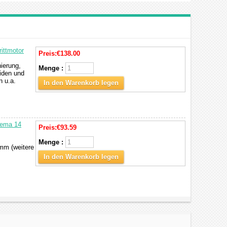
ittmotor
Preis:
€138.00
ierung,
Menge :
eiden und
n u.a.
In den Warenkorb legen
Nema 14
Preis:
€93.59
Menge :
 mm (weitere
In den Warenkorb legen