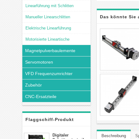
Linearführung mit Schlitten
Das könnte Sie 
Manueller Linearschlitten
Elektrische Linearführung
Motorisierte Lineartische
Magnetpulverbaulemente
Servomotoren
VFD Frequenzumrichter
Zubehör
CNC-Ersatzteile
Flaggschiff-Produkt
Digitaler
Beschreibung
Sp