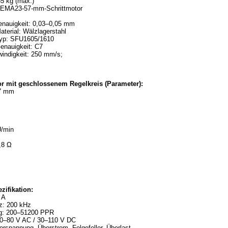
35 kg (max.)
 NEMA23-57-mm-Schrittmotor
genauigkeit: 0,03–0,05 mm
terial: Wälzlagerstahl
Typ: SFU1605/1610
enauigkeit: C7
indigkeit: 250 mm/s;
r mit geschlossenem Regelkreis (Parameter):
7 mm
m
U/min
,8 Ω
zifikation:
 A
z: 200 kHz
ng: 200–51200 PPR
0–80 V AC / 30–110 V DC
rspannung, Überstrom, Folgefeller, Überlast