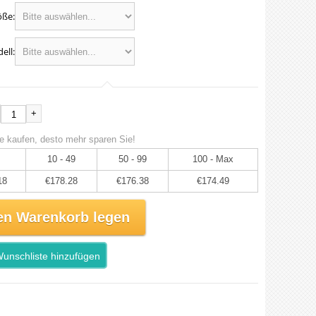
öße:
ell:
+
e kaufen, desto mehr sparen Sie!
10 - 49
50 - 99
100 - Max
18
€178.28
€176.38
€174.49
en Warenkorb legen
unschliste hinzufügen