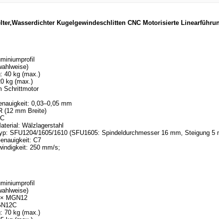
lter,Wasserdichter Kugelgewindeschlitten CNC Motorisierte Linearführu
uminiumprofil
ahlweise)
: 40 kg (max.)
20 kg (max.)
 Schrittmotor
genauigkeit: 0,03–0,05 mm
 (12 mm Breite)
2C
terial: Wälzlagerstahl
Typ: SFU1204/1605/1610 (SFU1605: Spindeldurchmesser 16 mm, Steigung 5
enauigkeit: C7
indigkeit: 250 mm/s;
uminiumprofil
ahlweise)
2 × MGN12
MGN12C
: 70 kg (max.)