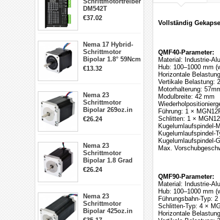
Schrittmotortreiber
DM542T
Schrittmotor
€37.02
Vollständig Gekapse
Treiber 1.0-4.2A 20-
50VDC für Nema
17, 23, 24
Nema 17 Hybrid-
Schrittmotor
Schrittmotor
QMF40-Parameter:
Bipolar 1.8° 59Ncm
Material: Industrie-Al
2A 4 Drähte mit 1m
Hub: 100–1000 mm (w
€13.32
Kabel & Stecker
Horizontale Belastung
für 3D
Vertikale Belastung: 
Drucker/CNC
Motorhalterung: 57mm
Nema 23
Modulbreite: 42 mm
Schrittmotor
Wiederholpositionier
Bipolar 269oz.in
Führung: 1 × MGN12R
2,8A 57x57x76mm
Schlitten: 1 × MGN1
€26.24
4-Draht-
Kugelumlaufspindel-Ma
Schrittmotor
Kugelumlaufspindel-
23HS30-2804S
Kugelumlaufspindel-G
Nema 23
Max. Vorschubgeschw
Schrittmotor
Bipolar 1.8 Grad
1.9Nm 3A 3.36V 4
€26.24
Drähte CNC
QMF90-Parameter:
Schrittmotor DIY
Material: Industrie-Al
CNC Fräse
Hub: 100–1000 mm (w
Nema 23
Führungsbahn-Typ: 
Schrittmotor
Schlitten-Typ: 4 × 
Bipolar 425oz.in
Horizontale Belastung
4.2A 57x57x114mm