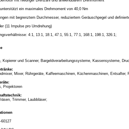
bemotor mit niedriger Drehzahl und anwendbarem Drehmoment
unterstützt ein maximales Drehmoment von 40,0 Nm
ungen mit begrenztem Durchmesser, reduziertem Geräuschpegel und definie
er (11 Impulse pro Umdrehung)
gsverhältnisse: 4:1, 13:1, 18:1, 47:1, 55:1, 77:1, 168:1, 198:1, 326:1;
he
, Kopierer und Scanner, Bargeldverarbeitungssysteme, Kassensysteme, Dru
tränke:
dmixer, Mixer, Rührgeräte, Kaffeemaschinen, Küchenmaschinen, Entsafter, F
räte:
, Projektoren
aftstechnik:
räsen, Trimmer, Laubbläser;
ationen
-60127