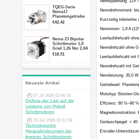
Nennspannung: 12V 
TQEG-Serie
Nenndrehmoment: bis
Nema17
Planetengetriebe
Kurzzeitig toleriert
10:1 Spiel 15Arc-
€42.42
min für Nema 17
Nennstrom: 1,8 A (12V
Getriebe
Schrittmotor
Leerlaufdrehzahl ohne
Nema 23 Bipolar
Schrittmotor 1,8
Nenndrehzahl ohne Ge
Grad 1,26 Nm 2,8A
2,5V 4 Drähte
€18.51
Leerlaufdrehzahl mit
23hs22-2804s
Hybrid-
Nenndrehzahl mit Get
Schrittmotor
Nennleistung: 30,0 W
Neueste Artikel
Getriebeart: Planeten
Motortyp: Bürsten-G
07 Jul 2026 03:46:14
Einfluss der Last auf die
Effizienz: 80 %–90 %
Leistung von Hybrid
Schrittmotoren
Magnetkonstruktion:
29 Jun 2026 03:37:39
Geräuschpegel: < 40
Technologische
Herausforderungen bei
Encoder-Unterstützu
linearen Schrittmotoren