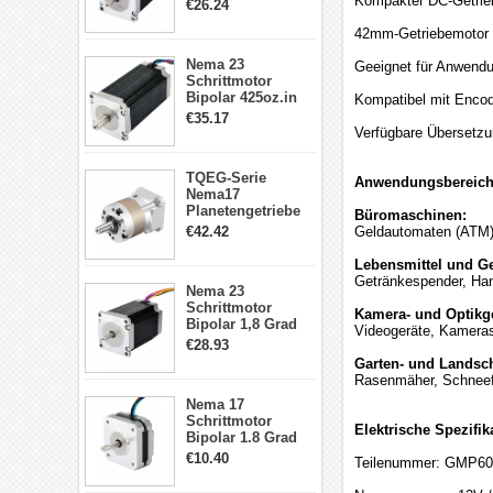
1.9Nm 3A 3.36V 4
Kompakter DC-Getrie
€26.24
Drähte CNC
Schrittmotor DIY
42mm-Getriebemotor 
CNC Fräse
Nema 23
Geeignet für Anwend
Schrittmotor
Bipolar 425oz.in
Kompatibel mit Encod
4.2A 57x57x114mm
€35.17
4 Draht Hybrid
Verfügbare Übersetzun
Schrittmotor
TQEG-Serie
Anwendungsbereic
Nema17
Planetengetriebe
Büromaschinen:
5:1 Spiel 15Arc-
€42.42
Geldautomaten (ATM)
min für Nema 17
Getriebe
Lebensmittel und Ge
Schrittmotor
Getränkespender, Han
Nema 23
Schrittmotor
Kamera- und Optikge
Bipolar 1,8 Grad
Videogeräte, Kameras
2,83Nm 4 A 2,26V
€28.93
CNC Hybrid-
Garten- und Landsch
Schrittmotor mit 8
Rasenmäher, Schneef
Anschlüssen
Nema 17
Schrittmotor
Elektrische Spezifik
Bipolar 1.8 Grad
8.7Ncm 1A 3.5V 4
€10.40
Teilenummer: GMP60
Draden Hybrid-
Schrittmotor