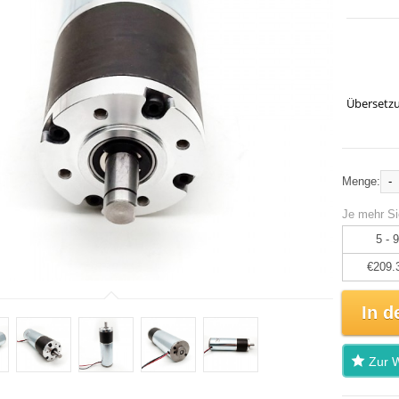
Übersetzu
-
Menge:
Je mehr Si
5 - 9
€209.
In d
Zur W