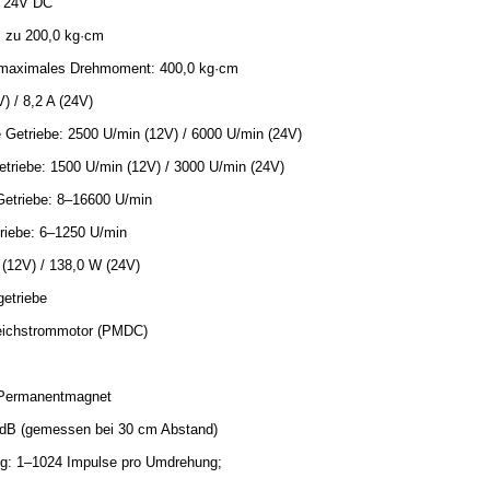
/ 24V DC
 zu 200,0 kg·cm
es maximales Drehmoment: 400,0 kg·cm
) / 8,2 A (24V)
 Getriebe: 2500 U/min (12V) / 6000 U/min (24V)
triebe: 1500 U/min (12V) / 3000 U/min (24V)
 Getriebe: 8–16600 U/min
riebe: 6–1250 U/min
 (12V) / 138,0 W (24V)
getriebe
leichstrommotor (PMDC)
 Permanentmagnet
 dB (gemessen bei 30 cm Abstand)
ng: 1–1024 Impulse pro Umdrehung;