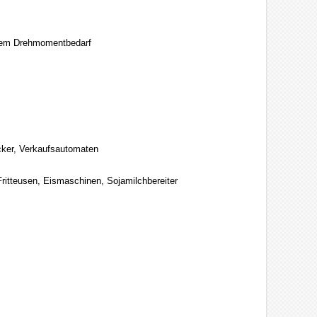
rtem Drehmomentbedarf
cker, Verkaufsautomaten
ritteusen, Eismaschinen, Sojamilchbereiter