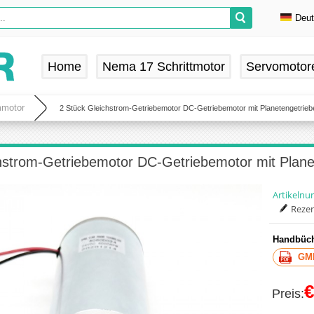
Deu
En
De
Home
Nema 17 Schrittmotor
Servomotor
Fr
Es
mmotor
2 Stück Gleichstrom-Getriebemotor DC-Getriebemotor mit Planetengetrieb
hstrom-Getriebemotor DC-Getriebemotor mit Plane
Artikeln
Rezen
Handbüch
GMP
€
Preis: