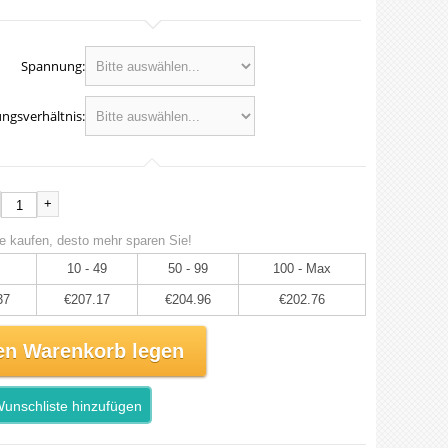
Spannung:
ngsverhältnis:
+
e kaufen, desto mehr sparen Sie!
10 - 49
50 - 99
100 - Max
37
€207.17
€204.96
€202.76
en Warenkorb legen
unschliste hinzufügen