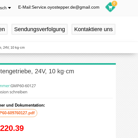
0
E-Mail:Service.oyostepper.de@gmail.com
tsch
glish
utsch
en
Sendungsverfolgung
Kontaktiere uns
ançais
pañol
e, 24V, 10 kg·cm
tengetriebe, 24V, 10 kg·cm
ummer:
GMP60-60127
sion schreiben
er und Dokumentation:
60-609760127.pdf
220.39