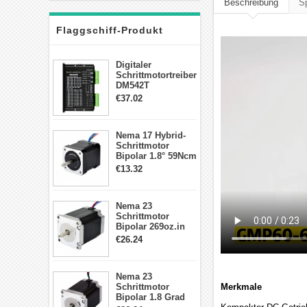
Beschreibung
Sp
Flaggschiff-Produkt
Digitaler
Schrittmotortreiber
DM542T
Schrittmotor
€37.02
Treiber 1.0-4.2A 20-
50VDC für Nema
17, 23, 24
Nema 17 Hybrid-
Schrittmotor
Schrittmotor
Bipolar 1.8° 59Ncm
2A 4 Drähte mit 1m
€13.32
Kabel & Stecker
für 3D
Drucker/CNC
Nema 23
Schrittmotor
Bipolar 269oz.in
2,8A 57x57x76mm
€26.24
4-Draht-
Schrittmotor
23HS30-2804S
Nema 23
Schrittmotor
Merkmale
Bipolar 1.8 Grad