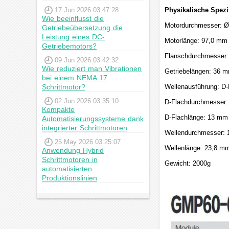
17 Jun 2026 03:47:28
Physikalische Spezi
Wie beeinflusst die
Motordurchmesser: 
Getriebeübersetzung die
Leistung eines DC-
Motorlänge: 97,0 mm 
Getriebemotors?
Flanschdurchmesser
09 Jun 2026 03:42:32
Wie reduziert man Vibrationen
Getriebelängen: 36 
bei einem NEMA 17
Schrittmotor?
Wellenausführung: D-F
02 Jun 2026 03:35:10
D-Flachdurchmesser:
Kompakte
D-Flachlänge: 13 mm
Automatisierungssysteme dank
integrierter Schrittmotoren
Wellendurchmesser:
25 May 2026 03:25:07
Wellenlänge: 23,8 m
Anwendung Hybrid
Schrittmotoren in
Gewicht: 2000g
automatisierten
Produktionslinien