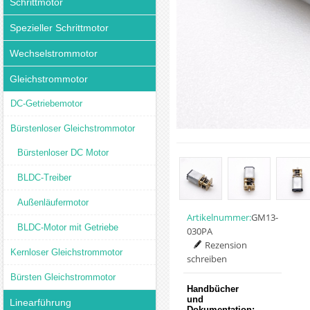
Schrittmotor
Spezieller Schrittmotor
Wechselstrommotor
Gleichstrommotor
DC-Getriebemotor
Bürstenloser Gleichstrommotor
Bürstenloser DC Motor
BLDC-Treiber
Außenläufermotor
Artikelnummer:
GM13-
BLDC-Motor mit Getriebe
030PA
Rezension
Kernloser Gleichstrommotor
schreiben
Bürsten Gleichstrommotor
Handbücher
und
Linearführung
Dokumentation: