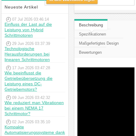
Neueste Artikel
07 Jul 2026 03:46:14
Einfluss der Last auf die
Beschreibung
Leistung von Hybrid
Spezifikationen
Schrittmotoren
Maßgefertigtes Design
29 Jun 2026 03:37:39
Technologische
Bewertungen
Herausforderungen bei
linearen Schrittmotoren
17 Jun 2026 03:47:28
Wie beeinflusst die
Getriebeübersetzung die
Leistung eines DC-
Getriebemotors?
09 Jun 2026 03:42:32
Wie reduziert man Vibrationen
bei einem NEMA 17
Schrittmotor?
02 Jun 2026 03:35:10
Kompakte
Automatisierungssysteme dank