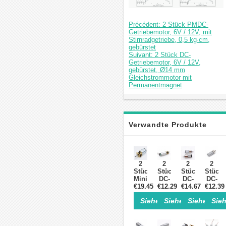
Précédent: 2 Stück PMDC-
Getriebemotor, 6V / 12V, mit
Stirnradgetriebe, 0,5 kg·cm,
gebürstet
Suivant: 2 Stück DC-
Getriebemotor, 6V / 12V,
gebürstet, Ø14 mm
Gleichstrommotor mit
Permanentmagnet
Verwandte Produkte
2
2
2
2
Stück
Stück
Stück
Stück
Mini
DC-
DC-
DC-
€19.45
DC-
Getriebemotor,
€12.29
Getriebemotor
€14.67
Getrie
€12.39
Getriebemotor,
6V /
6V /
6V /
Siehe Einzelheiten>
Siehe Einzelheite
Siehe Einz
Sieh
2,4V
12V,
12V,
12V,
/ 5V,
gebürstet,
mit
Stirnr
Permanentmagnet,
Ø14
Stirnradgetrie
0,5
gebürstet,
mm
0,5
kg·cm,