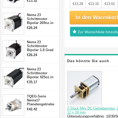
€13.32
Kabel & Stecker
€13.29
€13.15
€13.01
für 3D
Drucker/CNC
Nema 23
In den Warenkor
Schrittmotor
Bipolar 269oz.in
2,8A 57x57x76mm
€26.24
4-Draht-
Zur Wunschliste hinzuf
Schrittmotor
23HS30-2804S
Nema 23
Schrittmotor
Bipolar 1.8 Grad
1.9Nm 3A 3.36V 4
€26.24
Drähte CNC
Das könnte Sie auch
Schrittmotor DIY
CNC Fräse
Nema 23
interessieren
Schrittmotor
Bipolar 425oz.in
4.2A 57x57x114mm
€35.17
4 Draht Hybrid
Schrittmotor
TQEG-Serie
Nema17
Planetengetriebe
5:1 Spiel 15Arc-
2 Stück Mini DC-Getriebemotor, 
€42.42
min für Nema 17
12 × 24 mm
Getriebe
Untersetzungsverhältnis: 10/30