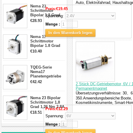
Schrittmotor
Auto, Elektrofahrrad, Haushaltsge
Nema 23
Preis:
€19.45
Schrittmotor
Bipolar 1,8 Grad
Spannung:
2,83Nm 4 A 2,26V
€28.93
CNC Hybrid-
Menge :
Schrittmotor mit 8
Anschlüssen
In den Warenkorb legen
Nema 17
Schrittmotor
Bipolar 1.8 Grad
8.7Ncm 1A 3.5V 4
€10.40
Draden Hybrid-
Schrittmotor
TQEG-Serie
Nema17
Planetengetriebe
10:1 Spiel 15Arc-
€42.42
2 Stück DC-Getriebemotor, 6V / 
min für Nema 17
Permanentmagnet
Getriebe
Übersetzungsverhältnisse:
Schrittmotor
Nema 23 Bipolar
350.Anwendungsbereiche:Boote, 
Schrittmotor 1,8
Kosmetikinstrumente, Smart-Hom
Grad 1,26 Nm 2,8A
Preis:
€12.29
2,5V 4 Drähte
€18.51
23hs22-2804s
Spannung:
Hybrid-
Menge :
Schrittmotor
In den Warenkorb legen