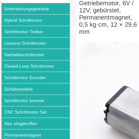
Getriebemotor, 6V /
Untersetzungsgetriebe
12V, gebürstet,
Permanentmagnet,
Hybrid Schrittmotor
0,5 kg·cm, 12 × 29,6
mm
Schrittmotor Treiber
Linearer Schrittmotor
Getriebeschrittmotor
Closed Loop Schrittmotor
Schrittmotor Encoder
Schaltnetzteile
Schrittmotor bremse
CNC Schrittmotor Set
Neu eingetroffen
Permanentmagnet