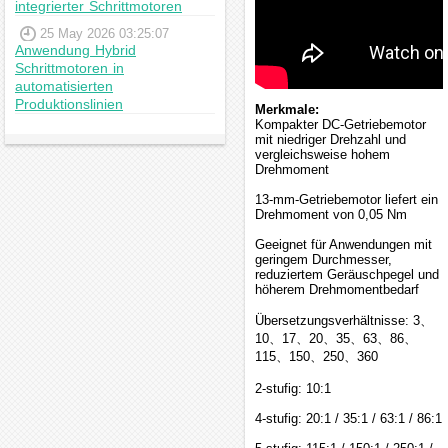
integrierter Schrittmotoren
25 May 2026 03:25:07
Anwendung Hybrid
Schrittmotoren in
automatisierten
Produktionslinien
Merkmale:
Kompakter DC-Getriebemotor
mit niedriger Drehzahl und
vergleichsweise hohem
Drehmoment
13-mm-Getriebemotor liefert ein
Drehmoment von 0,05 Nm
Geeignet für Anwendungen mit
geringem Durchmesser,
reduziertem Geräuschpegel und
höherem Drehmomentbedarf
Übersetzungsverhältnisse: 3、
10、17、20、35、63、86、
115、150、250、360
2-stufig: 10:1
4-stufig: 20:1 / 35:1 / 63:1 / 86:1