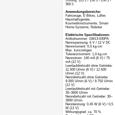
5-stufig: 115:1 / 150:1 / 250:1 /
360:1
Anwendungsbereiche:
Fahrzeuge, E-Bikes, Lüfter,
Haushaltsgeräte,
Kosmetikinstrumente, Smart-
Home-Systeme, Roboter
Elektrische Spezifikationen:
Artikelnummer: GM13-030PA
Nennspannung: 6 V / 12 V DC
Nennmoment: 0,5 kg·cm
Max. kurzzeitiges
Toleranzmoment: 1,0 kg·cm
Nennstrom: 140 mA (6 V) / 75
mA (12 V)
Leerlaufdrehzahl ohne Getriebe:
11.500 U/min (6 V) / 12.500
U/min (12 V)
Nenndrehzahl ohne Getriebe:
9.000 U/min (6 V) / 9.750 U/min
(12 V)
Leerlaufdrehzahl mit Getriebe:
30–3600 U/min
Nenndrehzahl mit Getriebe: 30–
3000 U/min
Nennleistung: 0,45 W (6 V) / 0,5
W (12 V)
Wirkungsgrad: ca. 70 %