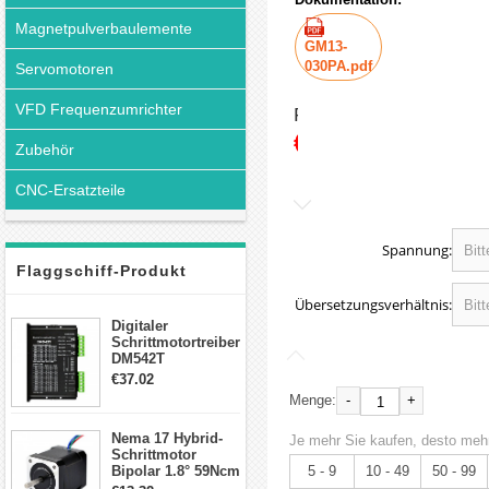
Magnetpulverbaulemente
GM13-
030PA.pdf
Servomotoren
VFD Frequenzumrichter
Preis:
€13.99
Zubehör
CNC-Ersatzteile
Spannung:
Flaggschiff-Produkt
Übersetzungsverhältnis:
Digitaler
Schrittmotortreiber
DM542T
Schrittmotor
€37.02
Treiber 1.0-4.2A 20-
-
+
Menge:
50VDC für Nema
17, 23, 24
Nema 17 Hybrid-
Schrittmotor
Je mehr Sie kaufen, desto mehr
Schrittmotor
Bipolar 1.8° 59Ncm
5 - 9
10 - 49
50 - 99
2A 4 Drähte mit 1m