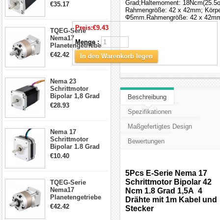
4.2A 57x57x114mm
Grad;Haltemoment: 18Ncm(25.5oz
€35.17
4 Draht Hybrid
Rahmengröße: 42 x 42mm; Körpe
Schrittmotor
Φ5mm.Rahmengröße: 42 x 42mm;
Preis:
€9.43
TQEG-Serie
Nema17
Menge :
Planetengetriebe
5:1 Spiel 15Arc-
€42.42
In den Warenkorb legen
min für Nema 17
Getriebe
Schrittmotor
Nema 23
Schrittmotor
Bipolar 1,8 Grad
Beschreibung
2,83Nm 4 A 2,26V
€28.93
CNC Hybrid-
Spezifikationen
Schrittmotor mit 8
Anschlüssen
Maßgefertigtes Design
Nema 17
Schrittmotor
Bewertungen
Bipolar 1.8 Grad
8.7Ncm 1A 3.5V 4
€10.40
Draden Hybrid-
Schrittmotor
5Pcs E-Serie Nema 17
Schrittmotor Bipolar 42
TQEG-Serie
Nema17
Ncm 1.8 Grad 1,5A 4
Planetengetriebe
Drähte mit 1m Kabel und
10:1 Spiel 15Arc-
€42.42
Stecker
min für Nema 17
Getriebe