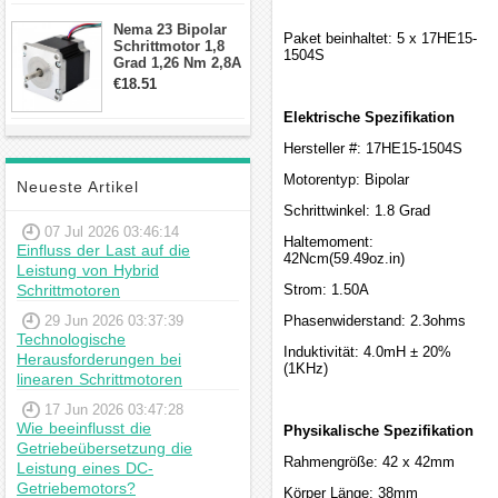
Schrittmotor
Nema 23 Bipolar
Paket beinhaltet: 5 x 17HE15-
Schrittmotor 1,8
1504S
Grad 1,26 Nm 2,8A
2,5V 4 Drähte
€18.51
23hs22-2804s
Hybrid-
Elektrische Spezifikation
Schrittmotor
Hersteller #: 17HE15-1504S
Motorentyp: Bipolar
Neueste Artikel
Schrittwinkel: 1.8 Grad
07 Jul 2026 03:46:14
Haltemoment:
Einfluss der Last auf die
42Ncm(59.49oz.in)
Leistung von Hybrid
Schrittmotoren
Strom: 1.50A
29 Jun 2026 03:37:39
Phasenwiderstand: 2.3ohms
Technologische
Induktivität: 4.0mH ± 20%
Herausforderungen bei
(1KHz)
linearen Schrittmotoren
17 Jun 2026 03:47:28
Wie beeinflusst die
Physikalische Spezifikation
Getriebeübersetzung die
Rahmengröße: 42 x 42mm
Leistung eines DC-
Getriebemotors?
Körper Länge: 38mm