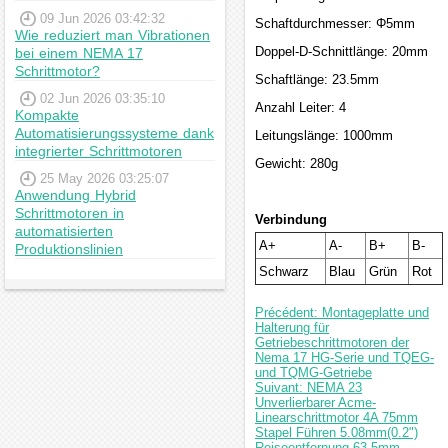
09 Jun 2026 03:42:32
Schaftdurchmesser: Φ5mm
Wie reduziert man Vibrationen
Doppel-D-Schnittlänge: 20mm
bei einem NEMA 17
Schrittmotor?
Schaftlänge: 23.5mm
02 Jun 2026 03:35:10
Anzahl Leiter: 4
Kompakte
Automatisierungssysteme dank
Leitungslänge: 1000mm
integrierter Schrittmotoren
Gewicht: 280g
25 May 2026 03:25:07
Anwendung Hybrid
Schrittmotoren in
Verbindung
automatisierten
A+
A-
B+
B-
Produktionslinien
Schwarz
Blau
Grün
Rot
Précédent: Montageplatte und
Halterung für
Getriebeschrittmotoren der
Nema 17 HG-Serie und TQEG-
und TQMG-Getriebe
Suivant: NEMA 23
Unverlierbarer Acme-
Linearschrittmotor 4A 75mm
Stapel Führen 5.08mm(0.2")
Reiseentfernung 63.5mm