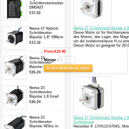
Schrittmotortreiber
DM542T
Schrittmotor
€37.02
Treiber 1.0-4.2A 20-
50VDC für Nema
17, 23, 24
Nema 17 Schrittmotor Bipolar 1.
Nema 17 Hybrid-
Schrittmotor
Dieser Motor ist für Hochtemper
Schrittmotor
des Motors, das Lager, den Magn
Bipolar 1.8° 59Ncm
um die Isolationsklasse H zu err
2A 4 Drähte mit 1m
€13.32
Dieser Motor ist geeignet für 3D
Kabel & Stecker
für 3D
Preis:
€10.40
Drucker/CNC
Nema 23
Menge :
Schrittmotor
Bipolar 269oz.in
In den Warenkorb legen
2,8A 57x57x76mm
€26.24
4-Draht-
Schrittmotor
23HS30-2804S
Nema 23
Schrittmotor
Bipolar 1.8 Grad
1.9Nm 3A 3.36V 4
€26.24
Drähte CNC
Schrittmotor DIY
CNC Fräse
Nema 23
Nema 17 Schrittmotor Bipolar 1.
Schrittmotor
Schrittmotor
Bipolar 425oz.in
Hersteller #: 17HS10-0704S; Motor