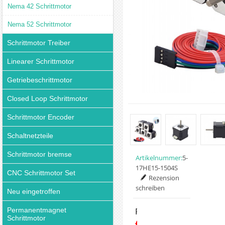
Nema 42 Schrittmotor
Nema 52 Schrittmotor
Schrittmotor Treiber
Linearer Schrittmotor
Getriebeschrittmotor
Closed Loop Schrittmotor
Schrittmotor Encoder
Schaltnetzteile
Schrittmotor bremse
Artikelnummer:
5-
17HE15-1504S
CNC Schrittmotor Set
Rezension
schreiben
Neu eingetroffen
Permanentmagnet
Preis:
Schrittmotor
€22.96