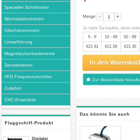
Spezieller Schrittmotor
-
+
Menge:
Wechselstrommotor
Je mehr Sie kaufen, desto mehr
Gleichstrommotor
5 - 9
10 - 49
50 - 99
Linearführung
€21.81
€21.58
€21.35
Magnetpulverbaulemente
In den Warenkor
Servomotoren
VFD Frequenzumrichter
Zur Wunschliste hinzuf
Zubehör
CNC-Ersatzteile
Das könnte Sie auch
Flaggschiff-Produkt
interessieren
Digitaler