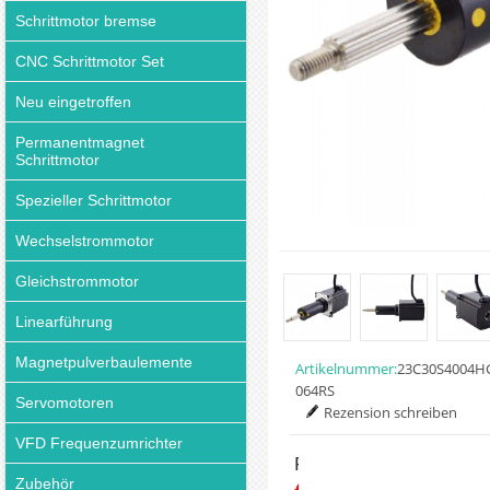
Schrittmotor bremse
CNC Schrittmotor Set
Neu eingetroffen
Permanentmagnet
Schrittmotor
Spezieller Schrittmotor
Wechselstrommotor
Gleichstrommotor
Linearführung
Magnetpulverbaulemente
Artikelnummer:
23C30S4004H
064RS
Servomotoren
Rezension schreiben
VFD Frequenzumrichter
Preis:
Zubehör