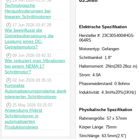
63.5mm
29 Jun 2026 03:37:39
Technologische
Herausforderungen bei
linearen Schrittmotoren
17 Jun 2026 03:47:28
Elektrische Spezifikation
Wie beeinflusst die
Getriebeübersetzung die
Hersteller #: 23C30S4004HG5-
064RS
Leistung eines DC-
Getriebemotors?
Motorentyp: Gefangen
09 Jun 2026 03:42:32
Schrittwinkel: 1.8°
Wie reduziert man Vibrationen
bei einem NEMA 17
Haltemoment: 2Nm(283.28oz.in)
Schrittmotor?
Strom: 4.0A
02 Jun 2026 03:35:10
Phasenwiderstand: 0.9ohms
Kompakte
Automatisierungssysteme dank
Induktivität: 4.3mH±20%(1KHz)
integrierter Schrittmotoren
25 May 2026 03:25:07
Physikalische Spezifikation
Anwendung Hybrid
Schrittmotoren in
Rahmengröße: 57 x 57mm
automatisierten
Produktionslinien
Körper Länge: 75mm
Strichlänge: 63.5mm(2.5")