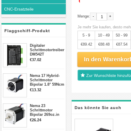
€94.13
CNC-Ersatzteile
-
+
Menge:
Je mehr Sie kaufen, desto mehr
Flaggschiff-Produkt
5 - 9
10 - 49
50 - 99
€89.42
€88.48
€87.54
Digitaler
Schrittmotortreiber
DM542T
In den Warenkor
Schrittmotor
€37.02
Treiber 1.0-4.2A 20-
50VDC für Nema
17, 23, 24
Zur Wunschliste hinzuf
Nema 17 Hybrid-
Schrittmotor
Schrittmotor
Bipolar 1.8° 59Ncm
2A 4 Drähte mit 1m
€13.32
Kabel & Stecker
für 3D
Drucker/CNC
Nema 23
Das könnte Sie auch
Schrittmotor
Bipolar 269oz.in
2,8A 57x57x76mm
interessieren
€26.24
4-Draht-
Schrittmotor