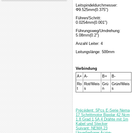
Leitspindeldurchmesser:
Φ9.525mm(0.375")
Führen/Schritt:
0.0254mm(0.001")
Führungsweg/Umdrehung:
5.08mm(0.2")
Anzahl Leiter: 4
Leitungslänge: 500mm
Verbindung
A+
A-
B+
B-
Ro
Rot/Weis
Grü
Grün/Weis
t
s
n
s
Précédent: 5Pcs E-Serie Nema
17 Schrittmotor Bipolar 42 Ncm
1.8 Grad 1,5A 4 Drähte mit 1m
Kabel und Stecker
Suivant: NEMA 23
Unverlierbarer Acme-