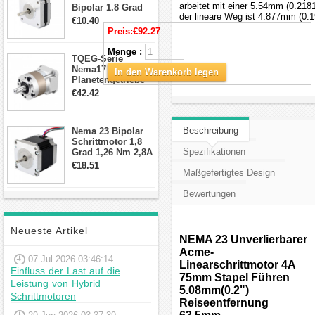
arbeitet mit einer 5.54mm (0.21
Bipolar 1.8 Grad
der lineare Weg ist 4.877mm (0.1
8.7Ncm 1A 3.5V 4
€10.40
Draden Hybrid-
Preis:
€92.27
Schrittmotor
Menge :
TQEG-Serie
Nema17
In den Warenkorb legen
Planetengetriebe
10:1 Spiel 15Arc-
€42.42
min für Nema 17
Getriebe
Schrittmotor
Beschreibung
Nema 23 Bipolar
Schrittmotor 1,8
Spezifikationen
Grad 1,26 Nm 2,8A
2,5V 4 Drähte
€18.51
Maßgefertigtes Design
23hs22-2804s
Hybrid-
Bewertungen
Schrittmotor
Neueste Artikel
NEMA 23 Unverlierbarer
Acme-
07 Jul 2026 03:46:14
Linearschrittmotor 4A
Einfluss der Last auf die
75mm Stapel Führen
Leistung von Hybrid
5.08mm(0.2")
Schrittmotoren
Reiseentfernung