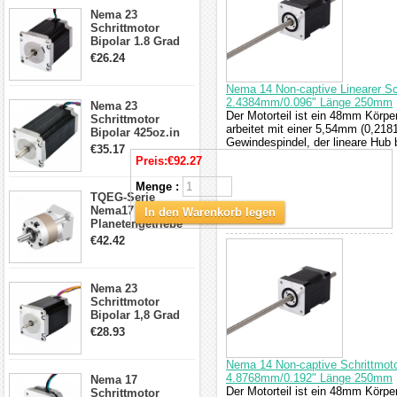
23HS30-2804S
Nema 23
Schrittmotor
Bipolar 1.8 Grad
1.9Nm 3A 3.36V 4
€26.24
Drähte CNC
Schrittmotor DIY
Nema 14 Non-captive Linearer Sc
CNC Fräse
2.4384mm/0.096" Länge 250mm
Nema 23
Der Motorteil ist ein 48mm Körpe
Schrittmotor
arbeitet mit einer 5,54mm (0,21
Bipolar 425oz.in
Gewindespindel, der lineare Hub 
4.2A 57x57x114mm
€35.17
4 Draht Hybrid
Preis:
€92.27
Schrittmotor
Menge :
TQEG-Serie
Nema17
In den Warenkorb legen
Planetengetriebe
5:1 Spiel 15Arc-
€42.42
min für Nema 17
Getriebe
Schrittmotor
Nema 23
Schrittmotor
Bipolar 1,8 Grad
2,83Nm 4 A 2,26V
€28.93
CNC Hybrid-
Schrittmotor mit 8
Nema 14 Non-captive Schrittmoto
Anschlüssen
4.8768mm/0.192" Länge 250mm
Nema 17
Der Motorteil ist ein 48mm Körpe
Schrittmotor