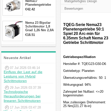
Nema17
Maßgefertigtes Design
Planetengetriebe
10:1 Spiel 15Arc-
Bewertungen
€42.42
min für Nema 17
Getriebe
Schrittmotor
Nema 23 Bipolar
TQEG-Serie Nema23
Schrittmotor 1,8
Planetengetriebe 50:1
Grad 1,26 Nm 2,8A
Spiel 20 Arc-min für
2,5V 4 Drähte
€18.51
23hs22-2804s
6.35mm Schaft Nema 23
Hybrid-
Getriebe Schrittmotor
Schrittmotor
Getriebespezifikation
Neueste Artikel
Hersteller #: TQEG23-G50-D6
07 Jul 2026 03:46:14
Getriebetyp: Planeten
Einfluss der Last auf die
Leistung von Hybrid
Übersetzungsverhältnis: 50: 1
Schrittmotoren
Wirkungsgrad: 94%
29 Jun 2026 03:37:39
Technologische
Zahnspiel bei Nulllast: <=20
bogenminuten
Herausforderungen bei
linearen Schrittmotoren
Max.zulässiges Drehmoment:
25 Nm(221.27 lb-in)
17 Jun 2026 03:47:28