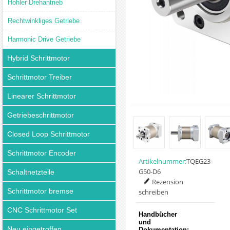
Hohler Drehantrieb
Rechtwinkliges Getriebe
Harmonic Drive Getriebe
Hybrid Schrittmotor
Schrittmotor Treiber
Linearer Schrittmotor
Getriebeschrittmotor
Closed Loop Schrittmotor
Schrittmotor Encoder
Artikelnummer:
TQEG23-
G50-D6
Schaltnetzteile
Rezension
Schrittmotor bremse
schreiben
CNC Schrittmotor Set
Handbücher
und
Neu eingetroffen
Dokumentation: