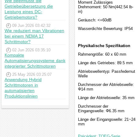
Wie beeinflusst die
Moment Zulässiges
Getriebeübersetzung die
Drehmoment: 50 Nm(442.54 lb-
Leistung eines DC-
in)
Getriebemotors?
Geräusch: <=60dB
09 Jun 2026 03:42:32
Wasserdichte Bewertung: IP54
Wie reduziert man Vibrationen
bei einem NEMA 17
Schrittmotor?
Physikalische Spezifikation
02 Jun 2026 03:35:10
Rahmengröße: 60 x 60 mm
Kompakte
Automatisierungssysteme dank
Länge des Getriebes: 89.5 mm
integrierter Schrittmotoren
Abtriebswellentyp: Passfedernut
25 May 2026 03:25:07
Welle
Anwendung Hybrid
Durchmesser der Abtriebswelle:
Schrittmotoren in
Φ14 mm
automatisierten
Produktionslinien
Länge der Abtriebswelle: 35 mm
Durchmesser der
Eingangswelle: Φ6.35 mm
Länge der Eingangswelle: 21~24
mm
Précédent: TQEG-Serie