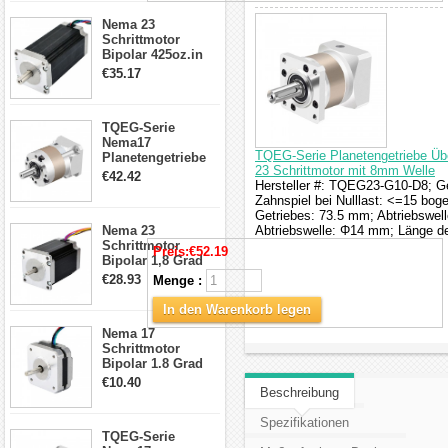
CNC Fräse
Nema 23
Schrittmotor
Bipolar 425oz.in
4.2A 57x57x114mm
€35.17
4 Draht Hybrid
Schrittmotor
TQEG-Serie
Nema17
TQEG-Serie Planetengetriebe Übe
Planetengetriebe
23 Schrittmotor mit 8mm Welle
5:1 Spiel 15Arc-
€42.42
Hersteller #: TQEG23-G10-D8; Get
min für Nema 17
Zahnspiel bei Nulllast: <=15 b
Getriebe
Getriebes: 73.5 mm; Abtriebswel
Schrittmotor
Nema 23
Abtriebswelle: Φ14 mm; Länge de
Schrittmotor
Preis:
€52.19
Bipolar 1,8 Grad
2,83Nm 4 A 2,26V
€28.93
Menge :
CNC Hybrid-
Schrittmotor mit 8
In den Warenkorb legen
Anschlüssen
Nema 17
Schrittmotor
Bipolar 1.8 Grad
8.7Ncm 1A 3.5V 4
€10.40
Beschreibung
Draden Hybrid-
Schrittmotor
Spezifikationen
TQEG-Serie