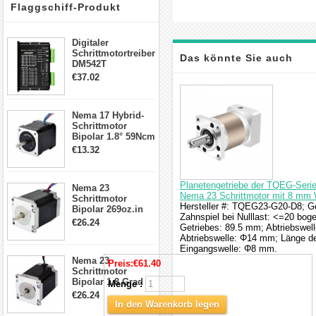
Flaggschiff-Produkt
Digitaler
Schrittmotortreiber
Das könnte Sie auch
DM542T
Schrittmotor
€37.02
Treiber 1.0-4.2A 20-
interessieren
50VDC für Nema
17, 23, 24
Nema 17 Hybrid-
Schrittmotor
Schrittmotor
Bipolar 1.8° 59Ncm
2A 4 Drähte mit 1m
€13.32
Kabel & Stecker
für 3D
Drucker/CNC
Planetengetriebe der TQEG-Serie 
Nema 23
Nema 23 Schrittmotor mit 8 mm 
Schrittmotor
Hersteller #: TQEG23-G20-D8; Get
Bipolar 269oz.in
Zahnspiel bei Nulllast: <=20 b
2,8A 57x57x76mm
€26.24
Getriebes: 89.5 mm; Abtriebswel
4-Draht-
Abtriebswelle: Φ14 mm; Länge de
Schrittmotor
Eingangswelle: Φ8 mm.
23HS30-2804S
Nema 23
Preis:
€61.40
Schrittmotor
Bipolar 1.8 Grad
Menge :
1.9Nm 3A 3.36V 4
€26.24
Drähte CNC
In den Warenkorb legen
Schrittmotor DIY