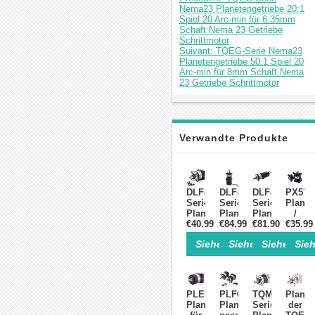
Nema23 Planetengetriebe 20:1
Spiel 20 Arc-min für 6.35mm
Schaft Nema 23 Getriebe
Schrittmotor
Suivant: TQEG-Serie Nema23
Planetengetriebe 50:1 Spiel 20
Arc-min für 8mm Schaft Nema
23 Getriebe Schrittmotor
Verwandte Produkte
DLF-
DLF-
DLF-
PX57
Serie
Serie
Serie
Planet
Planetengetriebe
Planetengetriebe
Planetengetri
/
€40.99
für
€84.99
mit
€81.90
mit
Geschw
€35.99
NEMA
Integrierter
Integrierter
für
Siehe Einzelheiten>
Siehe Einzelheite
Siehe Einz
Sieh
23-
NEMA
2Nm-
NEMA
Schrittmotoren,
23-
NEMA23-
23
1/4'-
Schrittmotor-
Schrittmotor-
Schrit
Eingang
Kit
Kit
Eingan
(6,35mm/8mm)
(1,8°/1,2nm)
(14mm
PLE060
PLF060
TQMG-
Planet
Ausgang)
Planetengetriebe
Planetengetriebe
Serie
der