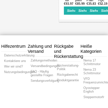
für
passend
Planetengetri
TQEG-
NEMA23-
€93.97
€85.99
für
€35.83
20:1
Serie
€52.19
Schrittmotoren
NEMA
Spiel
Überse
Siehe Einzelheiten>
Siehe Einzelheite
Siehe Einz
Sieh
/
23-
50
5:1
200W/400W
Schrittmotoren
arc-
für
60mm
/
min
Nema
AC-
60mm-
ür
23
Servomotoren
Servomotoren
8mm
Schrit
Welle
mit
Nema
8mm
23
Welle
Schrittmotor
Hilfezentrum
Zahlung und
Rückgabe
Heiße
Versand
und
Kategorien
Datenschutzerklärung
Rückerstattung
Zahlungsmethoden
Nema 17
Kontaktiere uns
Schrittmotor
Rückerstattung-
Versandbedingungen
Wer wir sind?
Politik
Nema 23
FAQ - Häufig
Nutzungsbedingungen
Schrittmotor
Rückgaberecht
gestellte Fragen
VFD
Produktgarantie
Sendungsverfolgung
Frequenzumrichte
Oyostepper
English
Steppermotorfr