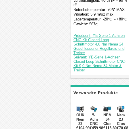
Luftfeuchtigkeit: 40 % rF – 90 %
rF
Betriebstemperatur: 70℃ MAX
Vibration: 5,9 m/s2 max
Lagertemperatur: -20℃ －+80℃
Gewicht: 567g;
Précédent: YE-Serie 1-Achsen
CNC-Kit Closed Loop
Schrittmotor 4,0 Nm Nema 24
Geschlossener Regelkreis und
Treiber
Suivant: YE-Serie 1-Achsen
Closed Loop Schrittmotor CNC-
Kit 9,0 Nm Nema 34 Motor &
Treiber
Verwandte Produkte
OUKEDA
5-
NEMA
Nema
Nema
Achs
34
23
23
CNC-
Closed-
Closed
Closed-
€104.99
€459.98
Kit
Loop-
€113.80
Loop-
€70.68