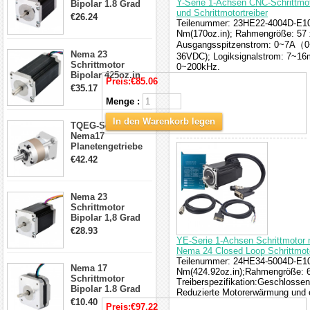
Y-Serie 1-Achsen CNC-Schrittmo
Bipolar 1.8 Grad
und Schrittmotortreiber
1.9Nm 3A 3.36V 4
€26.24
Teilenummer: 23HE22-4004D-E100
Drähte CNC
Nm(170oz.in); Rahmengröße: 57 
Schrittmotor DIY
Ausgangsspitzenstrom: 0~7A（
CNC Fräse
Nema 23
36VDC); Logiksignalstrom: 7~16
Schrittmotor
0~200kHz.
Bipolar 425oz.in
Preis:
€85.06
4.2A 57x57x114mm
€35.17
4 Draht Hybrid
Menge :
Schrittmotor
In den Warenkorb legen
TQEG-Serie
Nema17
Planetengetriebe
5:1 Spiel 15Arc-
€42.42
min für Nema 17
Getriebe
Schrittmotor
Nema 23
Schrittmotor
Bipolar 1,8 Grad
2,83Nm 4 A 2,26V
€28.93
CNC Hybrid-
YE-Serie 1-Achsen Schrittmotor
Schrittmotor mit 8
Nema 24 Closed Loop Schrittmoto
Anschlüssen
Teilenummer: 24HE34-5004D-E100
Nema 17
Nm(424.92oz.in);Rahmengröße: 6
Schrittmotor
Treiberspezifikation:Geschlossen
Bipolar 1.8 Grad
Reduzierte Motorerwärmung und ef
8.7Ncm 1A 3.5V 4
€10.40
Preis:
€97.22
Draden Hybrid-