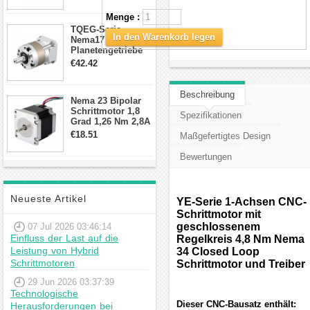
Schrittmotor
Menge :
TQEG-Serie
In den Warenkorb legen
Nema17
Planetengetriebe
10:1 Spiel 15Arc-
€42.42
min für Nema 17
Getriebe
Schrittmotor
Beschreibung
Nema 23 Bipolar
Schrittmotor 1,8
Spezifikationen
Grad 1,26 Nm 2,8A
2,5V 4 Drähte
€18.51
Maßgefertigtes Design
23hs22-2804s
Hybrid-
Bewertungen
Schrittmotor
Neueste Artikel
YE-Serie 1-Achsen CNC-
Schrittmotor mit
geschlossenem
07 Jul 2026 03:46:14
Einfluss der Last auf die
Regelkreis 4,8 Nm Nema
Leistung von Hybrid
34 Closed Loop
Schrittmotoren
Schrittmotor und Treiber
29 Jun 2026 03:37:39
Technologische
Dieser CNC-Bausatz enthält:
Herausforderungen bei