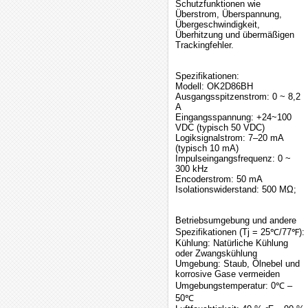
Schutzfunktionen wie
Überstrom, Überspannung,
Übergeschwindigkeit,
Überhitzung und übermäßigen
Trackingfehler.
Spezifikationen:
Modell: OK2D86BH
Ausgangsspitzenstrom: 0 ~ 8,2
A
Eingangsspannung: +24~100
VDC (typisch 50 VDC)
Logiksignalstrom: 7–20 mA
(typisch 10 mA)
Impulseingangsfrequenz: 0 ~
300 kHz
Encoderstrom: 50 mA
Isolationswiderstand: 500 MΩ;
Betriebsumgebung und andere
Spezifikationen (Tj = 25℃/77℉):
Kühlung: Natürliche Kühlung
oder Zwangskühlung
Umgebung: Staub, Ölnebel und
korrosive Gase vermeiden
Umgebungstemperatur: 0℃ –
50℃