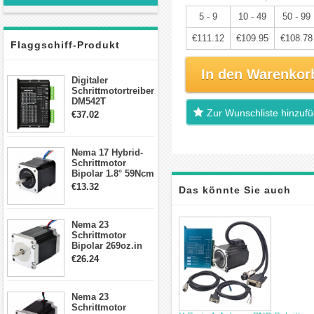
5 - 9
10 - 49
50 - 99
€111.12
€109.95
€108.78
Flaggschiff-Produkt
In den Warenkor
Digitaler
Schrittmotortreiber
DM542T
Schrittmotor
Zur Wunschliste hinzuf
€37.02
Treiber 1.0-4.2A 20-
50VDC für Nema
17, 23, 24
Nema 17 Hybrid-
Schrittmotor
Schrittmotor
Bipolar 1.8° 59Ncm
2A 4 Drähte mit 1m
€13.32
Das könnte Sie auch
Kabel & Stecker
für 3D
Drucker/CNC
interessieren
Nema 23
Schrittmotor
Bipolar 269oz.in
2,8A 57x57x76mm
€26.24
4-Draht-
Schrittmotor
23HS30-2804S
Nema 23
Schrittmotor