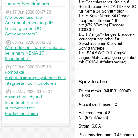
1 x Geschlossener Kreislauf-
linearen Schrittmotoren
Schritttreiber 0~8,2A 18~70VDC
für Nema 34 Schrittmotor
17 Jun 2026 03:47:28
1 x E Serie Nema 34 Closed
Wie beeinflusst die
Loop Schrittmotor 4.8
Getriebeübersetzung die
Nm(679.87oz.in) Encoder
Leistung eines DC-
1000CPR
Getriebemotors?
1 x 1.7 m(67") langes Encoder-
Verlängerungskabel für
09 Jun 2026 03:42:32
Geschlossener Kreislauf-
Wie reduziert man Vibrationen
Schrittantriebe
bei einem NEMA 17
1 x RV-4 AWG20 1.7 m(67")
langes Motorverlängerungskabel
Schrittmotor?
mit GX16-Luftfahrtstecker;
02 Jun 2026 03:35:10
Kompakte
Automatisierungssysteme dank
Spezifikation
integrierter Schrittmotoren
Teilenummer: 34HE31-6004D-
25 May 2026 03:25:07
E1000
Anwendung Hybrid
Schrittmotoren in
Anzahl der Phasen: 2
automatisierten
Haltemoment: 4.8
Produktionslinien
Nm(679.87oz.in)
Strom: 6.0 A
Phasenwiderstand: 0.42 ohms±