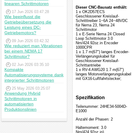
linearen Schrittmotoren
Dieser CNC-Bausatz enthält:
17 Jun 2026 03:47:28
1 x OK2D57ECS
Geschlossener Kreislauf-
Wie beeinflusst die
Schritttreiber 1~6A 24~48VDC
Getriebeübersetzung die
für Nema 23, Nema 24
Leistung eines DC-
Schrittmotor
Getriebemotors?
1 x E-Serie Nema 24 Closed
Loop Schrittmotor 3.0
09 Jun 2026 03:42:32
Nm/424.92oz.in Encoder
Wie reduziert man Vibrationen
1000CPR
bei einem NEMA 17
1 x 1.7 m(67") langes Encoder-
Schrittmotor?
Verlängerungskabel für
Geschlossener Kreislauf-
02 Jun 2026 03:35:10
Schrittantriebe
Kompakte
1 x RV-4 AWG20 1.7 m(67")
langes Motorverlängerungskabel
Automatisierungssysteme dank
mit GX16-Luftfahrtstecker;
integrierter Schrittmotoren
25 May 2026 03:25:07
Anwendung Hybrid
Spezifikation
Schrittmotoren in
automatisierten
Teilenummer: 24HE34-5004D-
Produktionslinien
E1000
Anzahl der Phasen: 2
Haltemoment: 3.0
Nm(424.92oz.in)