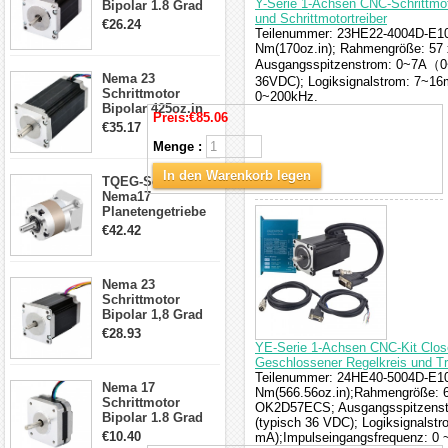
Y-Serie 1-Achsen CNC-Schrittmo
Bipolar 1.8 Grad
und Schrittmotortreiber
1.9Nm 3A 3.36V 4
€26.24
Teilenummer: 23HE22-4004D-E100
Drähte CNC
Nm(170oz.in); Rahmengröße: 57 
Schrittmotor DIY
Ausgangsspitzenstrom: 0~7A（
CNC Fräse
Nema 23
36VDC); Logiksignalstrom: 7~16
Schrittmotor
0~200kHz.
Bipolar 425oz.in
Preis:
€85.06
4.2A 57x57x114mm
€35.17
4 Draht Hybrid
Menge :
Schrittmotor
In den Warenkorb legen
TQEG-Serie
Nema17
Planetengetriebe
5:1 Spiel 15Arc-
€42.42
min für Nema 17
Getriebe
Schrittmotor
Nema 23
Schrittmotor
Bipolar 1,8 Grad
2,83Nm 4 A 2,26V
€28.93
CNC Hybrid-
YE-Serie 1-Achsen CNC-Kit Clos
Schrittmotor mit 8
Geschlossener Regelkreis und Tr
Anschlüssen
Teilenummer: 24HE40-5004D-E100
Nema 17
Nm(566.56oz.in);Rahmengröße: 6
Schrittmotor
OK2D57ECS; Ausgangsspitzenstr
Bipolar 1.8 Grad
(typisch 36 VDC); Logiksignalst
8.7Ncm 1A 3.5V 4
€10.40
mA);Impulseingangsfrequenz: 0 
Draden Hybrid-