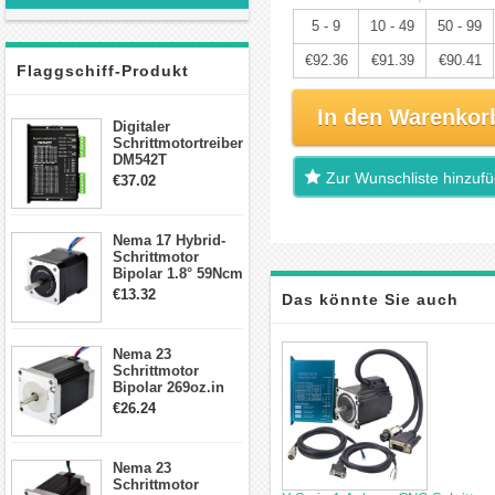
5 - 9
10 - 49
50 - 99
€92.36
€91.39
€90.41
Flaggschiff-Produkt
In den Warenkor
Digitaler
Schrittmotortreiber
DM542T
Schrittmotor
Zur Wunschliste hinzuf
€37.02
Treiber 1.0-4.2A 20-
50VDC für Nema
17, 23, 24
Nema 17 Hybrid-
Schrittmotor
Schrittmotor
Bipolar 1.8° 59Ncm
2A 4 Drähte mit 1m
€13.32
Das könnte Sie auch
Kabel & Stecker
für 3D
Drucker/CNC
interessieren
Nema 23
Schrittmotor
Bipolar 269oz.in
2,8A 57x57x76mm
€26.24
4-Draht-
Schrittmotor
23HS30-2804S
Nema 23
Schrittmotor