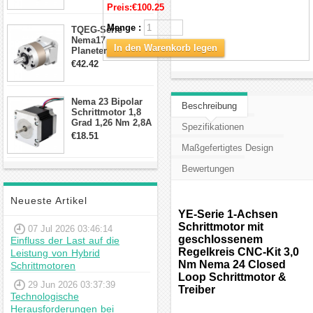
Preis:
€100.25
Schrittmotor
Menge :
TQEG-Serie
Nema17
In den Warenkorb legen
Planetengetriebe
10:1 Spiel 15Arc-
€42.42
min für Nema 17
Getriebe
Schrittmotor
Nema 23 Bipolar
Beschreibung
Schrittmotor 1,8
Grad 1,26 Nm 2,8A
Spezifikationen
2,5V 4 Drähte
€18.51
23hs22-2804s
Maßgefertigtes Design
Hybrid-
Schrittmotor
Bewertungen
Neueste Artikel
YE-Serie 1-Achsen
Schrittmotor mit
07 Jul 2026 03:46:14
geschlossenem
Einfluss der Last auf die
Regelkreis CNC-Kit 3,0
Leistung von Hybrid
Nm Nema 24 Closed
Schrittmotoren
Loop Schrittmotor &
29 Jun 2026 03:37:39
Treiber
Technologische
Herausforderungen bei