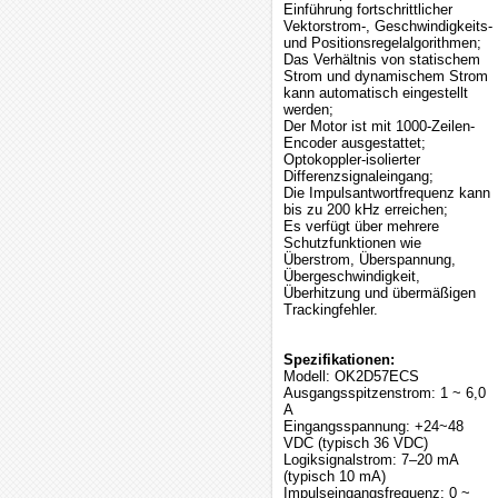
Einführung fortschrittlicher
Vektorstrom-, Geschwindigkeits-
und Positionsregelalgorithmen;
Das Verhältnis von statischem
Strom und dynamischem Strom
kann automatisch eingestellt
werden;
Der Motor ist mit 1000-Zeilen-
Encoder ausgestattet;
Optokoppler-isolierter
Differenzsignaleingang;
Die Impulsantwortfrequenz kann
bis zu 200 kHz erreichen;
Es verfügt über mehrere
Schutzfunktionen wie
Überstrom, Überspannung,
Übergeschwindigkeit,
Überhitzung und übermäßigen
Trackingfehler.
Spezifikationen:
Modell: OK2D57ECS
Ausgangsspitzenstrom: 1 ~ 6,0
A
Eingangsspannung: +24~48
VDC (typisch 36 VDC)
Logiksignalstrom: 7–20 mA
(typisch 10 mA)
Impulseingangsfrequenz: 0 ~