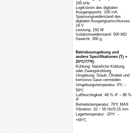
200 kHz
Logikstrom des digitalen
Ausgangsports: 100 mA
Spannungswiderstand des
digitalen Ausgangsanschlusses:
24 V
Leistung: 150 W
Isolationswiderstand: 500 MΩ
Gewicht: 300 g;
Betriebsumgebung und
andere Spezifikationen (Tj =
25℃/77℉):
Kühlung: Natürliche Kühlung
oder Zwangskühlung
Umgebung: Staub, Ölnebel und
korrosive Gase vermeiden
Umgebungstemperatur: 0℃ –
50℃
Luftfeuchtigkeit: 40 % rF – 90 %
rF
Betriebstemperatur: 70℃ MAX
Vibration: 10 ~ 55 Hz/0,15 mm
Lagertemperatur: -20℃ －
+65℃;