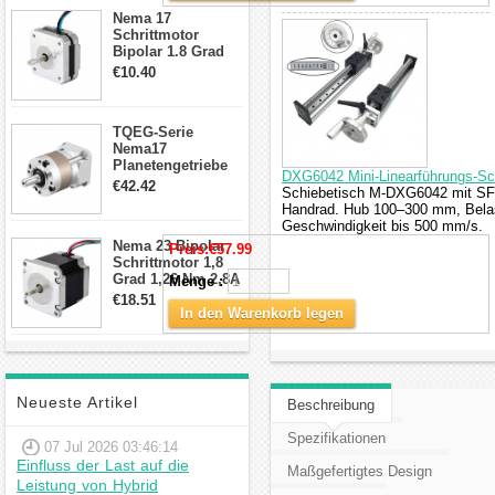
Anschlüssen
Nema 17
Schrittmotor
Bipolar 1.8 Grad
8.7Ncm 1A 3.5V 4
€10.40
Draden Hybrid-
Schrittmotor
TQEG-Serie
Nema17
Planetengetriebe
DXG6042 Mini-Linearführungs-Sch
10:1 Spiel 15Arc-
€42.42
Schiebetisch M-DXG6042 mit SF
min für Nema 17
Handrad. Hub 100–300 mm, Belas
Getriebe
Geschwindigkeit bis 500 mm/s.
Schrittmotor
Nema 23 Bipolar
Preis:
€57.99
Schrittmotor 1,8
Grad 1,26 Nm 2,8A
Menge :
2,5V 4 Drähte
€18.51
23hs22-2804s
In den Warenkorb legen
Hybrid-
Schrittmotor
Neueste Artikel
Beschreibung
Spezifikationen
07 Jul 2026 03:46:14
Einfluss der Last auf die
Maßgefertigtes Design
Leistung von Hybrid