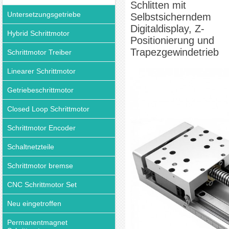
Schlitten mit
Untersetzungsgetriebe
Selbstsicherndem
Digitaldisplay, Z-
Hybrid Schrittmotor
Positionierung und
Trapezgewindetrieb
Schrittmotor Treiber
Linearer Schrittmotor
Getriebeschrittmotor
Closed Loop Schrittmotor
Schrittmotor Encoder
Schaltnetzteile
Schrittmotor bremse
CNC Schrittmotor Set
Neu eingetroffen
Permanentmagnet