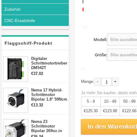
Preis:
€131.89
Zubehör
CNC-Ersatzteile
Modell:
Flaggschiff-Produkt
Größe:
Digitaler
Schrittmotortreiber
DM542T
Schrittmotor
€37.02
Treiber 1.0-4.2A 20-
50VDC für Nema
-
+
Menge:
17, 23, 24
Nema 17 Hybrid-
Schrittmotor
Je mehr Sie kaufen, desto mehr
Schrittmotor
Bipolar 1.8° 59Ncm
5 - 9
10 - 49
50 - 99
2A 4 Drähte mit 1m
€13.32
Kabel & Stecker
€125.30
€123.98
€122.66
für 3D
Drucker/CNC
Nema 23
In den Warenkor
Schrittmotor
Bipolar 269oz.in
2,8A 57x57x76mm
€26.24