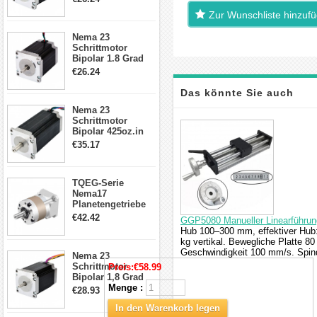
4-Draht-
Zur Wunschliste hinzuf
Schrittmotor
23HS30-2804S
Nema 23
Schrittmotor
Bipolar 1.8 Grad
1.9Nm 3A 3.36V 4
€26.24
Drähte CNC
Schrittmotor DIY
Das könnte Sie auch
CNC Fräse
Nema 23
Schrittmotor
interessieren
Bipolar 425oz.in
4.2A 57x57x114mm
€35.17
4 Draht Hybrid
Schrittmotor
TQEG-Serie
Nema17
Planetengetriebe
5:1 Spiel 15Arc-
€42.42
GGP5080 Manueller Linearführung
min für Nema 17
Hub 100–300 mm, effektiver Hub:
Getriebe
kg vertikal. Bewegliche Platte 
Schrittmotor
Geschwindigkeit 100 mm/s. Spin
Nema 23
Schrittmotor
Preis:
€58.99
Bipolar 1,8 Grad
2,83Nm 4 A 2,26V
Menge :
€28.93
CNC Hybrid-
In den Warenkorb legen
Schrittmotor mit 8