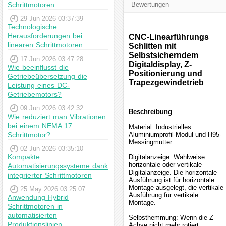
Schrittmotoren
Bewertungen
29 Jun 2026 03:37:39
Technologische
Herausforderungen bei
CNC-Linearführungs
linearen Schrittmotoren
Schlitten mit
Selbstsicherndem
17 Jun 2026 03:47:28
Digitaldisplay, Z-
Wie beeinflusst die
Positionierung und
Getriebeübersetzung die
Trapezgewindetrieb
Leistung eines DC-
Getriebemotors?
09 Jun 2026 03:42:32
Beschreibung
Wie reduziert man Vibrationen
bei einem NEMA 17
Material: Industrielles
Schrittmotor?
Aluminiumprofil-Modul und H95-
Messingmutter.
02 Jun 2026 03:35:10
Kompakte
Digitalanzeige: Wahlweise
horizontale oder vertikale
Automatisierungssysteme dank
Digitalanzeige. Die horizontale
integrierter Schrittmotoren
Ausführung ist für horizontale
Montage ausgelegt, die vertikale
25 May 2026 03:25:07
Ausführung für vertikale
Anwendung Hybrid
Montage.
Schrittmotoren in
automatisierten
Selbsthemmung: Wenn die Z-
Produktionslinien
Achse nicht mehr rotiert,