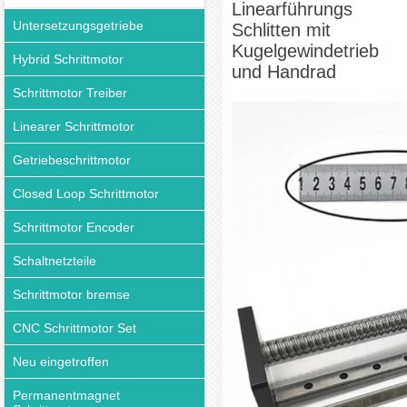
Linearführungs
Untersetzungsgetriebe
Schlitten mit
Kugelgewindetrieb
Hybrid Schrittmotor
und Handrad
Schrittmotor Treiber
Linearer Schrittmotor
Getriebeschrittmotor
Closed Loop Schrittmotor
Schrittmotor Encoder
Schaltnetzteile
Schrittmotor bremse
CNC Schrittmotor Set
Neu eingetroffen
Permanentmagnet