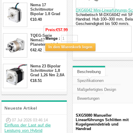
Anschlüssen
Nema 17
Schrittmotor
DXG6042 Mini-Linearführungs-Sch
Bipolar 1.8 Grad
Schiebetisch M-DXG6042 mit SF
8.7Ncm 1A 3.5V 4
Handrad. Hub 100–300 mm, Belas
€10.40
Draden Hybrid-
Geschwindigkeit bis 500 mm/s.
Schrittmotor
Preis:
€57.99
TQEG-Serie
Menge :
Nema17
Planetengetriebe
In den Warenkorb legen
10:1 Spiel 15Arc-
€42.42
min für Nema 17
Getriebe
Schrittmotor
Nema 23 Bipolar
Schrittmotor 1,8
Beschreibung
Grad 1,26 Nm 2,8A
2,5V 4 Drähte
€18.51
Spezifikationen
23hs22-2804s
Hybrid-
Maßgefertigtes Design
Schrittmotor
Bewertungen
Neueste Artikel
SXG5080 Manueller
Linearführungs Schlitten mit
07 Jul 2026 03:46:14
Kugelgewindetrieb und
Einfluss der Last auf die
Handrad
Leistung von Hybrid