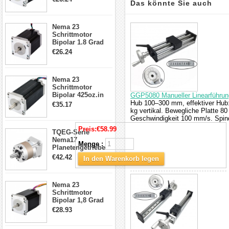
Das könnte Sie auch
4-Draht-
Schrittmotor
23HS30-2804S
interessieren
Nema 23
Schrittmotor
Bipolar 1.8 Grad
1.9Nm 3A 3.36V 4
€26.24
Drähte CNC
Schrittmotor DIY
CNC Fräse
Nema 23
Schrittmotor
Bipolar 425oz.in
GGP5080 Manueller Linearführung
4.2A 57x57x114mm
Hub 100–300 mm, effektiver Hub:
€35.17
4 Draht Hybrid
kg vertikal. Bewegliche Platte 
Schrittmotor
Geschwindigkeit 100 mm/s. Spin
Preis:
€58.99
TQEG-Serie
Nema17
Menge :
Planetengetriebe
5:1 Spiel 15Arc-
€42.42
In den Warenkorb legen
min für Nema 17
Getriebe
Schrittmotor
Nema 23
Schrittmotor
Bipolar 1,8 Grad
2,83Nm 4 A 2,26V
€28.93
CNC Hybrid-
Schrittmotor mit 8