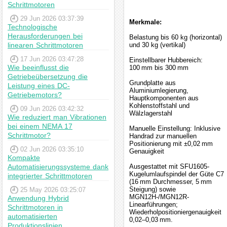
Schrittmotoren
29 Jun 2026 03:37:39
Merkmale:
Technologische
Herausforderungen bei
Belastung bis 60 kg (horizontal)
linearen Schrittmotoren
und 30 kg (vertikal)
17 Jun 2026 03:47:28
Einstellbarer Hubbereich:
Wie beeinflusst die
100 mm bis 300 mm
Getriebeübersetzung die
Grundplatte aus
Leistung eines DC-
Aluminiumlegierung,
Getriebemotors?
Hauptkomponenten aus
Kohlenstoffstahl und
09 Jun 2026 03:42:32
Wälzlagerstahl
Wie reduziert man Vibrationen
bei einem NEMA 17
Manuelle Einstellung: Inklusive
Schrittmotor?
Handrad zur manuellen
Positionierung mit ±0,02 mm
02 Jun 2026 03:35:10
Genauigkeit
Kompakte
Automatisierungssysteme dank
Ausgestattet mit SFU1605-
Kugelumlaufspindel der Güte C7
integrierter Schrittmotoren
(16 mm Durchmesser, 5 mm
Steigung) sowie
25 May 2026 03:25:07
MGN12H-/MGN12R-
Anwendung Hybrid
Linearführungen;
Schrittmotoren in
Wiederholpositioniergenauigkeit
automatisierten
0,02–0,03 mm.
Produktionslinien