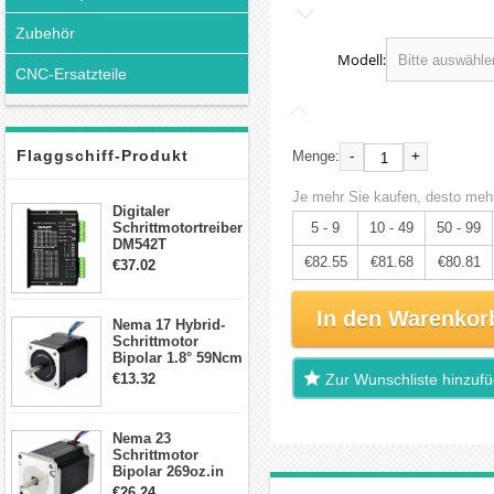
Zubehör
Modell:
CNC-Ersatzteile
Flaggschiff-Produkt
-
+
Menge:
Je mehr Sie kaufen, desto mehr
Digitaler
Schrittmotortreiber
5 - 9
10 - 49
50 - 99
DM542T
Schrittmotor
€82.55
€81.68
€80.81
€37.02
Treiber 1.0-4.2A 20-
50VDC für Nema
17, 23, 24
In den Warenkor
Nema 17 Hybrid-
Schrittmotor
Schrittmotor
Bipolar 1.8° 59Ncm
2A 4 Drähte mit 1m
€13.32
Zur Wunschliste hinzuf
Kabel & Stecker
für 3D
Drucker/CNC
Nema 23
Schrittmotor
Bipolar 269oz.in
2,8A 57x57x76mm
€26.24