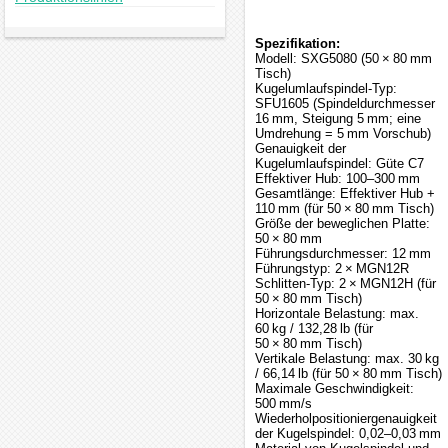
Spezifikation:
Modell: SXG5080 (50 × 80 mm
Tisch)
Kugelumlaufspindel-Typ:
SFU1605 (Spindeldurchmesser
16 mm, Steigung 5 mm; eine
Umdrehung = 5 mm Vorschub)
Genauigkeit der
Kugelumlaufspindel: Güte C7
Effektiver Hub: 100–300 mm
Gesamtlänge: Effektiver Hub +
110 mm (für 50 × 80 mm Tisch)
Größe der beweglichen Platte:
50 × 80 mm
Führungsdurchmesser: 12 mm
Führungstyp: 2 × MGN12R
Schlitten-Typ: 2 × MGN12H (für
50 × 80 mm Tisch)
Horizontale Belastung: max.
60 kg / 132,28 lb (für
50 × 80 mm Tisch)
Vertikale Belastung: max. 30 kg
/ 66,14 lb (für 50 × 80 mm Tisch)
Maximale Geschwindigkeit:
500 mm/s
Wiederholpositioniergenauigkeit
der Kugelspindel: 0,02–0,03 mm