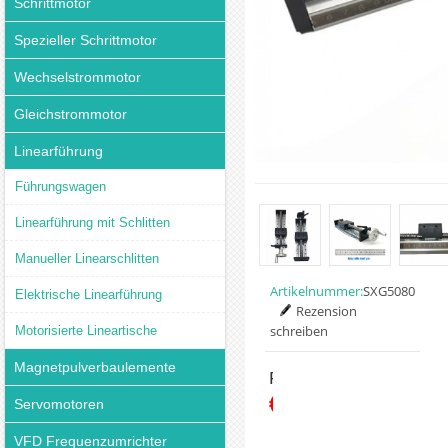
Schrittmotor
Spezieller Schrittmotor
Wechselstrommotor
Gleichstrommotor
Linearführung
Führungswagen
Linearführung mit Schlitten
Manueller Linearschlitten
Artikelnummer:
SXG5080
Elektrische Linearführung
Rezension
schreiben
Motorisierte Lineartische
Magnetpulverbaulemente
Preis:
€86.89
Servomotoren
VFD Frequenzumrichter