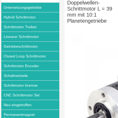
Doppelwellen-
Untersetzungsgetriebe
Schrittmotor L = 39
mm mit 10:1
Hybrid Schrittmotor
Planetengetriebe
Schrittmotor Treiber
Linearer Schrittmotor
Getriebeschrittmotor
Closed Loop Schrittmotor
Schrittmotor Encoder
Schaltnetzteile
Schrittmotor bremse
CNC Schrittmotor Set
Neu eingetroffen
Permanentmagnet