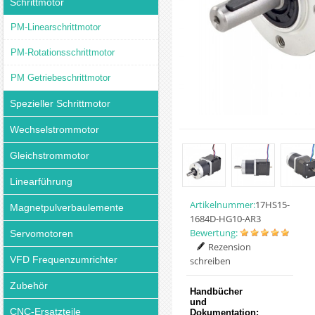
Schrittmotor
PM-Linearschrittmotor
PM-Rotationsschrittmotor
PM Getriebeschrittmotor
Spezieller Schrittmotor
Wechselstrommotor
Gleichstrommotor
Linearführung
Artikelnummer:
17HS15-
Magnetpulverbaulemente
1684D-HG10-AR3
Bewertung:
Servomotoren
Rezension
VFD Frequenzumrichter
schreiben
Zubehör
Handbücher
und
CNC-Ersatzteile
Dokumentation: