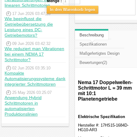
Menge :
linearen Schrittmotoren
In den Warenkorb legen
17 Jun 2026 03:47:28
Wie beeinflusst die
Getriebeübersetzung die
Leistung eines DC-
Getriebemotors?
Beschreibung
09 Jun 2026 03:42:32
Spezifikationen
Wie reduziert man Vibrationen
Maßgefertigtes Design
bei einem NEMA 17
Schrittmotor?
Bewertungen(2)
02 Jun 2026 03:35:10
Kompakte
Automatisierungssysteme dank
Nema 17 Doppelwellen-
integrierter Schrittmotoren
Schrittmotor L = 39 mm
25 May 2026 03:25:07
mit 10:1
Anwendung Hybrid
Planetengetriebe
Schrittmotoren in
automatisierten
Produktionslinien
Elektrische Spezifikation
Hersteller #: 17HS15-1684D-
HG10-AR3