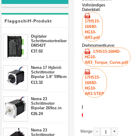
Vollständiges
Datenblatt:
Flaggschiff-Produkt
17HS15-
1684D-
HG10-
Digitaler
AR3.pdf
Schrittmotortreiber
DM542T
Drehmomentkurve:
Schrittmotor
€37.02
17HS15-1684D-
Treiber 1.0-4.2A 20-
HG10-
50VDC für Nema
AR3_Torque_Curve.pdf
17, 23, 24
Nema 17 Hybrid-
Schrittmotor
Schrittmotor
Bipolar 1.8° 59Ncm
17HS15-
2A 4 Drähte mit 1m
€13.32
1684D-
Kabel & Stecker
HG10-
für 3D
AR3.STEP
Drucker/CNC
Nema 23
Schrittmotor
Preis:
Bipolar 269oz.in
2,8A 57x57x76mm
€54.62
€26.24
4-Draht-
Schrittmotor
23HS30-2804S
Nema 23
-
+
Menge:
Schrittmotor