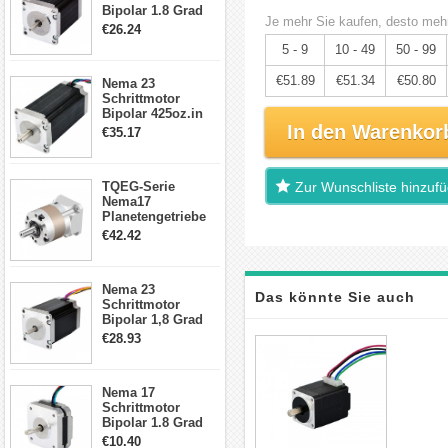
Bipolar 1.8 Grad
Je mehr Sie kaufen, desto mehr
1.9Nm 3A 3.36V 4
€26.24
Drähte CNC
5 - 9
10 - 49
50 - 99
Schrittmotor DIY
CNC Fräse
€51.89
€51.34
€50.80
Nema 23
Schrittmotor
Bipolar 425oz.in
4.2A 57x57x114mm
In den Warenkor
€35.17
4 Draht Hybrid
Schrittmotor
TQEG-Serie
Zur Wunschliste hinzuf
Nema17
Planetengetriebe
5:1 Spiel 15Arc-
€42.42
min für Nema 17
Getriebe
Schrittmotor
Nema 23
Das könnte Sie auch
Schrittmotor
Bipolar 1,8 Grad
2,83Nm 4 A 2,26V
€28.93
interessieren
CNC Hybrid-
Schrittmotor mit 8
Anschlüssen
Nema 17
Schrittmotor
Bipolar 1.8 Grad
8.7Ncm 1A 3.5V 4
€10.40