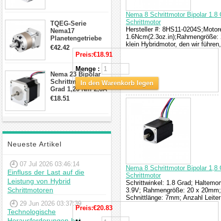
Draden Hybrid-
Schrittmotor
Nema 8 Schrittmotor Bipolar 1.8 
Schrittmotor
TQEG-Serie
Hersteller #: 8HS11-0204S;Motore
Nema17
1.6Ncm(2.3oz.in);Rahmengröße: 2
Planetengetriebe
klein Hybridmotor, den wir führe
10:1 Spiel 15Arc-
€42.42
min für Nema 17
Preis:
€18.91
Getriebe
Schrittmotor
Menge :
Nema 23 Bipolar
Schrittmotor 1,8
In den Warenkorb legen
Grad 1,26 Nm 2,8A
2,5V 4 Drähte
€18.51
23hs22-2804s
Hybrid-
Schrittmotor
Neueste Artikel
07 Jul 2026 03:46:14
Nema 8 Schrittmotor Bipolar 1,8
Einfluss der Last auf die
Schrittmotor
Leistung von Hybrid
Schrittwinkel: 1.8 Grad; Haltem
Schrittmotoren
3.9V; Rahmengröße: 20 x 20mm;
Schnittlänge: 7mm; Anzahl Leite
29 Jun 2026 03:37:39
Preis:
€20.83
Technologische
Herausforderungen bei