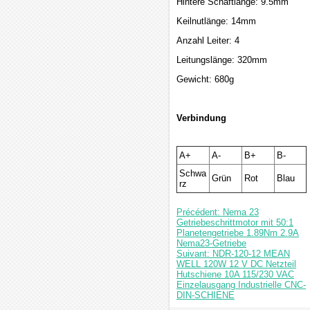
Hintere Schaftlänge: 9.5mm
Keilnutlänge: 14mm
Anzahl Leiter: 4
Leitungslänge: 320mm
Gewicht: 680g
Verbindung
A+
A-
B+
B-
Schwa
Grün
Rot
Blau
rz
Précédent: Nema 23
Getriebeschrittmotor mit 50:1
Planetengetriebe 1.89Nm 2.9A
Nema23-Getriebe
Suivant: NDR-120-12 MEAN
WELL 120W 12 V DC Netzteil
Hutschiene 10A 115/230 VAC
Einzelausgang Industrielle CNC-
DIN-SCHIENE