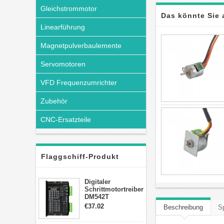
Gleichstrommotor
Das könnte Sie 
Linearführung
Magnetpulverbaulemente
Servomotoren
VFD Frequenzumrichter
Zubehör
CNC-Ersatzteile
Flaggschiff-Produkt
Digitaler
Schrittmotortreiber
DM542T
Schrittmotor
€37.02
Beschreibung
Sp
Treiber 1.0-4.2A 20-
50VDC für Nema