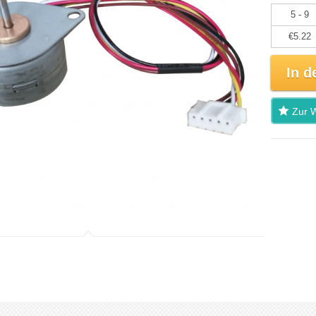
5 - 9
€5.22
In d
Zur W