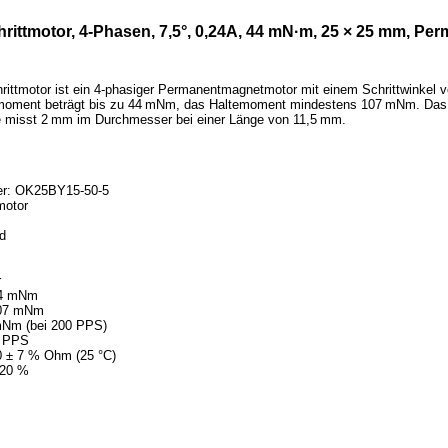
ttmotor, 4-Phasen, 7,5°, 0,24A, 44 mN·m, 25 × 25 mm, P
tmotor ist ein 4-phasiger Permanentmagnetmotor mit einem Schrittwinkel von
oment beträgt bis zu 44 mNm, das Haltemoment mindestens 107 mNm. Das
 misst 2 mm im Durchmesser bei einer Länge von 11,5 mm.
mer: OK25BY15-50-5
motor
ad
r
44 mNm
107 mNm
Nm (bei 200 PPS)
0 PPS
0 ± 7 % Ohm (25 °C)
 20 %