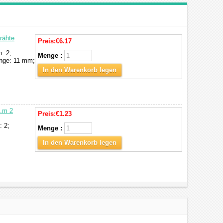
rähte
Preis:
€6.17
: 2;
Menge :
änge: 11 mm;
In den Warenkorb legen
N.m 2
Preis:
€1.23
: 2;
Menge :
In den Warenkorb legen