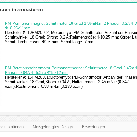
auch interessieren
PM Permanentmagnet Schrittmotor 18 Grad 1.96mN.m 2 Phasen 0.2A 4 D
Φ10.25x11mm
Hersteller #: 10PM20L02; Motorentyp: PM-Schrittmotor; Anzahl der Phasen
Schrittwinkel: 18 Grad; Strom: 0.2 A;Rahmengröße: Φ10.25 mm;Körper L
Schaftdurchmesser: Φ1.5 mm; Schaftlänge: 7 mm.
PM Rotationsschrittmotor Permanentmagnet-Schrittmotor 18 Grad 2.45m
Phasen 0.04A 4 Drähte Φ15x12mm
Hersteller #: 15PM20L01;Motorentyp: PM-Schrittmotor; Anzahl der Phasen
Schrittwinkel: 18 Grad;Strom: 0.04 A; Haltemoment: 2.45 mN.m(0.347
oz.in);Rastmoment: 0.98 mN.m(0.139 oz.in).
ezifikationen
Maßgefertigtes Design
Bewertungen