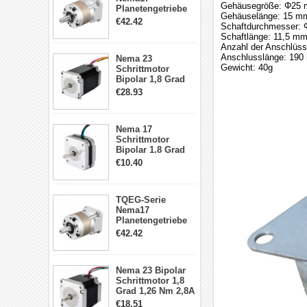
Gehäusegröße: Φ25
Planetengetriebe
Gehäuselänge: 15 m
5:1 Spiel 15Arc-
€42.42
Schaftdurchmesser:
min für Nema 17
Schaftlänge: 11,5 m
Getriebe
Anzahl der Anschlüss
Schrittmotor
Anschlusslänge: 19
Nema 23
Gewicht: 40g
Schrittmotor
Bipolar 1,8 Grad
2,83Nm 4 A 2,26V
€28.93
CNC Hybrid-
Schrittmotor mit 8
Anschlüssen
Nema 17
Schrittmotor
Bipolar 1.8 Grad
8.7Ncm 1A 3.5V 4
€10.40
Draden Hybrid-
Schrittmotor
TQEG-Serie
Nema17
Planetengetriebe
10:1 Spiel 15Arc-
€42.42
min für Nema 17
Getriebe
Schrittmotor
Nema 23 Bipolar
Schrittmotor 1,8
Grad 1,26 Nm 2,8A
2,5V 4 Drähte
€18.51