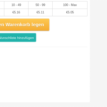
10 - 49
50 - 99
100 - Max
€5.16
€5.11
€5.05
en Warenkorb legen
unschliste hinzufügen