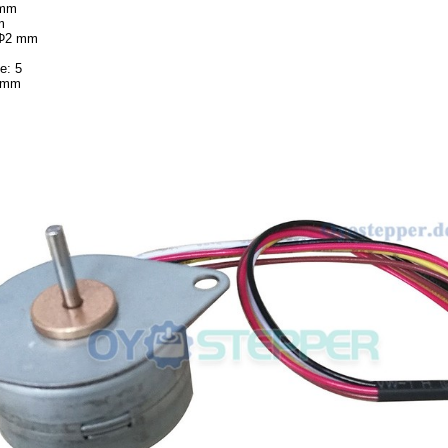
 mm
m
 Φ2 mm
m
e: 5
0 mm