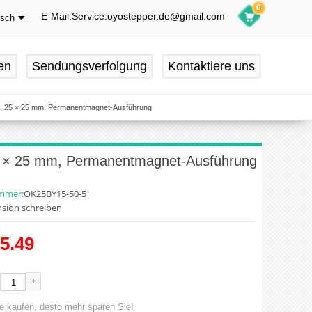
0
E-Mail:Service.oyostepper.de@gmail.com
tsch
glish
utsch
en
Sendungsverfolgung
Kontaktiere uns
ançais
pañol
m, 25 × 25 mm, Permanentmagnet-Ausführung
5 × 25 mm, Permanentmagnet-Ausführung
ummer:
OK25BY15-50-5
sion schreiben
5.49
+
e kaufen, desto mehr sparen Sie!