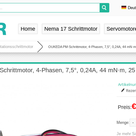
Deu
En
De
Home
Nema 17 Schrittmotor
Servomotor
Fr
Es
ationsschrittmotor
OUKEDA PM-Schrittmotor, 4-Phasen, 7,5°, 0,24A, 44 mN·
hrittmotor, 4-Phasen, 7,5°, 0,24A, 44 mN·m, 2
Artikeln
Rezen
€
Preis:
-
Menge:
Je mehr Si