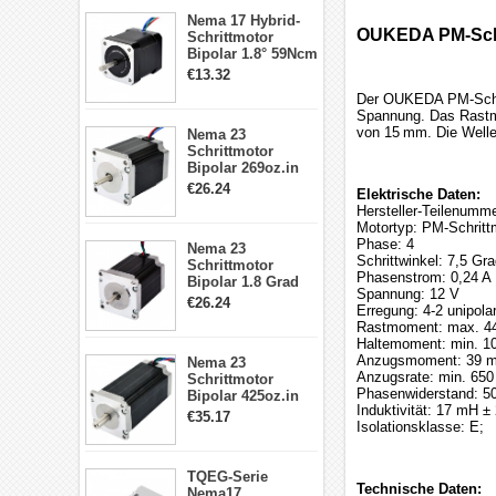
17, 23, 24
Nema 17 Hybrid-
Schrittmotor
OUKEDA PM-Schri
Schrittmotor
Bipolar 1.8° 59Ncm
2A 4 Drähte mit 1m
€13.32
Kabel & Stecker
Der OUKEDA PM-Schrit
für 3D
Spannung. Das Rastm
Drucker/CNC
von 15 mm. Die Welle
Nema 23
Schrittmotor
Bipolar 269oz.in
2,8A 57x57x76mm
€26.24
Elektrische Daten:
4-Draht-
Hersteller-Teilenum
Schrittmotor
Motortyp: PM-Schritt
23HS30-2804S
Phase: 4
Nema 23
Schrittwinkel: 7,5 Gr
Schrittmotor
Phasenstrom: 0,24 A
Bipolar 1.8 Grad
Spannung: 12 V
1.9Nm 3A 3.36V 4
€26.24
Erregung: 4-2 unipola
Drähte CNC
Rastmoment: max. 
Schrittmotor DIY
Haltemoment: min. 
CNC Fräse
Anzugsmoment: 39 m
Nema 23
Anzugsrate: min. 65
Schrittmotor
Phasenwiderstand: 5
Bipolar 425oz.in
Induktivität: 17 mH ±
4.2A 57x57x114mm
€35.17
Isolationsklasse: E;
4 Draht Hybrid
Schrittmotor
TQEG-Serie
Technische Daten:
Nema17