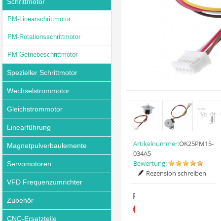
Schrittmotor
PM-Linearschrittmotor
PM-Rotationsschrittmotor
PM Getriebeschrittmotor
Spezieller Schrittmotor
Wechselstrommotor
Gleichstrommotor
Linearführung
Artikelnummer:
OK25PM15-
Magnetpulverbaulemente
034A5
Bewertung:
Servomotoren
Rezension schreiben
VFD Frequenzumrichter
Preis:
Zubehör
€4.99
CNC-Ersatzteile