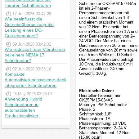
Schrittmotor OK25PM15-034A5
linearen Schrittmotoren
ist ein 2-Phasen-
Permanentmagnetmotor mit
17 Jun 2026 03:47:28
einem Schrittwinkel von 1,8°
Wie beeinflusst die
und einem statischen Moment
Getriebeübersetzung die
von 12 Ncm. Er arbeitet bei
Leistung eines DC-
einem Phasenstrom von 1 A und
Getriebemotors?
einer Betriebsspannung von 2–
24 VDC. Der Motor hat einen
09 Jun 2026 03:42:32
Durchmesser von 36,5 mm, eine
Wie reduziert man Vibrationen
Gehäuselänge von 20 mm sowie
bei einem NEMA 17
eine 5 mm Welle mit D-Schnitt.
Der Phasenwiderstand beträgt
Schrittmotor?
10 Ohm, die Induktivität 6 mH.
Anschlusslänge: 240 mm,
02 Jun 2026 03:35:10
Gewicht: 100 g.
Kompakte
Automatisierungssysteme dank
integrierter Schrittmotoren
Elektrische Daten:
25 May 2026 03:25:07
Hersteller-Teilenummer:
Anwendung Hybrid
OK25PM15-034A5
Schrittmotoren in
Motortyp: PM-Schrittmotor
Phase: 2
automatisierten
Schrittwinkel: 1,8°
Produktionslinien
Phasenstrom: 1A
Phasenspannung: 10 VDC
Betriebsspannung: 2–24 V
Statisches Moment: 12 Ncm
(16,90 oz.in)