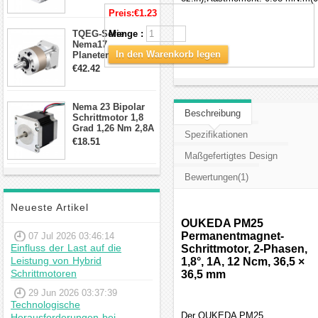
Draden Hybrid-
Preis:
€1.23
Schrittmotor
TQEG-Serie
Menge :
Nema17
In den Warenkorb legen
Planetengetriebe
10:1 Spiel 15Arc-
€42.42
min für Nema 17
Getriebe
Schrittmotor
Nema 23 Bipolar
Beschreibung
Schrittmotor 1,8
Grad 1,26 Nm 2,8A
Spezifikationen
2,5V 4 Drähte
€18.51
23hs22-2804s
Maßgefertigtes Design
Hybrid-
Schrittmotor
Bewertungen(1)
Neueste Artikel
OUKEDA PM25
Permanentmagnet-
07 Jul 2026 03:46:14
Einfluss der Last auf die
Schrittmotor, 2-Phasen,
Leistung von Hybrid
1,8°, 1A, 12 Ncm, 36,5 ×
Schrittmotoren
36,5 mm
29 Jun 2026 03:37:39
Technologische
Der OUKEDA PM25
Herausforderungen bei