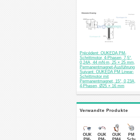
Précédent: OUKEDA PM-
Schrittmotor, 4-Phasen, 7,5°,
0,24A, 44 mN·m, 25 × 25 mm,
Permanentmagnet-Ausführung
Suivant: OUKEDA PM Linear-
Schrittmotor mit
Permanentmagnet, 15°, 0,23A,
4-Phasen, Ø25 × 16 mm
Verwandte Produkte
OUKEDA
OUKEDA
OUKEDA
PM
PM-
PM-
PM42
Schrit