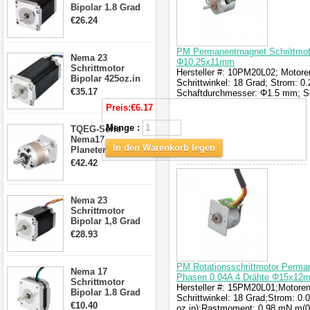
Bipolar 1.8 Grad
1.9Nm 3A 3.36V 4
€26.24
Drähte CNC
Schrittmotor DIY
CNC Fräse
PM Permanentmagnet Schrittmot
Nema 23
Φ10.25x11mm
Schrittmotor
Hersteller #: 10PM20L02; Motore
Bipolar 425oz.in
Schrittwinkel: 18 Grad; Strom:
4.2A 57x57x114mm
€35.17
Schaftdurchmesser: Φ1.5 mm; S
4 Draht Hybrid
Preis:
€6.17
Schrittmotor
Menge :
TQEG-Serie
Nema17
In den Warenkorb legen
Planetengetriebe
5:1 Spiel 15Arc-
€42.42
min für Nema 17
Getriebe
Schrittmotor
Nema 23
Schrittmotor
Bipolar 1,8 Grad
2,83Nm 4 A 2,26V
€28.93
CNC Hybrid-
Schrittmotor mit 8
Anschlüssen
PM Rotationsschrittmotor Perma
Nema 17
Phasen 0.04A 4 Drähte Φ15x12
Schrittmotor
Hersteller #: 15PM20L01;Motoren
Bipolar 1.8 Grad
Schrittwinkel: 18 Grad;Strom: 0
8.7Ncm 1A 3.5V 4
€10.40
oz.in);Rastmoment: 0.98 mN.m(0.