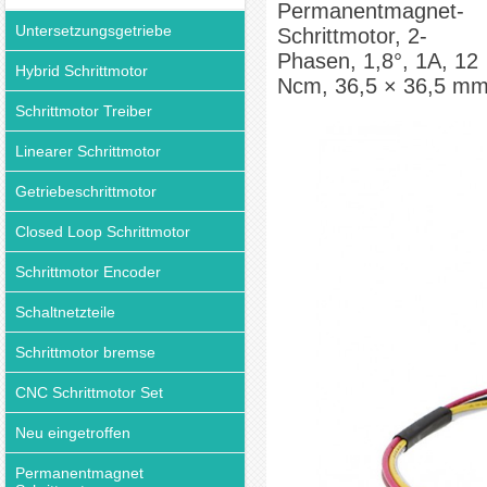
Permanentmagnet-
Untersetzungsgetriebe
Schrittmotor, 2-
Phasen, 1,8°, 1A, 12
Hybrid Schrittmotor
Ncm, 36,5 × 36,5 m
Schrittmotor Treiber
Linearer Schrittmotor
Getriebeschrittmotor
Closed Loop Schrittmotor
Schrittmotor Encoder
Schaltnetzteile
Schrittmotor bremse
CNC Schrittmotor Set
Neu eingetroffen
Permanentmagnet