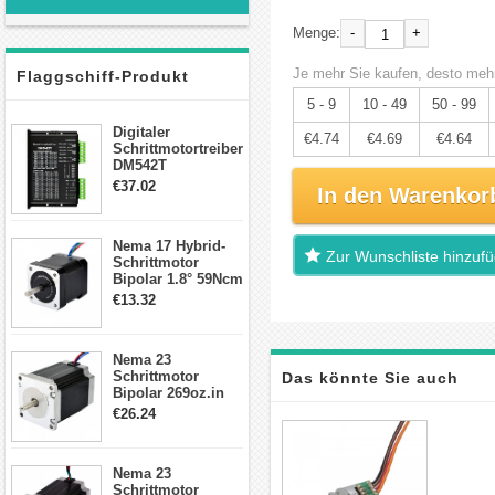
-
+
Menge:
Je mehr Sie kaufen, desto mehr
Flaggschiff-Produkt
5 - 9
10 - 49
50 - 99
Digitaler
€4.74
€4.69
€4.64
Schrittmotortreiber
DM542T
Schrittmotor
€37.02
In den Warenkor
Treiber 1.0-4.2A 20-
50VDC für Nema
17, 23, 24
Nema 17 Hybrid-
Schrittmotor
Zur Wunschliste hinzuf
Schrittmotor
Bipolar 1.8° 59Ncm
2A 4 Drähte mit 1m
€13.32
Kabel & Stecker
für 3D
Drucker/CNC
Nema 23
Schrittmotor
Das könnte Sie auch
Bipolar 269oz.in
2,8A 57x57x76mm
€26.24
interessieren
4-Draht-
Schrittmotor
23HS30-2804S
Nema 23
Schrittmotor