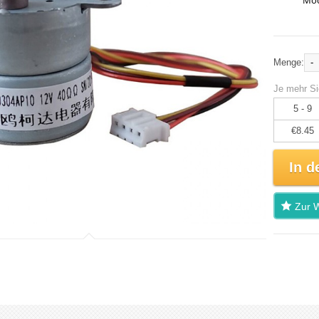
Mod
-
Menge:
Je mehr Si
5 - 9
€8.45
In d
Zur W