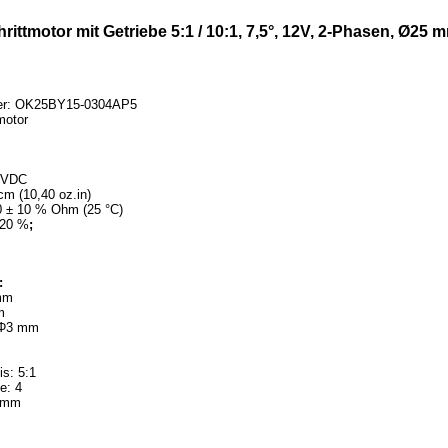
tmotor mit Getriebe 5:1 / 10:1, 7,5°, 12V, 2-Phasen, Ø25 
mer: OK25BY15-0304AP5
motor
 VDC
m (10,40 oz.in)
0 ± 10 % Ohm (25 °C)
 20 %
;
:
mm
m
 Φ3 mm
s: 5:1
e: 4
0 mm