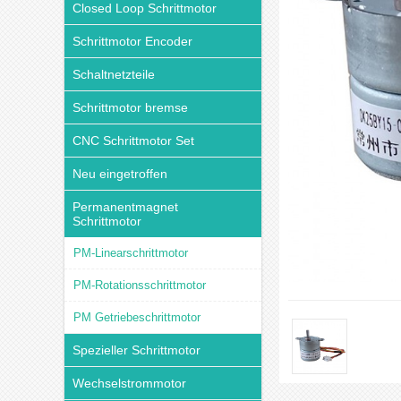
Closed Loop Schrittmotor
Schrittmotor Encoder
Schaltnetzteile
Schrittmotor bremse
CNC Schrittmotor Set
Neu eingetroffen
Permanentmagnet
Schrittmotor
PM-Linearschrittmotor
PM-Rotationsschrittmotor
PM Getriebeschrittmotor
Spezieller Schrittmotor
Wechselstrommotor