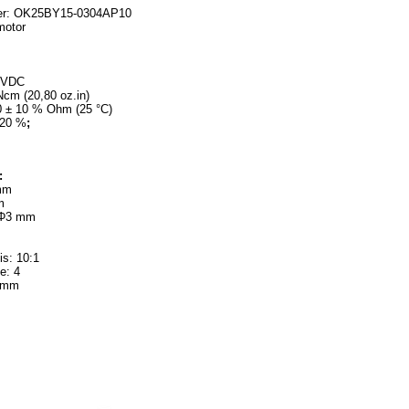
mer: OK25BY15-0304AP10
motor
 VDC
cm (20,80 oz.in)
0 ± 10 % Ohm (25 °C)
 20 %
;
:
mm
m
 Φ3 mm
is: 10:1
e: 4
0 mm