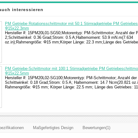
auch interessieren
PM Getriebe Rotationsschrittmotor mit 50:1 Stirnradgetriebe PM Getriebes
Φ15x22.3mm
Hersteller #: 15PM20L01-SG50;Motorentyp: PM-Schrittmotor; Anzahl der 
2;Schrittwinkel: 0.36 Grad;Strom: 0.5 A;Haltemoment: 53.9 mN.m(7.634
oz.in);Rahmengröße: Φ15 mm;Körper Länge: 22.3 mm;Länge des Getriebe
PM Getriebe-Schrittmotor mit 100:1 Stirnradgetriebe PM Getriebeschrittmo
Φ15x22.5mm
Hersteller #: 15PM20L02-SG100;Motorentyp: PM-Schrittmotor; Anzahl der
Schrittwinkel: 0.18 Grad;Strom: 0.5 A; Haltemoment: 14.7 Ncm(20.821 oz.i
Rahmengröße: Φ15 mm; Körper Länge: 22.5 mm; Länge des Getriebes: 1
ezifikationen
Maßgefertigtes Design
Bewertungen(1)