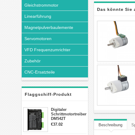
Gleichstrommotor
Das könnte Sie 
Linearführung
Magnetpulverbaulemente
Servomotoren
VFD Frequenzumrichter
Zubehör
CNC-Ersatzteile
Flaggschiff-Produkt
Digitaler
Schrittmotortreiber
DM542T
Schrittmotor
€37.02
Beschreibung
Sp
Treiber 1.0-4.2A 20-
50VDC für Nema