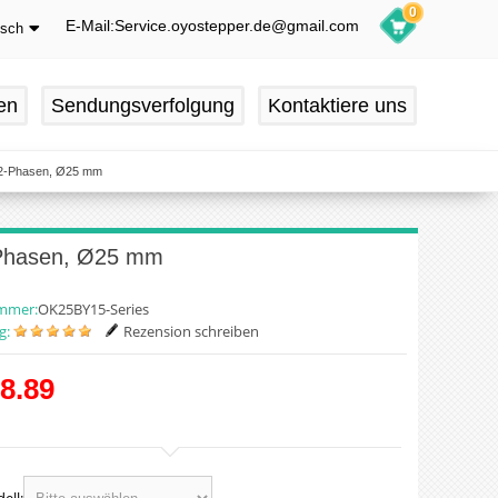
0
E-Mail:Service.oyostepper.de@gmail.com
tsch
glish
utsch
en
Sendungsverfolgung
Kontaktiere uns
ançais
pañol
, 2-Phasen, Ø25 mm
2-Phasen, Ø25 mm
ummer:
OK25BY15-Series
g:
Rezension schreiben
8.89