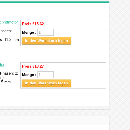
chrittmotor
Preis:
€15.62
Phasen:
Menge :
s: 11.3 mm.
In den Warenkorb legen
tor
Preis:
€10.27
 Phasen: 2;
Menge :
n);
1.5 mm.
In den Warenkorb legen