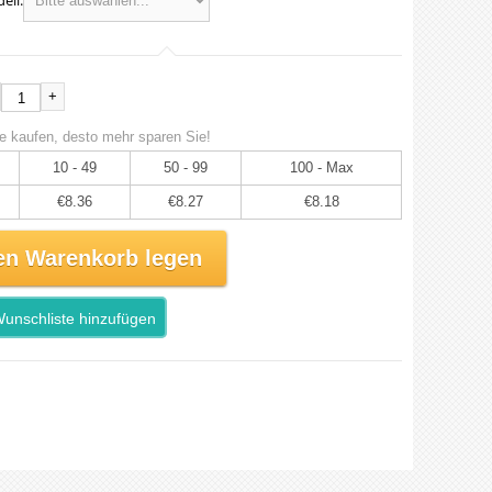
ell:
+
e kaufen, desto mehr sparen Sie!
10 - 49
50 - 99
100 - Max
€8.36
€8.27
€8.18
en Warenkorb legen
unschliste hinzufügen