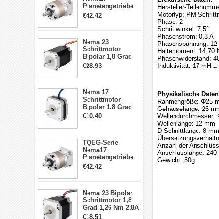
Planetengetriebe
Hersteller-Teilenum
5:1 Spiel 15Arc-
Motortyp: PM-Schritt
€42.42
min für Nema 17
Phase: 2
Getriebe
Schrittwinkel: 7,5°
Schrittmotor
Phasenstrom: 0,3 A
Nema 23
Phasenspannung: 12
Schrittmotor
Haltemoment: 14,70 N
Bipolar 1,8 Grad
Phasenwiderstand: 4
2,83Nm 4 A 2,26V
€28.93
Induktivität: 17 mH ±
CNC Hybrid-
Schrittmotor mit 8
Anschlüssen
Nema 17
Physikalische Daten
Schrittmotor
Rahmengröße: Φ25 
Bipolar 1.8 Grad
Gehäuselänge: 25 m
8.7Ncm 1A 3.5V 4
€10.40
Wellendurchmesser:
Draden Hybrid-
Wellenlänge: 12 mm
Schrittmotor
D-Schnittlänge: 8 mm
Übersetzungsverhältn
TQEG-Serie
Anzahl der Anschlüss
Nema17
Anschlusslänge: 24
Planetengetriebe
Gewicht: 50g
10:1 Spiel 15Arc-
€42.42
min für Nema 17
Getriebe
Schrittmotor
Nema 23 Bipolar
Schrittmotor 1,8
Grad 1,26 Nm 2,8A
2,5V 4 Drähte
€18.51