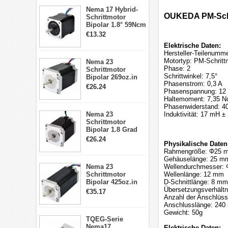
17, 23, 24
Nema 17 Hybrid-
Schrittmotor
OUKEDA PM-Schrit
Schrittmotor
Bipolar 1.8° 59Ncm
2A 4 Drähte mit 1m
€13.32
Kabel & Stecker
Elektrische Daten:
für 3D
Hersteller-Teilenum
Drucker/CNC
Motortyp: PM-Schritt
Nema 23
Phase: 2
Schrittmotor
Schrittwinkel: 7,5°
Bipolar 269oz.in
Phasenstrom: 0,3 A
2,8A 57x57x76mm
€26.24
Phasenspannung: 12
4-Draht-
Haltemoment: 7,35 Nc
Schrittmotor
Phasenwiderstand: 4
23HS30-2804S
Nema 23
Induktivität: 17 mH ±
Schrittmotor
Bipolar 1.8 Grad
1.9Nm 3A 3.36V 4
€26.24
Physikalische Daten
Drähte CNC
Rahmengröße: Φ25 
Schrittmotor DIY
Gehäuselänge: 25 m
CNC Fräse
Nema 23
Wellendurchmesser:
Schrittmotor
Wellenlänge: 12 mm
Bipolar 425oz.in
D-Schnittlänge: 8 mm
4.2A 57x57x114mm
Übersetzungsverhältni
€35.17
4 Draht Hybrid
Anzahl der Anschlüss
Schrittmotor
Anschlusslänge: 24
Gewicht: 50g
TQEG-Serie
Nema17
Elektrische Daten: