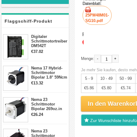
Datenblatt:
25PM48M01-
SG10.pdf
Flaggschiff-Produkt
Preis:
Digitaler
€6.17
Schrittmotortreiber
DM542T
Schrittmotor
€37.02
Treiber 1.0-4.2A 20-
-
+
Menge:
50VDC für Nema
17, 23, 24
Nema 17 Hybrid-
Schrittmotor
Je mehr Sie kaufen, desto mehr
Schrittmotor
Bipolar 1.8° 59Ncm
5 - 9
10 - 49
50 - 99
2A 4 Drähte mit 1m
€13.32
Kabel & Stecker
€5.86
€5.80
€5.74
für 3D
Drucker/CNC
Nema 23
In den Warenkor
Schrittmotor
Bipolar 269oz.in
2,8A 57x57x76mm
€26.24
4-Draht-
Zur Wunschliste hinzuf
Schrittmotor
23HS30-2804S
Nema 23
Schrittmotor