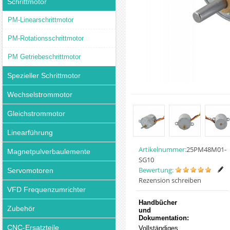
Schrittmotor
PM-Linearschrittmotor
PM-Rotationsschrittmotor
PM Getriebeschrittmotor
Spezieller Schrittmotor
Wechselstrommotor
Gleichstrommotor
Linearführung
Artikelnummer:
25PM48M01-
Magnetpulverbaulemente
SG10
Bewertung:
Servomotoren
Rezension schreiben
VFD Frequenzumrichter
Handbücher
Zubehör
und
Dokumentation:
CNC-Ersatzteile
Vollständiges