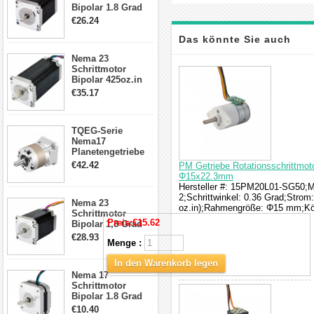
Bipolar 1.8 Grad
1.9Nm 3A 3.36V 4
€26.24
Drähte CNC
Schrittmotor DIY
Das könnte Sie auch
CNC Fräse
Nema 23
interessieren
Schrittmotor
Bipolar 425oz.in
4.2A 57x57x114mm
€35.17
4 Draht Hybrid
Schrittmotor
TQEG-Serie
Nema17
Planetengetriebe
5:1 Spiel 15Arc-
€42.42
PM Getriebe Rotationsschrittmoto
min für Nema 17
Φ15x22.3mm
Getriebe
Hersteller #: 15PM20L01-SG50;Mo
Schrittmotor
2;Schrittwinkel: 0.36 Grad;Stro
Nema 23
oz.in);Rahmengröße: Φ15 mm;Kör
Schrittmotor
Preis:
€15.62
Bipolar 1,8 Grad
2,83Nm 4 A 2,26V
€28.93
Menge :
CNC Hybrid-
Schrittmotor mit 8
In den Warenkorb legen
Anschlüssen
Nema 17
Schrittmotor
Bipolar 1.8 Grad
8.7Ncm 1A 3.5V 4
€10.40