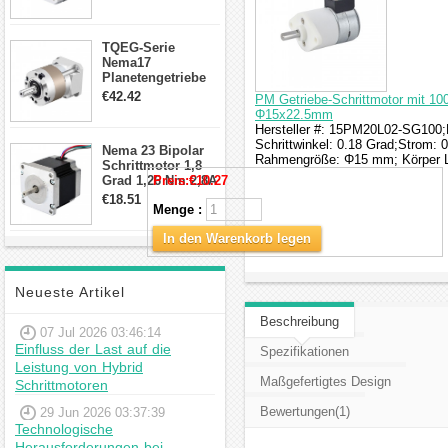
Draden Hybrid-
Schrittmotor
TQEG-Serie
Nema17
Planetengetriebe
10:1 Spiel 15Arc-
€42.42
PM Getriebe-Schrittmotor mit 100
min für Nema 17
Φ15x22.5mm
Getriebe
Hersteller #: 15PM20L02-SG100;M
Schrittmotor
Schrittwinkel: 0.18 Grad;Strom: 
Nema 23 Bipolar
Rahmengröße: Φ15 mm; Körper L
Schrittmotor 1,8
Grad 1,26 Nm 2,8A
Preis:
€10.27
2,5V 4 Drähte
€18.51
Menge :
23hs22-2804s
Hybrid-
In den Warenkorb legen
Schrittmotor
Neueste Artikel
Beschreibung
07 Jul 2026 03:46:14
Einfluss der Last auf die
Spezifikationen
Leistung von Hybrid
Maßgefertigtes Design
Schrittmotoren
Bewertungen(1)
29 Jun 2026 03:37:39
Technologische
Herausforderungen bei