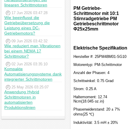
linearen Schrittmotoren
PM Getriebe-
17 Jun 2026 03:47:28
Schrittmotor mit 10:1
Wie beeinflusst die
Stirnradgetriebe PM
Getriebeübersetzung die
Getriebeschrittmotor
Leistung eines DC-
Φ25x25mm
Getriebemotors?
09 Jun 2026 03:42:32
Wie reduziert man Vibrationen
Elektrische Spezifikation
bei einem NEMA 17
Schrittmotor?
Hersteller #: 25PM48M01-SG10
02 Jun 2026 03:35:10
Motorentyp: PM-Schrittmotor
Kompakte
Anzahl der Phasen: 4
Automatisierungssysteme dank
integrierter Schrittmotoren
Schrittwinkel: 0.75 Grad
25 May 2026 03:25:07
Strom: 0.25 A
Anwendung Hybrid
Schrittmotoren in
Haltemoment: 12.74
Ncm(18.045 oz.in)
automatisierten
Produktionslinien
Phasenwiderstand: 20 ± 7%
ohms(25 ℃)
Induktivität: 3.5 mH ± 20%