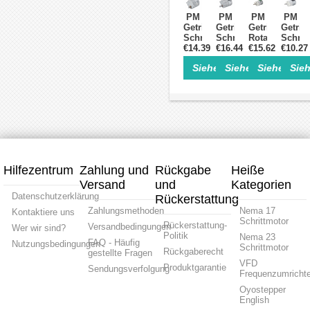
50:1
2-
PM
PM
PM
PM
/
Phasen,
Getriebe-
Getriebe-
Getriebe
Getrie
75:1
Ø25
Schrittmotor
Schrittmotor
Rotationsschr
Schrit
/
mm
€14.39
mit
€16.44
mit
€15.62
mit
€10.27
mit
120:1,
30:1
100:1
50:1
100:1
7,5°,
Siehe Einzelheiten>
Siehe Einzelheite
Siehe Einz
Sieh
Stirnradgetriebe
Stirnradgetriebe
Stirnradgetrie
Stirnr
24V,
PM
PM
PM
PM
4-
Getriebeschrittmotor
Getriebeschrittmotor
Getriebeschri
Getrie
Phasen
Φ35
Φ25x30.5mm
Φ15x22.3mm
Φ15x2
x
35,2
mm
Hilfezentrum
Zahlung und
Rückgabe
Heiße
Versand
und
Kategorien
Datenschutzerklärung
Rückerstattung
Zahlungsmethoden
Nema 17
Kontaktiere uns
Schrittmotor
Rückerstattung-
Versandbedingungen
Wer wir sind?
Politik
Nema 23
FAQ - Häufig
Nutzungsbedingungen
Schrittmotor
Rückgaberecht
gestellte Fragen
VFD
Produktgarantie
Sendungsverfolgung
Frequenzumrichte
Oyostepper
English