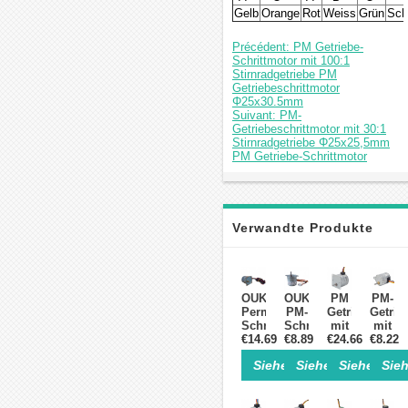
Gelb
Orange
Rot
Weiss
Grün
Sch
Précédent: PM Getriebe-
Schrittmotor mit 100:1
Stirnradgetriebe PM
Getriebeschrittmotor
Φ25x30.5mm
Suivant: PM-
Getriebeschrittmotor mit 30:1
Stirnradgetriebe Φ25x25,5mm
PM Getriebe-Schrittmotor
Verwandte Produkte
OUKEDA
OUKEDA
PM
PM-
Permanentmagnet-
PM-
Getriebeschri
Getrie
Schrittmotor
Schrittmotor
mit
mit
€14.69
mit
€8.89
mit
€24.66
50:1
€8.22
30:1
Getriebe
Getriebe
Stirnradgetrie
Stirnr
Siehe Einzelheiten>
Siehe Einzelheite
Siehe Einz
Sieh
10:1
5:1 /
Φ42x38mm
Φ25x2
/
10:1,
PM
PM
30:1
7,5°,
Permanentma
Getrie
/
12V,
Schrittmotor
Schrit