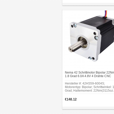
Nema 42 Schrittmotor Bipolar 22N
1.8 Grad 6.0A 4.8V 4 Drähte CNC
Schrittmotor
Hersteller #: 42HS59-6004S;
Motorentyp: Bipolar; Schrittwinkel: 
Grad; Haltemoment: 22Nm(3115oz.i
Strom: 6.0A; Stromspannung:
4.8V;Rahmengröße: 110 x 110mm;
€148.12
Körper Länge:
150mm;Schaftdurchmesser:
Φ19mm;Schaftlänge: 55.37mm;
Keilnutlänge: 35mm; Anzahl Leiter: 