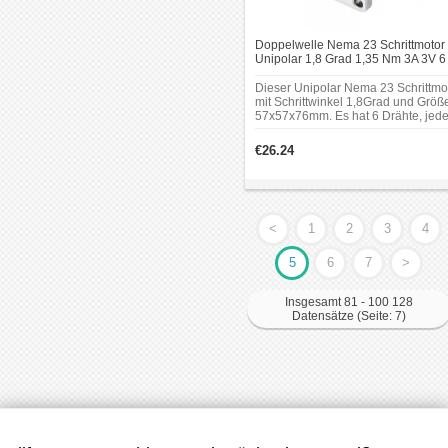
Doppelwelle Nema 23 Schrittmotor
Unipolar 1,8 Grad 1,35 Nm 3A 3V 6
Drähte CNC Schrittmotor
Dieser Unipolar Nema 23 Schrittmo
mit Schrittwinkel 1,8Grad und Größ
57x57x76mm. Es hat 6 Drähte, jed
Phase zieht 3.0A, mit Haltemoment
1,35Nm (191.2oz.in). Ein Hinten-
€26.24
Schaft kann Encoder, Handrad ode
Gleiches montieren.
<
1
2
3
4
5
6
7
>
Insgesamt 81 - 100 128
Datensätze (Seite: 7)