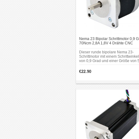
Nema 23 Bipolar Schrittmotor 0,9 G
70Ncm 2,8A 1,8V 4 Drähte CNC
Schrittmotor
Dieser runde bipolare Nema 23-
Schrittmotor mit einem Schrittwinkel
von 0,9 Grad und einer Größe von 
52 mm. Es hat 4 Drähte, jede Phas
zieht 2,8 A, mit einem Haltemoment
€22.90
von 0,7 Nm (99,13 oz.in).