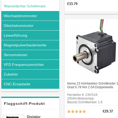
Nm(205.38oz.in);Rahmengröße: 57
€33.79
57 mm;Körper Länge: 65 mm;Äußer
Wasserdichter Schrittmotor
Wellendurchmesser: Φ12
mm;Innenwellendurchmesser: Φ8 
Wechselstrommotor
Gleichstrommotor
Linearführung
Magnetpulverbaulemente
Servomotoren
VFD Frequenzumrichter
Zubehör
Nema 23 Hohlwellen-Schrittmotor 1
CNC-Ersatzteile
Grad 0.78 Nm 2.0A Doppelwelle
Bipolar Hybrid Schrittmotor
Hersteller #: 23HS18-
2004H;Motorentyp:
Bipolar;Schrittwinkel: 1.8
Flaggschiff-Produkt
Grad;Haltemoment: 0.78
Nm(110.5oz.in);Rahmengröße: 57 x
€29.37
mm;Körper Länge: 45 mm;Äußerer
Digitaler
Wellendurchmesser: Φ12