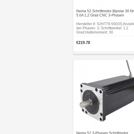
Nema 52 Schrittmotor Bipolar 30 
5.0A 1,2 Grad CNC 3-Phasen
Schrittmotor mit 3 Anschlüssen
Hersteller #: 52HT79-5003S;Anzah
der Phasen: 3; Schrittwinkel: 1.2
Grad;Haltemoment: 30
Nm(4249.2oz.in); Rahmengröße: 1
x 130 mm; Körper Länge: 200 mm;
€219.78
Schaftdurchmesser: Φ19 mm;
Schaftlänge: 48 mm;Keilnut
Schaftlänge: 30 mm; Anzahl Leiter: 
Nema 52 3-Phasen Schrittmotor