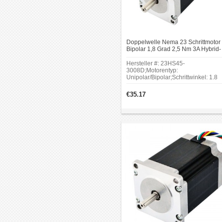
Doppelwelle Nema 23 Schrittmotor
Bipolar 1,8 Grad 2,5 Nm 3A Hybrid-
Schrittmotor mit 8 Anschlüssen
Hersteller #: 23HS45-
3008D;Motorentyp:
Unipolar/Bipolar;Schrittwinkel: 1.8
Grad;Haltemoment(Unipolar):
1.7Nm(240.7oz.in);Rahmengröße: 
€35.17
x 57mm;Körper Länge:
114mm;Vorderschaftdurchmesser:
Φ8mm;Doppel-D-Schnittlänge: 15