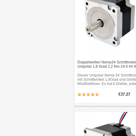
Doppelwellen Nema34 Schrittmoto
Unipolar 1,8 Grad 2,2 Nm 2A 4.4V 
Drähte CNC Schrittmotor mit 6
Anschlüsse
Dieser Unipolar Nema 34 Schrittmo
mit Schrittwinkel 1,8Grad und Größ
86x86x66mm. Es hat 6 Drähte, jed
Phase zieht 2.0A, mit Haltemoment
2.2Ncm (312oz.in). Ein Hinten-Scha
€37.27
kann Encoder, Handrad oder Gleic
montieren.