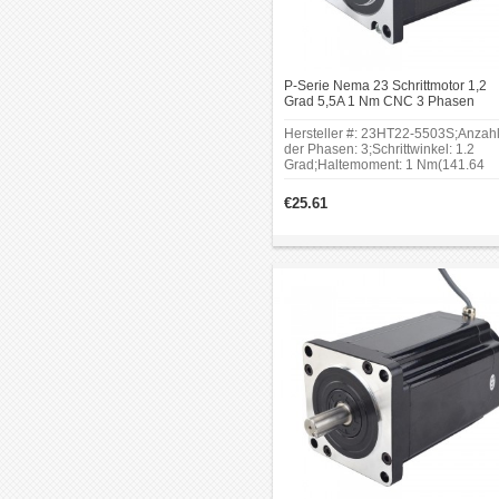
P-Serie Nema 23 Schrittmotor 1,2
Grad 5,5A 1 Nm CNC 3 Phasen
Schrittmotor 3 Drähte
Hersteller #: 23HT22-5503S;Anzah
der Phasen: 3;Schrittwinkel: 1.2
Grad;Haltemoment: 1 Nm(141.64
oz.in);Rahmengröße: 57 x 57
mm;Körper Länge: 55.5
€25.61
mm;Schaftdurchmesser: Φ8
mm;Schaftlänge: 21 mm;D-Schnitt
Wellenlänge: 15 mm.