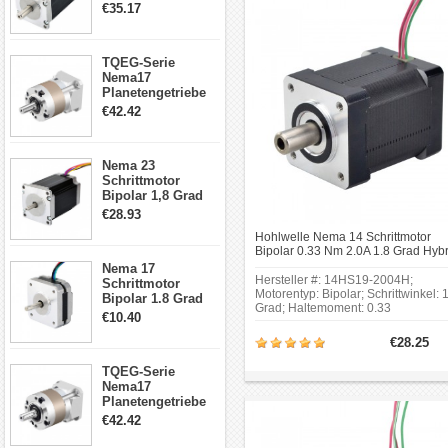
4.2A 57x57x114mm
€35.17
4 Draht Hybrid
Schrittmotor
TQEG-Serie
Nema17
Planetengetriebe
5:1 Spiel 15Arc-
€42.42
min für Nema 17
Getriebe
Schrittmotor
Nema 23
Schrittmotor
Bipolar 1,8 Grad
2,83Nm 4 A 2,26V
€28.93
CNC Hybrid-
Hohlwelle Nema 14 Schrittmotor
Schrittmotor mit 8
Bipolar 0.33 Nm 2.0A 1.8 Grad Hybr
Anschlüssen
Schrittmotor
Nema 17
Hersteller #: 14HS19-2004H;
Schrittmotor
Motorentyp: Bipolar; Schrittwinkel: 
Bipolar 1.8 Grad
Grad; Haltemoment: 0.33
8.7Ncm 1A 3.5V 4
€10.40
Nm(46.74oz.in); Rahmengröße: 35 
Draden Hybrid-
35 mm.Ein NEMA14-Schrittmotor is
€28.25
Schrittmotor
geeignet für den Antrieb einer
Gewindespindelbaugruppe, eines
TQEG-Serie
Räderwerks oder eines Riemen- u
Nema17
Riemenscheibenmechanismus.
Planetengetriebe
10:1 Spiel 15Arc-
€42.42
min für Nema 17
Getriebe