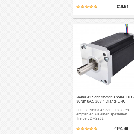
Innendurchmesser, hat 4 Drähte, je
Phase zeichnet 0,8A bei 5,4V, mit
€19.54
einem Haltemoment von 18Ncm
(25.5oz.in).
Nema 42 Schrittmotor Bipolar 1.8 G
30Nm 8A 5.36V 4 Drähte CNC
Schrittmotor
Für alle Nema 42 Schrittmotoren
empfehlen wir einen speziellen
Treiber: DM2282T.
€194.40