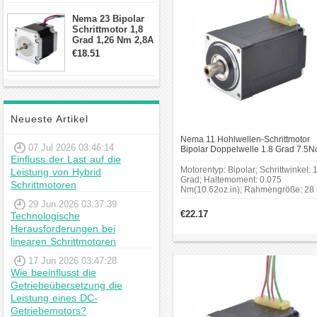
Schrittmotor
Nema 23 Bipolar
Schrittmotor 1,8
Grad 1,26 Nm 2,8A
2,5V 4 Drähte
€18.51
23hs22-2804s
Hybrid-
Schrittmotor
Neueste Artikel
Nema 11 Hohlwellen-Schrittmotor
07 Jul 2026 03:46:14
Bipolar Doppelwelle 1.8 Grad 7.5
Einfluss der Last auf die
1.0A Nema11 Hybrid Schrittmotor
Motorentyp: Bipolar; Schrittwinkel: 
Leistung von Hybrid
Grad; Haltemoment: 0.075
Schrittmotoren
Nm(10.62oz.in); Rahmengröße: 28 
28 mm; Körper Länge: 44 mm; Äuße
29 Jun 2026 03:37:39
Wellendurchmesser: Φ6 mm;
€22.17
Technologische
Innenwellendurchmesser: Φ3 mm;
Herausforderungen bei
Länge desVorderen Schafts: 10 mm
Hintere Schaftlänge: 5 mm.
linearen Schrittmotoren
17 Jun 2026 03:47:28
Wie beeinflusst die
Getriebeübersetzung die
Leistung eines DC-
Getriebemotors?