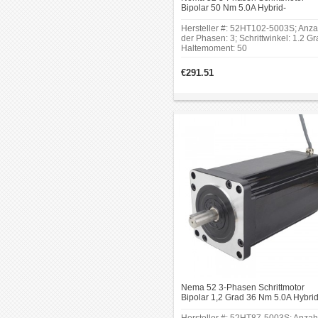
Bipolar 50 Nm 5.0A Hybrid-
Schrittmotor 3 Drähte 130 x 130 m
Hersteller #: 52HT102-5003S; Anza
der Phasen: 3; Schrittwinkel: 1.2 Gr
Haltemoment: 50
Nm(7082oz.in);Rahmengröße:130 
130 mm; Körper Länge: 260 mm;
€291.51
Schaftdurchmesser: Φ19
mm;Schaftlänge: 48 mm;Keilnut
Schaftlänge: 30 mm; Keilnut
Schaftlänge: 30 mm.
Nema 52 3-Phasen Schrittmotor
Bipolar 1,2 Grad 36 Nm 5.0A Hybrid
Schrittmotor 3 Drähte 130 x 130 m