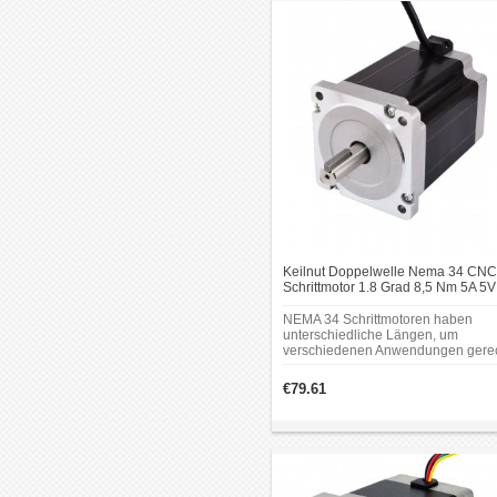
Leitungslänge: 500mm.
Keilnut Doppelwelle Nema 34 CNC
Schrittmotor 1.8 Grad 8,5 Nm 5A 5V
Drähte CNC Schrittmotor
NEMA 34 Schrittmotoren haben
unterschiedliche Längen, um
verschiedenen Anwendungen gere
zu werden, wie z. B. CNC-Maschin
Präzisionssteuerungsmaschinen,
€79.61
Laserschneider,
Bestückungsmaschinen und 3D-
Drucker/Prototyping-Maschinen (z. 
RepRap).