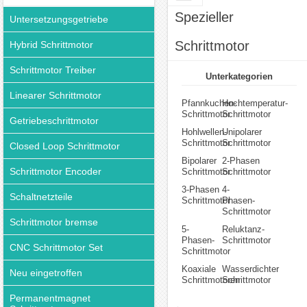
Spezieller
Untersetzungsgetriebe
Schrittmotor
Hybrid Schrittmotor
Schrittmotor Treiber
Unterkategorien
Linearer Schrittmotor
Pfannkuchen-
Hochtemperatur-
Schrittmotor
Schrittmotor
Getriebeschrittmotor
Hohlwellen-
Unipolarer
Schrittmotor
Schrittmotor
Closed Loop Schrittmotor
Bipolarer
2-Phasen
Schrittmotor Encoder
Schrittmotor
Schrittmotor
3-Phasen
4-
Schaltnetzteile
Schrittmotor
Phasen-
Schrittmotor
Schrittmotor bremse
5-
Reluktanz-
Phasen-
Schrittmotor
CNC Schrittmotor Set
Schrittmotor
Koaxiale
Wasserdichter
Neu eingetroffen
Schrittmotoren
Schrittmotor
Permanentmagnet