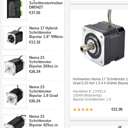
Schrittmotortreiber
mm;Innenwellendurchmesser: Φ8
mm;Länge desVorderen Schafts: 2
DM542T
mm.
Schrittmotor
€37.02
Treiber 1.0-4.2A 20-
50VDC für Nema
17, 23, 24
Nema 17 Hybrid-
Schrittmotor
Schrittmotor
Bipolar 1.8° 59Ncm
2A 4 Drähte mit 1m
€13.32
Kabel & Stecker
für 3D
Drucker/CNC
Nema 23
Schrittmotor
Bipolar 269oz.in
2,8A 57x57x76mm
€26.24
4-Draht-
Schrittmotor
Hohlwellen Nema 17 Schrittmotor 1
23HS30-2804S
Grad 0.25 Nm 1.5 A 4 Drähte Bipola
Nema 23
Hybrid-Schrittmotor
Schrittmotor
Hersteller #: 17HS13-
Bipolar 1.8 Grad
1504H;Motorentyp:
Bipolar;Schrittwinkel: 1.8
1.9Nm 3A 3.36V 4
€26.24
Grad;Haltemoment: 0.25
Drähte CNC
Nm(35.41oz.in);Rahmengröße: 42 
Schrittmotor DIY
€21.06
42 mm;Körper Länge: 33.8
CNC Fräse
mm;Äußerer Wellendurchmesser: 
Nema 23
mm.
Schrittmotor
Bipolar 425oz.in