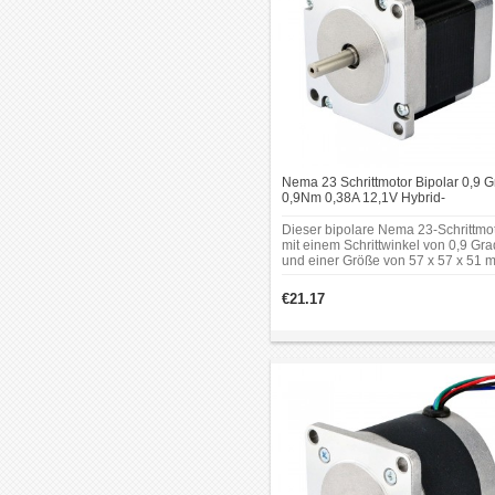
Nema 23 Schrittmotor Bipolar 0,9 G
0,9Nm 0,38A 12,1V Hybrid-
Schrittmotor mit 4 Anschlüssen
Dieser bipolare Nema 23-Schrittmo
mit einem Schrittwinkel von 0,9 Gra
und einer Größe von 57 x 57 x 51 
Es hat 4 Drähte, jede Phase zieht 0
A bei 12,1 V, mit einem Haltemome
€21.17
von 0,9 Nm (127,5 oz.in).