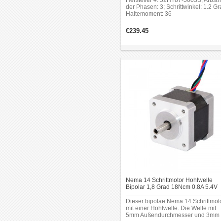
Hersteller #: 52HT87-5003S; Anzah
der Phasen: 3; Schrittwinkel: 1.2 Gr
Haltemoment: 36
Nm(5099.04oz.in);Rahmengröße:1
x 130 mm; Körper Länge: 220
€239.45
mm;Schaftdurchmesser: Φ19
mm;Schaftlänge: 48 mm;Keilnut
Schaftlänge: 30 mm.
Nema 14 Schrittmotor Hohlwelle
Bipolar 1,8 Grad 18Ncm 0.8A 5.4V
Nema14 Schrittmotor
Dieser bipolae Nema 14 Schrittmot
mit einer Hohlwelle. Die Welle mit
5mm Außendurchmesser und 3mm