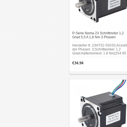
P-Serie Nema 23 Schrittmotor 1,2
Grad 5,5 A 1,8 Nm 3 Phasen
Schrittmotor 3 Drähte CNC
Schrittmotor
Hersteller #: 23HT32-5503S;Anzah
der Phasen: 3;Schrittwinkel: 1.2
Grad;Haltemoment: 1.8 Nm(254.95
oz.in);Rahmengröße: 57 x 57
mm;Körper Länge: 80.5
€34.94
mm;Schaftdurchmesser: Φ8
mm;Schaftlänge: 21 mm;D-Schnitt
Wellenlänge: 15 mm.