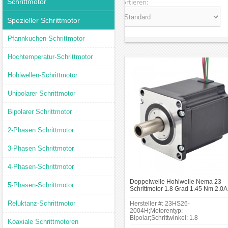
Schrittmotor
Sortieren:
Spezieller Schrittmotor
Pfannkuchen-Schrittmotor
Hochtemperatur-Schrittmotor
Hohlwellen-Schrittmotor
Unipolarer Schrittmotor
Bipolarer Schrittmotor
2-Phasen Schrittmotor
3-Phasen Schrittmotor
4-Phasen-Schrittmotor
Doppelwelle Hohlwelle Nema 23
5-Phasen-Schrittmotor
Schrittmotor 1.8 Grad 1.45 Nm 2.0A
Drähte Bipolar Schrittmotor
Reluktanz-Schrittmotor
Hersteller #: 23HS26-
2004H;Motorentyp:
Bipolar;Schrittwinkel: 1.8
Koaxiale Schrittmotoren
Grad;Haltemoment: 1.45