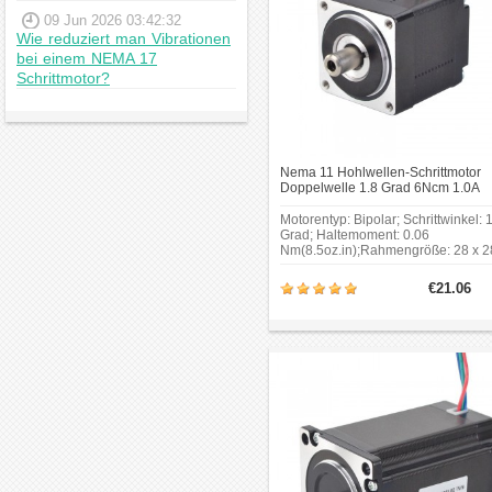
09 Jun 2026 03:42:32
Wie reduziert man Vibrationen
bei einem NEMA 17
Schrittmotor?
Nema 11 Hohlwellen-Schrittmotor
Doppelwelle 1.8 Grad 6Ncm 1.0A
Bipolar Nema11 Hybrid Schrittmoto
Motorentyp: Bipolar; Schrittwinkel: 
Grad; Haltemoment: 0.06
Nm(8.5oz.in);Rahmengröße: 28 x 2
mm Körper Länge: 32.2 mm; Äußer
Wellendurchmesser: Φ6 mm;
€21.06
Innenwellendurchmesser: Φ3 mm;
Länge desVorderen Schafts: 10 mm
Hintere Schaftlänge: 5 mm.