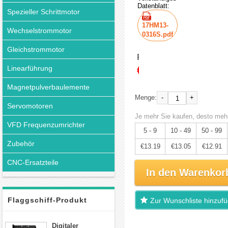
Datenblatt:
Spezieller Schrittmotor
17HM13-
Wechselstrommotor
0316S.pdf
Gleichstrommotor
Preis:
€13.88
Linearführung
Magnetpulverbaulemente
-
+
Menge:
Servomotoren
Je mehr Sie kaufen, desto mehr
VFD Frequenzumrichter
5 - 9
10 - 49
50 - 99
Zubehör
€13.19
€13.05
€12.91
CNC-Ersatzteile
In den Warenkor
Flaggschiff-Produkt
Zur Wunschliste hinzuf
Digitaler