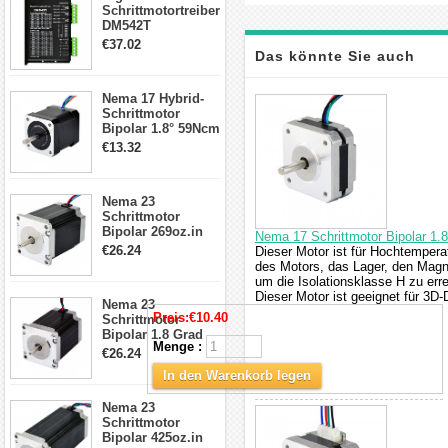
Schrittmotortreiber
DM542T
Schrittmotor
€37.02
Treiber 1.0-4.2A 20-
Das könnte Sie auch
50VDC für Nema
17, 23, 24
interessieren
Nema 17 Hybrid-
Schrittmotor
Schrittmotor
Bipolar 1.8° 59Ncm
2A 4 Drähte mit 1m
€13.32
Kabel & Stecker
für 3D
Drucker/CNC
Nema 23
Schrittmotor
Bipolar 269oz.in
Nema 17 Schrittmotor Bipolar 1.
2,8A 57x57x76mm
€26.24
Dieser Motor ist für Hochtemper
4-Draht-
des Motors, das Lager, den Magn
Schrittmotor
um die Isolationsklasse H zu err
23HS30-2804S
Dieser Motor ist geeignet für 3D
Nema 23
Preis:
€10.40
Schrittmotor
Bipolar 1.8 Grad
Menge :
1.9Nm 3A 3.36V 4
€26.24
Drähte CNC
In den Warenkorb legen
Schrittmotor DIY
CNC Fräse
Nema 23
Schrittmotor
Bipolar 425oz.in