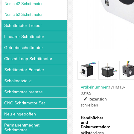
Nema 42 Schrittmotor
Nema 52 Schrittmotor
Schrittmotor Treiber
Linearer Schrittmotor
Getriebeschrittmotor
Closed Loop Schrittmotor
Schrittmotor Encoder
Schaltnetzteile
Artikelnummer:
17HM13-
Schrittmotor bremse
0316S
Rezension
CNC Schrittmotor Set
schreiben
Neu eingetroffen
Handbücher
und
Permanentmagnet
Dokumentation:
Schrittmotor
Vollständiges