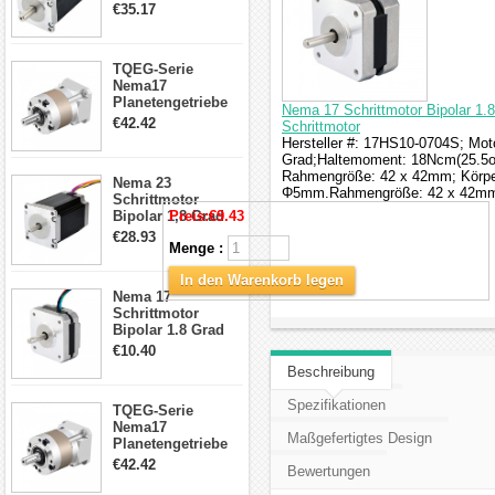
4.2A 57x57x114mm
€35.17
4 Draht Hybrid
Schrittmotor
TQEG-Serie
Nema17
Planetengetriebe
Nema 17 Schrittmotor Bipolar 1.
5:1 Spiel 15Arc-
€42.42
Schrittmotor
min für Nema 17
Hersteller #: 17HS10-0704S; Motor
Getriebe
Grad;Haltemoment: 18Ncm(25.5oz
Schrittmotor
Rahmengröße: 42 x 42mm; Körpe
Nema 23
Φ5mm.Rahmengröße: 42 x 42mm;
Schrittmotor
Bipolar 1,8 Grad
Preis:
€9.43
2,83Nm 4 A 2,26V
€28.93
Menge :
CNC Hybrid-
Schrittmotor mit 8
In den Warenkorb legen
Anschlüssen
Nema 17
Schrittmotor
Bipolar 1.8 Grad
8.7Ncm 1A 3.5V 4
€10.40
Draden Hybrid-
Beschreibung
Schrittmotor
Spezifikationen
TQEG-Serie
Nema17
Maßgefertigtes Design
Planetengetriebe
10:1 Spiel 15Arc-
€42.42
Bewertungen
min für Nema 17
Getriebe