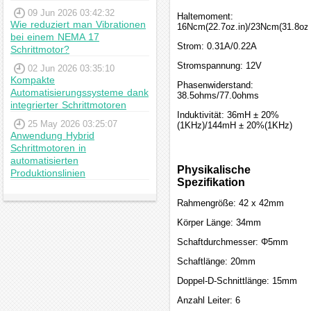
09 Jun 2026 03:42:32
Haltemoment:
Wie reduziert man Vibrationen
16Ncm(22.7oz.in)/23Ncm(31.8oz.
bei einem NEMA 17
Strom: 0.31A/0.22A
Schrittmotor?
Stromspannung: 12V
02 Jun 2026 03:35:10
Kompakte
Phasenwiderstand:
Automatisierungssysteme dank
38.5ohms/77.0ohms
integrierter Schrittmotoren
Induktivität: 36mH ± 20%
25 May 2026 03:25:07
(1KHz)/144mH ± 20%(1KHz)
Anwendung Hybrid
Schrittmotoren in
automatisierten
Physikalische
Produktionslinien
Spezifikation
Rahmengröße: 42 x 42mm
Körper Länge: 34mm
Schaftdurchmesser: Φ5mm
Schaftlänge: 20mm
Doppel-D-Schnittlänge: 15mm
Anzahl Leiter: 6