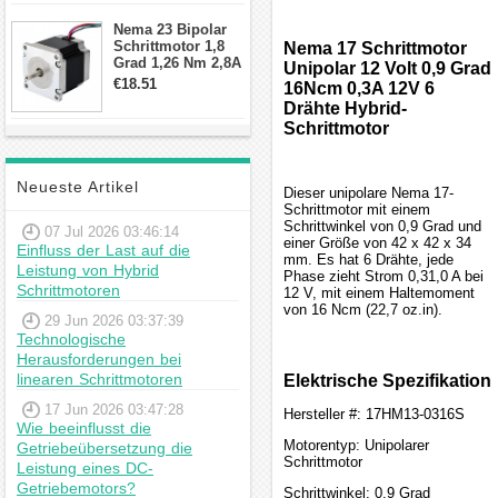
Schrittmotor
Nema 23 Bipolar
Schrittmotor 1,8
Nema 17 Schrittmotor
Grad 1,26 Nm 2,8A
Unipolar 12 Volt 0,9 Grad
2,5V 4 Drähte
€18.51
16Ncm 0,3A 12V 6
23hs22-2804s
Drähte Hybrid-
Hybrid-
Schrittmotor
Schrittmotor
Neueste Artikel
Dieser unipolare Nema 17-
Schrittmotor mit einem
Schrittwinkel von 0,9 Grad und
07 Jul 2026 03:46:14
einer Größe von 42 x 42 x 34
Einfluss der Last auf die
mm. Es hat 6 Drähte, jede
Leistung von Hybrid
Phase zieht Strom 0,31,0 A bei
Schrittmotoren
12 V, mit einem Haltemoment
von 16 Ncm (22,7 oz.in).
29 Jun 2026 03:37:39
Technologische
Herausforderungen bei
linearen Schrittmotoren
Elektrische Spezifikation
17 Jun 2026 03:47:28
Hersteller #: 17HM13-0316S
Wie beeinflusst die
Motorentyp: Unipolarer
Getriebeübersetzung die
Schrittmotor
Leistung eines DC-
Getriebemotors?
Schrittwinkel: 0.9 Grad