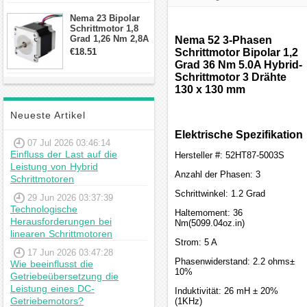
Schrittmotor
Nema 23 Bipolar
Schrittmotor 1,8
Grad 1,26 Nm 2,8A
Nema 52 3-Phasen
2,5V 4 Drähte
€18.51
Schrittmotor Bipolar 1,2
23hs22-2804s
Grad 36 Nm 5.0A Hybrid-
Hybrid-
Schrittmotor 3 Drähte
Schrittmotor
130 x 130 mm
Neueste Artikel
Elektrische Spezifikation
07 Jul 2026 03:46:14
Einfluss der Last auf die
Hersteller #: 52HT87-5003S
Leistung von Hybrid
Anzahl der Phasen: 3
Schrittmotoren
Schrittwinkel: 1.2 Grad
29 Jun 2026 03:37:39
Technologische
Haltemoment: 36
Herausforderungen bei
Nm(5099.04oz.in)
linearen Schrittmotoren
Strom: 5 A
17 Jun 2026 03:47:28
Phasenwiderstand: 2.2 ohms±
Wie beeinflusst die
10%
Getriebeübersetzung die
Leistung eines DC-
Induktivität: 26 mH ± 20%
Getriebemotors?
(1KHz)