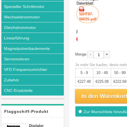
Datenblatt:
Spezieller Schrittmotor
52HT87-
Wechselstrommotor
5003S.pdf
Gleichstrommotor
Preis:
€239.45
Linearführung
Magnetpulverbaulemente
-
+
Menge:
Servomotoren
Je mehr Sie kaufen, desto mehr
VFD Frequenzumrichter
5 - 9
10 - 49
50 - 99
Zubehör
€227.48
€225.08
€222.69
CNC-Ersatzteile
In den Warenkor
Flaggschiff-Produkt
Zur Wunschliste hinzuf
Digitaler