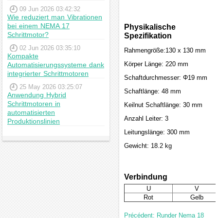
09 Jun 2026 03:42:32
Wie reduziert man Vibrationen
bei einem NEMA 17
Physikalische
Schrittmotor?
Spezifikation
02 Jun 2026 03:35:10
Rahmengröße:130 x 130 mm
Kompakte
Körper Länge: 220 mm
Automatisierungssysteme dank
integrierter Schrittmotoren
Schaftdurchmesser: Φ19 mm
25 May 2026 03:25:07
Schaftlänge: 48 mm
Anwendung Hybrid
Schrittmotoren in
Keilnut Schaftlänge: 30 mm
automatisierten
Anzahl Leiter: 3
Produktionslinien
Leitungslänge: 300 mm
Gewicht: 18.2 kg
Verbindung
U
V
Rot
Gelb
Précédent: Runder Nema 18