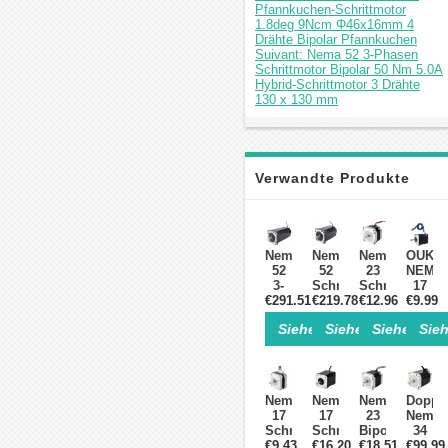
Pfannkuchen-Schrittmotor
1.8deg 9Ncm Φ46x16mm 4
Drähte Bipolar Pfannkuchen
Suivant: Nema 52 3-Phasen
Schrittmotor Bipolar 50 Nm 5.0A
Hybrid-Schrittmotor 3 Drähte
130 x 130 mm
Verwandte Produkte
Nema
Nema
Nema
OUKE
52
52
23
NEMA
3-
Schrittmotor
Schrittmotor
17
Phasen
€291.51
Bipolar
€219.78
Bipolar
€12.96
Schrit
€9.99
Schrittmotor
30
1,8
1,8°,
Siehe Einzelheiten>
Siehe Einzelheite
Siehe Einz
Sieh
Bipolar
Nm
Grad
59
50
5.0A
0,6
Ncm,
Nm
1,2
Nm
2A,
5.0A
Grad
0,88A
D-
Hybrid-
CNC
6,6V
Schnit
Nema
Nema
Nema
Doppel
Schrittmotor
3-
CNC
für
17
17
23
Nema
3
Phasen
Hybrid-
3D-
Schrittmotor
Schrittmotor
Bipolar
34
Drähte
Schrittmotor
Schrittmotor
Drucke
Bipolar
€9.43
Bipolar
€16.20
Schrittmotor
€18.51
CNC-
€99.99