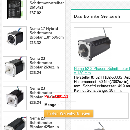
Schrittmotortreiber
DM542T
Schrittmotor
€37.02
Treiber 1.0-4.2A 20-
Das könnte Sie auch
50VDC für Nema
17, 23, 24
interessieren
Nema 17 Hybrid-
Schrittmotor
Schrittmotor
Bipolar 1.8° 59Ncm
2A 4 Drähte mit 1m
€13.32
Kabel & Stecker
für 3D
Drucker/CNC
Nema 23
Schrittmotor
Bipolar 269oz.in
Nema 52 3-Phasen Schrittmotor B
2,8A 57x57x76mm
€26.24
x 130 mm
4-Draht-
Hersteller #: 52HT102-5003S; Anz
Schrittmotor
Haltemoment: 50 Nm(7082oz.in)
23HS30-2804S
mm; Schaftdurchmesser: Φ19 mm
Nema 23
Keilnut Schaftlänge: 30 mm.
Schrittmotor
Preis:
€291.51
Bipolar 1.8 Grad
1.9Nm 3A 3.36V 4
€26.24
Menge :
Drähte CNC
Schrittmotor DIY
In den Warenkorb legen
CNC Fräse
Nema 23
Schrittmotor
Bipolar 425oz.in