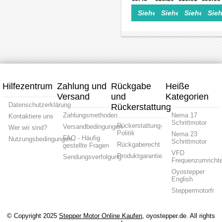
130
mit
mit
1.8
0.9
1,8
Schrit
x
3
4
Siehe Einzelheiten>
Siehe Einzelheite
Siehe Einz
Sieh
Grad
Grad
Grad
8,5
130
Anschlüssen
anschlüssen
18Ncm
46Ncm
1,26
Nm
mm
0.7A
2.0A
Nm
5A
2.9V
2.8V
2,8A
1.8
4
4
2,5V
Grad
Draden
Drähte
4
5V
Hybrid-
Hybrid-
Drähte
für
Schrittmotor
Schrittmotor
23hs22-
CNC-
2804s
Fräsfr
Hybrid-
Hilfezentrum
Zahlung und
Rückgabe
Heiße
Schrittmotor
Versand
und
Kategorien
Datenschutzerklärung
Rückerstattung
Zahlungsmethoden
Nema 17
Kontaktiere uns
Schrittmotor
Rückerstattung-
Versandbedingungen
Wer wir sind?
Politik
Nema 23
FAQ - Häufig
Nutzungsbedingungen
Schrittmotor
Rückgaberecht
gestellte Fragen
VFD
Produktgarantie
Sendungsverfolgung
Frequenzumrichte
Oyostepper
English
Steppermotorfr
© Copyright 2025
Stepper Motor Online Kaufen
, oyostepper.de. All rights