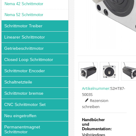
Nema 42 Schrittmotor
Nema 52 Schrittmotor
Schrittmotor Treiber
Linearer Schrittmotor
Getriebeschrittmotor
Closed Loop Schrittmotor
Schrittmotor Encoder
Schaltnetzteile
Artikelnummer:
52HT87-
Schrittmotor bremse
5003S
Rezension
CNC Schrittmotor Set
schreiben
Neu eingetroffen
Handbücher
und
Permanentmagnet
Dokumentation:
Schrittmotor
Vollständiges