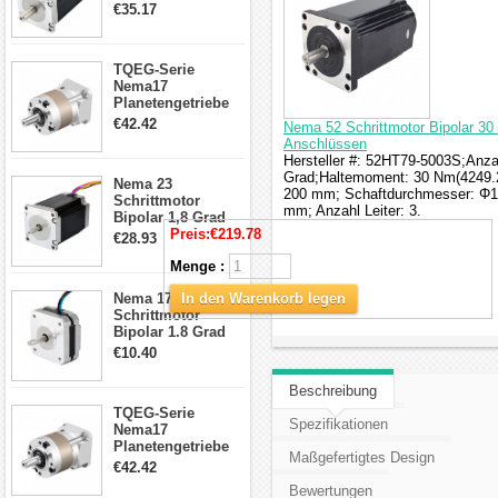
4.2A 57x57x114mm
€35.17
4 Draht Hybrid
Schrittmotor
TQEG-Serie
Nema17
Planetengetriebe
5:1 Spiel 15Arc-
€42.42
Nema 52 Schrittmotor Bipolar 30
min für Nema 17
Anschlüssen
Getriebe
Hersteller #: 52HT79-5003S;Anzah
Schrittmotor
Grad;Haltemoment: 30 Nm(4249.2
Nema 23
200 mm; Schaftdurchmesser: Φ19
Schrittmotor
mm; Anzahl Leiter: 3.
Bipolar 1,8 Grad
2,83Nm 4 A 2,26V
Preis:
€219.78
€28.93
CNC Hybrid-
Menge :
Schrittmotor mit 8
Anschlüssen
Nema 17
In den Warenkorb legen
Schrittmotor
Bipolar 1.8 Grad
8.7Ncm 1A 3.5V 4
€10.40
Draden Hybrid-
Schrittmotor
Beschreibung
TQEG-Serie
Spezifikationen
Nema17
Planetengetriebe
Maßgefertigtes Design
10:1 Spiel 15Arc-
€42.42
min für Nema 17
Bewertungen
Getriebe