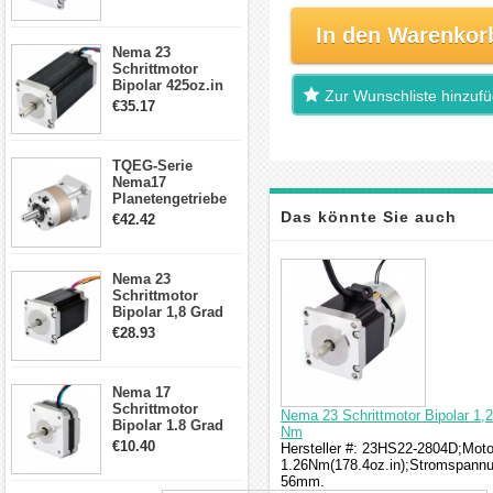
Drähte CNC
Schrittmotor DIY
In den Warenkor
CNC Fräse
Nema 23
Schrittmotor
Bipolar 425oz.in
Zur Wunschliste hinzuf
4.2A 57x57x114mm
€35.17
4 Draht Hybrid
Schrittmotor
TQEG-Serie
Nema17
Planetengetriebe
5:1 Spiel 15Arc-
Das könnte Sie auch
€42.42
min für Nema 17
Getriebe
interessieren
Schrittmotor
Nema 23
Schrittmotor
Bipolar 1,8 Grad
2,83Nm 4 A 2,26V
€28.93
CNC Hybrid-
Schrittmotor mit 8
Anschlüssen
Nema 17
Schrittmotor
Nema 23 Schrittmotor Bipolar 1
Bipolar 1.8 Grad
Nm
8.7Ncm 1A 3.5V 4
€10.40
Hersteller #: 23HS22-2804D;Motor
Draden Hybrid-
1.26Nm(178.4oz.in);Stromspann
Schrittmotor
56mm.