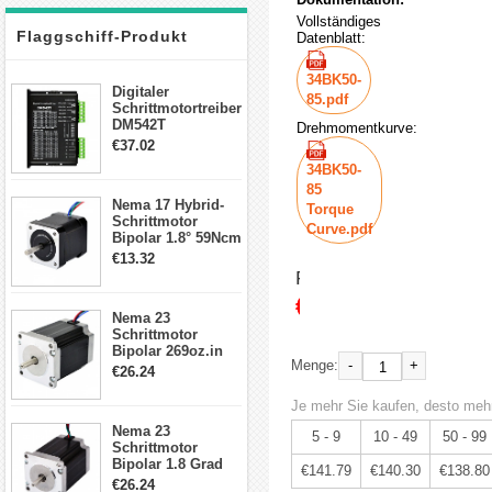
Vollständiges
Flaggschiff-Produkt
Datenblatt:
34BK50-
Digitaler
85.pdf
Schrittmotortreiber
DM542T
Drehmomentkurve:
Schrittmotor
€37.02
Treiber 1.0-4.2A 20-
34BK50-
50VDC für Nema
85
17, 23, 24
Nema 17 Hybrid-
Schrittmotor
Torque
Schrittmotor
Curve.pdf
Bipolar 1.8° 59Ncm
2A 4 Drähte mit 1m
€13.32
Kabel & Stecker
Preis:
für 3D
€149.25
Drucker/CNC
Nema 23
Schrittmotor
Bipolar 269oz.in
-
+
Menge:
2,8A 57x57x76mm
€26.24
4-Draht-
Schrittmotor
Je mehr Sie kaufen, desto mehr
23HS30-2804S
Nema 23
5 - 9
10 - 49
50 - 99
Schrittmotor
Bipolar 1.8 Grad
€141.79
€140.30
€138.80
1.9Nm 3A 3.36V 4
€26.24