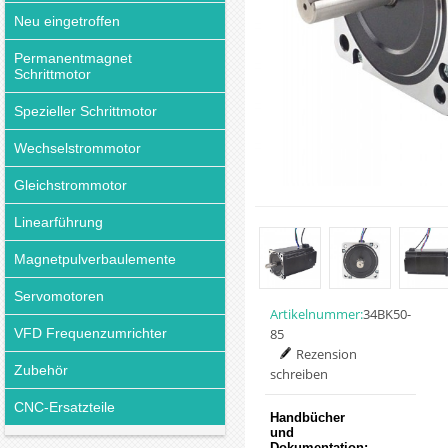
Neu eingetroffen
Permanentmagnet
Schrittmotor
Spezieller Schrittmotor
Wechselstrommotor
Gleichstrommotor
Linearführung
Magnetpulverbaulemente
Servomotoren
Artikelnummer:
34BK50-
VFD Frequenzumrichter
85
Rezension
Zubehör
schreiben
CNC-Ersatzteile
Handbücher
und
Dokumentation: