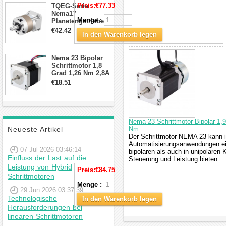
Preis:
€77.33
TQEG-Serie
Nema17
Menge :
Planetengetriebe
10:1 Spiel 15Arc-
€42.42
In den Warenkorb legen
min für Nema 17
Getriebe
Schrittmotor
Nema 23 Bipolar
Schrittmotor 1,8
Grad 1,26 Nm 2,8A
2,5V 4 Drähte
€18.51
23hs22-2804s
Hybrid-
Schrittmotor
Nema 23 Schrittmotor Bipolar 1
Neueste Artikel
Nm
Der Schrittmotor NEMA 23 kann i
Automatisierungsanwendungen ein
07 Jul 2026 03:46:14
bipolaren als auch in unipolaren K
Einfluss der Last auf die
Steuerung und Leistung bieten
Leistung von Hybrid
Preis:
€84.75
Schrittmotoren
Menge :
29 Jun 2026 03:37:39
Technologische
In den Warenkorb legen
Herausforderungen bei
linearen Schrittmotoren