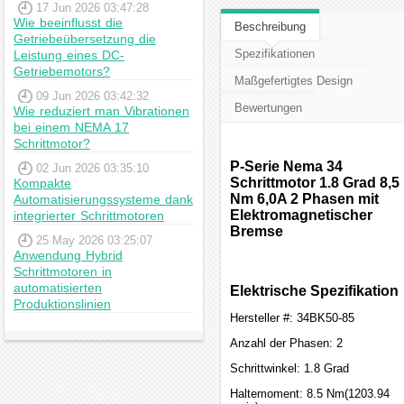
17 Jun 2026 03:47:28
Wie beeinflusst die
Beschreibung
Getriebeübersetzung die
Spezifikationen
Leistung eines DC-
Getriebemotors?
Maßgefertigtes Design
09 Jun 2026 03:42:32
Bewertungen
Wie reduziert man Vibrationen
bei einem NEMA 17
Schrittmotor?
P-Serie Nema 34
02 Jun 2026 03:35:10
Schrittmotor 1.8 Grad 8,5
Kompakte
Nm 6,0A 2 Phasen mit
Automatisierungssysteme dank
Elektromagnetischer
integrierter Schrittmotoren
Bremse
25 May 2026 03:25:07
Anwendung Hybrid
Schrittmotoren in
automatisierten
Elektrische Spezifikation
Produktionslinien
Hersteller #: 34BK50-85
Anzahl der Phasen: 2
Schrittwinkel: 1.8 Grad
Haltemoment: 8.5 Nm(1203.94