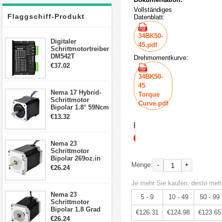
Vollständiges
Flaggschiff-Produkt
Datenblatt:
34BK50-
Digitaler
45.pdf
Schrittmotortreiber
DM542T
Drehmomentkurve:
Schrittmotor
€37.02
Treiber 1.0-4.2A 20-
34BK50-
50VDC für Nema
45
17, 23, 24
Nema 17 Hybrid-
Schrittmotor
Torque
Schrittmotor
Curve.pdf
Bipolar 1.8° 59Ncm
2A 4 Drähte mit 1m
€13.32
Kabel & Stecker
Preis:
für 3D
€132.96
Drucker/CNC
Nema 23
Schrittmotor
Bipolar 269oz.in
-
+
Menge:
2,8A 57x57x76mm
€26.24
4-Draht-
Schrittmotor
Je mehr Sie kaufen, desto mehr
23HS30-2804S
Nema 23
5 - 9
10 - 49
50 - 99
Schrittmotor
Bipolar 1.8 Grad
€126.31
€124.98
€123.65
1.9Nm 3A 3.36V 4
€26.24