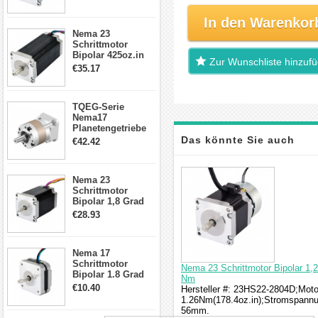
Drähte CNC
Schrittmotor DIY
In den Warenkor
CNC Fräse
Nema 23
Schrittmotor
Bipolar 425oz.in
Zur Wunschliste hinzuf
4.2A 57x57x114mm
€35.17
4 Draht Hybrid
Schrittmotor
TQEG-Serie
Nema17
Planetengetriebe
5:1 Spiel 15Arc-
Das könnte Sie auch
€42.42
min für Nema 17
Getriebe
interessieren
Schrittmotor
Nema 23
Schrittmotor
Bipolar 1,8 Grad
2,83Nm 4 A 2,26V
€28.93
CNC Hybrid-
Schrittmotor mit 8
Anschlüssen
Nema 17
Schrittmotor
Nema 23 Schrittmotor Bipolar 1
Bipolar 1.8 Grad
Nm
8.7Ncm 1A 3.5V 4
€10.40
Hersteller #: 23HS22-2804D;Motor
Draden Hybrid-
1.26Nm(178.4oz.in);Stromspann
Schrittmotor
56mm.