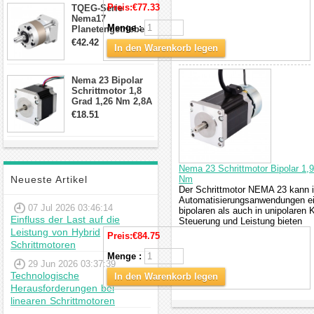
Preis:
€77.33
TQEG-Serie
Nema17
Menge :
Planetengetriebe
10:1 Spiel 15Arc-
€42.42
In den Warenkorb legen
min für Nema 17
Getriebe
Schrittmotor
Nema 23 Bipolar
Schrittmotor 1,8
Grad 1,26 Nm 2,8A
2,5V 4 Drähte
€18.51
23hs22-2804s
Hybrid-
Schrittmotor
Nema 23 Schrittmotor Bipolar 1
Neueste Artikel
Nm
Der Schrittmotor NEMA 23 kann i
Automatisierungsanwendungen ein
07 Jul 2026 03:46:14
bipolaren als auch in unipolaren K
Einfluss der Last auf die
Steuerung und Leistung bieten
Leistung von Hybrid
Preis:
€84.75
Schrittmotoren
Menge :
29 Jun 2026 03:37:39
Technologische
In den Warenkorb legen
Herausforderungen bei
linearen Schrittmotoren