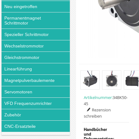
Neu eingetroffen
Permanentmagnet
Schrittmotor
Spezieller Schrittmotor
Wechselstrommotor
Gleichstrommotor
Linearführung
Magnetpulverbaulemente
Servomotoren
Artikelnummer:
34BK50-
VFD Frequenzumrichter
45
Rezension
Zubehör
schreiben
CNC-Ersatzteile
Handbücher
und
Dokumentation: