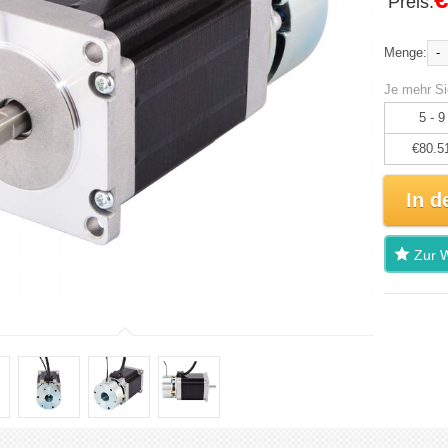
Preis:
-
Menge:
Je mehr Si
5 - 9
€80.5
In d
Zur W