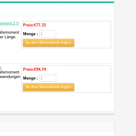
moment 2,0
Preis:
€77.33
Haltemoment:
Menge :
er Länge:
In den Warenkorb legen
m
Preis:
€94.74
Haltemoment:
Anwendungen
Menge :
In den Warenkorb legen