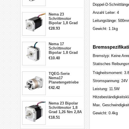
min für Nema 17
Doppel-D-Schnittlän
Getriebe
Schrittmotor
Anzahl Leiter: 4
Nema 23
Schrittmotor
Leitungslänge: 500m
Bipolar 1,8 Grad
2,83Nm 4 A 2,26V
€28.93
Gewicht: 1.1kg
CNC Hybrid-
Schrittmotor mit 8
Anschlüssen
Nema 17
Bremsspezifikat
Schrittmotor
Bipolar 1.8 Grad
Bremstyp: Keine Anr
8.7Ncm 1A 3.5V 4
€10.40
Draden Hybrid-
Statisches Reibungs
Schrittmotor
Trägheitsmoment: 3.
TQEG-Serie
Nema17
Stromspannung: 24V
Planetengetriebe
10:1 Spiel 15Arc-
€42.42
Leistung: 11.5W
min für Nema 17
Getriebe
Hitzebeständigkeitskl
Schrittmotor
Nema 23 Bipolar
Max. Geschwindigkei
Schrittmotor 1,8
Grad 1,26 Nm 2,8A
Gewicht: 0.4kg
2,5V 4 Drähte
€18.51
23hs22-2804s
Hybrid-