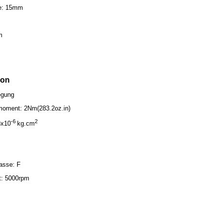
ge: 15mm
m
ion
egung
moment: 2Nm(283.2oz.in)
-6
2
8x10
kg.cm
asse: F
t: 5000rpm