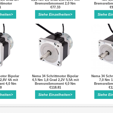
ittmotor
Bremsreibmoment 2,0 Nm
Bremsreibm
1
€77.33
€9
lheiten>
Siehe Einzelheiten>
Siehe Ei
otor Bipolar
Nema 34 Schrittmotor Bipolar
Nema 34 Schri
 2,8V 4A mit
4,5 Nm 1,8 Grad 2,2V 5,5A mit
7,0 Nm 1
nt 4,0 Nm
Bremsreibmoment 4,0 Nm
Bremsreibm
40
€118.81
€1
lheiten>
Siehe Einzelheiten>
Siehe Ei