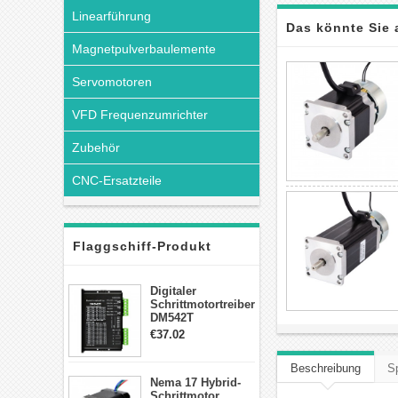
Linearführung
Das könnte Sie 
Magnetpulverbaulemente
Servomotoren
VFD Frequenzumrichter
Zubehör
CNC-Ersatzteile
Flaggschiff-Produkt
Digitaler
Schrittmotortreiber
DM542T
Schrittmotor
€37.02
Treiber 1.0-4.2A 20-
50VDC für Nema
Beschreibung
Sp
17, 23, 24
Nema 17 Hybrid-
Schrittmotor
Schrittmotor