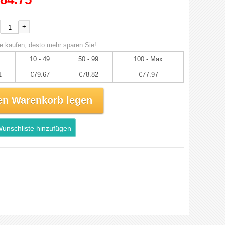
+
e kaufen, desto mehr sparen Sie!
10 - 49
50 - 99
100 - Max
1
€79.67
€78.82
€77.97
en Warenkorb legen
unschliste hinzufügen