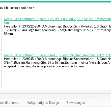
auch interessieren
Nema 23 Schrittmotor Bipolar 1,26 Nm 1,8 Grad 2,8A 2,5V mit Bremsreib
Nm
Hersteller #: 23HS22-2804D;Motorentyp: Bipolar;Schrittwinkel: 1.8 Grad;
1.26Nm(178.4oz.in);Stromspannung: 2.5V;Rahmengröße: 57 x 57mm;Körp
56mm.
Nema 23 Schrittmotor Bipolar 3 Nm 1,8 Grad mit Bremsreibmoment 2,0 N
Hersteller #: 23HS45-4204D;Motorentyp: Bipolar;Schrittwinkel: 1.8 Grad;
3Nm(425oz.in);Rahmengröße: 57 x 57mm;Es kann in einer Vielzahl von 
eingesetzt werden, die eine präzise Steuerung erfordern.
ezifikationen
Maßgefertigtes Design
Bewertungen