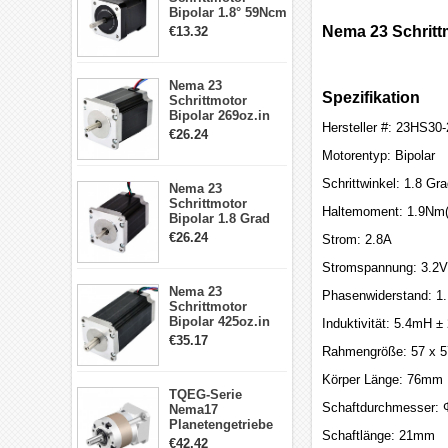
Bipolar 1.8° 59Ncm
2A 4 Drähte mit 1m
Nema 23 Schritt
€13.32
Kabel & Stecker
für 3D
Drucker/CNC
Nema 23
Spezifikation
Schrittmotor
Bipolar 269oz.in
Hersteller #: 23HS30
2,8A 57x57x76mm
€26.24
4-Draht-
Motorentyp: Bipolar
Schrittmotor
23HS30-2804S
Schrittwinkel: 1.8 Gr
Nema 23
Schrittmotor
Haltemoment: 1.9Nm(
Bipolar 1.8 Grad
1.9Nm 3A 3.36V 4
€26.24
Strom: 2.8A
Drähte CNC
Schrittmotor DIY
Stromspannung: 3.2V
CNC Fräse
Nema 23
Phasenwiderstand: 1
Schrittmotor
Bipolar 425oz.in
Induktivität: 5.4mH 
4.2A 57x57x114mm
€35.17
4 Draht Hybrid
Rahmengröße: 57 x 
Schrittmotor
Körper Länge: 76mm
TQEG-Serie
Schaftdurchmesser:
Nema17
Planetengetriebe
Schaftlänge: 21mm
5:1 Spiel 15Arc-
€42.42