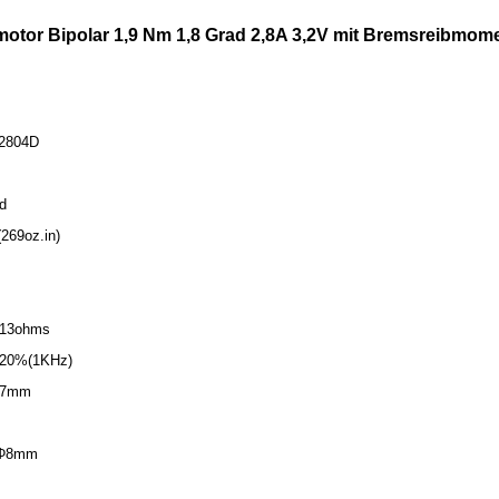
motor Bipolar 1,9 Nm 1,8 Grad 2,8A 3,2V mit Bremsreibmom
-2804D
ad
269oz.in)
.13ohms
± 20%(1KHz)
57mm
 Φ8mm