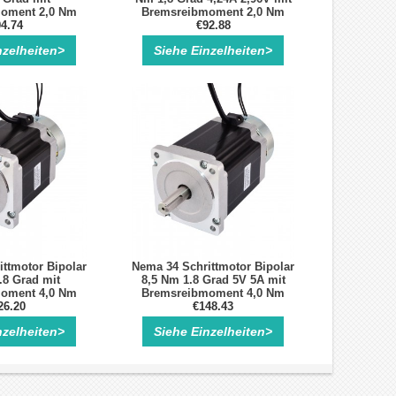
oment 2,0 Nm
Bremsreibmoment 2,0 Nm
4.74
€92.88
nzelheiten>
Siehe Einzelheiten>
ttmotor Bipolar
Nema 34 Schrittmotor Bipolar
.8 Grad mit
8,5 Nm 1.8 Grad 5V 5A mit
oment 4,0 Nm
Bremsreibmoment 4,0 Nm
26.20
€148.43
nzelheiten>
Siehe Einzelheiten>