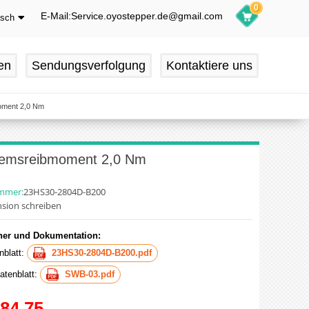
0
E-Mail:Service.oyostepper.de@gmail.com
tsch
glish
utsch
en
Sendungsverfolgung
Kontaktiere uns
ançais
pañol
moment 2,0 Nm
Bremsreibmoment 2,0 Nm
ummer:
23HS30-2804D-B200
sion schreiben
er und Dokumentation:
nblatt:
23HS30-2804D-B200.pdf
tenblatt:
SWB-03.pdf
84.75