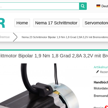
Deu
En
De
Home
Nema 17 Schrittmotor
Servomotor
Fr
Es
 Bremse
Nema 23 Schrittmotor Bipolar 1,9 Nm 1,8 Grad 2,8A 3,2V mit Bremsreib
ittmotor Bipolar 1,9 Nm 1,8 Grad 2,8A 3,2V mit 
Artikeln
Rezen
Handbüch
Motordate
Bremsenda
€