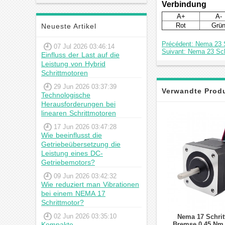
Schrittmotor
Verbindung
A+
A-
Rot
Grü
Neueste Artikel
Précédent: Nema 23 S
07 Jul 2026 03:46:14
Suivant: Nema 23 Sch
Einfluss der Last auf die
Leistung von Hybrid
Schrittmotoren
29 Jun 2026 03:37:39
Verwandte Prod
Technologische
Herausforderungen bei
linearen Schrittmotoren
17 Jun 2026 03:47:28
Wie beeinflusst die
Getriebeübersetzung die
Leistung eines DC-
Getriebemotors?
09 Jun 2026 03:42:32
Wie reduziert man Vibrationen
bei einem NEMA 17
Schrittmotor?
02 Jun 2026 03:35:10
Nema 17 Schrit
Kompakte
Bremse 0,45 Nm 