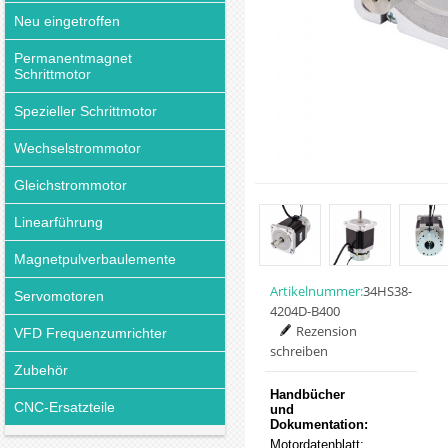
Neu eingetroffen
Permanentmagnet
Schrittmotor
Spezieller Schrittmotor
Wechselstrommotor
Gleichstrommotor
Linearführung
Magnetpulverbaulemente
Artikelnummer:
34HS38-
Servomotoren
4204D-B400
Rezension
VFD Frequenzumrichter
schreiben
Zubehör
Handbücher
CNC-Ersatzteile
und
Dokumentation:
Motordatenblatt: