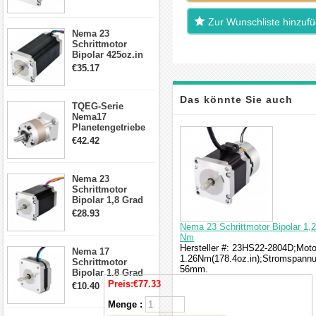
Drähte CNC
Schrittmotor DIY
Zur Wunschliste hinzuf
CNC Fräse
Nema 23
Schrittmotor
Bipolar 425oz.in
4.2A 57x57x114mm
€35.17
4 Draht Hybrid
Schrittmotor
Das könnte Sie auch
TQEG-Serie
Nema17
Planetengetriebe
interessieren
5:1 Spiel 15Arc-
€42.42
min für Nema 17
Getriebe
Schrittmotor
Nema 23
Schrittmotor
Bipolar 1,8 Grad
2,83Nm 4 A 2,26V
€28.93
CNC Hybrid-
Nema 23 Schrittmotor Bipolar 1
Schrittmotor mit 8
Nm
Anschlüssen
Hersteller #: 23HS22-2804D;Motor
Nema 17
1.26Nm(178.4oz.in);Stromspann
Schrittmotor
56mm.
Bipolar 1.8 Grad
8.7Ncm 1A 3.5V 4
Preis:
€77.33
€10.40
Draden Hybrid-
Schrittmotor
Menge :