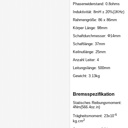
Phasenwiderstand: 0.8ohms
Induktivität: 8mH ± 20%(1KHz)
Rahmengröße: 86 x 86mm
Körper Länge: 98mm
Schaftdurchmesser: Φ14mm
Schaftlänge: 37mm
Keilnutlänge: 25mm
Anzahl Leiter: 4
Leitungslänge: 500mm
Gewicht: 3.13kg
Bremsspezifikation
Statisches Reibungsmoment:
4Nm(566.4oz.in)
-6
Trägheitsmoment: 23x10
2
kg.cm