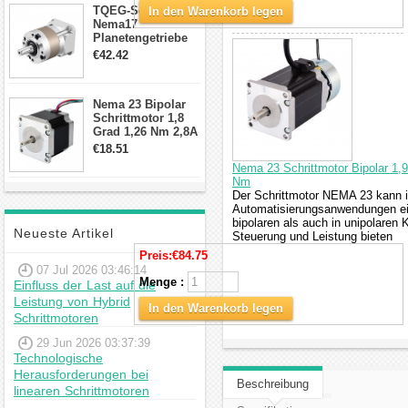
TQEG-Serie
In den Warenkorb legen
Nema17
Planetengetriebe
10:1 Spiel 15Arc-
€42.42
min für Nema 17
Getriebe
Schrittmotor
Nema 23 Bipolar
Schrittmotor 1,8
Grad 1,26 Nm 2,8A
2,5V 4 Drähte
€18.51
23hs22-2804s
Nema 23 Schrittmotor Bipolar 1
Hybrid-
Nm
Schrittmotor
Der Schrittmotor NEMA 23 kann i
Automatisierungsanwendungen ein
bipolaren als auch in unipolaren K
Neueste Artikel
Steuerung und Leistung bieten
Preis:
€84.75
07 Jul 2026 03:46:14
Menge :
Einfluss der Last auf die
Leistung von Hybrid
In den Warenkorb legen
Schrittmotoren
29 Jun 2026 03:37:39
Technologische
Herausforderungen bei
Beschreibung
linearen Schrittmotoren