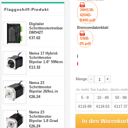
Flaggschiff-Produkt
34HS38-
4204D-
B400.pdf
Digitaler
Bremsendatenblatt:
Schrittmotortreiber
DM542T
Schrittmotor
€37.02
SWB-
Treiber 1.0-4.2A 20-
05.pdf
50VDC für Nema
17, 23, 24
Nema 17 Hybrid-
Schrittmotor
Preis:
Schrittmotor
€126.20
Bipolar 1.8° 59Ncm
2A 4 Drähte mit 1m
€13.32
Kabel & Stecker
für 3D
Drucker/CNC
-
+
Menge:
Nema 23
Schrittmotor
Je mehr Sie kaufen, desto mehr
Bipolar 269oz.in
2,8A 57x57x76mm
€26.24
5 - 9
10 - 49
50 - 99
4-Draht-
Schrittmotor
€119.89
€118.63
€117.37
23HS30-2804S
Nema 23
Schrittmotor
In den Warenkor
Bipolar 1.8 Grad
1.9Nm 3A 3.36V 4
€26.24