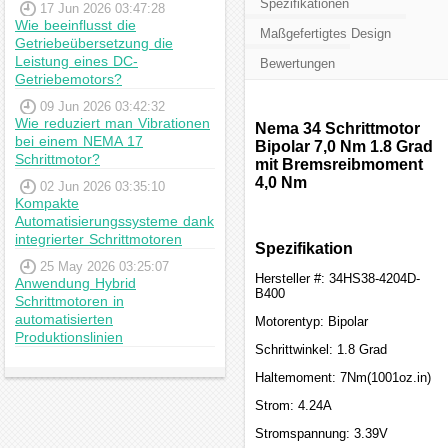
Spezifikationen
17 Jun 2026 03:47:28
Wie beeinflusst die
Maßgefertigtes Design
Getriebeübersetzung die
Leistung eines DC-
Bewertungen
Getriebemotors?
09 Jun 2026 03:42:32
Wie reduziert man Vibrationen
Nema 34 Schrittmotor
bei einem NEMA 17
Bipolar 7,0 Nm 1.8 Grad
Schrittmotor?
mit Bremsreibmoment
4,0 Nm
02 Jun 2026 03:35:10
Kompakte
Automatisierungssysteme dank
integrierter Schrittmotoren
Spezifikation
25 May 2026 03:25:07
Hersteller #: 34HS38-4204D-
Anwendung Hybrid
B400
Schrittmotoren in
automatisierten
Motorentyp: Bipolar
Produktionslinien
Schrittwinkel: 1.8 Grad
Haltemoment: 7Nm(1001oz.in)
Strom: 4.24A
Stromspannung: 3.39V