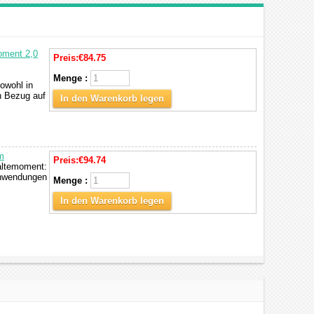
oment 2,0
Preis:
€84.75
Menge :
owohl in
in Bezug auf
In den Warenkorb legen
m
Preis:
€94.74
Haltemoment:
Anwendungen
Menge :
In den Warenkorb legen