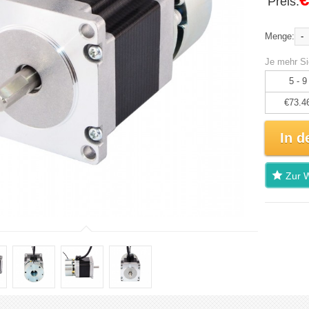
Preis:
-
Menge:
Je mehr Si
5 - 9
€73.4
In d
Zur W