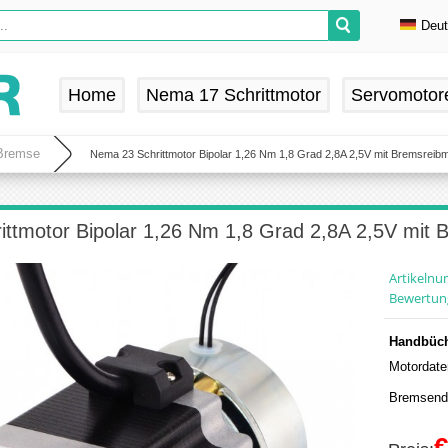
Deu
En
De
Home
Nema 17 Schrittmotor
Servomotor
Fr
Es
 Bremse
Nema 23 Schrittmotor Bipolar 1,26 Nm 1,8 Grad 2,8A 2,5V mit Bremsrei
ittmotor Bipolar 1,26 Nm 1,8 Grad 2,8A 2,5V mit
Artikeln
Bewertun
Handbüch
Motordate
Bremsenda
€