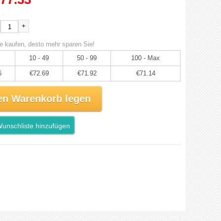
+
e kaufen, desto mehr sparen Sie!
10 - 49
50 - 99
100 - Max
6
€72.69
€71.92
€71.14
en Warenkorb legen
unschliste hinzufügen