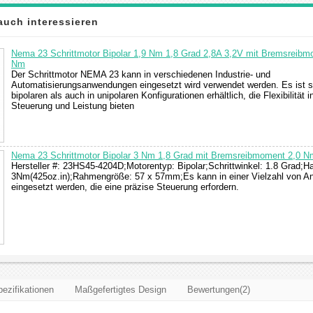
auch interessieren
Nema 23 Schrittmotor Bipolar 1,9 Nm 1,8 Grad 2,8A 3,2V mit Bremsreibm
Nm
Der Schrittmotor NEMA 23 kann in verschiedenen Industrie- und
Automatisierungsanwendungen eingesetzt wird verwendet werden. Es ist s
bipolaren als auch in unipolaren Konfigurationen erhältlich, die Flexibilität 
Steuerung und Leistung bieten
Nema 23 Schrittmotor Bipolar 3 Nm 1,8 Grad mit Bremsreibmoment 2,0 N
Hersteller #: 23HS45-4204D;Motorentyp: Bipolar;Schrittwinkel: 1.8 Grad;
3Nm(425oz.in);Rahmengröße: 57 x 57mm;Es kann in einer Vielzahl von 
eingesetzt werden, die eine präzise Steuerung erfordern.
ezifikationen
Maßgefertigtes Design
Bewertungen(2)