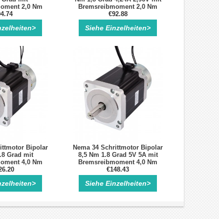
oment 2,0 Nm
Bremsreibmoment 2,0 Nm
4.74
€92.88
nzelheiten>
Siehe Einzelheiten>
ttmotor Bipolar
Nema 34 Schrittmotor Bipolar
.8 Grad mit
8,5 Nm 1.8 Grad 5V 5A mit
oment 4,0 Nm
Bremsreibmoment 4,0 Nm
26.20
€148.43
nzelheiten>
Siehe Einzelheiten>