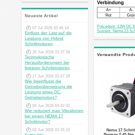
Schrittmotor
Verbindung
A+
A-
Rot
Grü
Neueste Artikel
Précédent: 13W DC E
07 Jul 2026 03:46:14
Suivant: Nema 23 Sch
Einfluss der Last auf die
Leistung von Hybrid
Schrittmotoren
29 Jun 2026 03:37:39
Verwandte Prod
Technologische
Herausforderungen bei
linearen Schrittmotoren
17 Jun 2026 03:47:28
Wie beeinflusst die
Getriebeübersetzung die
Leistung eines DC-
Getriebemotors?
09 Jun 2026 03:42:32
Wie reduziert man Vibrationen
bei einem NEMA 17
Schrittmotor?
02 Jun 2026 03:35:10
Nema 17 Schrit
Kompakte
Bremse 0,45 Nm 