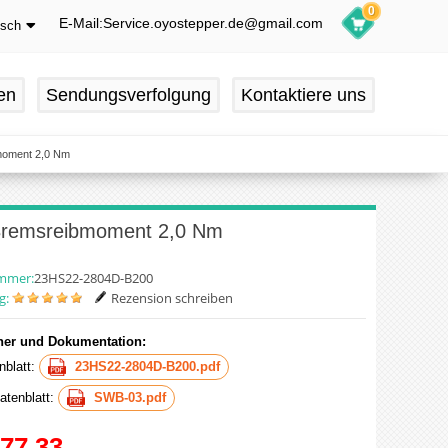
0
E-Mail:Service.oyostepper.de@gmail.com
tsch
glish
utsch
en
Sendungsverfolgung
Kontaktiere uns
ançais
pañol
bmoment 2,0 Nm
 Bremsreibmoment 2,0 Nm
ummer:
23HS22-2804D-B200
g:
Rezension schreiben
er und Dokumentation:
nblatt:
23HS22-2804D-B200.pdf
tenblatt:
SWB-03.pdf
77.33