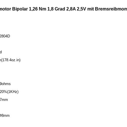
motor Bipolar 1,26 Nm 1,8 Grad 2,8A 2,5V mit Bremsreibmo
-2804D
ad
(178.4oz.in)
.9ohms
± 20%(1KHz)
57mm
 Φ8mm