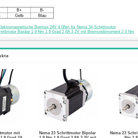
B+
B-
n
Gelb
Blau
lektromagnetische Bremse 24V 4.0Nm für Nema 34 Schrittmotor
rittmotor Bipolar 1,9 Nm 1,8 Grad 2,8A 3,2V mit Bremsreibmoment 2,0 Nm
ukte
tmotor mit
Nema 23 Schrittmotor Bipolar
Nema 23 Schrit
1,8 Grad 2A
1,9 Nm 1,8 Grad 2,8A 3,2V mit
Nm 1,8