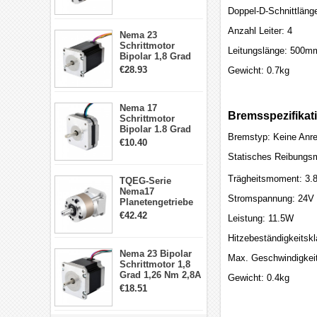
min für Nema 17
Doppel-D-Schnittlän
Getriebe
Schrittmotor
Anzahl Leiter: 4
Nema 23
Schrittmotor
Leitungslänge: 500m
Bipolar 1,8 Grad
2,83Nm 4 A 2,26V
€28.93
Gewicht: 0.7kg
CNC Hybrid-
Schrittmotor mit 8
Anschlüssen
Nema 17
Bremsspezifikat
Schrittmotor
Bipolar 1.8 Grad
Bremstyp: Keine Anr
8.7Ncm 1A 3.5V 4
€10.40
Draden Hybrid-
Statisches Reibungs
Schrittmotor
Trägheitsmoment: 3.
TQEG-Serie
Nema17
Stromspannung: 24V
Planetengetriebe
10:1 Spiel 15Arc-
€42.42
Leistung: 11.5W
min für Nema 17
Getriebe
Hitzebeständigkeitskl
Schrittmotor
Nema 23 Bipolar
Max. Geschwindigkei
Schrittmotor 1,8
Grad 1,26 Nm 2,8A
Gewicht: 0.4kg
2,5V 4 Drähte
€18.51
23hs22-2804s
Hybrid-