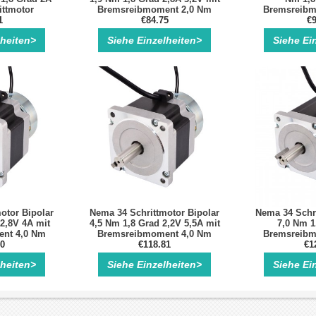
ittmotor
Bremsreibmoment 2,0 Nm
Bremsreibm
1
€84.75
€9
lheiten>
Siehe Einzelheiten>
Siehe Ei
otor Bipolar
Nema 34 Schrittmotor Bipolar
Nema 34 Schri
 2,8V 4A mit
4,5 Nm 1,8 Grad 2,2V 5,5A mit
7,0 Nm 1
nt 4,0 Nm
Bremsreibmoment 4,0 Nm
Bremsreibm
40
€118.81
€1
lheiten>
Siehe Einzelheiten>
Siehe Ei