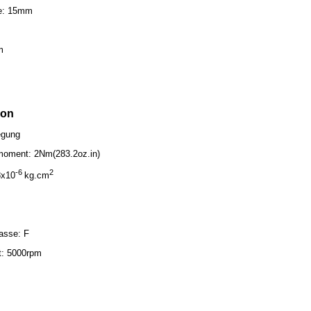
ge: 15mm
m
ion
egung
moment: 2Nm(283.2oz.in)
-6
2
8x10
kg.cm
asse: F
t: 5000rpm