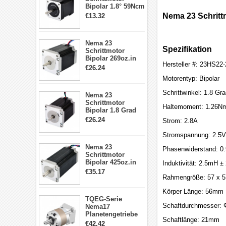
Bipolar 1.8° 59Ncm
2A 4 Drähte mit 1m
Nema 23 Schritt
€13.32
Kabel & Stecker
für 3D
Drucker/CNC
Nema 23
Spezifikation
Schrittmotor
Bipolar 269oz.in
Hersteller #: 23HS22
2,8A 57x57x76mm
€26.24
4-Draht-
Motorentyp: Bipolar
Schrittmotor
23HS30-2804S
Schrittwinkel: 1.8 Gr
Nema 23
Schrittmotor
Haltemoment: 1.26Nm
Bipolar 1.8 Grad
1.9Nm 3A 3.36V 4
€26.24
Strom: 2.8A
Drähte CNC
Schrittmotor DIY
Stromspannung: 2.5V
CNC Fräse
Nema 23
Phasenwiderstand: 0
Schrittmotor
Bipolar 425oz.in
Induktivität: 2.5mH 
4.2A 57x57x114mm
€35.17
4 Draht Hybrid
Rahmengröße: 57 x 
Schrittmotor
Körper Länge: 56mm
TQEG-Serie
Schaftdurchmesser:
Nema17
Planetengetriebe
Schaftlänge: 21mm
5:1 Spiel 15Arc-
€42.42