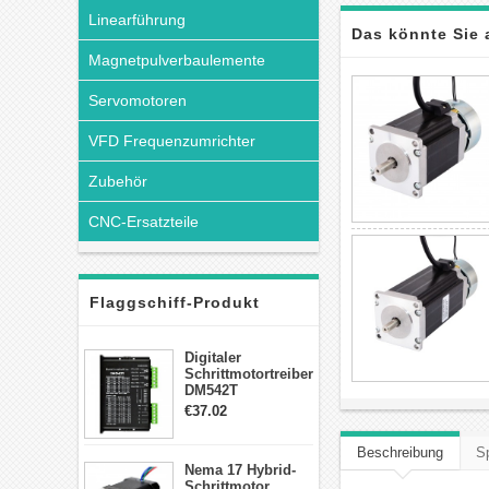
Linearführung
Das könnte Sie 
Magnetpulverbaulemente
Servomotoren
VFD Frequenzumrichter
Zubehör
CNC-Ersatzteile
Flaggschiff-Produkt
Digitaler
Schrittmotortreiber
DM542T
Schrittmotor
€37.02
Treiber 1.0-4.2A 20-
50VDC für Nema
Beschreibung
Sp
17, 23, 24
Nema 17 Hybrid-
Schrittmotor
Schrittmotor