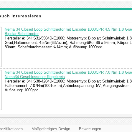
auch interessieren
Nema 34 Closed Loop Schrittmotor mit Encoder 1000CPR 4,5 Nm 1,8 Gra
Bipolar Schrittmotor
Hersteller #: 34HS31-5504D-E1000; Motorentyp: Bipolar; Schrittwinkel: 1.8
Grad;Haltemoment: 4.5Nm(637oz.in); Rahmengröße: 86 x 86mm; Körper L
80mm; Schaftdurchmesser: Φ14mm; Auflösung: 1000ppr.
Nema 34 Closed Loop Schrittmotor mit Encoder 1000CPR 7,0 Nm 1,8 Grad
Nema34 Geschlossener Regelkreis
Hersteller #: 34HS38-4204D-E1000; Motorentyp: Bipolar; Schrittwinkel: 1.8
Haltemoment: 7.07Nm(1001oz.in);Antriebsspannung: 5V; Ausgangsstrom:
Auflösung: 1000ppr.
ezifikationen
Maßgefertigtes Design
Bewertungen