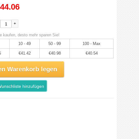
44.06
+
e kaufen, desto mehr sparen Sie!
10 - 49
50 - 99
100 - Max
6
€41.42
€40.98
€40.54
en Warenkorb legen
unschliste hinzufügen