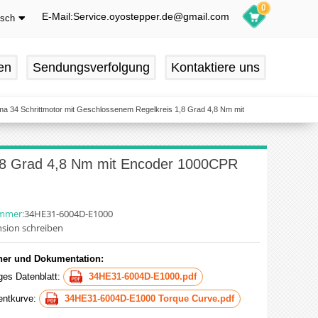
0
E-Mail:Service.oyostepper.de@gmail.com
tsch
glish
utsch
en
Sendungsverfolgung
Kontaktiere uns
ançais
pañol
ma 34 Schrittmotor mit Geschlossenem Regelkreis 1,8 Grad 4,8 Nm mit
1,8 Grad 4,8 Nm mit Encoder 1000CPR
ummer:
34HE31-6004D-E1000
sion schreiben
er und Dokumentation:
iges Datenblatt:
34HE31-6004D-E1000.pdf
ntkurve:
34HE31-6004D-E1000 Torque Curve.pdf