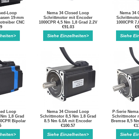
sed-Loop
Nema 34 Closed Loop
Nema 34 
Phasen 19-mm
Schrittmotor mit Encoder
Schrittmoto
votreiber CNC
1000CPR 4,5 Nm 1,8 Grad 2.2V
1000CPR 7,
49
5.5A Bipolar Schrittmotor
€91.03
Bipolar Nema3
€9
Rege
lheiten>
Siehe Einzelheiten>
Siehe Ei
sed Loop
Nema 34 Closed Loop
P-Serie Nema
5 Nm 1,8 Grad
Schrittmotor 8,5 Nm 1.8 Grad
Schrittmotor 
00CPR Bipolar
8.5 Nm 6.0A mit Encoder
Bremse 8,5 Nm
lossener
5
1000CPR 2 Phasen
€100.57
Ph
€1
eis
Geschlossener Regelkreis
lheiten>
Siehe Einzelheiten>
Siehe Ei