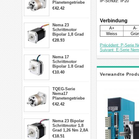
IP-Schutz: IP20
Planetengetriebe
5:1 Spiel 15Arc-
€42.42
min für Nema 17
Getriebe
Verbindung
Schrittmotor
Nema 23
A+
A-
Schrittmotor
Weiss
Grü
Bipolar 1,8 Grad
2,83Nm 4 A 2,26V
€28.93
CNC Hybrid-
Précédent: P-Serie 
Schrittmotor mit 8
Suivant: E-Serie Ne
Anschlüssen
Nema 17
Schrittmotor
Bipolar 1.8 Grad
8.7Ncm 1A 3.5V 4
€10.40
Verwandte Prod
Draden Hybrid-
Schrittmotor
TQEG-Serie
Nema17
Planetengetriebe
10:1 Spiel 15Arc-
€42.42
min für Nema 17
Getriebe
Schrittmotor
Nema 23 Bipolar
Schrittmotor 1,8
Grad 1,26 Nm 2,8A
2,5V 4 Drähte
€18.51