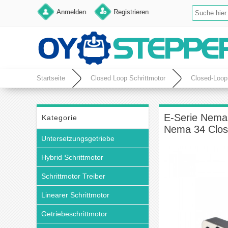
Anmelden
Registrieren
Startseite
Closed Loop Schrittmotor
Closed-Loop
Encoder 1000CPR Nema 34 Closed Loop Schrittmotor
E-Serie Nema
Kategorie
Nema 34 Clos
Untersetzungsgetriebe
Hybrid Schrittmotor
Schrittmotor Treiber
Linearer Schrittmotor
Getriebeschrittmotor