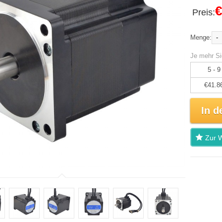
€
Preis:
-
Menge:
Je mehr Si
5 - 9
€41.8
In d
Zur W