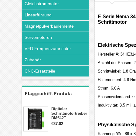
Gleichstrommotor
Linearführung
E-Serie Nema 34
Schrittmotor
Magnetpulverbaulemente
Servomotoren
Elektrische Spez
VFD Frequenzumrichter
Hersteller #: 34HE3
Zubehör
Anzahl der Phasen: 2
CNC-Ersatzteile
Schrittwinkel: 1.8 Gr
Haltemoment: 4.8 Nm
Strom: 6.0 A
Flaggschiff-Produkt
Phasenwiderstand: 0
Induktivität: 3.5 mH
Digitaler
Schrittmotortreiber
DM542T
Schrittmotor
€37.02
Physikalische Sp
Treiber 1.0-4.2A 20-
50VDC für Nema
Rahmengröße: 86 x 