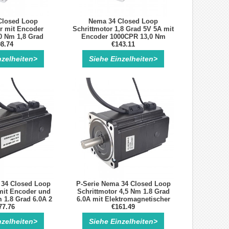
Closed Loop
Nema 34 Closed Loop
r mit Encoder
Schrittmotor 1,8 Grad 5V 5A mit
0 Nm 1,8 Grad
Encoder 1000CPR 13,0 Nm
4 Geschlossener
8.74
Nema34 Geschlossener
€143.11
lkreis
Regelkreis
nzelheiten>
Siehe Einzelheiten>
 34 Closed Loop
P-Serie Nema 34 Closed Loop
mit Encoder und
Schrittmotor 4,5 Nm 1.8 Grad
 1.8 Grad 6.0A 2
6.0A mit Elektromagnetischer
asen
77.76
Bremse 2 Phasen
€161.49
nzelheiten>
Siehe Einzelheiten>