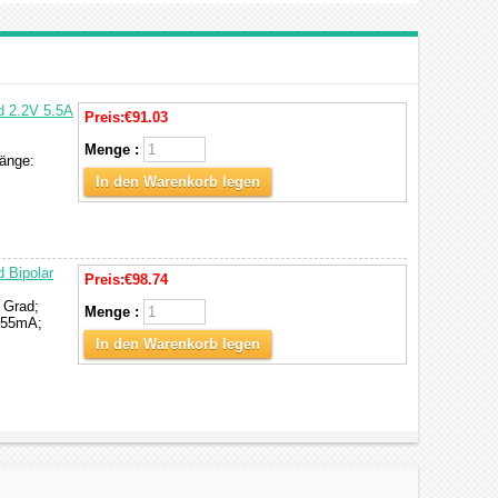
d 2.2V 5.5A
Preis:
€91.03
Menge :
änge:
In den Warenkorb legen
 Bipolar
Preis:
€98.74
 Grad;
Menge :
 55mA;
In den Warenkorb legen