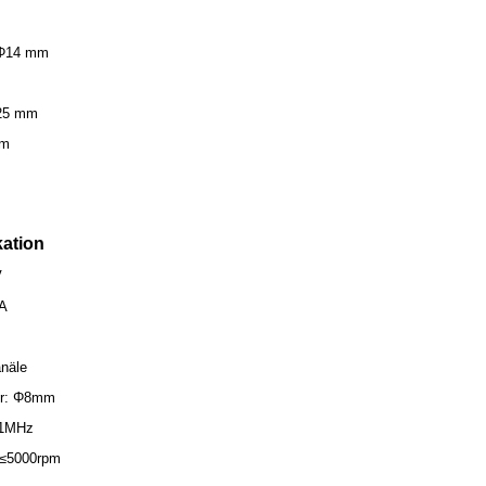
 Φ14 mm
 25 mm
mm
kation
V
A
näle
er: Φ8mm
≤1MHz
 ≤5000rpm