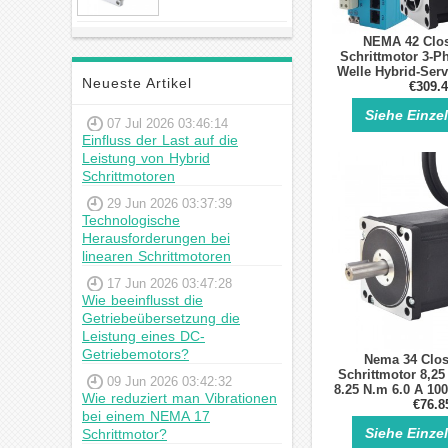
23hs22-2804s
Hybrid-
Schrittmotor
NEMA 42 Clo
Schrittmotor 3-
Welle Hybrid-Ser
Neueste Artikel
€309.
Kit
Siehe Einze
07 Jul 2026 03:46:14
Einfluss der Last auf die
Leistung von Hybrid
Schrittmotoren
29 Jun 2026 03:37:39
Technologische
Herausforderungen bei
linearen Schrittmotoren
17 Jun 2026 03:47:28
Wie beeinflusst die
Getriebeübersetzung die
Leistung eines DC-
Getriebemotors?
Nema 34 Clo
Schrittmotor 8,2
09 Jun 2026 03:42:32
8.25 N.m 6.0 A 10
Wie reduziert man Vibrationen
Nema34 Gesch
€76.8
bei einem NEMA 17
Regelkr
Siehe Einze
Schrittmotor?