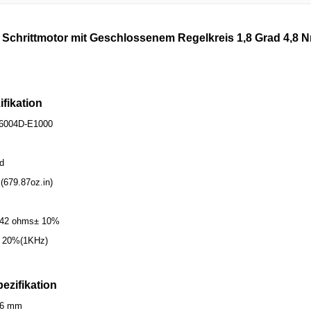
 Schrittmotor mit Geschlossenem Regelkreis 1,8 Grad 4,
ifikation
1-6004D-E1000
ad
(679.87oz.in)
.42 ohms± 10%
 ± 20%(1KHz)
ezifikation
86 mm