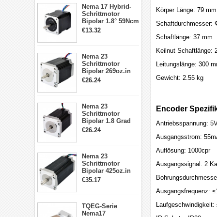
17, 23, 24
Nema 17 Hybrid-
Schrittmotor
Körper Länge: 79 mm
Schrittmotor
Bipolar 1.8° 59Ncm
Schaftdurchmesser:
2A 4 Drähte mit 1m
€13.32
Kabel & Stecker
Schaftlänge: 37 mm
für 3D
Drucker/CNC
Keilnut Schaftlänge:
Nema 23
Schrittmotor
Leitungslänge: 300 
Bipolar 269oz.in
Gewicht: 2.55 kg
2,8A 57x57x76mm
€26.24
4-Draht-
Schrittmotor
23HS30-2804S
Nema 23
Encoder Spezifi
Schrittmotor
Bipolar 1.8 Grad
Antriebsspannung: 5
1.9Nm 3A 3.36V 4
€26.24
Drähte CNC
Ausgangsstrom: 55m
Schrittmotor DIY
CNC Fräse
Auflösung: 1000cpr
Nema 23
Schrittmotor
Ausgangssignal: 2 Ka
Bipolar 425oz.in
Bohrungsdurchmess
4.2A 57x57x114mm
€35.17
4 Draht Hybrid
Ausgangsfrequenz: 
Schrittmotor
Laufgeschwindigkeit:
TQEG-Serie
Nema17