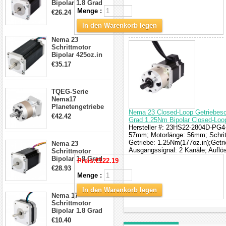
Bipolar 1.8 Grad
1.9Nm 3A 3.36V 4
Menge :
€26.24
Drähte CNC
Schrittmotor DIY
In den Warenkorb legen
CNC Fräse
Nema 23
Schrittmotor
Bipolar 425oz.in
4.2A 57x57x114mm
€35.17
4 Draht Hybrid
Schrittmotor
TQEG-Serie
Nema17
Planetengetriebe
Nema 23 Closed-Loop Getriebesch
5:1 Spiel 15Arc-
€42.42
Grad 1.25Nm Bipolar Closed-Loop
min für Nema 17
Hersteller #: 23HS22-2804D-PG4
Getriebe
57mm; Motorlänge: 56mm; Schrit
Schrittmotor
Getriebe: 1.25Nm(177oz.in);Getr
Nema 23
Ausgangssignal: 2 Kanäle; Auflö
Schrittmotor
Bipolar 1,8 Grad
Preis:
€122.19
2,83Nm 4 A 2,26V
€28.93
CNC Hybrid-
Menge :
Schrittmotor mit 8
Anschlüssen
In den Warenkorb legen
Nema 17
Schrittmotor
Bipolar 1.8 Grad
8.7Ncm 1A 3.5V 4
€10.40
Draden Hybrid-