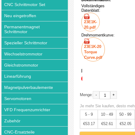
CNC Schrittmotor Set
Vollständiges
Datenblatt:
Neu eingetroffen
23E1K-
Permanentmagnet
20.pdf
Schrittmotor
Drehmomentkurve:
Spezieller Schrittmotor
23E1K-20
Torque
Wechselstrommotor
Curve.pdf
Gleichstrommotor
Preis:
Linearführung
€55.97
Magnetpulverbaulemente
-
+
Menge:
Servomotoren
Je mehr Sie kaufen, desto mehr
VFD Frequenzumrichter
5 - 9
10 - 49
50 - 99
Zubehör
€53.17
€52.61
€52.05
CNC-Ersatzteile