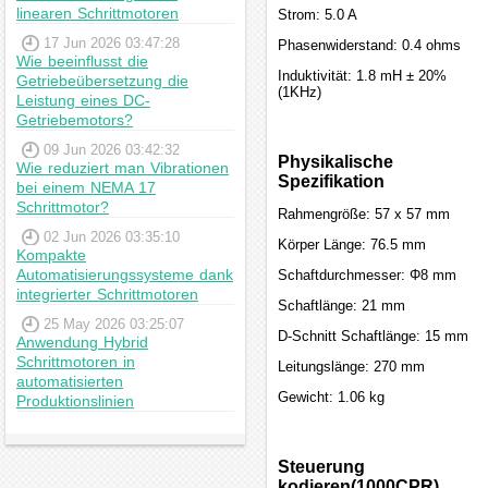
linearen Schrittmotoren
Strom: 5.0 A
17 Jun 2026 03:47:28
Phasenwiderstand: 0.4 ohms
Wie beeinflusst die
Induktivität: 1.8 mH ± 20%
Getriebeübersetzung die
(1KHz)
Leistung eines DC-
Getriebemotors?
09 Jun 2026 03:42:32
Physikalische
Wie reduziert man Vibrationen
Spezifikation
bei einem NEMA 17
Schrittmotor?
Rahmengröße: 57 x 57 mm
02 Jun 2026 03:35:10
Körper Länge: 76.5 mm
Kompakte
Automatisierungssysteme dank
Schaftdurchmesser: Φ8 mm
integrierter Schrittmotoren
Schaftlänge: 21 mm
25 May 2026 03:25:07
D-Schnitt Schaftlänge: 15 mm
Anwendung Hybrid
Schrittmotoren in
Leitungslänge: 270 mm
automatisierten
Gewicht: 1.06 kg
Produktionslinien
Steuerung
kodieren(1000CPR)