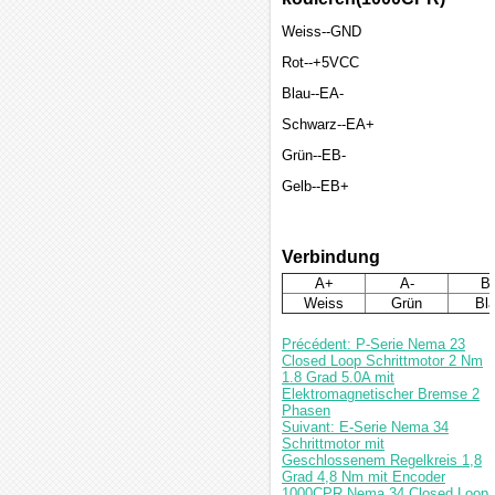
Weiss--GND
Rot--+5VCC
Blau--EA-
Schwarz--EA+
Grün--EB-
Gelb--EB+
Verbindung
A+
A-
B
Weiss
Grün
Bl
Précédent: P-Serie Nema 23
Closed Loop Schrittmotor 2 Nm
1.8 Grad 5.0A mit
Elektromagnetischer Bremse 2
Phasen
Suivant: E-Serie Nema 34
Schrittmotor mit
Geschlossenem Regelkreis 1,8
Grad 4,8 Nm mit Encoder
1000CPR Nema 34 Closed Loop