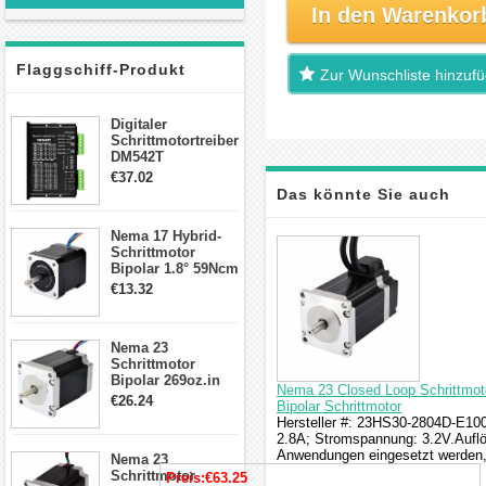
In den Warenkor
Flaggschiff-Produkt
Zur Wunschliste hinzuf
Digitaler
Schrittmotortreiber
DM542T
Schrittmotor
€37.02
Treiber 1.0-4.2A 20-
Das könnte Sie auch
50VDC für Nema
17, 23, 24
Nema 17 Hybrid-
Schrittmotor
interessieren
Schrittmotor
Bipolar 1.8° 59Ncm
2A 4 Drähte mit 1m
€13.32
Kabel & Stecker
für 3D
Drucker/CNC
Nema 23
Schrittmotor
Bipolar 269oz.in
Nema 23 Closed Loop Schrittmot
2,8A 57x57x76mm
€26.24
Bipolar Schrittmotor
4-Draht-
Hersteller #: 23HS30-2804D-E1000
Schrittmotor
2.8A; Stromspannung: 3.2V.Auflö
23HS30-2804S
Anwendungen eingesetzt werden, 
Nema 23
Schrittmotor
Preis:
€63.25