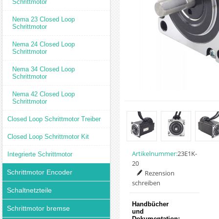
Schrittmotor
Nema 23 Closed Loop
Schrittmotor
Nema 24 Closed Loop
Schrittmotor
Nema 34 Closed Loop
Schrittmotor
Nema 42 Closed Loop
Schrittmotor
Closed Loop Schrittmotor Treiber
Closed Loop Schrittmotor Kit
Artikelnummer:
23E1K-
Integrierte Schrittmotor
20
Schrittmotor Encoder
Rezension
schreiben
Schaltnetzteile
Handbücher
Schrittmotor bremse
und
Dokumentation: