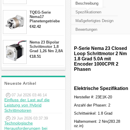
Beschreibung
Schrittmotor
Spezifikationen
TQEG-Serie
Nema17
Maßgefertigtes Design
Planetengetriebe
10:1 Spiel 15Arc-
€42.42
Bewertungen
min für Nema 17
Getriebe
Schrittmotor
Nema 23 Bipolar
Schrittmotor 1,8
P-Serie Nema 23 Closed
Grad 1,26 Nm 2,8A
Loop Schrittmotor 2 Nm
2,5V 4 Drähte
€18.51
1.8 Grad 5.0A mit
23hs22-2804s
Encoder 1000CPR 2
Hybrid-
Schrittmotor
Phasen
Neueste Artikel
Elektrische Spezifikation
07 Jul 2026 03:46:14
Hersteller #: 23E1K-20
Einfluss der Last auf die
Leistung von Hybrid
Anzahl der Phasen: 2
Schrittmotoren
Schrittwinkel: 1.8 Grad
29 Jun 2026 03:37:39
Haltemoment: 2 Nm(283.28
Technologische
oz.in)
Herausforderungen bei