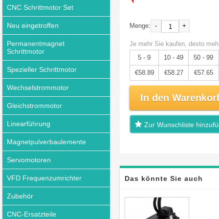
CNC Schrittmotor Set
Neu eingetroffen
-
+
Menge:
Permanentmagnet
Je mehr Sie kaufen, desto mehr
Schrittmotor
5 - 9
10 - 49
50 - 99
Spezieller Schrittmotor
€58.89
€58.27
€57.65
Wechselstrommotor
In den Warenkor
Gleichstrommotor
Linearführung
Zur Wunschliste hinzuf
Magnetpulverbaulemente
Servomotoren
VFD Frequenzumrichter
Das könnte Sie auch
Zubehör
interessieren
CNC-Ersatzteile