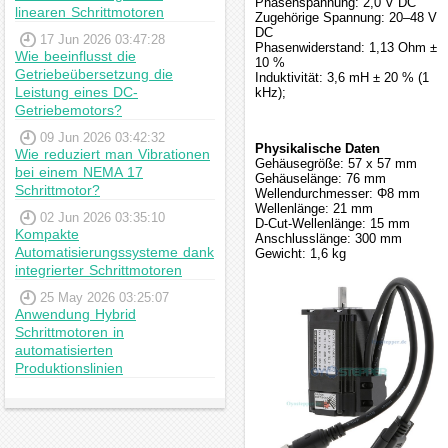
Phasenspannung: 2,0 V DC
linearen Schrittmotoren
Zugehörige Spannung: 20–48 V
DC
17 Jun 2026 03:47:28
Phasenwiderstand: 1,13 Ohm ±
Wie beeinflusst die
10 %
Getriebeübersetzung die
Induktivität: 3,6 mH ± 20 % (1
Leistung eines DC-
kHz);
Getriebemotors?
09 Jun 2026 03:42:32
Physikalische Daten
Wie reduziert man Vibrationen
Gehäusegröße: 57 x 57 mm
bei einem NEMA 17
Gehäuselänge: 76 mm
Schrittmotor?
Wellendurchmesser: Φ8 mm
Wellenlänge: 21 mm
02 Jun 2026 03:35:10
D-Cut-Wellenlänge: 15 mm
Kompakte
Anschlusslänge: 300 mm
Automatisierungssysteme dank
Gewicht: 1,6 kg
integrierter Schrittmotoren
25 May 2026 03:25:07
Anwendung Hybrid
Schrittmotoren in
automatisierten
Produktionslinien