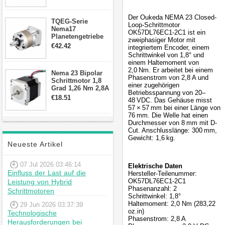
Schrittmotor
Der Oukeda NEMA 23 Closed-
TQEG-Serie
Loop-Schrittmotor
Nema17
OK57DL76EC1-2C1 ist ein
Planetengetriebe
zweiphasiger Motor mit
10:1 Spiel 15Arc-
€42.42
integriertem Encoder, einem
min für Nema 17
Schrittwinkel von 1,8° und
Getriebe
einem Haltemoment von
Schrittmotor
2,0 Nm. Er arbeitet bei einem
Nema 23 Bipolar
Phasenstrom von 2,8 A und
Schrittmotor 1,8
einer zugehörigen
Grad 1,26 Nm 2,8A
Betriebsspannung von 20–
2,5V 4 Drähte
€18.51
48 VDC. Das Gehäuse misst
23hs22-2804s
57 × 57 mm bei einer Länge von
Hybrid-
76 mm. Die Welle hat einen
Schrittmotor
Durchmesser von 8 mm mit D-
Cut. Anschlusslänge: 300 mm,
Gewicht: 1,6 kg.
Neueste Artikel
07 Jul 2026 03:46:14
Elektrische Daten
Einfluss der Last auf die
Hersteller-Teilenummer:
OK57DL76EC1-2C1
Leistung von Hybrid
Phasenanzahl: 2
Schrittmotoren
Schrittwinkel: 1,8°
Haltemoment: 2,0 Nm (283,22
29 Jun 2026 03:37:39
oz.in)
Technologische
Phasenstrom: 2,8 A
Herausforderungen bei