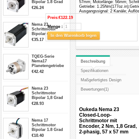
Bipolar 1.8 Grad
57mm; Motorlänge: 56mm; Schrit
1.9Nm 3A 3.36V 4
Getriebe: 1.25Nm(177oz.in);Getr
€26.24
Drähte CNC
Ausgangssignal: 2 Kanäle; Auflö
Schrittmotor DIY
Preis:
€122.19
CNC Fräse
Nema 23
Menge :
Schrittmotor
Bipolar 425oz.in
In den Warenkorb legen
4.2A 57x57x114mm
€35.17
4 Draht Hybrid
Schrittmotor
TQEG-Serie
Nema17
Beschreibung
Planetengetriebe
5:1 Spiel 15Arc-
Spezifikationen
€42.42
min für Nema 17
Getriebe
Maßgefertigtes Design
Schrittmotor
Nema 23
Bewertungen(1)
Schrittmotor
Bipolar 1,8 Grad
2,83Nm 4 A 2,26V
€28.93
CNC Hybrid-
Oukeda Nema 23
Schrittmotor mit 8
Closed-Loop-
Anschlüssen
Nema 17
Schrittmotor mit
Schrittmotor
Encoder, 2 Nm, 1,8 Grad,
Bipolar 1.8 Grad
2-phasig, 57 x 57 mm
8.7Ncm 1A 3.5V 4
€10.40
Draden Hybrid-