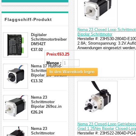
Flaggschiff-Produkt
Nema 23 Closed Loop Schrittmot
Bipolar Schrittmotor
Digitaler
Hersteller #: 23HS30-2804D-E1000
Schrittmotortreiber
2.8A; Stromspannung: 3.2V.Auflö
DM542T
Anwendungen eingesetzt werden, 
Schrittmotor
€37.02
Treiber 1.0-4.2A 20-
Preis:
€63.25
50VDC für Nema
17, 23, 24
Menge :
Nema 17 Hybrid-
Schrittmotor
Schrittmotor
In den Warenkorb legen
Bipolar 1.8° 59Ncm
2A 4 Drähte mit 1m
€13.32
Kabel & Stecker
für 3D
Drucker/CNC
Nema 23
Schrittmotor
Bipolar 269oz.in
2,8A 57x57x76mm
€26.24
4-Draht-
Schrittmotor
Nema 23 Closed-Loop Getriebesch
23HS30-2804S
Nema 23
Grad 1.25Nm Bipolar Closed-Loop
Schrittmotor
Hersteller #: 23HS22-2804D-PG4