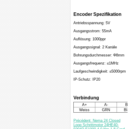
Encoder Spezifikation
Antriebsspannung: 5V
Ausgangsstrom: 55mA
Auflösung: 1000ppr
Ausgangssignal: 2 Kanäle
Bohrungsdurchmesser: Φ8mm
Ausgangsfrequenz: ≤1MHz
Laufgeschwindigkeit: ≤5000rpm
IP-Schutz: IP20
Verbindung
A+
A-
B
Weiss
GRN
Bl
Précédent: Nema 24 Closed
Loop Schrittmotor 24HE40-