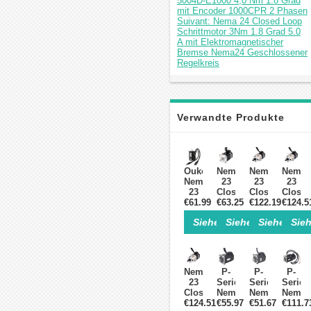
5004D-E1000 4,0 Nm 1.8 Grad
mit Encoder 1000CPR 2 Phasen
Suivant: Nema 24 Closed Loop
Schrittmotor 3Nm 1.8 Grad 5.0
A mit Elektromagnetischer
Bremse Nema24 Geschlossener
Regelkreis
Verwandte Produkte
Oukeda
Nema
Nema
Nema
Nema
23
23
23
23
Closed
Closed-
Closed
Closed-
€61.99
Loop
€63.25
Loop
€122.19
Loop
€124.5
Loop-
Schrittmotor
Getriebeschri
Getrie
Siehe Einzelheiten>
Siehe Einzelheite
Siehe Einz
Sieh
Schrittmotor
mit
mit
mit
mit
Encoder
4:1
15:1
Encoder,
1000CPR
Planetengetri
Planet
2
1.8
1000CPR
1000C
Nm,
Grad
1.8
1.8
Nema
P-
P-
P-
1,8
1.89Nm
Grad
Grad
23
Serie
Serie
Serie
Grad,
2.8A
1.25Nm
1.25N
Closed-
Nema
Nema
Nema
2-
3.2V
Bipolar
Bipola
Loop
€124.51
€55.97
23
€51.67
23
€111.7
23
phasig,
Bipolar
Closed-
Getrie