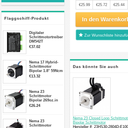
€25.99
€25.72
€25.44
Flaggschiff-Produkt
In den Warenkor
Digitaler
Zur Wunschliste hinzuf
Schrittmotortreiber
DM542T
Schrittmotor
€37.02
Treiber 1.0-4.2A 20-
50VDC für Nema
17, 23, 24
Nema 17 Hybrid-
Schrittmotor
Schrittmotor
Das könnte Sie auch
Bipolar 1.8° 59Ncm
2A 4 Drähte mit 1m
€13.32
interessieren
Kabel & Stecker
für 3D
Drucker/CNC
Nema 23
Schrittmotor
Bipolar 269oz.in
2,8A 57x57x76mm
€26.24
4-Draht-
Schrittmotor
23HS30-2804S
Nema 23 Closed Loop Schrittmot
Nema 23
Bipolar Schrittmotor
Schrittmotor
Hersteller #: 23HS30-2804D-E1000