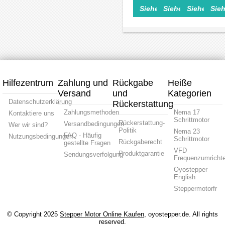
Getriebeschrittmotor
Closed
Closed
Close
57 x
Schrittmotor
Loop
Schrit
Siehe Einzelheiten>
Siehe Einzelheite
Siehe Einz
Sieh
1.8
Loop
Loop
Loop
57
Schrittmotor
Grad
Schrittmotor
Schrittmotor
Schrit
mm
1.25Nm
2
1.2
1,2
2.8A
Nm
Nm
Nm
2.6V
1.8
1.8
1.8
1000CPR
Grad
Grad
Grad
mit
5.0A
4.0A
4.0A
47:1
mit
mit
2
Planetengetriebe
Encoder
Encoder
Phase
1000CPR
1000CPR
mit
Hilfezentrum
Zahlung und
Rückgabe
Heiße
2
2
Elektr
Versand
und
Phasen
Kategorien
Phasen
Brems
Datenschutzerklärung
Rückerstattung
Zahlungsmethoden
Nema 17
Kontaktiere uns
Schrittmotor
Rückerstattung-
Versandbedingungen
Wer wir sind?
Politik
Nema 23
FAQ - Häufig
Nutzungsbedingungen
Schrittmotor
Rückgaberecht
gestellte Fragen
VFD
Produktgarantie
Sendungsverfolgung
Frequenzumrichte
Oyostepper
English
Steppermotorfr
© Copyright 2025
Stepper Motor Online Kaufen
, oyostepper.de. All rights
reserved.