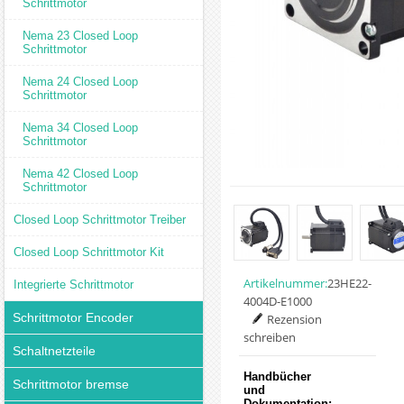
Schrittmotor
Nema 23 Closed Loop
Schrittmotor
Nema 24 Closed Loop
Schrittmotor
Nema 34 Closed Loop
Schrittmotor
Nema 42 Closed Loop
Schrittmotor
Closed Loop Schrittmotor Treiber
Closed Loop Schrittmotor Kit
Artikelnummer:
23HE22-
Integrierte Schrittmotor
4004D-E1000
Schrittmotor Encoder
Rezension
schreiben
Schaltnetzteile
Handbücher
Schrittmotor bremse
und
Dokumentation: