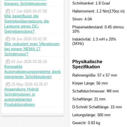
linearen Schrittmotoren
Schrittwinkel: 1.8 Grad
17 Jun 2026 03:47:28
Haltemoment: 1.2 Nm(170oz.in)
Wie beeinflusst die
Strom: 4.0A
Getriebeübersetzung die
Leistung eines DC-
Phasenwiderstand: 0.45 ohms±
Getriebemotors?
10%
09 Jun 2026 03:42:32
Induktivität: 1.3 mH ± 20%
Wie reduziert man Vibrationen
(1KHz)
bei einem NEMA 17
Schrittmotor?
Physikalische
02 Jun 2026 03:35:10
Kompakte
Spezifikation
Automatisierungssysteme dank
Rahmengröße: 57 x 57 mm
integrierter Schrittmotoren
Körper Länge: 56 mm
25 May 2026 03:25:07
Anwendung Hybrid
Schaftdurchmesser: Φ8 mm
Schrittmotoren in
automatisierten
Schaftlänge: 21 mm
Produktionslinien
D-Schnitt Schaftlänge: 15 mm
Leitungslänge: 300 mm
Gewicht: 0.83 kg