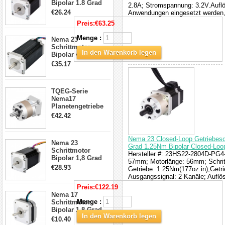
Bipolar 1.8 Grad
2.8A; Stromspannung: 3.2V.Auflö
1.9Nm 3A 3.36V 4
€26.24
Anwendungen eingesetzt werden, 
Drähte CNC
Preis:
€63.25
Schrittmotor DIY
CNC Fräse
Menge :
Nema 23
Schrittmotor
In den Warenkorb legen
Bipolar 425oz.in
4.2A 57x57x114mm
€35.17
4 Draht Hybrid
Schrittmotor
TQEG-Serie
Nema17
Planetengetriebe
5:1 Spiel 15Arc-
€42.42
min für Nema 17
Getriebe
Schrittmotor
Nema 23 Closed-Loop Getriebesch
Nema 23
Grad 1.25Nm Bipolar Closed-Loop
Schrittmotor
Hersteller #: 23HS22-2804D-PG4
Bipolar 1,8 Grad
57mm; Motorlänge: 56mm; Schrit
2,83Nm 4 A 2,26V
€28.93
Getriebe: 1.25Nm(177oz.in);Getr
CNC Hybrid-
Ausgangssignal: 2 Kanäle; Auflö
Schrittmotor mit 8
Preis:
€122.19
Anschlüssen
Nema 17
Menge :
Schrittmotor
Bipolar 1.8 Grad
In den Warenkorb legen
8.7Ncm 1A 3.5V 4
€10.40
Draden Hybrid-