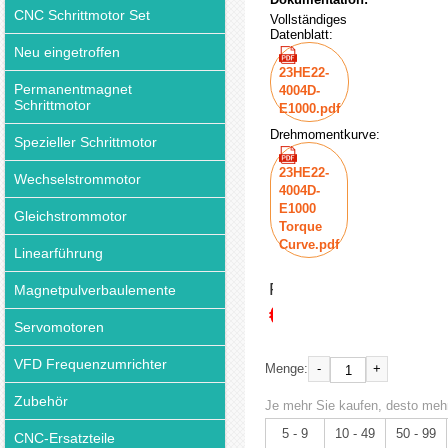
CNC Schrittmotor Set
Vollständiges
Datenblatt:
Neu eingetroffen
23HE22-
Permanentmagnet
4004D-
Schrittmotor
E1000.pdf
Drehmomentkurve:
Spezieller Schrittmotor
23HE22-
Wechselstrommotor
4004D-
E1000
Gleichstrommotor
Torque
Curve.pdf
Linearführung
Preis:
Magnetpulverbaulemente
€27.36
Servomotoren
VFD Frequenzumrichter
-
+
Menge:
Zubehör
Je mehr Sie kaufen, desto mehr
5 - 9
10 - 49
50 - 99
CNC-Ersatzteile