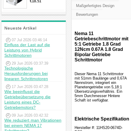
€18.51
23hs22-2804s
Maßgefertigtes Design
Hybrid-
Schrittmotor
Bewertungen
Neueste Artikel
Nema 11
Getriebeschrittmotor mit
07 Jul 2026 03:46:14
5:1 Getriebe 1.8 Grad
Einfluss der Last auf die
12Ncm 0.67A 1.8 Grad
Leistung von Hybrid
Bipolar Getriebe
Schrittmotoren
Schrittmotor
29 Jun 2026 03:37:39
Technologische
Herausforderungen bei
Dieser Nema 11 Schrittmotor
mit 51mm Baulänge und 0,67A
linearen Schrittmotoren
Nennstrom, integriert ein
17 Jun 2026 03:47:28
Planetengetriebe von 5,18:1
Wie beeinflusst die
Übersetzungsverhältnis. Ein
5mm Durchmesser Hintere
Getriebeübersetzung die
Schaft ist verfügbar.
Leistung eines DC-
Getriebemotors?
09 Jun 2026 03:42:32
Elektrische Spezifikation
Wie reduziert man Vibrationen
bei einem NEMA 17
Hersteller #: 11HS20-0674D-
Schrittmotor?