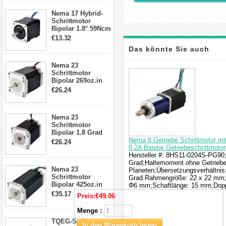
17, 23, 24
Nema 17 Hybrid-
Schrittmotor
Schrittmotor
Bipolar 1.8° 59Ncm
2A 4 Drähte mit 1m
€13.32
Kabel & Stecker
Das könnte Sie auch
für 3D
Drucker/CNC
Nema 23
interessieren
Schrittmotor
Bipolar 269oz.in
2,8A 57x57x76mm
€26.24
4-Draht-
Schrittmotor
23HS30-2804S
Nema 23
Schrittmotor
Bipolar 1.8 Grad
1.9Nm 3A 3.36V 4
Nema 8 Getriebe Schrittmotor m
€26.24
Drähte CNC
0.2A Bipolar Getriebeschrittmotor
Schrittmotor DIY
Hersteller #: 8HS11-0204S-PG90;M
CNC Fräse
Grad;Haltemoment ohne Getriebe:
Nema 23
Planeten;Übersetzungsverhältnis:
Schrittmotor
Grad.Rahmengröße: 22 x 22 mm;
Bipolar 425oz.in
Φ6 mm;Schaftlänge: 15 mm;Dopp
4.2A 57x57x114mm
€35.17
Preis:
€49.06
4 Draht Hybrid
Schrittmotor
Menge :
TQEG-Serie
In den Warenkorb legen