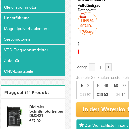
Vollständiges
Gleichstrommotor
Datenblatt:
Linearführung
11HS20-
0674D-
Magnetpulverbaulemente
PG5.pdf
Servomotoren
Preis:
€38.86
VFD Frequenzumrichter
Zubehör
-
+
Menge:
CNC-Ersatzteile
Je mehr Sie kaufen, desto mehr
5 - 9
10 - 49
50 - 99
Flaggschiff-Produkt
€36.92
€36.53
€36.14
Digitaler
In den Warenkor
Schrittmotortreiber
DM542T
Schrittmotor
€37.02
Treiber 1.0-4.2A 20-
Zur Wunschliste hinzuf
50VDC für Nema