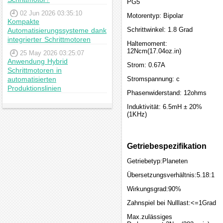
PG5
02 Jun 2026 03:35:10
Motorentyp: Bipolar
Kompakte
Schrittwinkel: 1.8 Grad
Automatisierungssysteme dank
integrierter Schrittmotoren
Haltemoment:
12Ncm(17.04oz.in)
25 May 2026 03:25:07
Anwendung Hybrid
Strom: 0.67A
Schrittmotoren in
automatisierten
Stromspannung: c
Produktionslinien
Phasenwiderstand: 12ohms
Induktivität: 6.5mH ± 20%
(1KHz)
Getriebespezifikation
Getriebetyp:Planeten
Übersetzungsverhältnis:5.18:1
Wirkungsgrad:90%
Zahnspiel bei Nulllast:<=1Grad
Max.zulässiges