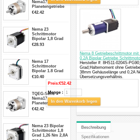
Nema17
Planetengetriebe
5:1 Spiel 15Arc-
€42.42
min für Nema 17
Getriebe
Schrittmotor
Nema 23
Schrittmotor
Bipolar 1,8 Grad
2,83Nm 4 A 2,26V
€28.93
CNC Hybrid-
Schrittmotor mit 8
Nema 8 Getriebeschrittmotor mi
Anschlüssen
0.2A Bipolar Getriebe Schrittmoto
Nema 17
Hersteller #: 8HS11-0204S-PG90;M
Schrittmotor
Grad;Haltemoment ohne Getriebe:
Bipolar 1.8 Grad
38mm Gehäuselänge und 0,2A Nenn
8.7Ncm 1A 3.5V 4
€10.40
Übersetzungsverhältnis.
Draden Hybrid-
Preis:
€52.42
Schrittmotor
Menge :
TQEG-Serie
Nema17
In den Warenkorb legen
Planetengetriebe
10:1 Spiel 15Arc-
€42.42
min für Nema 17
Getriebe
Schrittmotor
Nema 23 Bipolar
Beschreibung
Schrittmotor 1,8
Grad 1,26 Nm 2,8A
Spezifikationen
2,5V 4 Drähte