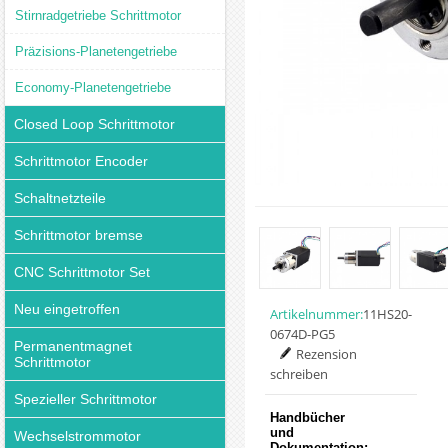
Stirnradgetriebe Schrittmotor
Präzisions-Planetengetriebe
Economy-Planetengetriebe
Closed Loop Schrittmotor
Schrittmotor Encoder
Schaltnetzteile
Schrittmotor bremse
CNC Schrittmotor Set
Neu eingetroffen
Artikelnummer:
11HS20-
0674D-PG5
Permanentmagnet
Rezension
Schrittmotor
schreiben
Spezieller Schrittmotor
Handbücher
und
Wechselstrommotor
Dokumentation: