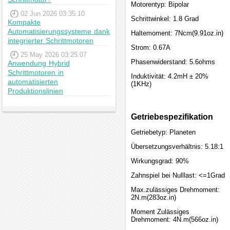
Motorentyp: Bipolar
02 Jun 2026 03:35:10
Schrittwinkel: 1.8 Grad
Kompakte
Automatisierungssysteme dank
Haltemoment: 7Ncm(9.91oz.in)
integrierter Schrittmotoren
Strom: 0.67A
25 May 2026 03:25:07
Phasenwiderstand: 5.6ohms
Anwendung Hybrid
Schrittmotoren in
Induktivität: 4.2mH ± 20%
automatisierten
(1KHz)
Produktionslinien
Getriebespezifikation
Getriebetyp: Planeten
Übersetzungsverhältnis: 5.18:1
Wirkungsgrad: 90%
Zahnspiel bei Nulllast: <=1Grad
Max.zulässiges Drehmoment:
2N.m(283oz.in)
Moment Zulässiges
Drehmoment: 4N.m(566oz.in)