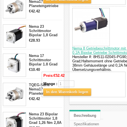
Nema17
Planetengetriebe
5:1 Spiel 15Arc-
€42.42
min für Nema 17
Getriebe
Schrittmotor
Nema 23
Schrittmotor
Bipolar 1,8 Grad
2,83Nm 4 A 2,26V
€28.93
CNC Hybrid-
Schrittmotor mit 8
Nema 8 Getriebeschrittmotor mi
Anschlüssen
0.2A Bipolar Getriebe Schrittmoto
Nema 17
Hersteller #: 8HS11-0204S-PG90;M
Schrittmotor
Grad;Haltemoment ohne Getriebe:
Bipolar 1.8 Grad
38mm Gehäuselänge und 0,2A Nenn
8.7Ncm 1A 3.5V 4
€10.40
Übersetzungsverhältnis.
Draden Hybrid-
Preis:
€52.42
Schrittmotor
Menge :
TQEG-Serie
Nema17
In den Warenkorb legen
Planetengetriebe
10:1 Spiel 15Arc-
€42.42
min für Nema 17
Getriebe
Schrittmotor
Nema 23 Bipolar
Beschreibung
Schrittmotor 1,8
Grad 1,26 Nm 2,8A
Spezifikationen
2,5V 4 Drähte