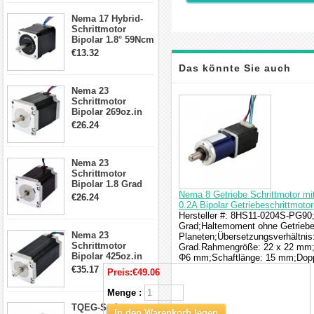
17, 23, 24
Nema 17 Hybrid-
Schrittmotor
Schrittmotor
Bipolar 1.8° 59Ncm
2A 4 Drähte mit 1m
€13.32
Kabel & Stecker
Das könnte Sie auch
für 3D
Drucker/CNC
Nema 23
interessieren
Schrittmotor
Bipolar 269oz.in
2,8A 57x57x76mm
€26.24
4-Draht-
Schrittmotor
23HS30-2804S
Nema 23
Schrittmotor
Bipolar 1.8 Grad
1.9Nm 3A 3.36V 4
Nema 8 Getriebe Schrittmotor m
€26.24
Drähte CNC
0.2A Bipolar Getriebeschrittmotor
Schrittmotor DIY
Hersteller #: 8HS11-0204S-PG90;M
CNC Fräse
Grad;Haltemoment ohne Getriebe:
Nema 23
Planeten;Übersetzungsverhältnis:
Schrittmotor
Grad.Rahmengröße: 22 x 22 mm;
Bipolar 425oz.in
Φ6 mm;Schaftlänge: 15 mm;Dopp
4.2A 57x57x114mm
€35.17
Preis:
€49.06
4 Draht Hybrid
Schrittmotor
Menge :
TQEG-Serie
In den Warenkorb legen