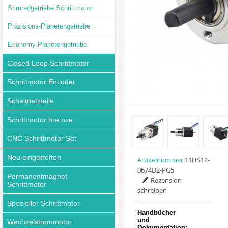
Stirnradgetriebe Schrittmotor
Präzisions-Planetengetriebe
Economy-Planetengetriebe
Closed Loop Schrittmotor
Schrittmotor Encoder
Schaltnetzteile
Schrittmotor bremse
CNC Schrittmotor Set
Neu eingetroffen
Artikelnummer:
11HS12-
0674D2-PG5
Permanentmagnet
Rezension
Schrittmotor
schreiben
Spezieller Schrittmotor
Handbücher
und
Wechselstrommotor
Dokumentation: