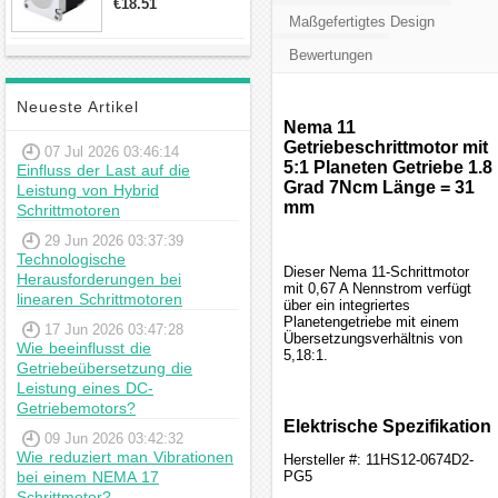
€18.51
23hs22-2804s
Maßgefertigtes Design
Hybrid-
Schrittmotor
Bewertungen
Neueste Artikel
Nema 11
Getriebeschrittmotor mit
07 Jul 2026 03:46:14
5:1 Planeten Getriebe 1.8
Einfluss der Last auf die
Grad 7Ncm Länge = 31
Leistung von Hybrid
mm
Schrittmotoren
29 Jun 2026 03:37:39
Technologische
Dieser Nema 11-Schrittmotor
Herausforderungen bei
mit 0,67 A Nennstrom verfügt
linearen Schrittmotoren
über ein integriertes
Planetengetriebe mit einem
17 Jun 2026 03:47:28
Übersetzungsverhältnis von
Wie beeinflusst die
5,18:1.
Getriebeübersetzung die
Leistung eines DC-
Getriebemotors?
Elektrische Spezifikation
09 Jun 2026 03:42:32
Wie reduziert man Vibrationen
Hersteller #: 11HS12-0674D2-
bei einem NEMA 17
PG5
Schrittmotor?