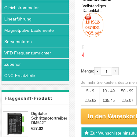
Vollständiges
Gleichstrommotor
Datenblatt:
Linearführung
11HS12-
0674D2-
Magnetpulverbaulemente
PG5.pdf
Servomotoren
Preis:
€37.71
VFD Frequenzumrichter
Zubehör
-
+
Menge:
CNC-Ersatzteile
Je mehr Sie kaufen, desto mehr
5 - 9
10 - 49
50 - 99
Flaggschiff-Produkt
€35.82
€35.45
€35.07
Digitaler
In den Warenkor
Schrittmotortreiber
DM542T
Schrittmotor
€37.02
Treiber 1.0-4.2A 20-
Zur Wunschliste hinzuf
50VDC für Nema