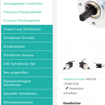
Stirnradgetriebe Schrittmotor
Präzisions-Planetengetriebe
Economy-Planetengetriebe
Closed Loop Schrittmotor
Schrittmotor Encoder
Schaltnetzteile
Schrittmotor bremse
CNC Schrittmotor Set
Neu eingetroffen
Artikelnummer:
14HS20-
Permanentmagnet
1504D-PG4
Schrittmotor
Rezension
schreiben
Spezieller Schrittmotor
Wechselstrommotor
Handbücher