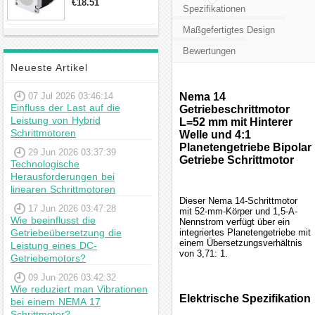
€18.51
Spezifikationen
23hs22-2804s
Hybrid-
Maßgefertigtes Design
Schrittmotor
Bewertungen
Neueste Artikel
07 Jul 2026 03:46:14
Nema 14
Einfluss der Last auf die
Getriebeschrittmotor
Leistung von Hybrid
L=52 mm mit Hinterer
Schrittmotoren
Welle und 4:1
Planetengetriebe Bipolar
29 Jun 2026 03:37:39
Getriebe Schrittmotor
Technologische
Herausforderungen bei
linearen Schrittmotoren
Dieser Nema 14-Schrittmotor
17 Jun 2026 03:47:28
mit 52-mm-Körper und 1,5-A-
Wie beeinflusst die
Nennstrom verfügt über ein
Getriebeübersetzung die
integriertes Planetengetriebe mit
einem Übersetzungsverhältnis
Leistung eines DC-
von 3,71: 1.
Getriebemotors?
09 Jun 2026 03:42:32
Wie reduziert man Vibrationen
Elektrische Spezifikation
bei einem NEMA 17
Schrittmotor?