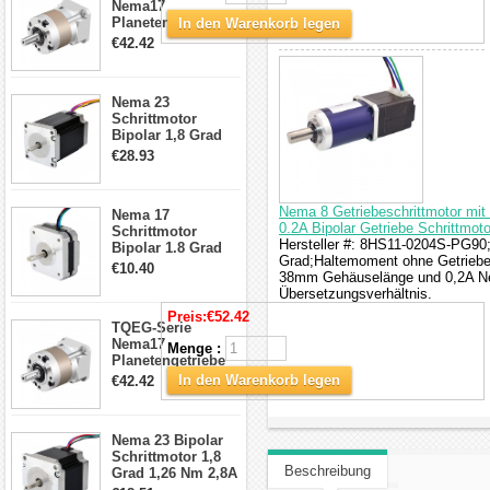
Nema17
Planetengetriebe
In den Warenkorb legen
5:1 Spiel 15Arc-
€42.42
min für Nema 17
Getriebe
Schrittmotor
Nema 23
Schrittmotor
Bipolar 1,8 Grad
2,83Nm 4 A 2,26V
€28.93
CNC Hybrid-
Schrittmotor mit 8
Anschlüssen
Nema 8 Getriebeschrittmotor mi
Nema 17
0.2A Bipolar Getriebe Schrittmoto
Schrittmotor
Hersteller #: 8HS11-0204S-PG90;M
Bipolar 1.8 Grad
Grad;Haltemoment ohne Getriebe:
8.7Ncm 1A 3.5V 4
€10.40
38mm Gehäuselänge und 0,2A Nenn
Draden Hybrid-
Übersetzungsverhältnis.
Schrittmotor
Preis:
€52.42
TQEG-Serie
Nema17
Menge :
Planetengetriebe
10:1 Spiel 15Arc-
In den Warenkorb legen
€42.42
min für Nema 17
Getriebe
Schrittmotor
Nema 23 Bipolar
Schrittmotor 1,8
Beschreibung
Grad 1,26 Nm 2,8A
2,5V 4 Drähte