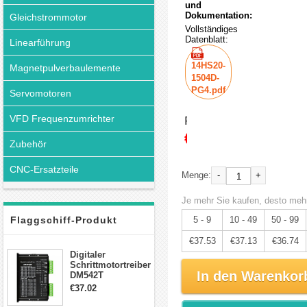
und
Dokumentation:
Gleichstrommotor
Vollständiges
Datenblatt:
Linearführung
14HS20-
Magnetpulverbaulemente
1504D-
PG4.pdf
Servomotoren
VFD Frequenzumrichter
Preis:
€39.50
Zubehör
CNC-Ersatzteile
-
+
Menge:
Je mehr Sie kaufen, desto mehr
Flaggschiff-Produkt
5 - 9
10 - 49
50 - 99
€37.53
€37.13
€36.74
Digitaler
Schrittmotortreiber
In den Warenkor
DM542T
Schrittmotor
€37.02
Treiber 1.0-4.2A 20-
50VDC für Nema