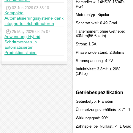
Hersteller #: 14HS20-1504D-
PG4
02 Jun 2026 03:35:10
Kompakte
Motorentyp: Bipolar
Automatisierungssysteme dank
Schrittwinkel: 0.49 Grad
integrierter Schrittmotoren
Haltemoment ohne Getriebe:
25 May 2026 03:25:07
40Ncm(56.6oz.in)
Anwendung Hybrid
Schrittmotoren in
Strom: 1.5A
automatisierten
Produktionslinien
Phasenwiderstand: 2.8ohms
Stromspannung: 4.2V
Induktivität: 3.8mH ± 20%
(1KHz)
Getriebespezifikation
Getriebetyp: Planeten
Übersetzungsverhältnis: 3.71: 1
Wirkungsgrad: 90%
Zahnspiel bei Nulllast: <=1 Grad