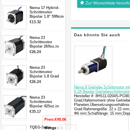
Zur Wunschliste hinzuf
17, 23, 24
Nema 17 Hybrid-
Schrittmotor
Schrittmotor
Bipolar 1.8° 59Ncm
2A 4 Drähte mit 1m
€13.32
Kabel & Stecker
für 3D
Drucker/CNC
Das könnte Sie auch
Nema 23
Schrittmotor
Bipolar 269oz.in
interessieren
2,8A 57x57x76mm
€26.24
4-Draht-
Schrittmotor
23HS30-2804S
Nema 23
Schrittmotor
Bipolar 1.8 Grad
1.9Nm 3A 3.36V 4
€26.24
Drähte CNC
Nema 8 Getriebe Schrittmotor m
Schrittmotor DIY
0.2A Bipolar Getriebeschrittmotor
CNC Fräse
Hersteller #: 8HS11-0204S-PG90;M
Nema 23
Grad;Haltemoment ohne Getriebe:
Schrittmotor
Planeten;Übersetzungsverhältnis:
Bipolar 425oz.in
Grad.Rahmengröße: 22 x 22 mm;
4.2A 57x57x114mm
€35.17
Φ6 mm;Schaftlänge: 15 mm;Dopp
4 Draht Hybrid
Schrittmotor
Preis:
€49.06
TQEG-Serie
Menge :